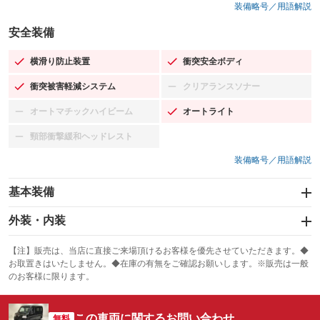
装備略号／用語解説
安全装備
横滑り防止装置
衝突安全ボディ
：装備あり
：装備あり
衝突被害軽減システム
クリアランスソナー
：装備あり
：装備なし
オートマチックハイビーム
オートライト
：装備なし
：装備あり
頸部衝撃緩和ヘッドレスト
：装備なし
装備略号／用語解説
基本装備
エアバッグ：運転席/助手席
外装・内装
：装備あり
スライドドア
カーナビ
：装備なし
：装備なし
【注】販売は、当店に直接ご来場頂けるお客様を優先させていただきます。◆
お取置きはいたしません。◆在庫の有無をご確認お願いします。※販売は一般
サンルーフ
ABS
TV
：装備なし
：装備あり
：装備なし
のお客様に限ります。
エアコン
Wエアコン
オーディオ
：装備あり
：装備なし
：装備なし
この車両に関するお問い合わせ
リフトアップ
パワーステアリング
無料