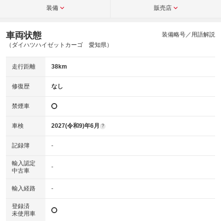
装備
販売店
車両状態
装備略号／用語解説
（ダイハツハイゼットカーゴ 愛知県）
走行距離
38km
修復歴
なし
禁煙車
車検
2027(令和9)年6月
?
記録簿
-
輸入認定
-
中古車
輸入経路
-
登録済
未使用車