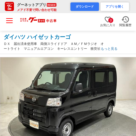
グーネットアプリ
RENEW
ダウンロード
アプリを開く
メアド不要で問い合わせ可能
0
お気に入り
閲覧履歴
ダイハツ ハイゼットカーゴ
ＤＸ 届出済未使用車 両側スライドドア ＡＭ／ＦＭラジオ オ
ートライト マニュアルエアコン キーレスエントリー 衝突被害
もっと見る
軽減システム（愛知県）