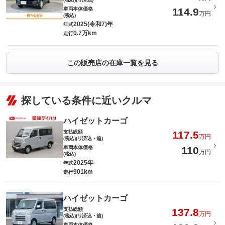
車両本体価格
114.9
万円
(税込)
2025(令和7)年
年式
0.7万km
走行
この販売店の在庫一覧を見る
探している条件に近いクルマ
ハイゼットカーゴ
支払総額
117.5
万円
(税込)(リ済込・追)
車両本体価格
110
万円
(税込)
2025年
年式
901km
走行
ハイゼットカーゴ
支払総額
137.8
万円
(税込)(リ済込・追)
車両本体価格