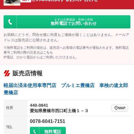
ビジュアル
：装備なし
：装備あり
：装備なし
ダウンヒルアシストコントロール
アルミホイール
：装備なし
：装備なし
パワーウィンドウ
盗難防止システム
まずは在庫確認・見積り依頼
革シート
ハーフレザーシート
：装備あり
：装備あり
無料電話でお問い合わせ
：装備なし
：装備なし
アイドリングストップ
ドライブレコーダー
キーレス
LEDヘッドランプ
：装備なし
：装備なし
：装備あり
：装備なし
お気軽にどうぞ。問合せ後に何度もご連絡が届くことはありません。メールア
ドレスは販売店に公開されません。
USB入力端子
Bluetooth接続
HID(キセノンライト)
ポータブルナビ
：装備なし
：装備なし
：装備なし
：装備なし
※無料電話をご利用の場合は、販売店へお客様の電話番号が通知されます。無料電話
100V電源
クリーンディーゼル
番号ご利用の際の注意点は
こちら
バックカメラ
ETC
：装備なし
：装備なし
：装備なし
：装備なし
IP電話、ひかり電話からはご利用いただけません。
センターデフロック
エアロ
スマートキー
：装備なし
：装備なし
：装備なし
販売店情報
レンタカーアップ
展示・試乗車
ローダウン
ランフラットタイヤ
：装備なし
：装備なし
：装備なし
：装備なし
電動格納ミラー
パワーシート
3列シート
：装備なし
軽届出済未使用車専門店 プルミエ豊橋店 車検の速太郎
：装備なし
：装備なし
豊橋店
装備略号／用語解説
ベンチシート
フルフラットシート
：装備なし
：装備あり
440-0841
チップアップシート
オットマン
：装備なし
：装備なし
住所
MAP
愛知県豊橋市西口町土橋１－３
電動格納サードシート
シートヒーター
：装備なし
：装備なし
0078-6041-7151
ウォークスルー
後席モニター
TEL
：装備なし
：装備なし
無料電話