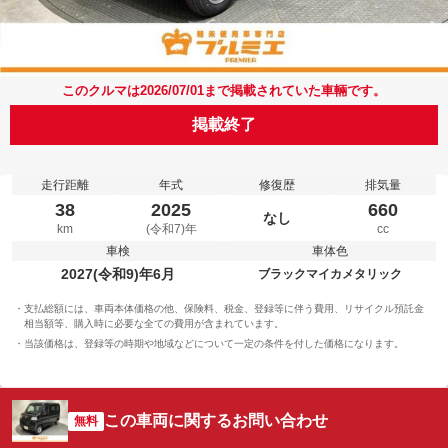
このクルマは2026/07/01まで掲載されていた車輛です。
掲載終了
走行距離
年式
修復歴
排気量
38
2025
660
なし
km
(令和7)年
cc
車検
車体色
2027(令和9)年6月
ブラックマイカメタリック
支払総額には、車両本体価格の他、保険料、税金、登録等に伴う費用、リサイクル預託金
相当額等、購入時に必要な全ての費用が含まれています。
当該価格は、登録等の時期や地域などについて一定の条件を付した価格になります。
この車両に関するお問い合わせ
無料