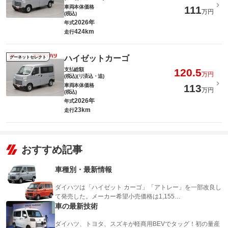
車両本体価格
111
万円
(税込)
2026年
年式
424km
走行
ハイゼットカーゴ
グーネットセレクト
支払総額
120.5
万円
(税込)(リ済込・追)
車両本体価格
113
万円
(税込)
2026年
年式
23km
走行
おすすめ記事
車種別・最新情報
ダイハツは「ハイゼット カーゴ」「アトレー」を一部改良し
て発売した。メーカー希望小売価格は1,155…
車の最新技術
ダイハツ、トヨタ、スズキが軽商用BEVでタッグ！初の量産