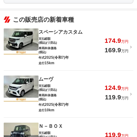
この販売店の新着車種
スペーシアカスタム
支払総額
174.9
万円
(税込)(リ済込)
車両本体価格
169.9
万円
(税込)
2025(令和7)年
年式
15km
走行
ムーヴ
支払総額
124.9
万円
(税込)(リ済込)
車両本体価格
119.9
万円
(税込)
2025(令和7)年
年式
10km
走行
Ｎ－ＢＯＸ
支払総額
119.9
万円
(税込)(リ済込)