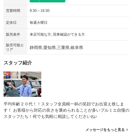
電動リアゲート
フロントカメラ
：装備なし
：装備なし
営業時間
9:30～18:30
シートエアコン
全周囲カメラ
：装備なし
：装備なし
定休日
毎週火曜日
サイドカメラ
ルーフレール
：装備なし
：装備なし
エアサスペンション
ヘッドライトウォッシャー
販売条件
来店可能な方, 現車確認ができる方
：装備なし
：装備なし
装備略号／用語解説
販売可能エ
静岡県,愛知県,三重県,岐阜県
リア
スタッフ紹介
平均年齢２０代！！スタッフ全員精一杯の笑顔でお出迎え致しま
す！ お客様から対応の良さを褒められることが多いプルミエ自慢の
スタッフたち！何でも気軽に相談してくださいね♪
メッセージをもっと見る