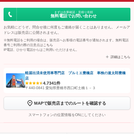
まずは在庫確認・見積り依頼
無料電話でお問い合わせ
お気軽にどうぞ。問合せ後に何度もご連絡が届くことはありません。 メールア
ドレスは販売店に公開されません。
※無料電話をご利用の場合は、販売店へお客様の電話番号が通知されます。無料電話
番号ご利用の際の注意点は
こちら
IP電話、ひかり電話からはご利用いただけません。
詳細はこちら
軽届出済未使用車専門店 プルミエ豊橋店 車検の速太郎豊橋
店
【STEP1】
認証画面でグーネットを友だち追加してから「許可する」ボタンを押
4.7
341件
します
〒440-0841 愛知県豊橋市西口町土橋１－３
【STEP2】
トーク画面で
ボタンをタップして問い合わせを
MAPで販売店までのルートを確認する
完了してください。
スマートフォンの位置情報をONにしてください
こちら