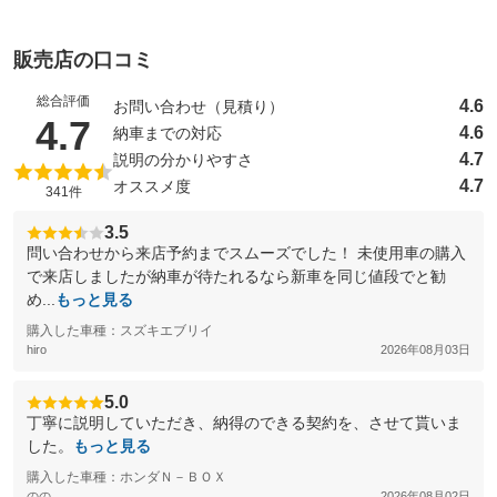
販売店の口コミ
総合評価
4.6
お問い合わせ（見積り）
（5点満点中）
4.7
4.6
納車までの対応
4.7
説明の分かりやすさ
4.7
オススメ度
341件
3.5
問い合わせから来店予約までスムーズでした！ 未使用車の購入
で来店しましたが納車が待たれるなら新車を同じ値段でと勧
め...
もっと見る
購入した車種：スズキエブリイ
hiro
2026年08月03日
5.0
丁寧に説明していただき、納得のできる契約を、させて貰いま
した。
もっと見る
購入した車種：ホンダＮ－ＢＯＸ
のの
2026年08月02日