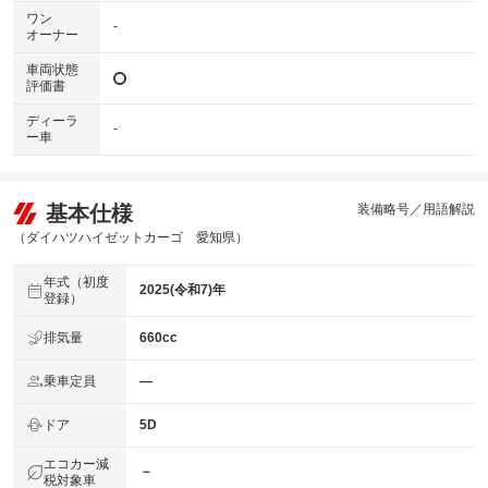
ワン
-
オーナー
車両状態
評価書
ディーラ
-
ー車
基本仕様
装備略号／用語解説
（ダイハツハイゼットカーゴ 愛知県）
年式（初度
2025(令和7)年
登録）
排気量
660cc
乗車定員
―
ドア
5D
エコカー減
－
税対象車