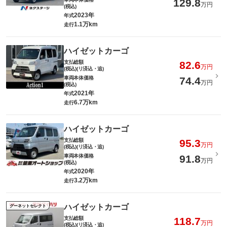
129.8
万円
(税込)
2023年
年式
1.1万km
走行
ハイゼットカーゴ
支払総額
82.6
万円
(税込)(リ済込・追)
車両本体価格
74.4
万円
(税込)
2021年
年式
6.7万km
走行
ハイゼットカーゴ
支払総額
95.3
万円
(税込)(リ済込・追)
車両本体価格
91.8
万円
(税込)
2020年
年式
3.2万km
走行
ハイゼットカーゴ
グーネットセレクト
支払総額
118.7
万円
(税込)(リ済込・追)