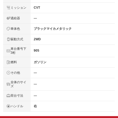
ミッション
CVT
過給器
―
車体色
ブラックマイカメタリック
駆動方式
2WD
車台番号下
905
3桁
燃料
ガソリン
その他
―
全体のサイ
―
ズ
荷台寸法
―
ハンドル
右