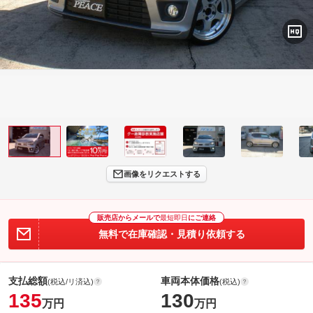
画像をリクエストする
販売店からメールで
最短即日
にご連絡
無料で在庫確認・見積り依頼する
支払総額
車両本体価格
(税込/リ済込)
(税込)
135
130
万円
万円