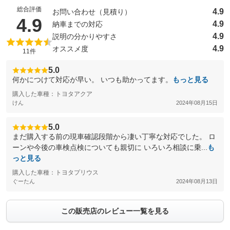
総合評価
4.9
お問い合わせ（見積り）
（5点満点中）
4.9
4.9
納車までの対応
4.9
説明の分かりやすさ
4.9
オススメ度
11件
5.0
何かにつけて対応が早い。 いつも助かってます。
もっと見る
購入した車種：トヨタアクア
けん
2024年08月15日
5.0
まだ購入する前の現車確認段階から凄い丁寧な対応でした。 ロ
ーンや今後の車検点検についても親切に いろいろ相談に乗...
も
っと見る
購入した車種：トヨタプリウス
ぐーたん
2024年08月13日
この販売店のレビュー一覧を見る