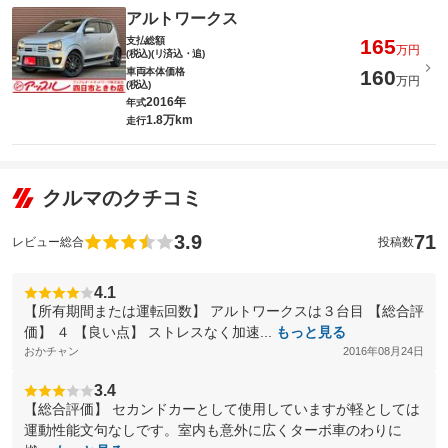
アルトワークス
支払総額
165
万円
(税込)(リ済込・追)
車両本体価格
160
万円
(税込)
2016年
年式
1.8万km
走行
クルマのクチコミ
3.9
71
レビュー総合
投稿数
4.1
【所有期間または運転回数】 アルトワークスは３台目 【総合評
価】 ４ 【良い点】 ストレスなく加速...
もっと見る
おかチャン
2016年08月24日
3.4
【総合評価】 セカンドカーとして使用していますが軽としては
運動性能文句なしです。室内も意外に広くターボ車のわりに