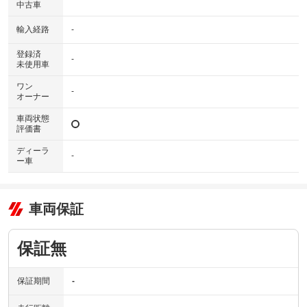
中古車
輸入経路
-
登録済
-
未使用車
ワン
-
オーナー
車両状態
評価書
ディーラ
-
ー車
車両保証
保証無
保証期間
-