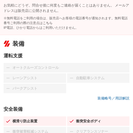
お気軽にどうぞ。問合せ後に何度もご連絡が届くことはありません。 メールア
ドレスは販売店に公開されません。
※無料電話をご利用の場合は、販売店へお客様の電話番号が通知されます。無料電話
番号ご利用の際の注意点は
こちら
IP電話、ひかり電話からはご利用いただけません。
装備
運転支援
オートクルーズコントロール
：装備なし
レーンアシスト
自動駐車システム
：装備なし
：装備なし
パークアシスト
：装備なし
装備略号／用語解説
安全装備
横滑り防止装置
衝突安全ボディ
：装備あり
：装備あり
衝突被害軽減システム
クリアランスソナー