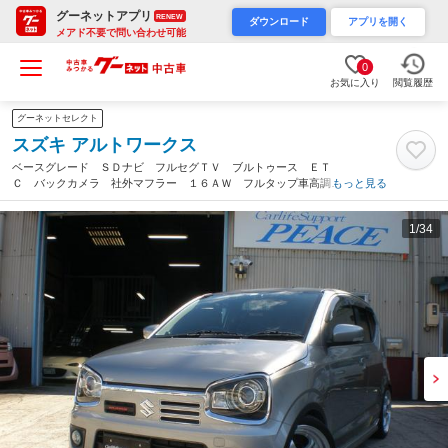
グーネットアプリ
RENEW
ダウンロード
アプリを開く
メアド不要で問い合わせ可能
0
お気に入り
閲覧履歴
グーネットセレクト
スズキ アルトワークス
ベースグレード ＳＤナビ フルセグＴＶ ブルトゥース ＥＴ
Ｃ バックカメラ 社外マフラー １６ＡＷ フルタップ車高調
もっと見る
ＨＩＤヘッドライト ＬＥＤフォグランプ サブウーハー デジタ
ルインナーミラー（愛知県）
1
/34