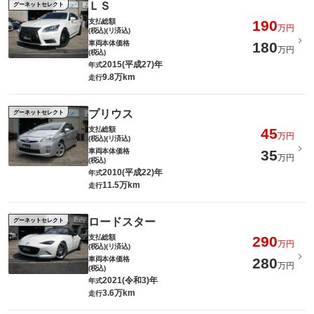
ＬＳ
グーネットセレクト
支払総額
190
万円
(税込)(リ済込)
車両本体価格
180
万円
(税込)
2015(平成27)年
年式
9.8万km
走行
プリウス
グーネットセレクト
支払総額
45
万円
(税込)(リ済込)
車両本体価格
35
万円
(税込)
2010(平成22)年
年式
11.5万km
走行
ロードスター
グーネットセレクト
支払総額
290
万円
(税込)(リ済込)
車両本体価格
280
万円
(税込)
2021(令和3)年
年式
3.6万km
走行