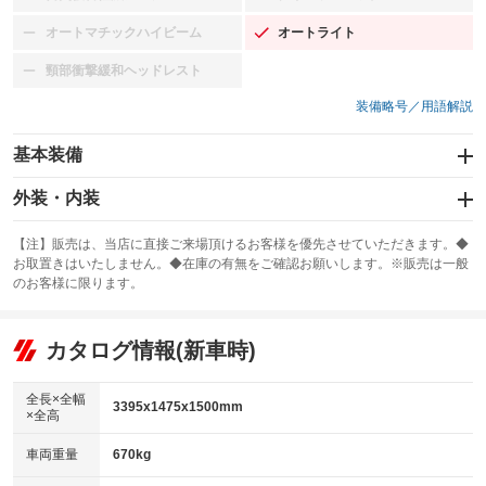
：装備なし
：装備なし
オートマチックハイビーム
オートライト
：装備なし
：装備あり
頸部衝撃緩和ヘッドレスト
：装備なし
装備略号／用語解説
基本装備
エアバッグ：運転席/助手席
外装・内装
：装備あり
スライドドア
カーナビ：SDナビ
：装備なし
：装備あり
【注】販売は、当店に直接ご来場頂けるお客様を優先させていただきます。◆
お取置きはいたしません。◆在庫の有無をご確認お願いします。※販売は一般
サンルーフ
ABS
TV：フルセグ
：装備なし
：装備あり
：装備あり
のお客様に限ります。
エアコン
Wエアコン
オーディオ：CDまたはCDチェンジャー／ミュージックサーバー
：装備あり
：装備なし
：装備あり
リフトアップ
パワーステアリング
カタログ情報(新車時)
ビジュアル：-／DVD再生
：装備なし
：装備あり
：装備あり
ダウンヒルアシストコントロール
アルミホイール：16インチ
：装備なし
：装備あり
全長×全幅
3395x1475x1500mm
×全高
パワーウィンドウ
盗難防止システム
革シート
ハーフレザーシート
：装備あり
：装備あり
：装備なし
：装備なし
車両重量
670kg
アイドリングストップ
ドライブレコーダー
キーレス
LEDヘッドランプ
：装備なし
：装備あり
：装備あり
：装備なし