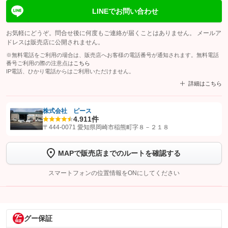
LINEでお問い合わせ
お気軽にどうぞ。問合せ後に何度もご連絡が届くことはありません。 メールア
ドレスは販売店に公開されません。
※無料電話をご利用の場合は、販売店へお客様の電話番号が通知されます。無料電話
番号ご利用の際の注意点は
こちら
IP電話、ひかり電話からはご利用いただけません。
詳細はこちら
株式会社 ピース
4.9
11件
【STEP1】
認証画面でグーネットを友だち追加してから「許可する」ボタンを押
〒444-0071 愛知県岡崎市稲熊町字８－２１８
します
MAPで販売店までのルートを確認する
【STEP2】
トーク画面で
ボタンをタップして問い合わせを
完了してください。
スマートフォンの位置情報をONにしてください
こちら
グー保証