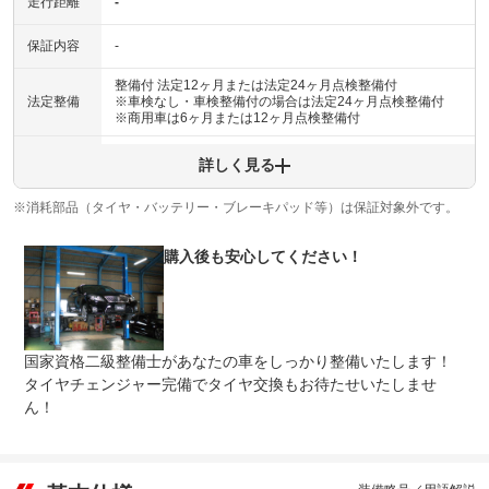
走行距離
-
保証内容
-
整備付 法定12ヶ月または法定24ヶ月点検整備付
法定整備
※車検なし・車検整備付の場合は法定24ヶ月点検整備付
※商用車は6ヶ月または12ヶ月点検整備付
法定整備
-
詳しく見る
について
※消耗部品（タイヤ・バッテリー・ブレーキパッド等）は保証対象外です。
購入後も安心してください！
国家資格二級整備士があなたの車をしっかり整備いたします！
タイヤチェンジャー完備でタイヤ交換もお待たせいたしませ
ん！