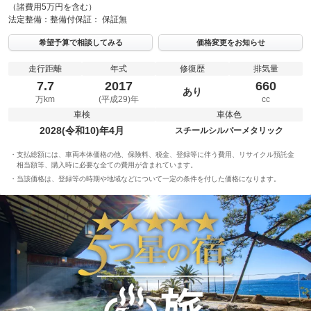
（諸費用5万円を含む）
法定整備：
整備付
保証：
保証無
希望予算で相談してみる
価格変更をお知らせ
走行距離
年式
修復歴
排気量
7.7
2017
660
あり
万km
(平成29)年
cc
車検
車体色
2028(令和10)年4月
スチールシルバーメタリック
支払総額には、車両本体価格の他、保険料、税金、登録等に伴う費用、リサイクル預託金
相当額等、購入時に必要な全ての費用が含まれています。
当該価格は、登録等の時期や地域などについて一定の条件を付した価格になります。