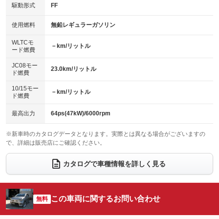
USB入力端子
Bluetooth接続
駆動形式
FF
HID(キセノンライト)
ポータブルナビ
：装備なし
：装備あり
：装備あり
：装備なし
100V電源
クリーンディーゼル
バックカメラ
ETC
使用燃料
無鉛レギュラーガソリン
：装備なし
：装備なし
：装備あり
：装備あり
センターデフロック
エアロ
スマートキー
：装備なし
WLTCモ
：装備なし
：装備あり
－km/リットル
ード燃費
レンタカーアップ
展示・試乗車
ローダウン
ランフラットタイヤ
：装備なし
：装備なし
：装備あり
：装備なし
JC08モー
23.0km/リットル
ド燃費
電動格納ミラー
パワーシート
3列シート
：装備あり
：装備なし
：装備なし
10/15モー
装備略号／用語解説
－km/リットル
ベンチシート
フルフラットシート
ド燃費
：装備なし
：装備なし
チップアップシート
オットマン
：装備なし
：装備なし
最高出力
64ps(47kW)/6000rpm
電動格納サードシート
シートヒーター
：装備なし
：装備なし
※新車時のカタログデータとなります。実際とは異なる場合がございますの
で、詳細は販売店にご確認ください。
ウォークスルー
後席モニター
：装備なし
：装備なし
電動リアゲート
フロントカメラ
カタログで車種情報を詳しく見る
：装備なし
：装備なし
シートエアコン
全周囲カメラ
：装備なし
：装備なし
サイドカメラ
ルーフレール
この車両に関するお問い合わせ
：装備なし
無料
：装備なし
エアサスペンション
ヘッドライトウォッシャー
：装備なし
：装備なし