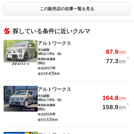
この販売店の在庫一覧を見る
探している条件に近いクルマ
アルトワークス
支払総額
87.9
万円
(税込)(リ済込・追)
車両本体価格
77.3
万円
(税込)
2017年
年式
10.8万km
走行
アルトワークス
支払総額
164.8
万円
(税込)(リ済込・追)
車両本体価格
158.9
万円
(税込)
2016年
年式
3.5万km
走行