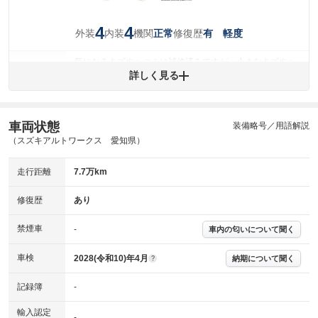
4
4
外装
内装
機関
修復歴
正常
有 軽度
気になるキズやヘコミは補修済みですが、小さなキズやヘ
外装
コミが残っています。
詳しく見る
(車両外装)
キズ・へこみについて問い合わせる
内装
気になる汚れ等が、部分的にあります。
(内装状態)
車両状態
装備略号／用語解説
（スズキアルトワークス 愛知県）
主要機関に不具合はありません。
機関
走行距離
7.7万km
骨格部位の先端付近、または後端付近に衝撃を受けた形跡
修復歴
があります。
修復歴
あり
※グー鑑定は保証サービスではございません。購入時は必ず現車をご確認
下さい。
禁煙車
-
車内の匂いについて聞く
※実際にお渡しするコンディションチェックシートにつきましては、形式
および表示項目が異なる場合がございます。
車検
2028(令和10)年4月
納期について聞く
?
※グー鑑定の評価はあくまでも記載している鑑定日の鑑定結果となりま
す。車両情報等の詳細は各販売店へお問い合わせ下さい。
記録簿
-
輸入認定
-