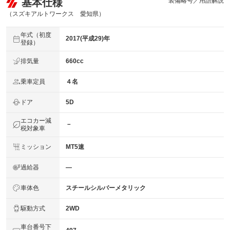
基本仕様
装備略号／用語解説
（スズキアルトワークス 愛知県）
年式（初度
2017(平成29)年
登録）
排気量
660cc
乗車定員
４名
ドア
5D
エコカー減
－
税対象車
ミッション
MT5速
過給器
―
車体色
スチールシルバーメタリック
駆動方式
2WD
車台番号下