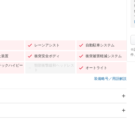
レーンアシスト
自動駐車システム
※
件
止装置
衝突安全ボディ
衝突被害軽減システム
チックハイビー
頸部衝撃緩和ヘッドレス
オートライト
－
ト
装備略号／用語解説
スライドドア
サンルーフ
－
Wエアコン
リフトアップ
－
－
TV：フルセグ
パワーステアリング
パワーウィンドウ