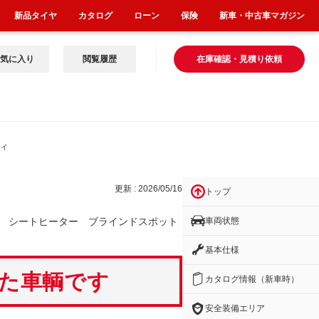
新品タイヤ
カタログ
ローン
保険
新車・中古車マガジン
気に入り
閲覧履歴
在庫確認・見積り依頼
ライ
更新 : 2026/05/16
トップ
車両状態
 シートヒーター ブラインドスポット
基本仕様
いた車輌です
カタログ情報（新車時）
安全装備エリア