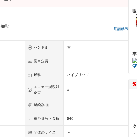
販
愛知県）
用語解説
ハンドル
右
車
乗車定員
－
燃料
ハイブリッド
エコカー減税対
○
象車
過給器
－
車台番号下３桁
040
ク
全体のサイズ
－
（