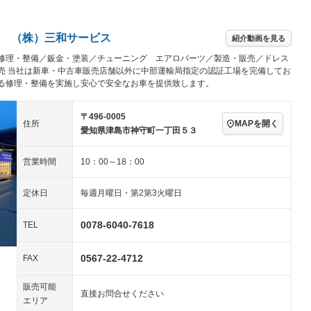
アルミホイール：19イ
－ビジュアル
－
ンチ
ングストップ
ドライブレコーダー
USB入力端子
ハーフレザーシート
キーレス
－
 （株）三和サービス
紹介動画を見る
クリーンディーゼル
センターデフロック
－
－
修理・整備／鈑金・塗装／チューニング エアロパーツ／製造・販売／ドレス
セノンライト)
ポータブルナビ
バックカメラ
－
乗車
電動格納ミラー
売 当社は新車・中古車販売店舗以外に中部運輸局指定の認証工場を完備してお
る修理・整備を実施し安心で安全なお車を提供致します。
スマートキー
ローダウン
－
装備略号／用語解説
ート
3列シート
ベンチシート
－
－
〒496-0005
MAPを開く
住所
愛知県津島市神守町一丁田５３
ップシート
オットマン
電動格納サードシート
－
－
営業時間
10：00～18：00
スルー
後席モニター
電動リアゲート
－
アコン
全周囲カメラ
サイドカメラ
定休日
毎週月曜日・第2第3火曜日
ペンション
0078-6040-7618
TEL
装備略号／用語解説
0567-22-4712
FAX
販売可能
直接お問合せください
エリア