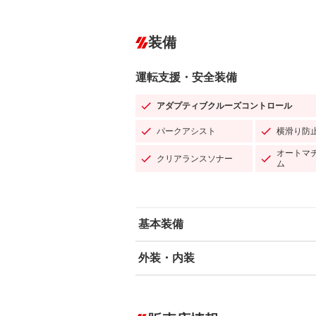
装備
運転支援・安全装備
アダプティブクルーズコントロール
パークアシスト
横滑り防
オートマ
クリアランスソナー
ム
基本装備
外装・内装
エアバッグ：運転席/助手席/サイド
ABS
エアコン
カーナビ：メモリーナビ他
ダウンヒルアシストコントロール
－