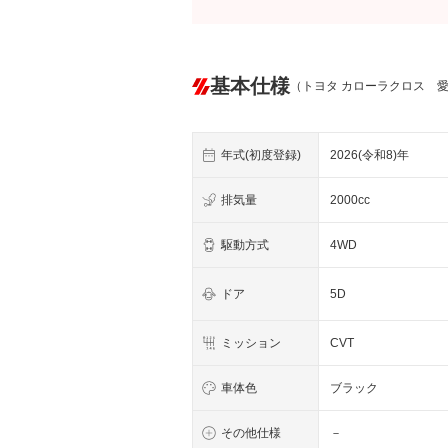
基本仕様
（トヨタ カローラクロス 
年式(初度登録)
2026(令和8)年
排気量
2000cc
駆動方式
4WD
ドア
5D
ミッション
CVT
車体色
ブラック
その他仕様
－