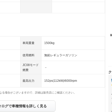
車両重量
1500kg
使用燃料
無鉛レギュラーガソリン
JC08モード
－
燃費
ク
最高出力
152ps(112kW)/6000rpm
なる場合がございますので、詳細は販売店にご確認ください。
タログで車種情報を詳しく見る