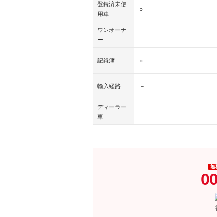
登録済未使
○
用車
ワンオーナ
－
ー
記録簿
○
輸入経路
－
ディーラー
－
車
無
00