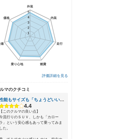
外装
外装
5
5
4
4
価格
価格
内装
内装
3
3
2
2
1
1
装備
装備
走行
走行
乗り心地
乗り心地
燃費
燃費
評価詳細を見る
ルマのクチコミ
性能もサイズも「ちょうどいい」トヨタのＳＵＶ
4.4
【このクルマの良い点】
今流行りのＳＵＶ、しかも「カロー
ラ」という安心感もあって乗ってみま
した。