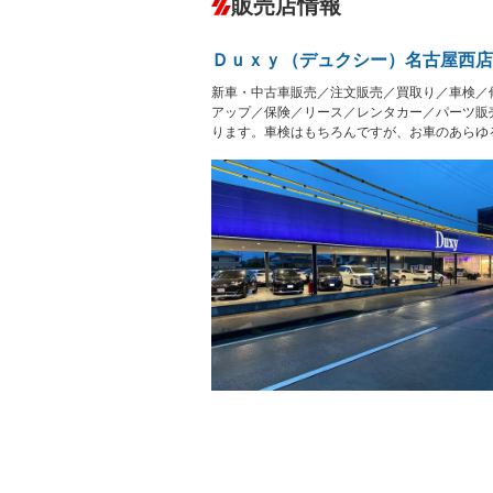
販売店情報
オーディオ
－
盗難防止システム
アイドリ
－
ヘッドライトウォッシャ
革シート
－
－
Ｄｕｘｙ（デュクシー）名古屋西店
ー
Bluetooth接続
100V電源
新車・中古車販売／注文販売／買取り／車検／
LEDヘッドランプ
HID(キ
－
レンタカーアップ
展示・試
アップ／保険／リース／レンタカー／パーツ販
－
－
ります。車検はもちろんですが、お車のあらゆ
ETC2.0
エアロ
－
ランフラットタイヤ
パワーシ
－
－
フルフラットシート
チップア
－
－
シートヒーター
ウォーク
－
フロントカメラ
シートエ
－
ルーフレール
エアサス
－
－