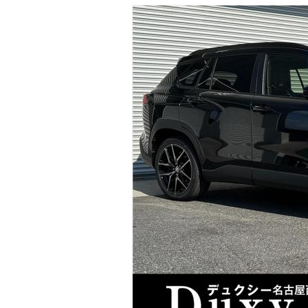
マガジン
車カタログ
自動車ローン
保険
レビュー
価格相場
教習所
用語集