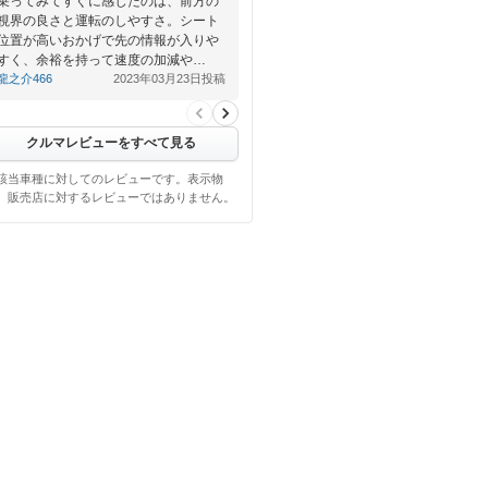
乗ってみてすぐに感じたのは、前方の
視界の良さと運転のしやすさ。シート
位置が高いおかげで先の情報が入りや
すく、余裕を持って速度の加減や…
龍之介466
2023年03月23日投稿
クルマレビューをすべて見る
該当車種に対してのレビューです。表示物
、販売店に対するレビューではありません。