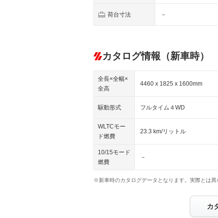
荷台寸法
－
カタログ情報（新車時）
全長×全幅×
4460 x 1825 x 1600mm
全高
駆動形式
フルタイム４WD
WLTCモー
23.3 km/リットル
ド燃費
10/15モード
－
燃費
※新車時のカタログデータとなります。実際とは異
カ