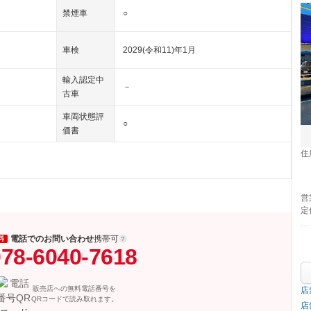
禁煙車
○
車検
2029(令和11)年1月
輸入認定中
－
古車
車両状態評
○
価書
住
営
定
電話でのお問い合わせ
携帯可
料
78-6040-7618
販売店への無料電話番号を
店
QRコードで読み取れます。
店