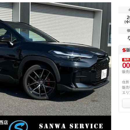
2
(令
無料
00
販売
住所
販売
エリ