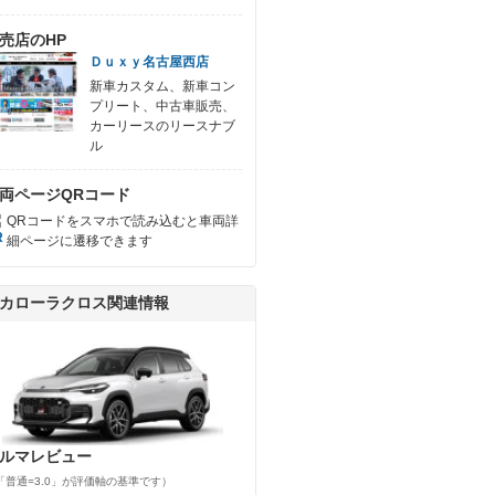
売店のHP
Ｄｕｘｙ名古屋西店
新車カスタム、新車コン
プリート、中古車販売、
カーリースのリースナブ
ル
両ページQRコード
QRコードをスマホで読み込むと車両詳
細ページに遷移できます
カローラクロス関連情報
ルマレビュー
「普通=3.0」が評価軸の基準です）