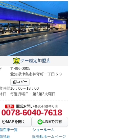
グー鑑定加盟店
所
〒496-0005
愛知県津島市神守町一丁田５３
コピー
業時間
10：00～18：00
休日
毎週月曜日・第2第3火曜日
電話お問い合わせ
無料
携帯可
0078-6040-7618
MAPを開く
LINEで共有
舗在庫一覧
ショールーム
舗詳細
販売店ホームページ