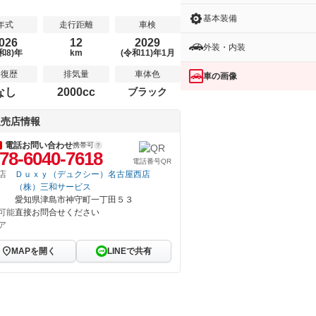
基本装備
年式
走行距離
車検
026
12
2029
外装・内装
和8)年
km
(令和11)年1月
修復歴
排気量
車体色
車の画像
なし
2000cc
ブラック
販売店情報
電話お問い合わせ
携帯可
78-6040-7618
電話番号QR
店
Ｄｕｘｙ（デュクシー）名古屋西店
（株）三和サービス
愛知県津島市神守町一丁田５３
可能
直接お問合せください
ア
MAPを開く
LINEで共有