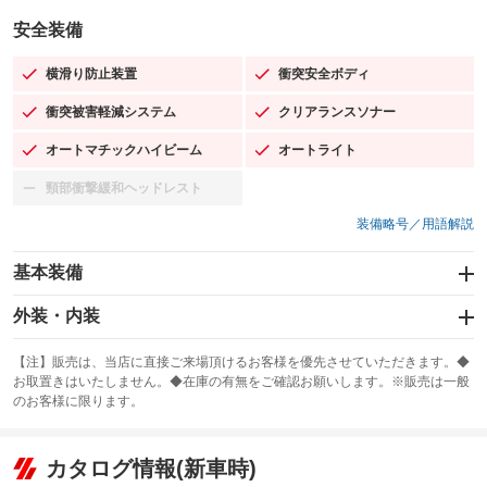
安全装備
横滑り防止装置
衝突安全ボディ
：装備あり
：装備あり
衝突被害軽減システム
クリアランスソナー
：装備あり
：装備あり
オートマチックハイビーム
オートライト
：装備あり
：装備あり
頸部衝撃緩和ヘッドレスト
：装備なし
装備略号／用語解説
基本装備
エアバッグ：運転席/助手席/サイド
外装・内装
：装備あり
スライドドア：両面
カーナビ：メモリーナビ他
：装備あり
：装備あり
【注】販売は、当店に直接ご来場頂けるお客様を優先させていただきます。◆
お取置きはいたしません。◆在庫の有無をご確認お願いします。※販売は一般
サンルーフ
ABS
TV：フルセグ
：装備なし
：装備あり
：装備あり
のお客様に限ります。
エアコン
Wエアコン
オーディオ：CDまたはCDチェンジャー
：装備あり
：装備なし
：装備あり
リフトアップ
パワーステアリング
カタログ情報(新車時)
ビジュアル：-／DVD再生
：装備なし
：装備あり
：装備あり