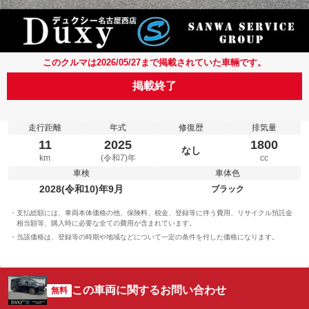
このクルマは2026/05/27まで掲載されていた車輛です。
掲載終了
走行距離
年式
修復歴
排気量
11
2025
1800
なし
km
(令和7)年
cc
車検
車体色
2028(令和10)年9月
ブラック
支払総額には、車両本体価格の他、保険料、税金、登録等に伴う費用、リサイクル預託金
相当額等、購入時に必要な全ての費用が含まれています。
当該価格は、登録等の時期や地域などについて一定の条件を付した価格になります。
この車両に関するお問い合わせ
無料