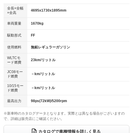
ダウンヒルアシストコントロール
アルミホイール：17インチ
：装備なし
：装備あり
全長×全幅
4695x1730x1895mm
×全高
パワーウィンドウ
盗難防止システム
革シート
ハーフレザーシート
：装備あり
：装備あり
：装備なし
：装備あり
車両重量
1670kg
アイドリングストップ
ドライブレコーダー
キーレス
LEDヘッドランプ
：装備なし
：装備なし
：装備あり
：装備あり
USB入力端子
Bluetooth接続
駆動形式
FF
HID(キセノンライト)
ポータブルナビ
：装備なし
：装備あり
：装備なし
：装備なし
100V電源
クリーンディーゼル
バックカメラ
ETC2.0
使用燃料
無鉛レギュラーガソリン
：装備あり
：装備なし
：装備あり
：装備あり
センターデフロック
エアロ
スマートキー
：装備なし
WLTCモ
：装備なし
：装備あり
23km/リットル
ード燃費
レンタカーアップ
展示・試乗車
ローダウン
ランフラットタイヤ
：装備なし
：装備なし
：装備なし
：装備なし
JC08モー
－km/リットル
ド燃費
電動格納ミラー
パワーシート
3列シート
：装備あり
：装備なし
：装備あり
10/15モー
装備略号／用語解説
－km/リットル
ベンチシート
フルフラットシート
ド燃費
：装備なし
：装備なし
チップアップシート
オットマン
：装備あり
：装備あり
最高出力
98ps(72kW)/5200rpm
電動格納サードシート
シートヒーター
：装備なし
：装備あり
※新車時のカタログデータとなります。実際とは異なる場合がございますの
で、詳細は販売店にご確認ください。
ウォークスルー
後席モニター
：装備あり
：装備あり
電動リアゲート
フロントカメラ
カタログで車種情報を詳しく見る
：装備あり
：装備あり