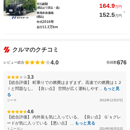
支払総額
164.9
万円
(税込)(リ済込・追)
車両本体価格
152.5
万円
(税込)
2016年
年式
11.3万km
走行
クルマのクチコミ
4.0
676
レビュー総合
投稿数
3.3
【総合評価】 町乗りでの燃費はまずまず。高速での燃費は１２
ｌと問題なし。 【良い点】 空間が広く運転しやす...
もっと見
る
ジーマ
2012年12月07日
4.6
【総合評価】 内外装も気に入っている。 【良い点】 Ｇ’ｓグレ
ードが気に入っている 【悪い点】 ...
もっと見る
トニーヨン
2014年06月01日