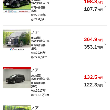
198.8
万円
(税込)(リ済込・追)
車両本体価格
187.7
万円
(税込)
2019年
年式
8.6万km
走行
ノア
支払総額
364.9
万円
(税込)(リ済込・追)
車両本体価格
353.1
万円
(税込)
2024年
年式
2.6万km
走行
ノア
支払総額
132.5
万円
(税込)(リ済込・追)
車両本体価格
122.3
万円
(税込)
2017年
年式
12.1万km
走行
ノア