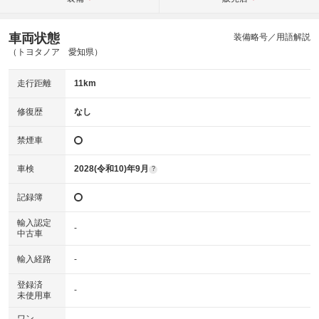
車両状態
装備略号／用語解説
（トヨタノア 愛知県）
走行距離
11km
修復歴
なし
禁煙車
車検
2028(令和10)年9月
?
記録簿
輸入認定
-
中古車
輸入経路
-
登録済
-
未使用車
ワン