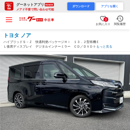
グーネットアプリ
RENEW
ダウンロード
アプリを開く
メアド不要で問い合わせ可能
0
お気に入り
閲覧履歴
トヨタ ノア
ハイブリッドＳ－Ｚ 快適利便パッケージＨｉ １３．２型有機Ｅ
Ｌ後席ディスプレイ デジタルインナーミラー ＣＤ／ＤＶＤキッ
もっと見る
ト トヨタチームメイト ３眼ＬＥＤヘッドランプ ヘッドアップ
ディスプレイ １０．５インチナビ（愛知県）