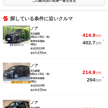
この販売店の在庫一覧を見る
探している条件に近いクルマ
ノア
支払総額
414.9
万円
(税込)(リ済込・追)
車両本体価格
402.7
万円
(税込)
2022年
年式
2.6万km
走行
ノア
支払総額
214.9
万円
(税込)(リ済込・追)
車両本体価格
204
万円
(税込)
2019年
年式
9.8万km
走行
ノア
支払総額