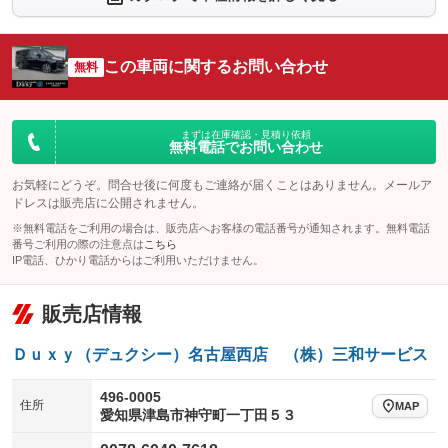
シートエアコン
全周囲カメラ
：装備なし
：装備あり
サイドカメラ
ルーフレール
この車両に関するお問い合わせ
：装備あり
無料
：装備なし
エアサスペンション
ヘッドライトウォッシャー
：装備なし
：装備なし
装備略号／用語解説
まずは在庫確認・見積り依頼
無料電話でお問い合わせ
お気軽にどうぞ。問合せ後に何度もご連絡が届くことはありません。メールア
ドレスは販売店に公開されません。
※無料電話をご利用の場合は、販売店へお客様の電話番号が通知されます。無料電話
番号ご利用の際の注意点は
こちら
IP電話、ひかり電話からはご利用いただけません。
販売店情報
Ｄｕｘｙ（デュクシー）名古屋西店 （株）三和サービス
496-0005
住所
MAP
愛知県津島市神守町一丁田５３