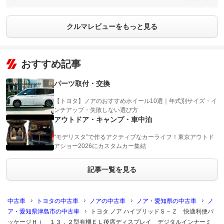
クルマレビューをもっと見る
おすすめ記事
パーツ取付・交換
【トヨタ】ノアのおすすめホイール10選｜年式別サイズ・イ
ンチアップ・失敗しない選び方
アウトドア・キャンプ・車中泊
“モデリスタ”で作るアクティブなカーライフ！東京アウトド
アショー2026にカスタムカー集結
記事一覧を見る
中古車
トヨタの中古車
ノアの中古車
ノア・愛知県の中古車
ノ
ア・愛知県津島市の中古車
トヨタ ノア ハイブリッドＳ－Ｚ 快適利便パ
ッケージＨｉ １３．２型有機ＥＬ後席ディスプレイ デジタルインナーミ