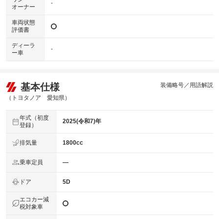
-
オーナー
車両状態
評価書
ディーラ
-
ー車
基本仕様
装備略号／用語解説
（トヨタノア 愛知県）
年式（初度
2025(令和7)年
登録）
排気量
1800cc
乗車定員
―
ドア
5D
エコカー減
税対象車