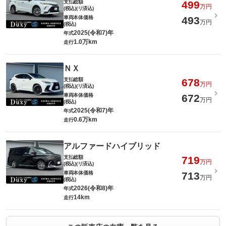
支払総額
499
万円
(税込)(リ済込)
車両本体価格
493
万円
(税込)
2025(令和7)年
年式
1.0万km
走行
ＮＸ
支払総額
678
万円
(税込)(リ済込)
車両本体価格
672
万円
(税込)
2025(令和7)年
年式
0.6万km
走行
アルファードハイブリッド
支払総額
719
万円
(税込)(リ済込)
車両本体価格
713
万円
(税込)
2026(令和8)年
年式
14km
走行