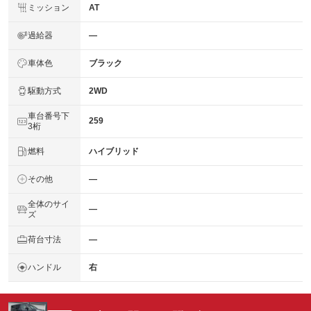
ミッション
AT
過給器
―
車体色
ブラック
駆動方式
2WD
車台番号下
259
3桁
燃料
ハイブリッド
その他
―
全体のサイ
―
ズ
荷台寸法
―
ハンドル
右