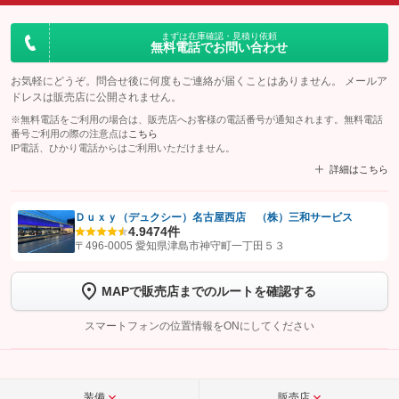
まずは在庫確認・見積り依頼
無料電話でお問い合わせ
お気軽にどうぞ。問合せ後に何度もご連絡が届くことはありません。 メールア
ドレスは販売店に公開されません。
※無料電話をご利用の場合は、販売店へお客様の電話番号が通知されます。無料電話
番号ご利用の際の注意点は
こちら
IP電話、ひかり電話からはご利用いただけません。
詳細はこちら
Ｄｕｘｙ（デュクシー）名古屋西店 （株）三和サービス
4.9
474件
【STEP1】
認証画面でグーネットを友だち追加してから「許可する」ボタンを押
〒496-0005 愛知県津島市神守町一丁田５３
します
MAPで販売店までのルートを確認する
【STEP2】
トーク画面で
ボタンをタップして問い合わせを
完了してください。
スマートフォンの位置情報をONにしてください
こちら
装備
販売店