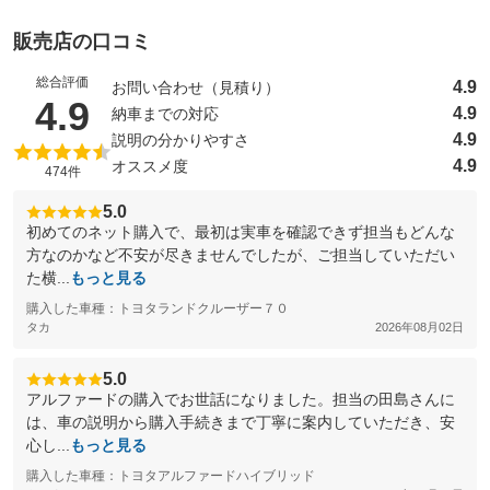
販売店の口コミ
総合評価
4.9
お問い合わせ（見積り）
（5点満点中）
4.9
4.9
納車までの対応
4.9
説明の分かりやすさ
4.9
オススメ度
474件
5.0
初めてのネット購入で、最初は実車を確認できず担当もどんな
方なのかなど不安が尽きませんでしたが、ご担当していただい
た横...
もっと見る
購入した車種：トヨタランドクルーザー７０
タカ
2026年08月02日
5.0
アルファードの購入でお世話になりました。担当の田島さんに
は、車の説明から購入手続きまで丁寧に案内していただき、安
心し...
もっと見る
購入した車種：トヨタアルファードハイブリッド