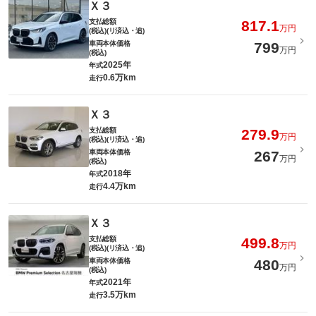
Ｘ３
支払総額
817.1
万円
(税込)(リ済込・追)
車両本体価格
799
万円
(税込)
2025年
年式
0.6万km
走行
Ｘ３
支払総額
279.9
万円
(税込)(リ済込・追)
車両本体価格
267
万円
(税込)
2018年
年式
4.4万km
走行
Ｘ３
支払総額
499.8
万円
(税込)(リ済込・追)
車両本体価格
480
万円
(税込)
2021年
年式
3.5万km
走行