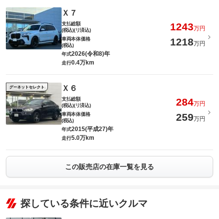
Ｘ７
支払総額
1243
万円
(税込)(リ済込)
車両本体価格
1218
万円
(税込)
2026(令和8)年
年式
0.4万km
走行
Ｘ６
グーネットセレクト
支払総額
284
万円
(税込)(リ済込)
車両本体価格
259
万円
(税込)
2015(平成27)年
年式
5.0万km
走行
この販売店の在庫一覧を見る
探している条件に近いクルマ