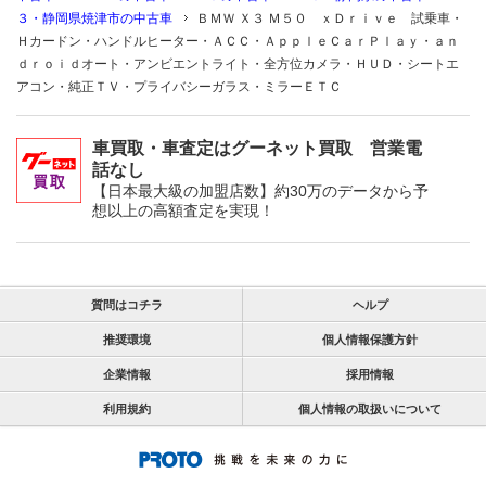
３・静岡県焼津市の中古車
ＢＭＷ Ｘ３ Ｍ５０ ｘＤｒｉｖｅ 試乗車・
Ｈカードン・ハンドルヒーター・ＡＣＣ・ＡｐｐｌｅＣａｒＰｌａｙ・ａｎ
ｄｒｏｉｄオート・アンビエントライト・全方位カメラ・ＨＵＤ・シートエ
アコン・純正ＴＶ・プライバシーガラス・ミラーＥＴＣ
車買取・車査定はグーネット買取 営業電
話なし
【日本最大級の加盟店数】約30万のデータから予
想以上の高額査定を実現！
質問はコチラ
ヘルプ
推奨環境
個人情報保護方針
企業情報
採用情報
利用規約
個人情報の取扱いについて