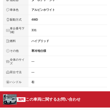
ターボチャージャー
車体色
アルピンホワイト
駆動方式
4WD
車台番号下
331
3桁
燃料
ハイブリッド
その他
寒冷地仕様
全体のサイ
―
ズ
荷台寸法
―
ハンドル
右
この車両に関するお問い合わせ
無料