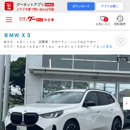
グーネットアプリ
RENEW
ダウンロード
アプリを開く
メアド不要で問い合わせ可能
0
お気に入り
閲覧履歴
ＢＭＷ Ｘ３
Ｍ５０ ｘＤｒｉｖｅ 試乗車・Ｈカードン・ハンドルヒーター・
ＡＣＣ・ＡｐｐｌｅＣａｒＰｌａｙ・ａｎｄｒｏｉｄオート・アン
もっと見る
ビエントライト・全方位カメラ・ＨＵＤ・シートエアコン・純正Ｔ
Ｖ・プライバシーガラス・ミラーＥＴＣ（静岡県）
1
/78