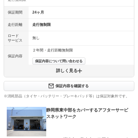
保証期間
24ヶ月
走行距離
走行無制限
ロード
無し
サービス
２年間・走行距離無制限
保証内容
保証内容について問い合わせる
詳しく見る
保証項目
-
修理回数
保証内容を確認する
※消耗部品（タイヤ・バッテリー・ブレーキパッド等）は保証対象外です。
上限金額
車両本体価格
静岡県東中部をカバーするアフターサービ
免責金
無し
スネットワーク
保証修理
-
受付先
整備付 法定12ヶ月または法定24ヶ月点検整備付