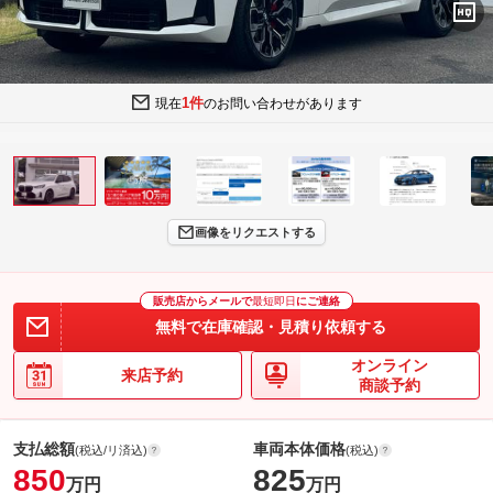
1件
現在
のお問い合わせがあります
画像をリクエストする
販売店からメールで
最短即日
にご連絡
無料で在庫確認・見積り依頼する
オンライン
来店予約
商談予約
支払総額
車両本体価格
(税込/リ済込)
(税込)
850
825
万円
万円