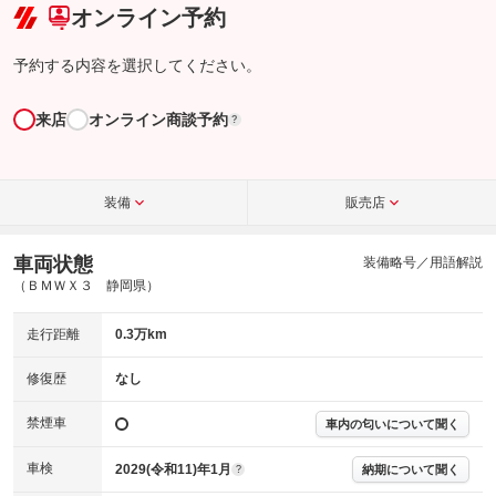
オンライン予約
予約する内容を選択してください。
来店
オンライン商談予約
?
装備
販売店
車両状態
装備略号／用語解説
（ＢＭＷＸ３ 静岡県）
走行距離
0.3万km
修復歴
なし
禁煙車
車内の匂いについて聞く
車検
2029(令和11)年1月
納期について聞く
?