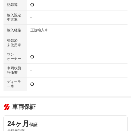
記録簿
輸入認定
-
中古車
輸入経路
正規輸入車
登録済
-
未使用車
ワン
オーナー
車両状態
-
評価書
ディーラ
ー車
車両保証
24ヶ月
保証
走行無制限