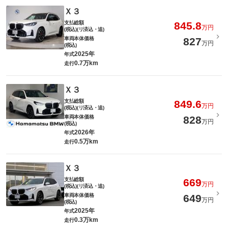
Ｘ３
支払総額
845.8
万円
(税込)(リ済込・追)
車両本体価格
827
万円
(税込)
2025年
年式
0.7万km
走行
Ｘ３
支払総額
849.6
万円
(税込)(リ済込・追)
車両本体価格
828
万円
(税込)
2026年
年式
0.5万km
走行
Ｘ３
支払総額
669
万円
(税込)(リ済込・追)
車両本体価格
649
万円
(税込)
2025年
年式
0.3万km
走行