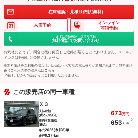
在庫確認・見積り依頼(無料)
オンライン
来店予約
商談予約
まずは在庫確認・見積り依頼
無料電話でお問い合わせ
お気軽にどうぞ。問合せ後に何度もご連絡が届くことはありません。メールア
ドレスは販売店に公開されません。
※無料電話をご利用の場合は、販売店へお客様の電話番号が通知されます。無料電話
番号ご利用の際の注意点は
こちら
IP電話、ひかり電話からはご利用いただけません。
この販売店の同一車種
Ｘ３
支払総額
673
万円
(税込)(リ済込)
車両本体価格
653
万円
(税込)
2026(令和8)年
年式
0.3万km
走行