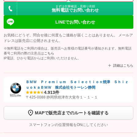
まずは在庫確認・見積り依頼
無料電話でお問い合わせ
LINEでお問い合わせ
お気軽にどうぞ。問合せ後に何度もご連絡が届くことはありません。 メールア
ドレスは販売店に公開されません。
※無料電話をご利用の場合は、販売店へお客様の電話番号が通知されます。無料電話
番号ご利用の際の注意点は
こちら
IP電話、ひかり電話からはご利用いただけません。
詳細はこちら
ＢＭＷ Ｐｒｅｍｉｕｍ Ｓｅｌｅｃｔｉｏｎ焼津 Ｓｈｉｚ
ｕｏｋａＢＭＷ 株式会社モトーレン静岡
【STEP1】
認証画面でグーネットを友だち追加してから「許可する」ボタンを押
4.9
13件
します
〒425-0088 静岡県焼津市大覚寺１－１－１
【STEP2】
トーク画面で
ボタンをタップして問い合わせを
MAPで販売店までのルートを確認する
完了してください。
スマートフォンの位置情報をONにしてください
こちら