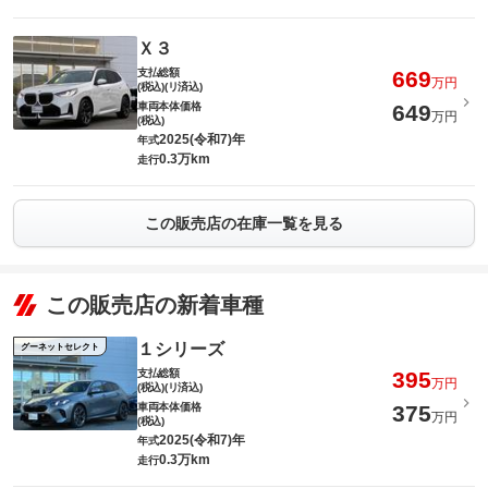
Ｘ３
支払総額
669
万円
(税込)(リ済込)
車両本体価格
649
万円
(税込)
2025(令和7)年
年式
0.3万km
走行
この販売店の在庫一覧を見る
この販売店の新着車種
１シリーズ
グーネットセレクト
支払総額
395
万円
(税込)(リ済込)
車両本体価格
375
万円
(税込)
2025(令和7)年
年式
0.3万km
走行