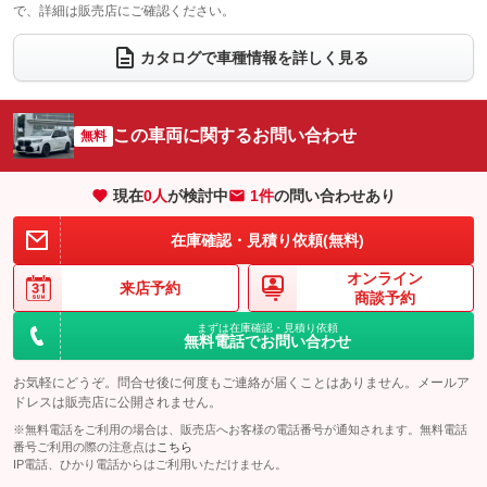
で、詳細は販売店にご確認ください。
ウォークスルー
後席モニター
：装備なし
：装備なし
電動リアゲート
フロントカメラ
カタログで車種情報を詳しく見る
：装備あり
：装備あり
シートエアコン
全周囲カメラ
：装備あり
：装備あり
サイドカメラ
ルーフレール
この車両に関するお問い合わせ
：装備あり
無料
：装備なし
エアサスペンション
ヘッドライトウォッシャー
：装備なし
：装備なし
現在
0
人
が検討中
1件
の問い合わせあり
装備略号／用語解説
在庫確認・見積り依頼(無料)
オンライン
来店予約
商談予約
まずは在庫確認・見積り依頼
無料電話でお問い合わせ
お気軽にどうぞ。問合せ後に何度もご連絡が届くことはありません。メールア
ドレスは販売店に公開されません。
※無料電話をご利用の場合は、販売店へお客様の電話番号が通知されます。無料電話
番号ご利用の際の注意点は
こちら
IP電話、ひかり電話からはご利用いただけません。