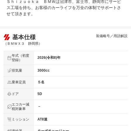
Ｓｈｉｚｕｏｋａ ＢＭＷは沼津市、富士市、静岡市にサービ
法定整備
※車検なし・車検整備付の場合は法定24ヶ月点検整備付
※商用車は6ヶ月または12ヶ月点検整備付
ス工場を持ち、お客様のカーライフを万全の体制でサポートさ
せて頂きます。
法定整備
-
について
基本仕様
装備略号／用語解説
（ＢＭＷＸ３ 静岡県）
年式（初度
2026(令和8)年
登録）
排気量
3000cc
乗車定員
５名
ドア
5D
エコカー減
－
税対象車
ミッション
AT8速
過給器