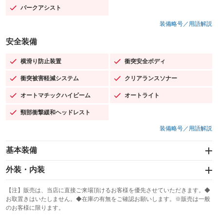
パークアシスト
：装備あり
装備略号／用語解説
安全装備
横滑り防止装置
衝突安全ボディ
：装備あり
：装備あり
衝突被害軽減システム
クリアランスソナー
：装備あり
：装備あり
オートマチックハイビーム
オートライト
：装備あり
：装備あり
頸部衝撃緩和ヘッドレスト
：装備あり
装備略号／用語解説
基本装備
エアバッグ：運転席/助手席/サイド
外装・内装
：装備あり
スライドドア
カーナビ：HDDナビ
：装備なし
：装備あり
【注】販売は、当店に直接ご来場頂けるお客様を優先させていただきます。◆
お取置きはいたしません。◆在庫の有無をご確認お願いします。※販売は一般
サンルーフ
ABS
TV：フルセグ
：装備なし
：装備あり
：装備あり
のお客様に限ります。