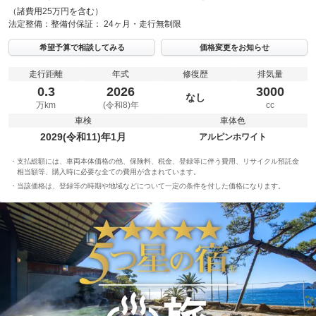
（諸費用25万円を含む）
法定整備：
整備付
保証：
24ヶ月・走行無制限
希望予算で相談してみる
価格変更をお知らせ
走行距離
年式
修復歴
排気量
0.3
2026
3000
なし
万km
(令和8)年
cc
車検
車体色
2029(令和11)年1月
アルピンホワイト
支払総額には、車両本体価格の他、保険料、税金、登録等に伴う費用、リサイクル預託金
相当額等、購入時に必要な全ての費用が含まれています。
当該価格は、登録等の時期や地域などについて一定の条件を付した価格になります。