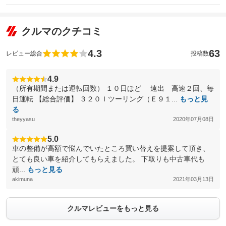
クルマのクチコミ
4.3
63
レビュー総合
投稿数
4.9
（所有期間または運転回数） １０日ほど 遠出 高速２回、毎
日運転 【総合評価】 ３２０Ｉツーリング（Ｅ９１...
もっと見
る
theyyasu
2020年07月08日
5.0
車の整備が高額で悩んでいたところ買い替えを提案して頂き、
とても良い車を紹介してもらえました。 下取りも中古車代も
頑...
もっと見る
akimuna
2021年03月13日
クルマレビューをもっと見る