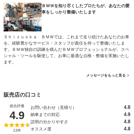
ＢＭＷを知り尽くしたプロたちが、あなたの愛
車をしっかり整備いたします
Ｓｈｉｚｕｏｋａ ＢＭＷでは、これまで走り続けたあなたのお車
を、経験豊かなサービス・スタッフが責任を持って整備いたしま
す。ＢＭＷ独自の訓練を積んだＢＭＷプロフェッショナルが、スペ
シャル・ツールを駆使して、お車に最適な点検・整備を実施いたし
ます。
メッセージをもっと見る
販売店の口コミ
総合評価
4.8
お問い合わせ（見積り）
（5点満点中）
4.9
4.9
納車までの対応
4.8
説明の分かりやすさ
4.8
オススメ度
13件