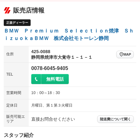
販売店情報
正規ディーラー
ＢＭＷ Ｐｒｅｍｉｕｍ Ｓｅｌｅｃｔｉｏｎ焼津 Ｓｈ
ｉｚｕｏｋａＢＭＷ 株式会社モトーレン静岡
425-0088
住所
MAP
静岡県焼津市大覚寺１－１－１
0078-6045-9405
TEL
無料電話
営業時間
10：00～18：30
定休日
月曜日、第１第３火曜日
販売可能エ
直接お問合せください
陸送費について聞く
リア
スタッフ紹介