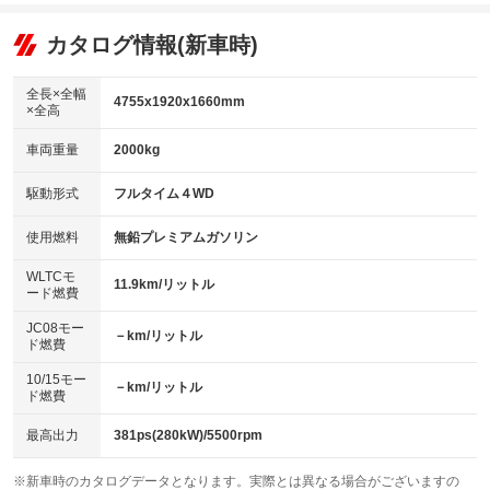
エアコン
Wエアコン
オーディオ：ミュージックプレイヤー接続可
：装備あり
：装備あり
：装備あり
リフトアップ
パワーステアリング
カタログ情報(新車時)
ビジュアル
：装備なし
：装備あり
：装備なし
ダウンヒルアシストコントロール
アルミホイール：20インチ
：装備なし
：装備あり
全長×全幅
4755x1920x1660mm
×全高
パワーウィンドウ
盗難防止システム
革シート
ハーフレザーシート
：装備あり
：装備なし
：装備あり
：装備なし
車両重量
2000kg
アイドリングストップ
ドライブレコーダー
キーレス
LEDヘッドランプ
：装備あり
：装備なし
：装備あり
：装備あり
USB入力端子
Bluetooth接続
駆動形式
フルタイム４WD
HID(キセノンライト)
ポータブルナビ
：装備あり
：装備あり
：装備なし
：装備なし
100V電源
クリーンディーゼル
バックカメラ
ETC2.0
使用燃料
無鉛プレミアムガソリン
：装備なし
：装備なし
：装備あり
：装備あり
センターデフロック
エアロ
スマートキー
：装備なし
WLTCモ
：装備あり
：装備あり
11.9km/リットル
ード燃費
レンタカーアップ
展示・試乗車
ローダウン
ランフラットタイヤ
：装備なし
：装備あり
：装備なし
：装備なし
JC08モー
－km/リットル
ド燃費
電動格納ミラー
パワーシート
3列シート
：装備あり
：装備あり
：装備なし
10/15モー
装備略号／用語解説
－km/リットル
ベンチシート
フルフラットシート
ド燃費
：装備なし
：装備なし
チップアップシート
オットマン
：装備なし
：装備なし
最高出力
381ps(280kW)/5500rpm
電動格納サードシート
シートヒーター
：装備なし
：装備あり
※新車時のカタログデータとなります。実際とは異なる場合がございますの