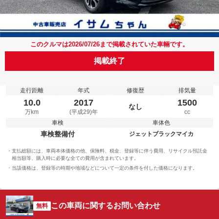
このクルマは2026/07/26まで掲載されていた車輛です。
掲載終了
走行距離
年式
修復歴
排気量
10.0
2017
1500
なし
万km
(平成29)年
cc
車検
車体色
車検整備付
ジェットブラックマイカ
支払総額には、車両本体価格の他、保険料、税金、登録等に伴う費用、リサイクル預託金
相当額等、購入時に必要な全ての費用が含まれています。
当該価格は、登録等の時期や地域などについて一定の条件を付した価格になります。
この車両に関するお問い合わせ
無料