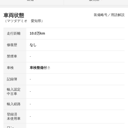
車両状態
装備略号／用語解説
（マツダデミオ 愛知県）
走行距離
10.0万km
修復歴
なし
禁煙車
-
車検
車検整備付
?
記録簿
-
輸入認定
-
中古車
輸入経路
-
登録済
-
未使用車
ワン