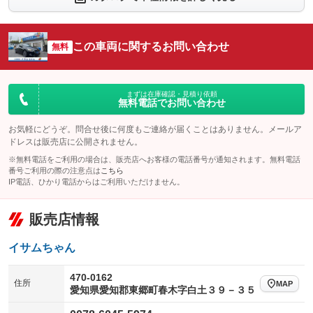
：装備なし
：装備なし
シートエアコン
全周囲カメラ
：装備なし
：装備なし
この車両に関するお問い合わせ
サイドカメラ
無料
ルーフレール
：装備なし
：装備なし
エアサスペンション
ヘッドライトウォッシャー
：装備なし
：装備なし
装備略号／用語解説
まずは在庫確認・見積り依頼
無料電話でお問い合わせ
お気軽にどうぞ。問合せ後に何度もご連絡が届くことはありません。メールア
ドレスは販売店に公開されません。
※無料電話をご利用の場合は、販売店へお客様の電話番号が通知されます。無料電話
番号ご利用の際の注意点は
こちら
IP電話、ひかり電話からはご利用いただけません。
販売店情報
イサムちゃん
470-0162
住所
MAP
愛知県愛知郡東郷町春木字白土３９－３５