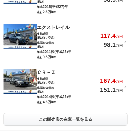
万円
(税込)
2015(平成27)年
年式
2.6万km
走行
エクストレイル
支払総額
117.4
万円
(税込)(リ済込)
車両本体価格
98.1
万円
(税込)
2011後(平成23)年
年式
9.5万km
走行
ＣＲ－Ｚ
支払総額
167.4
万円
(税込)(リ済込)
車両本体価格
151.1
万円
(税込)
2014後(平成26)年
年式
4.6万km
走行
この販売店の在庫一覧を見る