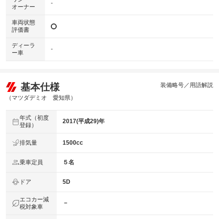
-
オーナー
車両状態
評価書
ディーラ
-
ー車
基本仕様
装備略号／用語解説
（マツダデミオ 愛知県）
年式（初度
2017(平成29)年
登録）
排気量
1500cc
乗車定員
５名
ドア
5D
エコカー減
－
税対象車