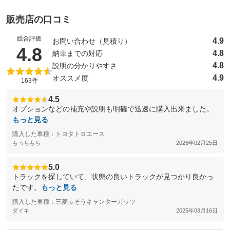
販売店の口コミ
総合評価
4.9
お問い合わせ（見積り）
（5点満点中）
4.8
4.8
納車までの対応
4.8
説明の分かりやすさ
4.9
オススメ度
163件
4.5
オプションなどの補充や説明も明確で迅速に購入出来ました。
もっと見る
購入した車種：トヨタトヨエース
もっちもち
2026年02月25日
5.0
トラックを探していて、状態の良いトラックが見つかり良かっ
たです。
もっと見る
購入した車種：三菱ふそうキャンターガッツ
ダイキ
2025年08月16日