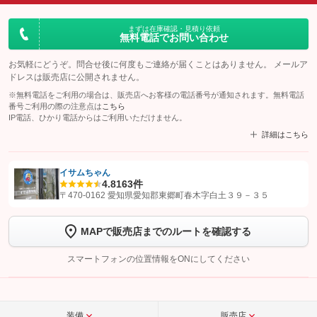
まずは在庫確認・見積り依頼
無料電話でお問い合わせ
お気軽にどうぞ。問合せ後に何度もご連絡が届くことはありません。 メールア
ドレスは販売店に公開されません。
※無料電話をご利用の場合は、販売店へお客様の電話番号が通知されます。無料電話
番号ご利用の際の注意点は
こちら
IP電話、ひかり電話からはご利用いただけません。
詳細はこちら
イサムちゃん
4.8
163件
【STEP1】
認証画面でグーネットを友だち追加してから「許可する」ボタンを押
〒470-0162 愛知県愛知郡東郷町春木字白土３９－３５
します
MAPで販売店までのルートを確認する
【STEP2】
トーク画面で
ボタンをタップして問い合わせを
完了してください。
スマートフォンの位置情報をONにしてください
こちら
装備
販売店