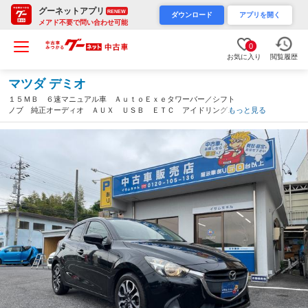
グーネットアプリ
RENEW
ダウンロード
アプリを開く
メアド不要で問い合わせ可能
0
お気に入り
閲覧履歴
マツダ デミオ
１５ＭＢ ６速マニュアル車 ＡｕｔｏＥｘｅタワーバー／シフト
ノブ 純正オーディオ ＡＵＸ ＵＳＢ ＥＴＣ アイドリングス
もっと見る
トップ 純正１６インチアルミホイール プッシュスタート（愛知
県）