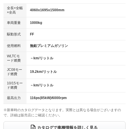
ダウンヒルアシストコントロール
：装備なし
アルミホイール：16インチ
全長×全幅
：装備あり
4060x1695x1500mm
×全高
パワーウィンドウ
盗難防止システム
：装備あり
：装備あり
革シート
ハーフレザーシート
：装備なし
：装備なし
車両重量
1000kg
アイドリングストップ
ドライブレコーダー
：装備あり
：装備なし
キーレス
LEDヘッドランプ
：装備あり
：装備なし
USB入力端子
Bluetooth接続
駆動形式
FF
：装備あり
：装備なし
HID(キセノンライト)
ポータブルナビ
：装備なし
：装備なし
100V電源
クリーンディーゼル
使用燃料
無鉛プレミアムガソリン
：装備なし
：装備なし
バックカメラ
ETC
：装備なし
：装備あり
センターデフロック
：装備なし
WLTCモ
エアロ
スマートキー
－km/リットル
：装備なし
：装備あり
ード燃費
レンタカーアップ
展示・試乗車
：装備なし
：装備なし
ローダウン
ランフラットタイヤ
：装備なし
：装備なし
JC08モー
19.2km/リットル
ド燃費
電動格納ミラー
：装備なし
パワーシート
3列シート
：装備なし
：装備なし
10/15モー
装備略号／用語解説
－km/リットル
ド燃費
ベンチシート
フルフラットシート
：装備なし
：装備なし
チップアップシート
オットマン
最高出力
116ps(85kW)/6000rpm
：装備なし
：装備なし
電動格納サードシート
シートヒーター
：装備なし
：装備なし
※新車時のカタログデータとなります。実際とは異なる場合がございますの
で、詳細は販売店にご確認ください。
ウォークスルー
後席モニター
：装備なし
：装備なし
カタログで車種情報を詳しく見る
電動リアゲート
フロントカメラ