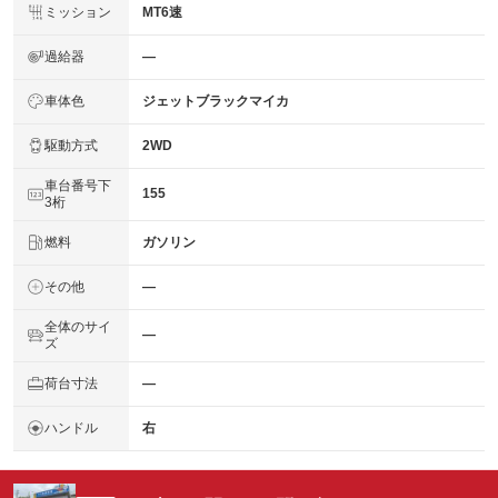
ミッション
MT6速
過給器
―
車体色
ジェットブラックマイカ
駆動方式
2WD
車台番号下
155
3桁
燃料
ガソリン
その他
―
全体のサイ
―
ズ
荷台寸法
―
ハンドル
右