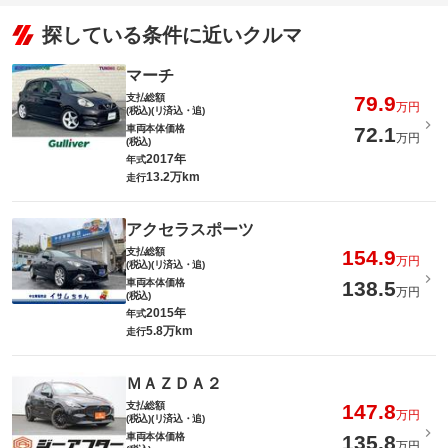
探している条件に近いクルマ
マーチ
支払総額
79.9
万円
(税込)(リ済込・追)
車両本体価格
72.1
万円
(税込)
2017年
年式
13.2万km
走行
アクセラスポーツ
支払総額
154.9
万円
(税込)(リ済込・追)
車両本体価格
138.5
万円
(税込)
2015年
年式
5.8万km
走行
ＭＡＺＤＡ２
支払総額
147.8
万円
(税込)(リ済込・追)
車両本体価格
135.8
万円