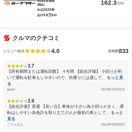
車両本体価格
162.3
万円
(税込)
2020年
年式
4.8万km
走行
クルマのクチコミ
4.0
833
レビュー総合
投稿数
3.7
【所有期間または運転回数】 ４年間 【総合評価】 小回りが利
いて運転＆駐車もしやすいので、街乗りには適して...
もっと見
る
guest
2014年10月31日
2.9
【総合評価】普通 【良い点】車体が小さい為小回りがきく。運
転はしやすい為免許を取り立ての人が最初の車として...
もっと
見る
ごりらまん
2012年09月05日