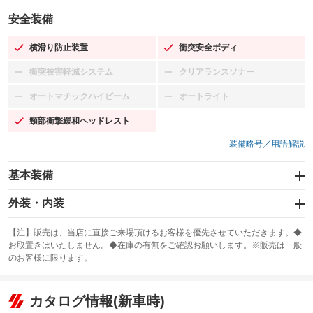
安全装備
横滑り防止装置
衝突安全ボディ
：装備あり
：装備あり
衝突被害軽減システム
クリアランスソナー
：装備なし
：装備なし
オートマチックハイビーム
オートライト
：装備なし
：装備なし
頸部衝撃緩和ヘッドレスト
：装備あり
装備略号／用語解説
基本装備
エアバッグ：運転席/助手席
外装・内装
：装備あり
スライドドア
カーナビ
：装備なし
：装備なし
【注】販売は、当店に直接ご来場頂けるお客様を優先させていただきます。◆
お取置きはいたしません。◆在庫の有無をご確認お願いします。※販売は一般
サンルーフ
ABS
TV
：装備なし
：装備あり
：装備なし
のお客様に限ります。
エアコン
Wエアコン
オーディオ：CDまたはCDチェンジャー／ミュージックプレイヤー接続
：装備あり
：装備なし
：装備あり
可
リフトアップ
パワーステアリング
カタログ情報(新車時)
：装備なし
：装備あり
ビジュアル
：装備なし