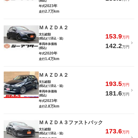
(税込)
2023年
年式
2.7万km
走行
ＭＡＺＤＡ２
支払総額
153.9
万円
(税込)(リ済込・追)
車両本体価格
142.2
万円
(税込)
2020年
年式
1.4万km
走行
ＭＡＺＤＡ２
支払総額
193.5
万円
(税込)(リ済込・追)
車両本体価格
181.6
万円
(税込)
2023年
年式
2.8万km
走行
ＭＡＺＤＡ３ファストバック
支払総額
173.6
万円
(税込)(リ済込・追)