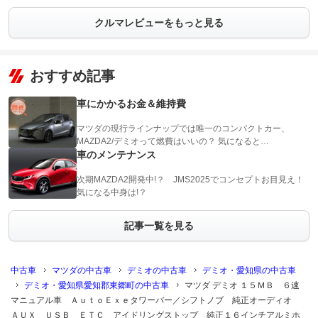
クルマレビューをもっと見る
おすすめ記事
車にかかるお金＆維持費
マツダの現行ラインナップでは唯一のコンパクトカー、
MAZDA2/デミオって燃費はいいの？ 気になると…
車のメンテナンス
次期MAZDA2開発中!？ JMS2025でコンセプトお目見え！
気になる中身は!？
記事一覧を見る
中古車
マツダの中古車
デミオの中古車
デミオ・愛知県の中古車
デミオ・愛知県愛知郡東郷町の中古車
マツダ デミオ １５ＭＢ ６速
マニュアル車 ＡｕｔｏＥｘｅタワーバー／シフトノブ 純正オーディオ
ＡＵＸ ＵＳＢ ＥＴＣ アイドリングストップ 純正１６インチアルミホ