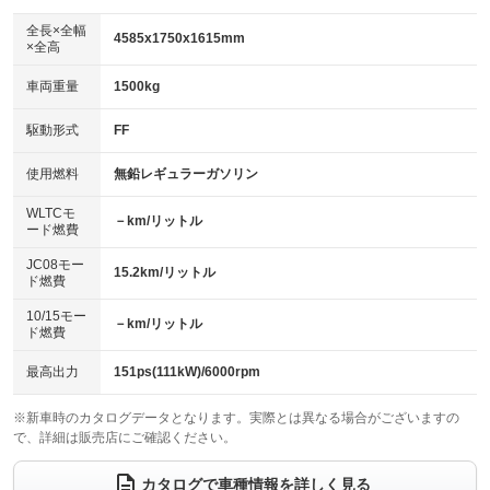
ダウンヒルアシストコントロール
：装備なし
アルミホイール：17インチ
全長×全幅
：装備あり
4585x1750x1615mm
×全高
パワーウィンドウ
盗難防止システム
：装備あり
：装備あり
革シート
ハーフレザーシート
：装備なし
：装備なし
車両重量
1500kg
アイドリングストップ
ドライブレコーダー
：装備あり
：装備あり
キーレス
LEDヘッドランプ
：装備あり
：装備なし
USB入力端子
Bluetooth接続
駆動形式
FF
：装備なし
：装備あり
HID(キセノンライト)
ポータブルナビ
：装備あり
：装備なし
100V電源
クリーンディーゼル
使用燃料
無鉛レギュラーガソリン
：装備なし
：装備なし
バックカメラ
ETC
：装備あり
：装備あり
センターデフロック
：装備なし
WLTCモ
エアロ
スマートキー
－km/リットル
：装備なし
：装備あり
ード燃費
レンタカーアップ
展示・試乗車
：装備なし
：装備なし
ローダウン
ランフラットタイヤ
：装備なし
：装備なし
JC08モー
15.2km/リットル
ド燃費
電動格納ミラー
：装備あり
パワーシート
3列シート
：装備なし
：装備あり
10/15モー
装備略号／用語解説
－km/リットル
ド燃費
ベンチシート
フルフラットシート
：装備なし
：装備なし
チップアップシート
オットマン
最高出力
151ps(111kW)/6000rpm
：装備なし
：装備なし
電動格納サードシート
シートヒーター
：装備なし
：装備なし
※新車時のカタログデータとなります。実際とは異なる場合がございますの
で、詳細は販売店にご確認ください。
ウォークスルー
後席モニター
：装備あり
：装備なし
カタログで車種情報を詳しく見る
電動リアゲート
フロントカメラ