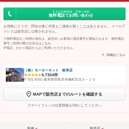
まずは在庫確認・見積り依頼
無料電話でお問い合わせ
お気軽にどうぞ。問合せ後に何度もご連絡が届くことはありません。 メールア
ドレスは販売店に公開されません。
※無料電話をご利用の場合は、販売店へお客様の電話番号が通知されます。無料電話
番号ご利用の際の注意点は
こちら
IP電話、ひかり電話からはご利用いただけません。
詳細はこちら
（株）モーターネット 岐阜店
4.7
304件
【STEP1】
認証画面でグーネットを友だち追加してから「許可する」ボタンを押
〒501-6301 岐阜県羽島市舟橋町宮北６－２０
します
MAPで販売店までのルートを確認する
【STEP2】
トーク画面で
ボタンをタップして問い合わせを
完了してください。
スマートフォンの位置情報をONにしてください
こちら
装備
販売店