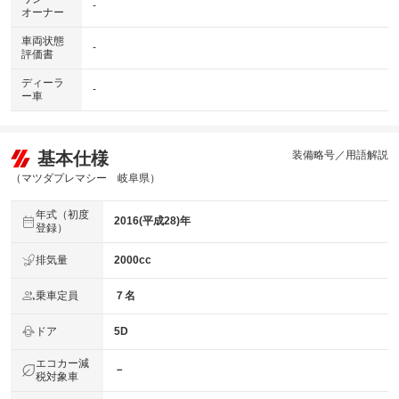
-
オーナー
車両状態
-
評価書
ディーラ
-
ー車
基本仕様
装備略号／用語解説
（マツダプレマシー 岐阜県）
年式（初度
2016(平成28)年
登録）
排気量
2000cc
乗車定員
７名
ドア
5D
エコカー減
－
税対象車