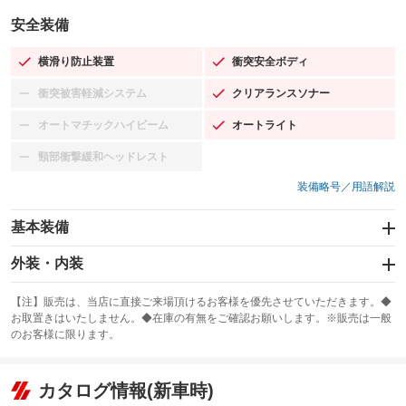
安全装備
横滑り防止装置
衝突安全ボディ
：装備あり
：装備あり
衝突被害軽減システム
クリアランスソナー
：装備なし
：装備あり
オートマチックハイビーム
オートライト
：装備なし
：装備あり
頸部衝撃緩和ヘッドレスト
：装備なし
装備略号／用語解説
基本装備
エアバッグ：運転席/助手席/サイド
外装・内装
：装備あり
スライドドア：両面電動
カーナビ：SDナビ
：装備あり
：装備あり
【注】販売は、当店に直接ご来場頂けるお客様を優先させていただきます。◆
お取置きはいたしません。◆在庫の有無をご確認お願いします。※販売は一般
サンルーフ
ABS
TV：フルセグ
：装備なし
：装備あり
：装備あり
のお客様に限ります。
エアコン
Wエアコン
オーディオ：CDまたはCDチェンジャー／ミュージックプレイヤー接続
：装備あり
：装備なし
：装備あり
可
リフトアップ
パワーステアリング
カタログ情報(新車時)
：装備なし
：装備あり
ビジュアル：-／DVD再生
：装備あり