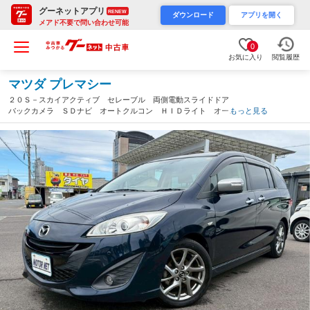
グーネットアプリ
RENEW
ダウンロード
アプリを開く
メアド不要で問い合わせ可能
0
お気に入り
閲覧履歴
マツダ プレマシー
２０Ｓ－スカイアクティブ セレーブル 両側電動スライドドア
バックカメラ ＳＤナビ オートクルコン ＨＩＤライト オート
もっと見る
ライト ドライブレコーダー ＥＴＣ 純正アルミ パドルシフ
ト Ｂｌｕｅｔｏｏｔｈ接続 Ａストップ（岐阜県）