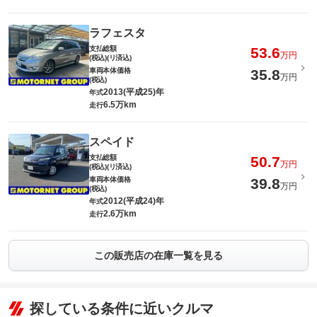
ラフェスタ
支払総額
53.6
万円
(税込)(リ済込)
車両本体価格
35.8
万円
(税込)
2013(平成25)年
年式
6.5万km
走行
スペイド
支払総額
50.7
万円
(税込)(リ済込)
車両本体価格
39.8
万円
(税込)
2012(平成24)年
年式
2.6万km
走行
この販売店の在庫一覧を見る
探している条件に近いクルマ