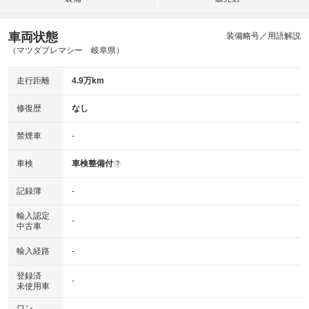
車両状態
装備略号／用語解説
（マツダプレマシー 岐阜県）
走行距離
4.9万km
修復歴
なし
禁煙車
-
車検
車検整備付
?
記録簿
-
輸入認定
-
中古車
輸入経路
-
登録済
-
未使用車
ワン