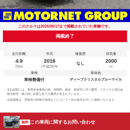
このクルマは2026/06/17まで掲載されていた車輛です。
掲載終了
走行距離
年式
修復歴
排気量
4.9
2016
2000
なし
万km
(平成28)年
cc
車検
車体色
車検整備付
ディープクリスタルブルーマイカ
支払総額には、車両本体価格の他、保険料、税金、登録等に伴う費用、リサイクル預託金
相当額等、購入時に必要な全ての費用が含まれています。
当該価格は、登録等の時期や地域などについて一定の条件を付した価格になります。
この車両に関するお問い合わせ
無料