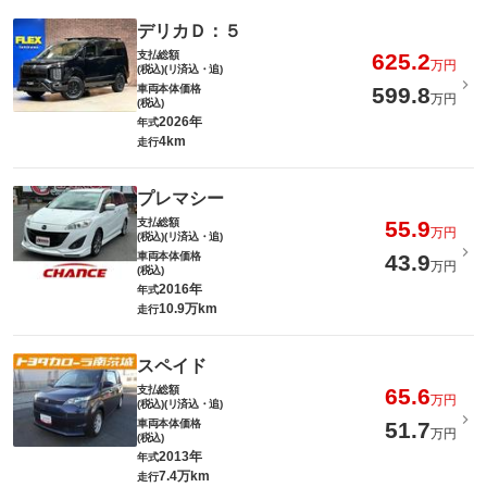
デリカＤ：５
支払総額
625.2
万円
(税込)(リ済込・追)
車両本体価格
599.8
万円
(税込)
2026年
年式
4km
走行
プレマシー
支払総額
55.9
万円
(税込)(リ済込・追)
車両本体価格
43.9
万円
(税込)
2016年
年式
10.9万km
走行
スペイド
支払総額
65.6
万円
(税込)(リ済込・追)
車両本体価格
51.7
万円
(税込)
2013年
年式
7.4万km
走行