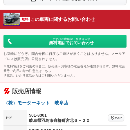
：装備なし
：装備なし
シートエアコン
全周囲カメラ
：装備なし
：装備なし
この車両に関するお問い合わせ
サイドカメラ
無料
ルーフレール
：装備なし
：装備なし
エアサスペンション
ヘッドライトウォッシャー
：装備なし
：装備なし
装備略号／用語解説
まずは在庫確認・見積り依頼
無料電話でお問い合わせ
お気軽にどうぞ。問合せ後に何度もご連絡が届くことはありません。メールア
ドレスは販売店に公開されません。
※無料電話をご利用の場合は、販売店へお客様の電話番号が通知されます。無料電話
番号ご利用の際の注意点は
こちら
IP電話、ひかり電話からはご利用いただけません。
販売店情報
（株）モーターネット 岐阜店
501-6301
住所
MAP
岐阜県羽島市舟橋町宮北６－２０