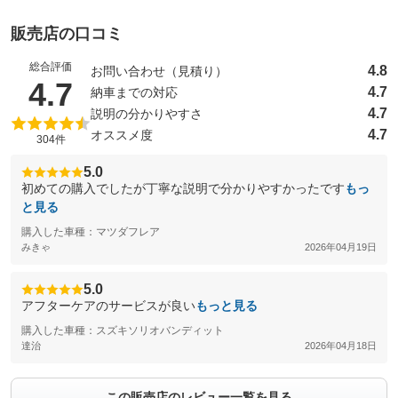
販売店の口コミ
総合評価
4.8
お問い合わせ（見積り）
（5点満点中）
4.7
4.7
納車までの対応
4.7
説明の分かりやすさ
4.7
オススメ度
304件
5.0
初めての購入でしたが丁寧な説明で分かりやすかったです
もっ
と見る
購入した車種：マツダフレア
みきゃ
2026年04月19日
5.0
アフターケアのサービスが良い
もっと見る
購入した車種：スズキソリオバンディット
達治
2026年04月18日
この販売店のレビュー一覧を見る