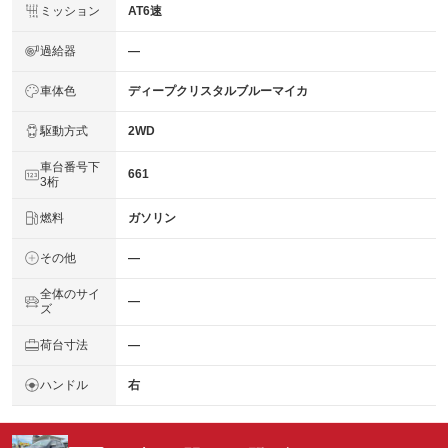
ミッション
AT6速
過給器
―
車体色
ディープクリスタルブルーマイカ
駆動方式
2WD
車台番号下
661
3桁
燃料
ガソリン
その他
―
全体のサイ
―
ズ
荷台寸法
―
ハンドル
右