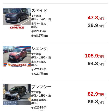
スペイド
支払総額
47.8
万円
(税込)(リ済込・追)
車両本体価格
29.9
万円
(税込)
2015年
年式
8.5万km
走行
シエンタ
支払総額
105.9
万円
(税込)(リ済込・追)
車両本体価格
94.3
万円
(税込)
2015年
年式
3.4万km
走行
プレマシー
支払総額
82.9
万円
(税込)(リ済込・追)
車両本体価格
69.8
万円
(税込)
2015年
年式