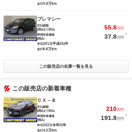
5.9万km
走行
プレマシー
支払総額
55.8
万円
(税込)(リ済込)
車両本体価格
37.8
万円
(税込)
2013(平成25)年
年式
6.6万km
走行
この販売店の在庫一覧を見る
この販売店の新着車種
ＣＸ－８
支払総額
210
万円
(税込)(リ済込)
車両本体価格
191.8
万円
(税込)
2021(令和3)年
年式
4.2万km
走行