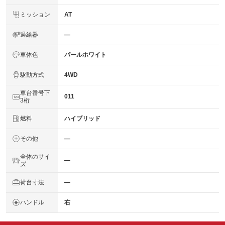
ミッション
AT
過給器
―
車体色
パールホワイト
駆動方式
4WD
車台番号下
011
3桁
燃料
ハイブリッド
その他
―
全体のサイ
―
ズ
荷台寸法
―
ハンドル
右