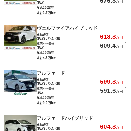
676.3
万円
(税込)
2023年
年式
3.7万km
走行
ヴェルファイアハイブリッド
支払総額
618.8
万円
(税込)(リ済込・追)
車両本体価格
609.4
万円
(税込)
2025年
年式
4.6万km
走行
アルファード
支払総額
599.8
万円
(税込)(リ済込・追)
車両本体価格
591.6
万円
(税込)
2025年
年式
0.2万km
走行
アルファードハイブリッド
支払総額
604.8
万円
(税込)(リ済込・追)