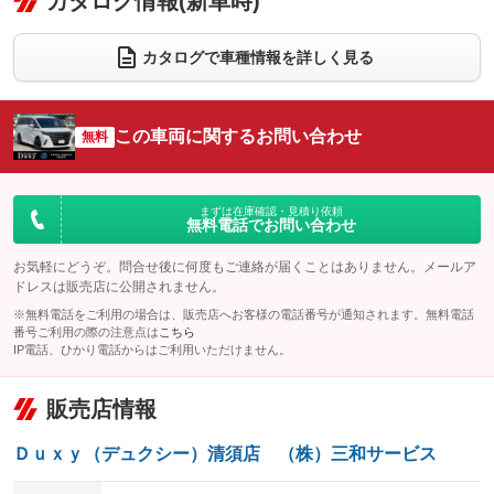
カタログ情報(新車時)
ビジュアル
：装備なし
：装備あり
：装備なし
ダウンヒルアシストコントロール
アルミホイール：19インチ
：装備なし
：装備あり
カタログで車種情報を詳しく見る
パワーウィンドウ
盗難防止システム
革シート
ハーフレザーシート
：装備あり
：装備あり
：装備あり
：装備なし
アイドリングストップ
ドライブレコーダー
キーレス
LEDヘッドランプ
：装備なし
：装備なし
：装備あり
：装備あり
この車両に関するお問い合わせ
無料
USB入力端子
Bluetooth接続
HID(キセノンライト)
ポータブルナビ
：装備あり
：装備あり
：装備なし
：装備なし
100V電源
クリーンディーゼル
バックカメラ
ETC2.0
：装備あり
：装備なし
：装備あり
：装備あり
まずは在庫確認・見積り依頼
無料電話でお問い合わせ
センターデフロック
エアロ
スマートキー
：装備なし
：装備なし
：装備あり
レンタカーアップ
展示・試乗車
お気軽にどうぞ。問合せ後に何度もご連絡が届くことはありません。メールア
ローダウン
ランフラットタイヤ
：装備なし
：装備なし
：装備なし
：装備なし
ドレスは販売店に公開されません。
電動格納ミラー
パワーシート
3列シート
：装備あり
※無料電話をご利用の場合は、販売店へお客様の電話番号が通知されます。無料電話
：装備あり
：装備あり
番号ご利用の際の注意点は
こちら
装備略号／用語解説
ベンチシート
フルフラットシート
IP電話、ひかり電話からはご利用いただけません。
：装備なし
：装備あり
チップアップシート
オットマン
：装備なし
：装備あり
販売店情報
電動格納サードシート
シートヒーター
：装備なし
：装備あり
Ｄｕｘｙ（デュクシー）清須店 （株）三和サービス
ウォークスルー
後席モニター
：装備なし
：装備あり