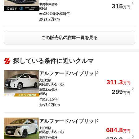
車両本体価格
315
万円
(税込)
2024(令和6)年
年式
1.2万km
走行
この販売店の在庫一覧を見る
探している条件に近いクルマ
アルファードハイブリッド
支払総額
311.3
万円
(税込)(リ済込・追)
車両本体価格
299
万円
(税込)
2015年
年式
7.0万km
走行
アルファードハイブリッド
支払総額
684.8
万円
(税込)(リ済込・追)
車両本体価格