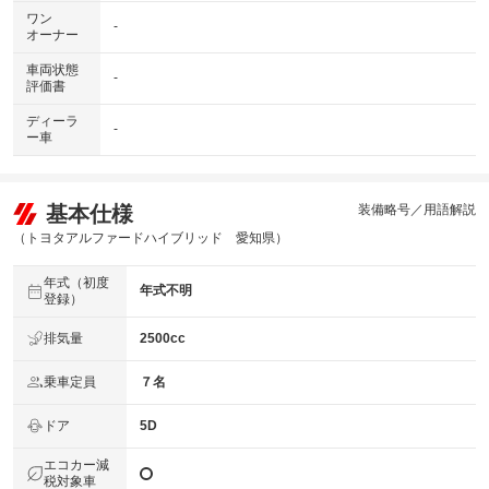
ワン
-
オーナー
車両状態
-
評価書
ディーラ
-
ー車
基本仕様
装備略号／用語解説
（トヨタアルファードハイブリッド 愛知県）
年式（初度
年式不明
登録）
排気量
2500cc
乗車定員
７名
ドア
5D
エコカー減
税対象車