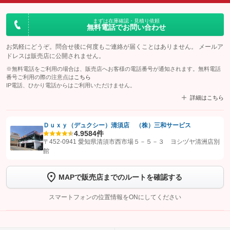
まずは在庫確認・見積り依頼
無料電話でお問い合わせ
お気軽にどうぞ。問合せ後に何度もご連絡が届くことはありません。 メールア
ドレスは販売店に公開されません。
※無料電話をご利用の場合は、販売店へお客様の電話番号が通知されます。無料電話
番号ご利用の際の注意点は
こちら
IP電話、ひかり電話からはご利用いただけません。
詳細はこちら
Ｄｕｘｙ（デュクシー）清須店 （株）三和サービス
4.9
584件
【STEP1】
認証画面でグーネットを友だち追加してから「許可する」ボタンを押
〒452-0941 愛知県清須市西市場５－５－３ ヨシヅヤ清洲店別
します
館
【STEP2】
トーク画面で
ボタンをタップして問い合わせを
MAPで販売店までのルートを確認する
完了してください。
スマートフォンの位置情報をONにしてください
こちら