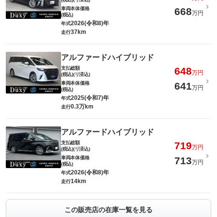
車両本体価格
668
万円
(税込)
2026(令和8)年
年式
37km
走行
アルファードハイブリッド
支払総額
648
万円
(税込)(リ済込)
車両本体価格
641
万円
(税込)
2025(令和7)年
年式
0.3万km
走行
アルファードハイブリッド
支払総額
719
万円
(税込)(リ済込)
車両本体価格
713
万円
(税込)
2026(令和8)年
年式
14km
走行
この販売店の在庫一覧を見る