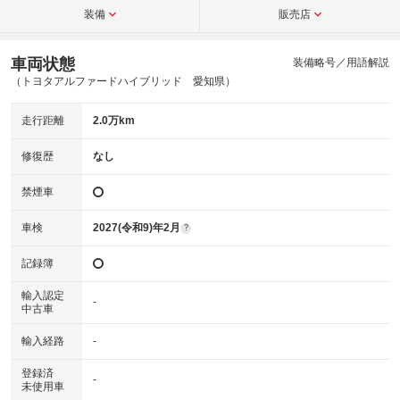
装備
販売店
車両状態
装備略号／用語解説
（トヨタアルファードハイブリッド 愛知県）
走行距離
2.0万km
修復歴
なし
禁煙車
車検
2027(令和9)年2月
?
記録簿
輸入認定
-
中古車
輸入経路
-
登録済
-
未使用車