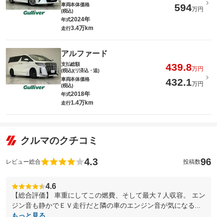
車両本体価格
594
万円
(税込)
2024年
年式
3.4万km
走行
アルファード
支払総額
439.8
万円
(税込)(リ済込・追)
車両本体価格
432.1
万円
(税込)
2018年
年式
1.4万km
走行
クルマのクチコミ
4.3
96
レビュー総合
投稿数
4.6
【総合評価】 車重にしてこの燃費、そして最大７人収容。 エン
ジン音も静かでＥＶ走行だと隣の車のエンジン音が気になる...
もっと見る