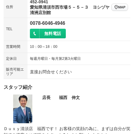
452-0941
電動リアゲート
フロントカメラ
：装備あり
：装備あり
住所
愛知県清須市西市場５－５－３ ヨシヅヤ
MAP
清洲店別館
シートエアコン
全周囲カメラ
：装備あり
：装備あり
0078-6046-4946
サイドカメラ
ルーフレール
：装備あり
：装備なし
TEL
無料電話
エアサスペンション
ヘッドライトウォッシャー
：装備なし
：装備なし
装備略号／用語解説
営業時間
10：00～18：00
定休日
毎週月曜日・毎月第2第3火曜日
販売可能エ
直接お問合せください
リア
スタッフ紹介
店長 福西 伸文
Ｄｕｘｙ清須店 福西です！ お客様の笑顔の為に、まずは自分が笑