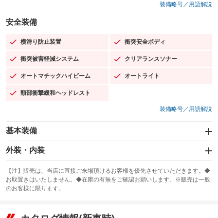
装備略号／用語解説
安全装備
横滑り防止装置
衝突安全ボディ
：装備あり
：装備あり
衝突被害軽減システム
クリアランスソナー
：装備あり
：装備あり
オートマチックハイビーム
オートライト
：装備あり
：装備あり
頸部衝撃緩和ヘッドレスト
：装備あり
装備略号／用語解説
基本装備
エアバッグ：運転席/助手席/サイド
外装・内装
：装備あり
スライドドア：両面電動
カーナビ：メモリーナビ他
：装備あり
：装備あり
【注】販売は、当店に直接ご来場頂けるお客様を優先させていただきます。◆
お取置きはいたしません。◆在庫の有無をご確認お願いします。※販売は一般
サンルーフ
ABS
TV：フルセグ
：装備あり
：装備あり
：装備あり
のお客様に限ります。
エアコン
Wエアコン
オーディオ
：装備あり
：装備あり
：装備なし
リフトアップ
パワーステアリング