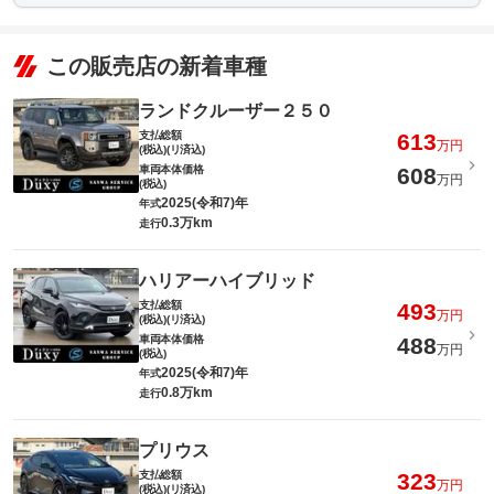
この販売店の新着車種
ランドクルーザー２５０
支払総額
613
万円
(税込)(リ済込)
車両本体価格
608
万円
(税込)
2025(令和7)年
年式
0.3万km
走行
ハリアーハイブリッド
支払総額
493
万円
(税込)(リ済込)
車両本体価格
488
万円
(税込)
2025(令和7)年
年式
0.8万km
走行
プリウス
支払総額
323
万円
(税込)(リ済込)