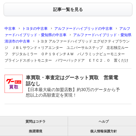
記事一覧を見る
中古車
トヨタの中古車
アルファードハイブリッドの中古車
アルフ
ァードハイブリッド・愛知県の中古車
アルファードハイブリッド・愛知県
清須市の中古車
トヨタ アルファードハイブリッド エグゼクティブラウン
ジ ＪＢＬサウンド＋リアエンター ユニバーサルステップ 左右独立ルー
フ デジタルミラー ＯＰ１９インチＡＷ パノラミックビューモニター
ブラインドスポットモニター パワーバックドア ＥＴＣ２．０ 置くだけ
車買取・車査定はグーネット買取 営業電
話なし
【日本最大級の加盟店数】約30万のデータから予
想以上の高額査定を実現！
質問はコチラ
ヘルプ
推奨環境
個人情報保護方針