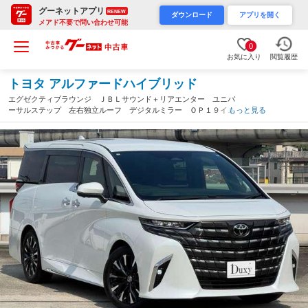
グーネットアプリ
RENEW
ダウンロード
アプリを開く
メアド不要で問い合わせ可能
0
お気に入り
閲覧履歴
トヨタ アルファードハイブリッド
エグゼクティブラウンジ ＪＢＬサウンド＋リアエンター ユニバ
ーサルステップ 左右独立ルーフ デジタルミラー ＯＰ１９イン
もっと見る
チＡＷ パノラミックビューモニター ブラインドスポットモニタ
ー パワーバックドア ＥＴＣ２．０ 置くだけ（愛知県）