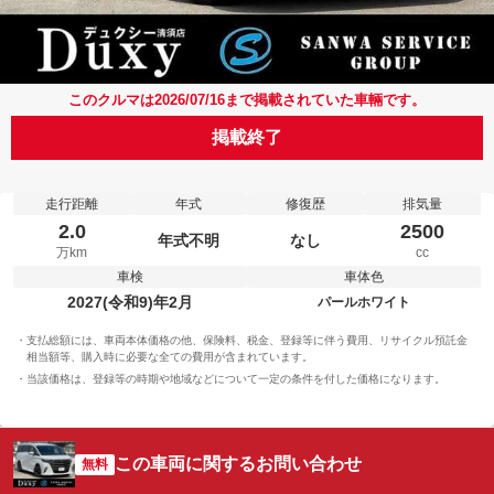
このクルマは2026/07/16まで掲載されていた車輛です。
掲載終了
走行距離
年式
修復歴
排気量
2.0
2500
年式不明
なし
万km
cc
車検
車体色
2027(令和9)年2月
パールホワイト
支払総額には、車両本体価格の他、保険料、税金、登録等に伴う費用、リサイクル預託金
相当額等、購入時に必要な全ての費用が含まれています。
当該価格は、登録等の時期や地域などについて一定の条件を付した価格になります。
この車両に関するお問い合わせ
無料