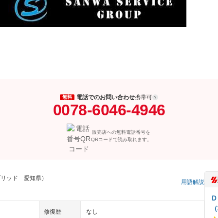
電話でのお問い合わせ
携帯可
無料
0078-6046-4946
販売店への無料電話番号を
QRコードで読み取れます。
ブリッド 愛知県）
用語解説
Ｄ
（
修復歴
なし