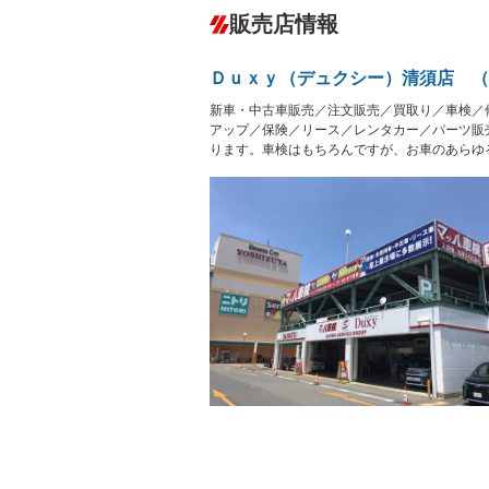
ダウンヒルアシストコントロール
－
販売店情報
オーディオ：CDまたはCDチェンジャー
盗難防止システム
アイドリ
－
ヘッドライトウォッシャ
革シート
－
Ｄｕｘｙ（デュクシー）清須店 （
ー
Bluetooth接続
100V電源
新車・中古車販売／注文販売／買取り／車検／
LEDヘッドランプ
HID(キ
－
レンタカーアップ
展示・試
アップ／保険／リース／レンタカー／パーツ販
－
－
ります。車検はもちろんですが、お車のあらゆ
ETC2.0
エアロ
－
ランフラットタイヤ
パワーシ
－
フルフラットシート
チップア
－
シートヒーター
ウォーク
－
フロントカメラ
シートエ
ルーフレール
エアサス
－
－