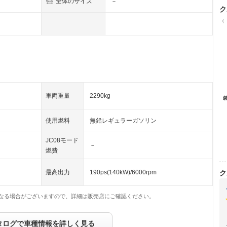
全体のサイズ
－
ク
（
車両重量
2290kg
使用燃料
無鉛レギュラーガソリン
JC08モード
－
燃費
ク
最高出力
190ps(140kW)/6000rpm
なる場合がございますので、詳細は販売店にご確認ください。
タログで車種情報を詳しく見る