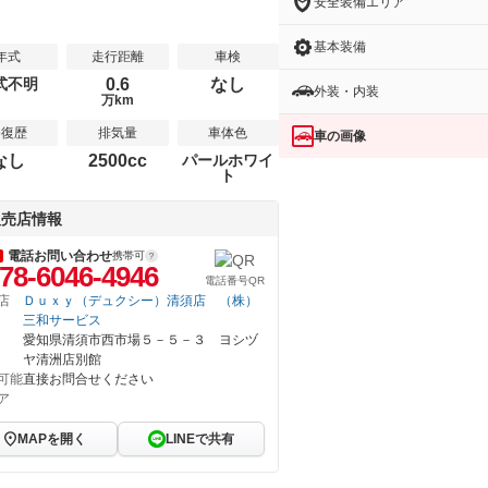
安全装備エリア
基本装備
年式
走行距離
車検
式不明
0.6
なし
外装・内装
万km
修復歴
排気量
車体色
車の画像
なし
2500cc
パールホワイ
ト
販売店情報
電話お問い合わせ
携帯可
78-6046-4946
電話番号QR
店
Ｄｕｘｙ（デュクシー）清須店 （株）
三和サービス
愛知県清須市西市場５－５－３ ヨシヅ
ヤ清洲店別館
可能
直接お問合せください
ア
MAPを開く
LINEで共有