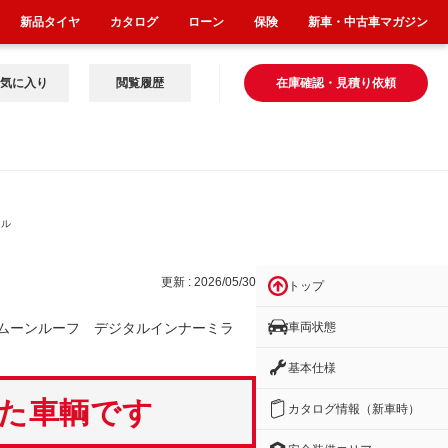
新品タイヤ
カタログ
ローン
保険
新車・中古車マガジン
気に入り
閲覧履歴
在庫確認・見積り依頼
ンル
更新 : 2026/05/30
トップ
車両状態
ムーンルーフ デジタルインナーミラ
基本仕様
いた車輌です
カタログ情報（新車時）