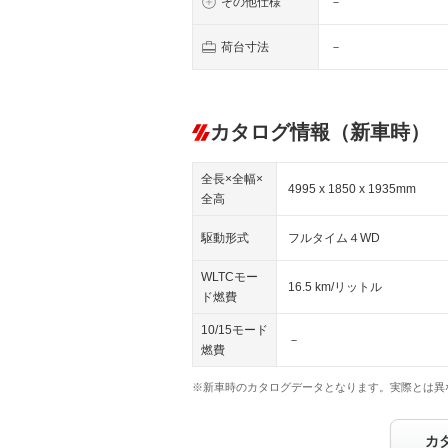
その他仕様
－
荷台寸法
－
カタログ情報（新車時）
全長×全幅×
4995 x 1850 x 1935mm
全高
駆動形式
フルタイム４WD
WLTCモー
16.5 km/リットル
ド燃費
10/15モード
－
燃費
※新車時のカタログデータとなります。実際とは異
カ