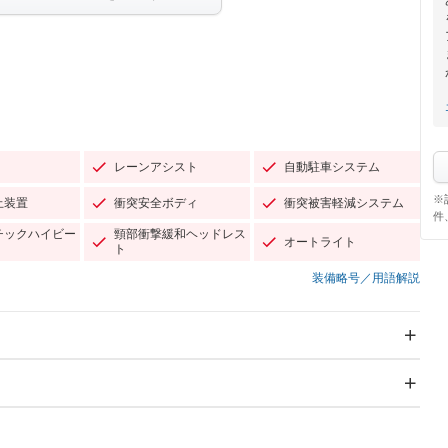
レーンアシスト
自動駐車システム
※
止装置
衝突安全ボディ
衝突被害軽減システム
件
チックハイビー
頸部衝撃緩和ヘッドレス
オートライト
ト
装備略号／用語解説
スライドドア：両面電動
サンルーフ
Wエアコン
リフトアップ
－
TV：フルセグ