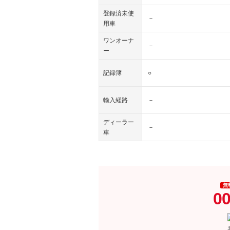
登録済未使
－
用車
ワンオーナ
－
ー
記録簿
○
輸入経路
－
ディーラー
－
車
無
00