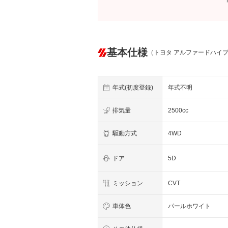
基本仕様
（トヨタ アルファードハイ
年式(初度登録)
年式不明
排気量
2500cc
駆動方式
4WD
ドア
5D
ミッション
CVT
車体色
パールホワイト