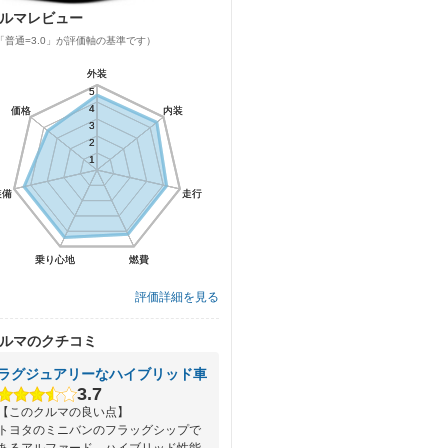
ルマレビュー
「普通=3.0」が評価軸の基準です）
外装
外装
5
5
4
4
価格
価格
内装
内装
3
3
2
2
1
1
装備
装備
走行
走行
乗り心地
乗り心地
燃費
燃費
評価詳細を見る
ルマのクチコミ
ラグジュアリーなハイブリッド車
3.7
【このクルマの良い点】
トヨタのミニバンのフラッグシップで
あるアルファード。ハイブリッド性能