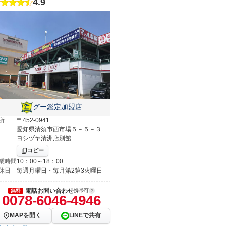
4.9
グー鑑定加盟店
所
〒452-0941
愛知県清須市西市場５－５－３
ヨシヅヤ清洲店別館
コピー
業時間
10：00～18：00
休日
毎週月曜日・毎月第2第3火曜日
電話お問い合わせ
無料
携帯可
0078-6046-4946
MAPを開く
LINEで共有