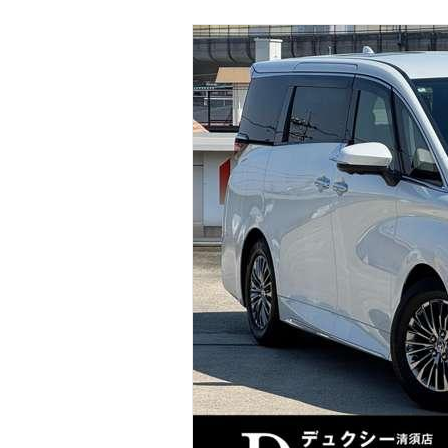
マガジン
車カタログ
自動車ローン
保険
レビュー
価格相場
教習所
用語集