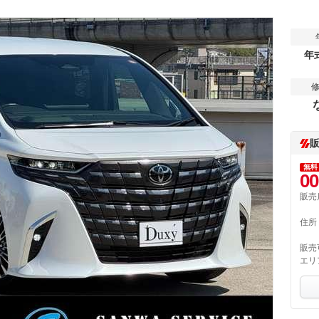
年
無料
00
販売
住所
販売
エリ