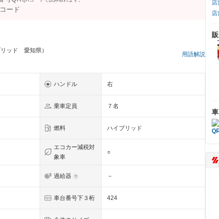
店
店
販
ブリッド 愛知県）
用語解説
ハンドル
右
乗車定員
７名
車
燃料
ハイブリッド
エコカー減税対
○
象車
過給器
－
車台番号下３桁
424