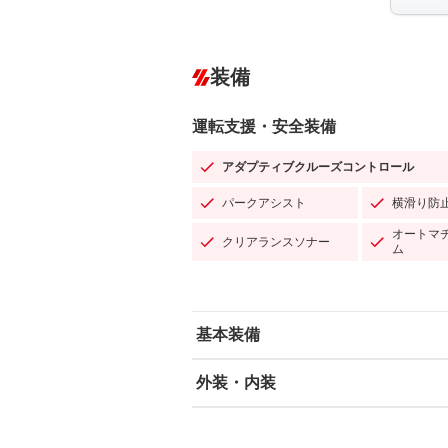
装備
運転支援・安全装備
アダプティブクルーズコントロール
パークアシスト
横滑り防
オートマ
クリアランスソナー
ム
基本装備
外装・内装
エアバッグ：運転席/助手席/サイド
ABS
エアコン
カーナビ：メモリーナビ他