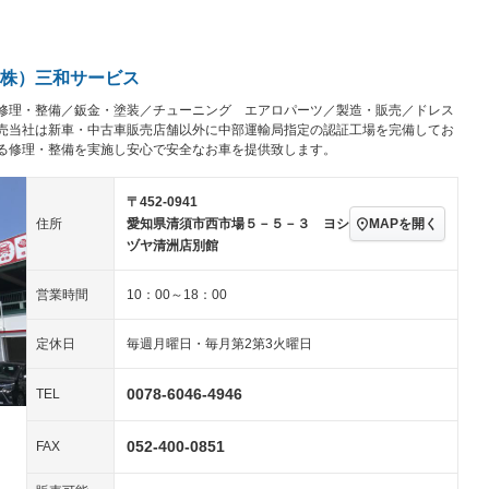
パワーステアリング
パワーウィンドウ
ビジュアル：-／DVD再
アルミホイール：18イ
生
ンチ
ングストップ
ドライブレコーダー
USB入力端子
－
ハーフレザーシート
キーレス
－
株）三和サービス
クリーンディーゼル
センターデフロック
－
－
修理・整備／鈑金・塗装／チューニング エアロパーツ／製造・販売／ドレス
セノンライト)
ポータブルナビ
バックカメラ
－
乗車
電動格納ミラー
売当社は新車・中古車販売店舗以外に中部運輸局指定の認証工場を完備してお
る修理・整備を実施し安心で安全なお車を提供致します。
スマートキー
ローダウン
－
装備略号／用語解説
ート
3列シート
ベンチシート
－
〒452-0941
MAPを開く
住所
愛知県清須市西市場５－５－３ ヨシ
ップシート
オットマン
電動格納サードシート
－
ヅヤ清洲店別館
スルー
後席モニター
電動リアゲート
営業時間
10：00～18：00
アコン
全周囲カメラ
サイドカメラ
定休日
毎週月曜日・毎月第2第3火曜日
ペンション
0078-6046-4946
TEL
装備略号／用語解説
052-400-0851
FAX