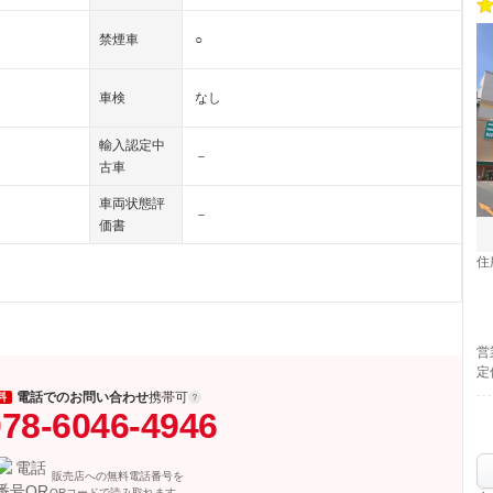
禁煙車
○
車検
なし
輸入認定中
－
古車
車両状態評
－
価書
住
営
定
電話でのお問い合わせ
携帯可
料
78-6046-4946
販売店への無料電話番号を
QRコードで読み取れます。