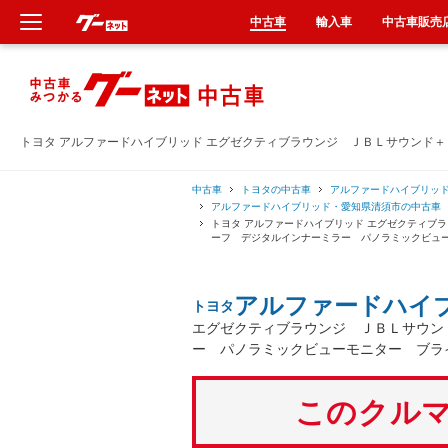
中古車
輸入車
中古車販売
新車
中古車
トヨタ アルファードハイブリッド エグゼクティブラウンジ ＪＢＬサウンド
輸入車
中古車
トヨタの中古車
アルファードハイブリッ
アルファードハイブリッド・愛知県清須市の中古車
トヨタ アルファードハイブリッド エグゼクティブ
クルマ買取
ーフ デジタルインナーミラー パノラミックビュ
カーリース
アルファードハイ
トヨタ
エグゼクティブラウンジ ＪＢＬサウン
タイヤ交換
ー パノラミックビューモニター ブラ
整備工場
このクルマ
車検