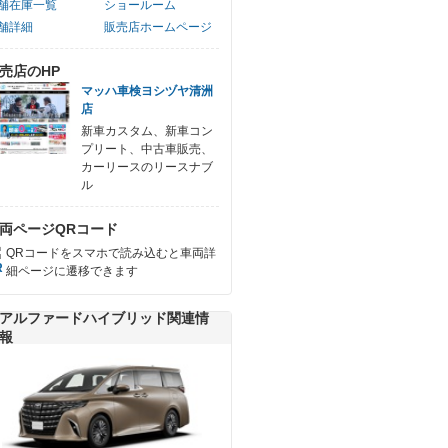
舗在庫一覧
ショールーム
舗詳細
販売店ホームページ
売店のHP
マッハ車検ヨシヅヤ清洲
店
新車カスタム、新車コン
プリート、中古車販売、
カーリースのリースナブ
ル
両ページQRコード
QRコードをスマホで読み込むと車両詳
細ページに遷移できます
アルファードハイブリッド関連情
報