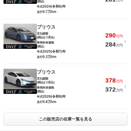
万円
(税込)
2024(令和6)年
年式
0.7万km
走行
プリウス
支払総額
290
万円
(税込)(リ済込)
車両本体価格
284
万円
(税込)
2025(令和7)年
年式
0.3万km
走行
プリウス
支払総額
378
万円
(税込)(リ済込)
車両本体価格
372
万円
(税込)
2026(令和8)年
年式
0.8万km
走行
この販売店の在庫一覧を見る