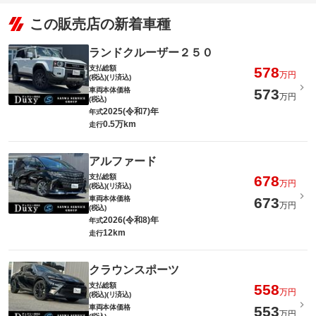
この販売店の新着車種
ランドクルーザー２５０
支払総額
578
万円
(税込)(リ済込)
車両本体価格
573
万円
(税込)
2025(令和7)年
年式
0.5万km
走行
アルファード
支払総額
678
万円
(税込)(リ済込)
車両本体価格
673
万円
(税込)
2026(令和8)年
年式
12km
走行
クラウンスポーツ
支払総額
558
万円
(税込)(リ済込)
車両本体価格
553
万円