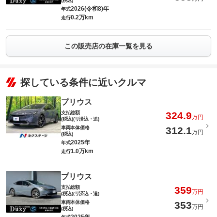
(税込)
2026(令和8)年
年式
0.2万km
走行
この販売店の在庫一覧を見る
探している条件に近いクルマ
プリウス
支払総額
324.9
万円
(税込)(リ済込・追)
車両本体価格
312.1
万円
(税込)
2025年
年式
1.0万km
走行
プリウス
支払総額
359
万円
(税込)(リ済込・追)
車両本体価格
353
万円
(税込)