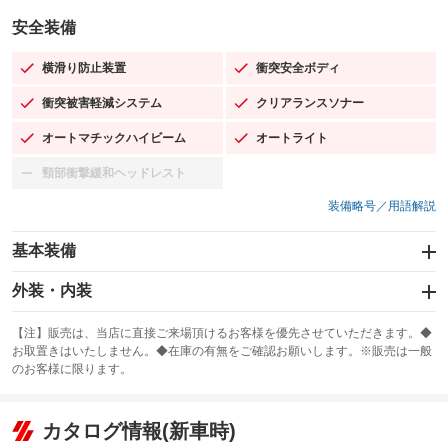
安全装備
横滑り防止装置
衝突安全ボディ
：装備あり
：装備あり
衝突被害軽減システム
クリアランスソナー
：装備あり
：装備あり
オートマチックハイビーム
オートライト
：装備あり
：装備あり
頸部衝撃緩和ヘッドレスト
：装備なし
装備略号／用語解説
基本装備
エアバッグ：運転席/助手席/サイド
外装・内装
：装備あり
スライドドア
カーナビ：メモリーナビ他
：装備なし
：装備あり
【注】販売は、当店に直接ご来場頂けるお客様を優先させていただきます。◆
お取置きはいたしません。◆在庫の有無をご確認お願いします。※販売は一般
サンルーフ
ABS
TV：フルセグ
：装備なし
：装備あり
：装備あり
のお客様に限ります。
エアコン
Wエアコン
オーディオ：ミュージックプレイヤー接続可
：装備あり
：装備なし
：装備あり
リフトアップ
パワーステアリング
カタログ情報(新車時)
ビジュアル
：装備なし
：装備あり
：装備なし