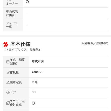
オーナー
車両状態
-
評価書
ディーラ
-
ー車
基本仕様
装備略号／用語解説
（トヨタプリウス 愛知県）
年式（初度
年式不明
登録）
排気量
2000cc
乗車定員
５名
ドア
5D
エコカー減
税対象車