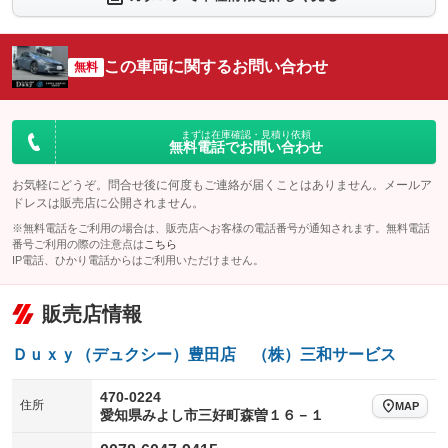
シートエアコン
全周囲カメラ
：装備あり
：装備あり
サイドカメラ
ルーフレール
この車両に関するお問い合わせ
：装備あり
無料
：装備なし
エアサスペンション
ヘッドライトウォッシャー
：装備なし
：装備なし
装備略号／用語解説
まずは在庫確認・見積り依頼
無料電話でお問い合わせ
お気軽にどうぞ。問合せ後に何度もご連絡が届くことはありません。メールア
ドレスは販売店に公開されません。
※無料電話をご利用の場合は、販売店へお客様の電話番号が通知されます。無料電話
番号ご利用の際の注意点は
こちら
IP電話、ひかり電話からはご利用いただけません。
販売店情報
Ｄｕｘｙ（デュクシー）豊田店 （株）三和サービス
470-0224
住所
MAP
愛知県みよし市三好町森曽１６－１