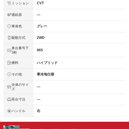
ミッション
CVT
過給器
―
車体色
グレー
駆動方式
2WD
車台番号下
965
3桁
燃料
ハイブリッド
その他
寒冷地仕様
全体のサイ
―
ズ
荷台寸法
―
ハンドル
右