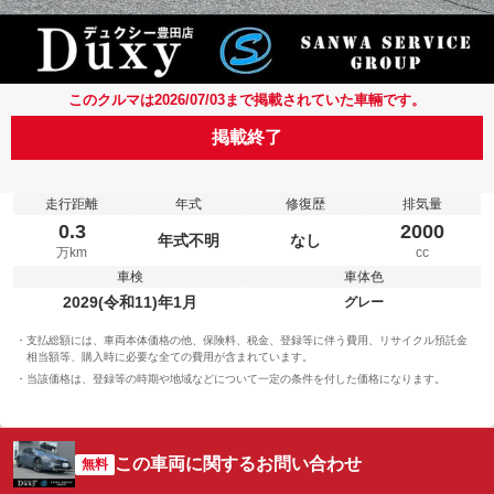
このクルマは2026/07/03まで掲載されていた車輛です。
掲載終了
走行距離
年式
修復歴
排気量
0.3
2000
年式不明
なし
万km
cc
車検
車体色
2029(令和11)年1月
グレー
支払総額には、車両本体価格の他、保険料、税金、登録等に伴う費用、リサイクル預託金
相当額等、購入時に必要な全ての費用が含まれています。
当該価格は、登録等の時期や地域などについて一定の条件を付した価格になります。
この車両に関するお問い合わせ
無料