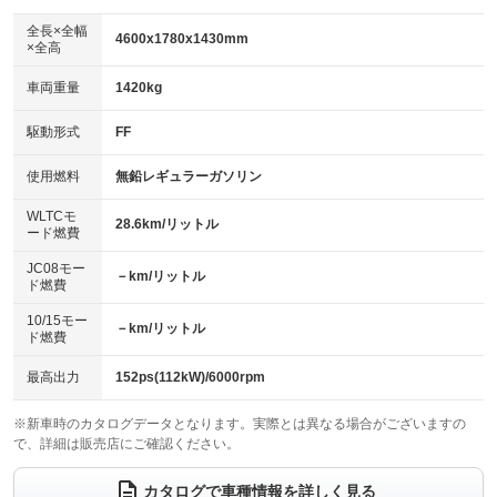
ダウンヒルアシストコントロール
アルミホイール：19インチ
：装備なし
：装備あり
全長×全幅
4600x1780x1430mm
×全高
パワーウィンドウ
盗難防止システム
革シート
ハーフレザーシート
：装備あり
：装備あり
：装備なし
：装備なし
車両重量
1420kg
アイドリングストップ
ドライブレコーダー
キーレス
LEDヘッドランプ
：装備なし
：装備あり
：装備あり
：装備あり
USB入力端子
Bluetooth接続
駆動形式
FF
HID(キセノンライト)
ポータブルナビ
：装備あり
：装備あり
：装備なし
：装備なし
100V電源
クリーンディーゼル
バックカメラ
ETC2.0
使用燃料
無鉛レギュラーガソリン
：装備あり
：装備なし
：装備あり
：装備あり
センターデフロック
エアロ
スマートキー
：装備なし
WLTCモ
：装備なし
：装備あり
28.6km/リットル
ード燃費
レンタカーアップ
展示・試乗車
ローダウン
ランフラットタイヤ
：装備なし
：装備なし
：装備なし
：装備なし
JC08モー
－km/リットル
ド燃費
電動格納ミラー
パワーシート
3列シート
：装備あり
：装備なし
：装備なし
10/15モー
装備略号／用語解説
－km/リットル
ベンチシート
フルフラットシート
ド燃費
：装備なし
：装備なし
チップアップシート
オットマン
：装備なし
：装備なし
最高出力
152ps(112kW)/6000rpm
電動格納サードシート
シートヒーター
：装備なし
：装備あり
※新車時のカタログデータとなります。実際とは異なる場合がございますの
で、詳細は販売店にご確認ください。
ウォークスルー
後席モニター
：装備なし
：装備なし
電動リアゲート
フロントカメラ
カタログで車種情報を詳しく見る
：装備あり
：装備あり