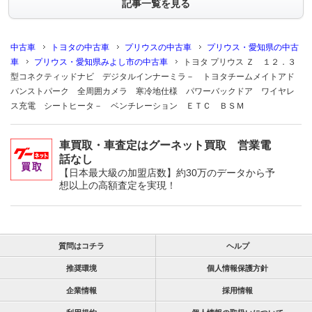
記事一覧を見る
中古車
トヨタの中古車
プリウスの中古車
プリウス・愛知県の中古
車
プリウス・愛知県みよし市の中古車
トヨタ プリウス Ｚ １２．３
型コネクティッドナビ デジタルインナーミラ－ トヨタチームメイトアド
バンストパーク 全周囲カメラ 寒冷地仕様 パワーバックドア ワイヤレ
ス充電 シートヒータ－ ベンチレーション ＥＴＣ ＢＳＭ
車買取・車査定はグーネット買取 営業電
話なし
【日本最大級の加盟店数】約30万のデータから予
想以上の高額査定を実現！
質問はコチラ
ヘルプ
推奨環境
個人情報保護方針
企業情報
採用情報