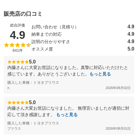
販売店の口コミ
総合評価
4.9
お問い合わせ（見積り）
（5点満点中）
4.9
4.9
納車までの対応
4.9
説明の分かりやすさ
5.0
オススメ度
641件
5.0
内藤さんに大変お世話になりました。真摯に対応いただけたと
感じています。ありがとうございました。
もっと見る
購入した車種：トヨタプリウス
n
2026年08月02日
5.0
内藤さん大変お世話になりました。 無理言いましたが適切に対
応して頂き感謝します。
もっと見る
購入した車種：トヨタプリウス
プリウス
2026年08月01日