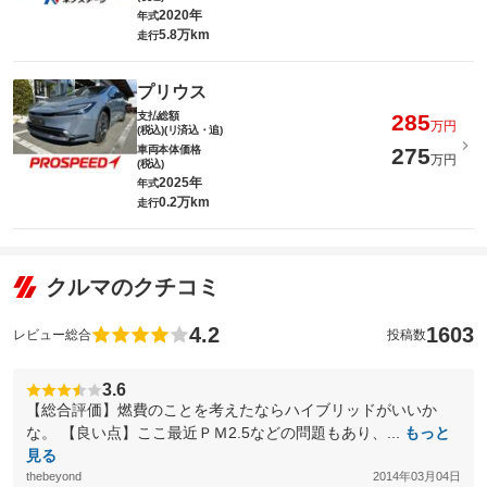
2020年
年式
5.8万km
走行
プリウス
支払総額
285
万円
(税込)(リ済込・追)
車両本体価格
275
万円
(税込)
2025年
年式
0.2万km
走行
クルマのクチコミ
4.2
1603
レビュー総合
投稿数
3.6
【総合評価】燃費のことを考えたならハイブリッドがいいか
な。 【良い点】ここ最近ＰＭ2.5などの問題もあり、...
もっと
見る
thebeyond
2014年03月04日