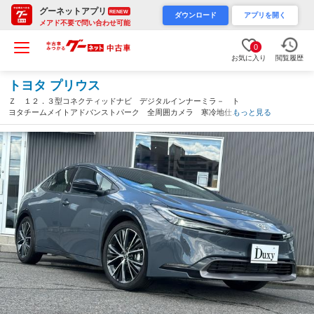
グーネットアプリ
RENEW
ダウンロード
アプリを開く
メアド不要で問い合わせ可能
0
お気に入り
閲覧履歴
トヨタ プリウス
Ｚ １２．３型コネクティッドナビ デジタルインナーミラ－ ト
ヨタチームメイトアドバンストパーク 全周囲カメラ 寒冷地仕
もっと見る
様 パワーバックドア ワイヤレス充電 シートヒータ－ ベンチ
レーション ＥＴＣ ＢＳＭ（愛知県）