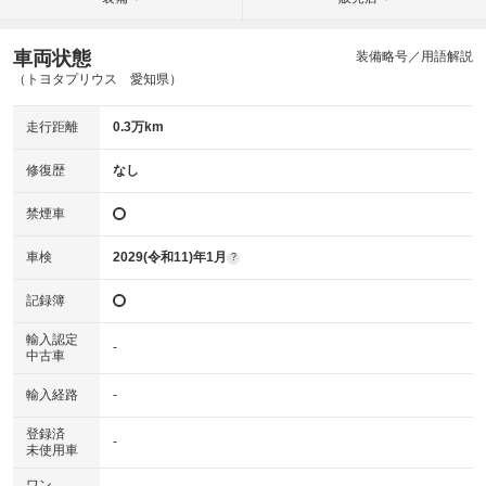
車両状態
装備略号／用語解説
（トヨタプリウス 愛知県）
走行距離
0.3万km
修復歴
なし
禁煙車
車検
2029(令和11)年1月
?
記録簿
輸入認定
-
中古車
輸入経路
-
登録済
-
未使用車
ワン