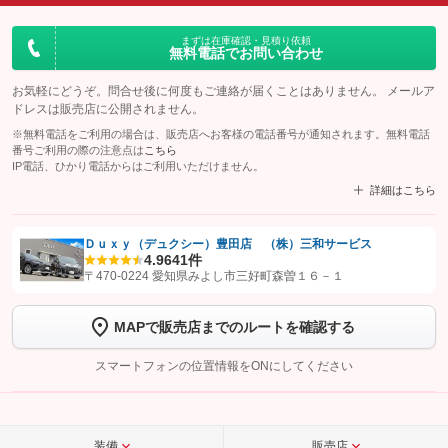
まずは在庫確認・見積り依頼
無料電話でお問い合わせ
お気軽にどうぞ。問合せ後に何度もご連絡が届くことはありません。 メールア
ドレスは販売店に公開されません。
※無料電話をご利用の場合は、販売店へお客様の電話番号が通知されます。無料電話
番号ご利用の際の注意点は
こちら
IP電話、ひかり電話からはご利用いただけません。
詳細はこちら
Ｄｕｘｙ（デュクシー）豊田店 （株）三和サービス
4.9
641件
【STEP1】
認証画面でグーネットを友だち追加してから「許可する」ボタンを押
〒470-0224 愛知県みよし市三好町森曽１６－１
します
MAPで販売店までのルートを確認する
【STEP2】
トーク画面で
ボタンをタップして問い合わせを
完了してください。
スマートフォンの位置情報をONにしてください
こちら
装備
販売店