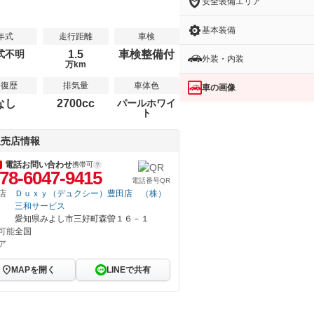
安全装備エリア
基本装備
年式
走行距離
車検
式不明
1.5
車検整備付
外装・内装
万km
修復歴
排気量
車体色
車の画像
なし
2700cc
パールホワイ
ト
販売店情報
電話お問い合わせ
携帯可
78-6047-9415
電話番号QR
店
Ｄｕｘｙ（デュクシー）豊田店 （株）
三和サービス
愛知県みよし市三好町森曽１６－１
可能
全国
ア
MAPを開く
LINEで共有