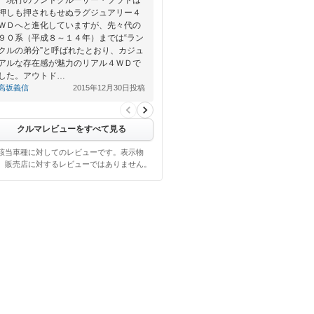
押しも押されもせぬラグジュアリー４
ＷＤへと進化していますが、先々代の
９０系（平成８～１４年）までは“ラン
クルの弟分”と呼ばれたとおり、カジュ
アルな存在感が魅力のリアル４ＷＤで
した。アウトド…
高坂義信
2015年12月30日投稿
クルマレビューをすべて見る
該当車種に対してのレビューです。表示物
、販売店に対するレビューではありません。