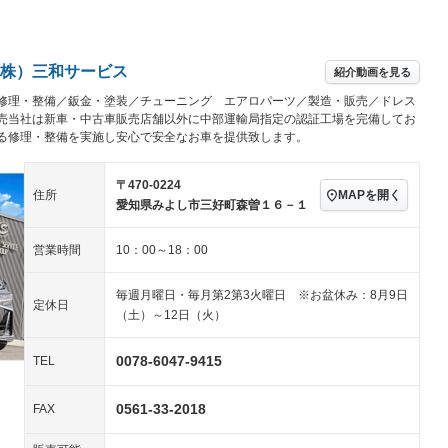
パワーステアリング
パワーウィンドウ
アルミホイール：18イ
続可
－ビジュアル
－
ンチ
ングストップ
ドライブレコーダー
USB入力端子
ハーフレザーシート
キーレス
－
株）三和サービス
紹介動画を見る
クリーンディーゼル
センターデフロック
－
修理・整備／鈑金・塗装／チューニング エアロパーツ／製造・販売／ドレス
セノンライト)
ポータブルナビ
バックカメラ
－
乗車
電動格納ミラー
売当社は新車・中古車販売店舗以外に中部運輸局指定の認証工場を完備してお
る修理・整備を実施し安心で安全なお車を提供致します。
スマートキー
ローダウン
－
装備略号／用語解説
ート
3列シート
ベンチシート
－
〒470-0224
MAPを開く
住所
愛知県みよし市三好町森曽１６－１
ップシート
オットマン
電動格納サードシート
－
営業時間
10：00～18：00
スルー
後席モニター
電動リアゲート
－
－
アコン
全周囲カメラ
サイドカメラ
毎週月曜日・毎月第2第3火曜日 ※お盆休み：8月9日
定休日
（土）～12日（火）
ペンション
0078-6047-9415
TEL
装備略号／用語解説
0561-33-2018
FAX