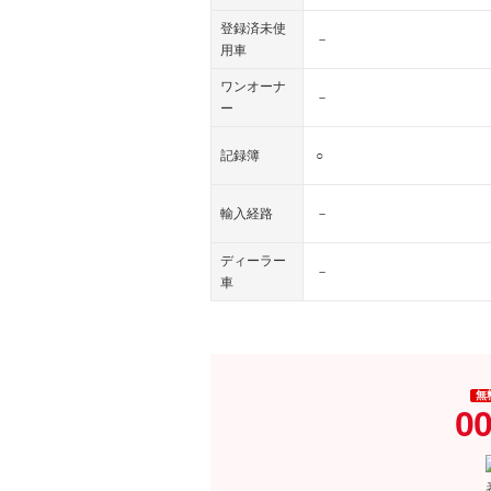
登録済未使
－
用車
ワンオーナ
－
ー
記録簿
○
輸入経路
－
ディーラー
－
車
無
00