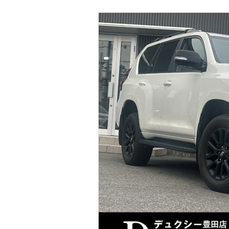
マガジン
車カタログ
自動車ローン
保険
レビュー
価格相場
教習所
用語集