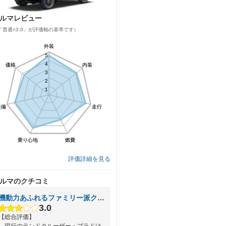
ルマレビュー
「普通=3.0」が評価軸の基準です）
外装
外装
5
5
4
4
価格
価格
内装
内装
3
3
2
2
1
1
装備
装備
走行
走行
乗り心地
乗り心地
燃費
燃費
評価詳細を見る
ルマのクチコミ
機動力あふれるファミリー派クロカン
3.0
【総合評価】
現行のランドクルーザー・プラドは