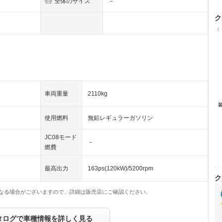
全体のサイズ
－
ク
（
車両重量
2110kg
使用燃料
無鉛レギュラーガソリン
JC08モード
－
燃費
最高出力
163ps(120kW)/5200rpm
ク
なる場合がございますので、詳細は販売店にご確認ください。
タログで車種情報を詳しく見る