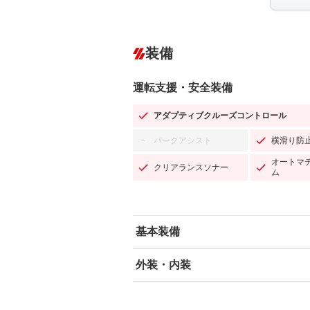
装備
運転支援・安全装備
アダプティブクルーズコントロール
パークアシスト
横滑り防
－
オートマ
クリアランスソナー
ム
基本装備
外装・内装
エアバッグ：運転席/助手席/サイド
ABS
エアコン
カーナビ：メモリーナビ他