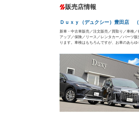
ダウンヒルアシストコントロール
－
販売店情報
オーディオ：ミュージックプレイヤー接
盗難防止システム
アイドリ
ヘッドライトウォッシャ
革シート
Ｄｕｘｙ（デュクシー）豊田店 （
ー
Bluetooth接続
100V電源
新車・中古車販売／注文販売／買取り／車検／
LEDヘッドランプ
HID(キ
－
レンタカーアップ
展示・試
アップ／保険／リース／レンタカー／パーツ販
－
－
ります。車検はもちろんですが、お車のあらゆ
ETC2.0
エアロ
－
ランフラットタイヤ
パワーシ
－
フルフラットシート
チップア
－
－
シートヒーター
ウォーク
－
フロントカメラ
シートエ
ルーフレール
エアサス
－