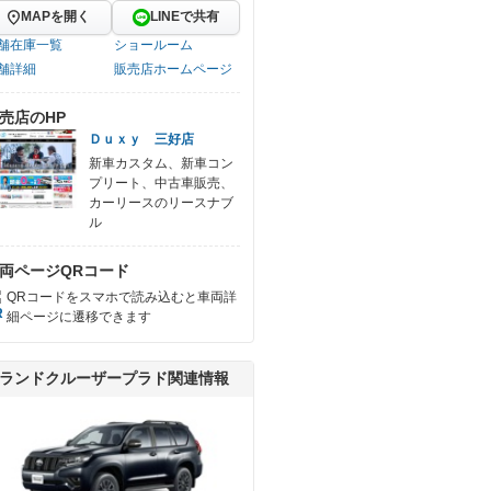
MAPを開く
LINEで共有
舗在庫一覧
ショールーム
舗詳細
販売店ホームページ
売店のHP
Ｄｕｘｙ 三好店
新車カスタム、新車コン
プリート、中古車販売、
カーリースのリースナブ
ル
両ページQRコード
QRコードをスマホで読み込むと車両詳
細ページに遷移できます
ランドクルーザープラド関連情報