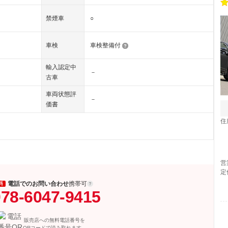
禁煙車
○
車検
車検整備付
輸入認定中
－
古車
車両状態評
－
価書
住
営
定
電話でのお問い合わせ
携帯可
料
78-6047-9415
販売店への無料電話番号を
QRコードで読み取れます。