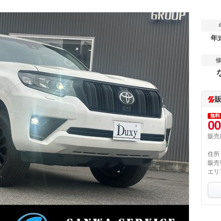
年
無料
00
販売
住所
販売
エリ