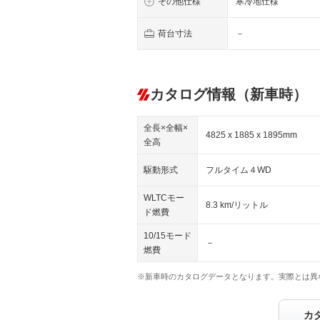
その他仕様
寒冷地仕様
荷台寸法
－
カタログ情報（新車時）
全長×全幅×
4825 x 1885 x 1895mm
全高
駆動形式
フルタイム４WD
WLTCモー
8.3 km/リットル
ド燃費
10/15モード
－
燃費
※新車時のカタログデータとなります。実際とは異
カ