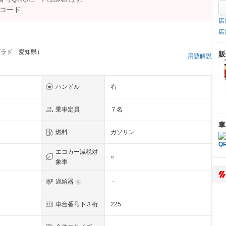
店
店
プラド 愛知県）
販
用語解説
ハンドル
右
乗車定員
７名
車
燃料
ガソリン
エコカー減税対
○
象車
過給器
－
車台番号下３桁
225