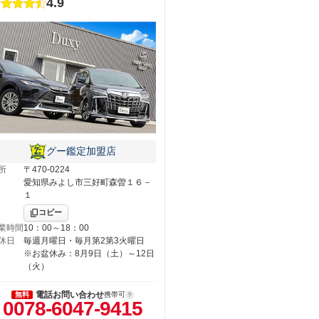
4.9
グー鑑定加盟店
所
〒470-0224
愛知県みよし市三好町森曽１６－
１
コピー
業時間
10：00～18：00
休日
毎週月曜日・毎月第2第3火曜日
※お盆休み：8月9日（土）～12日
（火）
電話お問い合わせ
無料
携帯可
0078-6047-9415