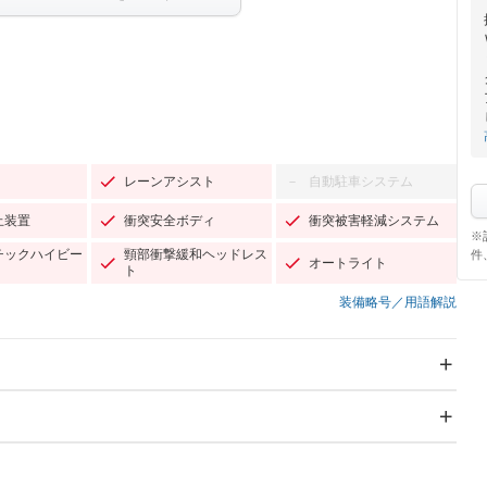
レーンアシスト
自動駐車システム
－
止装置
衝突安全ボディ
衝突被害軽減システム
※
チックハイビー
頸部衝撃緩和ヘッドレス
件
オートライト
ト
装備略号／用語解説
スライドドア
サンルーフ
－
Wエアコン
リフトアップ
－
－
TV：フルセグ