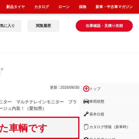
新品タイヤ
カタログ
ローン
保険
新車・中古車マガジン
気に入り
閲覧履歴
在庫確認・見積り依頼
 マ
！
更新 : 2026/06/30
トップ
車両状態
ニター マルチテレインモニター ブラ
ージュ内装！（愛知県）
基本仕様
いた車輌です
カタログ情報（新車時）