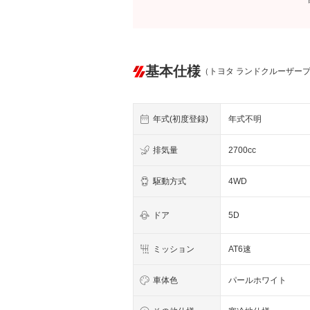
基本仕様
（トヨタ ランドクルーザー
年式(初度登録)
年式不明
排気量
2700cc
駆動方式
4WD
ドア
5D
ミッション
AT6速
車体色
パールホワイト