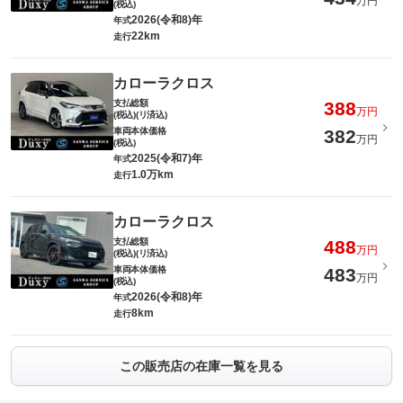
万円
(税込)
2026(令和8)年
年式
22km
走行
カローラクロス
支払総額
388
万円
(税込)(リ済込)
車両本体価格
382
万円
(税込)
2025(令和7)年
年式
1.0万km
走行
カローラクロス
支払総額
488
万円
(税込)(リ済込)
車両本体価格
483
万円
(税込)
2026(令和8)年
年式
8km
走行
この販売店の在庫一覧を見る