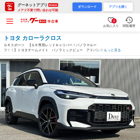
グーネットアプリ
RENEW
ダウンロード
アプリを開く
メアド不要で問い合わせ可能
0
お気に入り
閲覧履歴
トヨタ カローラクロス
ＧＲスポーツ 【ＧＲ専用レッドキャリパー！パノラマルー
フ！！】トヨタチームメイト パノラミックビュー アドバンスト
もっと見る
パーク ブラインドスポット ハンズフリーパワーバックドア ス
テアリングヒーター ＡＣ１００Ｖ ＡＨＳ（愛知県）