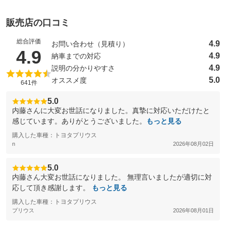
販売店の口コミ
総合評価
4.9
お問い合わせ（見積り）
（5点満点中）
4.9
4.9
納車までの対応
4.9
説明の分かりやすさ
5.0
オススメ度
641件
5.0
内藤さんに大変お世話になりました。真摯に対応いただけたと
感じています。ありがとうございました。
もっと見る
購入した車種：トヨタプリウス
n
2026年08月02日
5.0
内藤さん大変お世話になりました。 無理言いましたが適切に対
応して頂き感謝します。
もっと見る
購入した車種：トヨタプリウス
プリウス
2026年08月01日