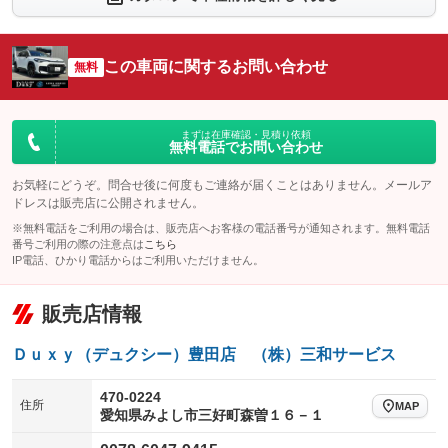
シートエアコン
全周囲カメラ
：装備なし
：装備あり
サイドカメラ
ルーフレール
この車両に関するお問い合わせ
：装備あり
無料
：装備あり
エアサスペンション
ヘッドライトウォッシャー
：装備なし
：装備なし
装備略号／用語解説
まずは在庫確認・見積り依頼
無料電話でお問い合わせ
お気軽にどうぞ。問合せ後に何度もご連絡が届くことはありません。メールア
ドレスは販売店に公開されません。
※無料電話をご利用の場合は、販売店へお客様の電話番号が通知されます。無料電話
番号ご利用の際の注意点は
こちら
IP電話、ひかり電話からはご利用いただけません。
販売店情報
Ｄｕｘｙ（デュクシー）豊田店 （株）三和サービス
470-0224
住所
MAP
愛知県みよし市三好町森曽１６－１