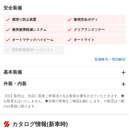
安全装備
横滑り防止装置
衝突安全ボディ
：装備あり
：装備あり
衝突被害軽減システム
クリアランスソナー
：装備あり
：装備あり
オートマチックハイビーム
オートライト
：装備あり
：装備あり
頸部衝撃緩和ヘッドレスト
：装備なし
装備略号／用語解説
基本装備
エアバッグ：運転席/助手席/サイド
外装・内装
：装備あり
スライドドア
カーナビ：メモリーナビ他
：装備なし
：装備あり
【注】販売は、当店に直接ご来場頂けるお客様を優先させていただきます。◆
お取置きはいたしません。◆在庫の有無をご確認お願いします。※販売は一般
サンルーフ
ABS
TV：フルセグ
：装備あり
：装備あり
：装備あり
のお客様に限ります。
エアコン
Wエアコン
オーディオ：ミュージックプレイヤー接続可
：装備あり
：装備なし
：装備あり
リフトアップ
パワーステアリング
カタログ情報(新車時)
ビジュアル
：装備なし
：装備あり
：装備なし