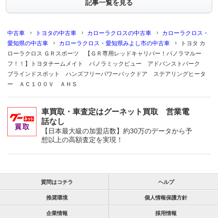
記事一覧を見る
中古車
トヨタの中古車
カローラクロスの中古車
カローラクロス・
愛知県の中古車
カローラクロス・愛知県みよし市の中古車
トヨタ カ
ローラクロス ＧＲスポーツ 【ＧＲ専用レッドキャリパー！パノラマルー
フ！！】トヨタチームメイト パノラミックビュー アドバンストパーク
ブラインドスポット ハンズフリーパワーバックドア ステアリングヒータ
ー ＡＣ１００Ｖ ＡＨＳ
車買取・車査定はグーネット買取 営業電
話なし
【日本最大級の加盟店数】約30万のデータから予
想以上の高額査定を実現！
質問はコチラ
ヘルプ
推奨環境
個人情報保護方針
企業情報
採用情報