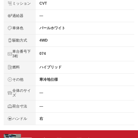
ミッション
CVT
過給器
―
車体色
パールホワイト
駆動方式
4WD
車台番号下
074
3桁
燃料
ハイブリッド
その他
寒冷地仕様
全体のサイ
―
ズ
荷台寸法
―
ハンドル
右