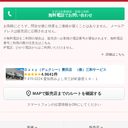
まずは在庫確認・見積り依頼
無料電話でお問い合わせ
お気軽にどうぞ。問合せ後に何度もご連絡が届くことはありません。 メールア
ドレスは販売店に公開されません。
※無料電話をご利用の場合は、販売店へお客様の電話番号が通知されます。無料電話
番号ご利用の際の注意点は
こちら
IP電話、ひかり電話からはご利用いただけません。
詳細はこちら
Ｄｕｘｙ（デュクシー）豊田店 （株）三和サービス
4.9
641件
【STEP1】
認証画面でグーネットを友だち追加してから「許可する」ボタンを押
〒470-0224 愛知県みよし市三好町森曽１６－１
します
MAPで販売店までのルートを確認する
【STEP2】
トーク画面で
ボタンをタップして問い合わせを
完了してください。
スマートフォンの位置情報をONにしてください
こちら
装備
販売店