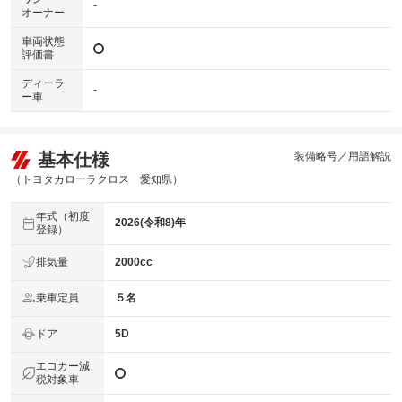
-
オーナー
車両状態
評価書
ディーラ
-
ー車
基本仕様
装備略号／用語解説
（トヨタカローラクロス 愛知県）
年式（初度
2026(令和8)年
登録）
排気量
2000cc
乗車定員
５名
ドア
5D
エコカー減
税対象車