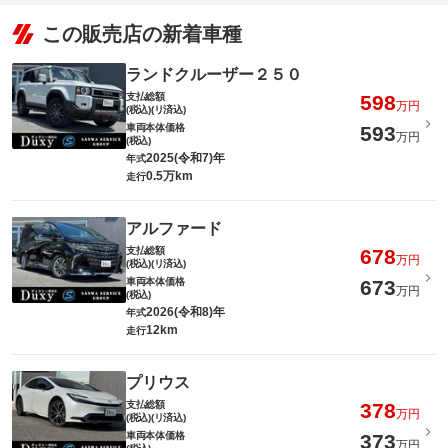
この販売店の新着車種
ランドクルーザー２５０
支払総額
598
万円
(税込)(リ済込)
車両本体価格
593
万円
(税込)
2025(令和7)年
年式
0.5万km
走行
アルファード
支払総額
678
万円
(税込)(リ済込)
車両本体価格
673
万円
(税込)
2026(令和8)年
年式
12km
走行
プリウス
支払総額
378
万円
(税込)(リ済込)
車両本体価格
373
万円