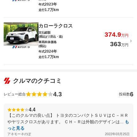
2023年
年式
1.7万km
走行
カローラクロス
支払総額
374.9
万円
(税込)(リ済込・追)
車両本体価格
363
万円
(税込)
2024年
年式
1.7万km
走行
クルマのクチコミ
4.3
6
レビュー総合
投稿数
4.4
【このクルマの良い点】 トヨタのコンパクトＳＵＶはＣ－ＨＲ
やヤリスクロスがあります。 ＣＨ－Ｒは外観のデザインは...
も
っと見る
アネモーネのぼ
2022年03月25日