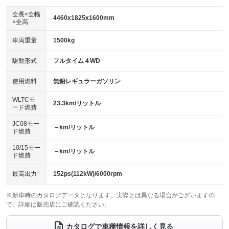
ダウンヒルアシストコントロール
アルミホイール：19インチ
：装備なし
：装備あり
全長×全幅
4460x1825x1600mm
×全高
パワーウィンドウ
盗難防止システム
革シート
ハーフレザーシート
：装備あり
：装備あり
：装備なし
：装備あり
車両重量
1500kg
アイドリングストップ
ドライブレコーダー
キーレス
LEDヘッドランプ
：装備あり
：装備あり
：装備あり
：装備あり
USB入力端子
Bluetooth接続
駆動形式
フルタイム４WD
HID(キセノンライト)
ポータブルナビ
：装備あり
：装備あり
：装備なし
：装備なし
100V電源
クリーンディーゼル
バックカメラ
ETC2.0
使用燃料
無鉛レギュラーガソリン
：装備あり
：装備なし
：装備あり
：装備あり
センターデフロック
エアロ
スマートキー
：装備なし
WLTCモ
：装備なし
：装備あり
23.3km/リットル
ード燃費
レンタカーアップ
展示・試乗車
ローダウン
ランフラットタイヤ
：装備なし
：装備なし
：装備なし
：装備なし
JC08モー
－km/リットル
ド燃費
電動格納ミラー
パワーシート
3列シート
：装備あり
：装備なし
：装備なし
10/15モー
装備略号／用語解説
－km/リットル
ベンチシート
フルフラットシート
ド燃費
：装備なし
：装備なし
チップアップシート
オットマン
：装備なし
：装備なし
最高出力
152ps(112kW)/6000rpm
電動格納サードシート
シートヒーター
：装備なし
：装備あり
※新車時のカタログデータとなります。実際とは異なる場合がございますの
で、詳細は販売店にご確認ください。
ウォークスルー
後席モニター
：装備なし
：装備なし
電動リアゲート
フロントカメラ
カタログで車種情報を詳しく見る
：装備あり
：装備あり