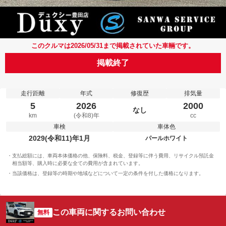
このクルマは2026/05/31まで掲載されていた車輛です。
掲載終了
走行距離
年式
修復歴
排気量
5
2026
2000
なし
km
(令和8)年
cc
車検
車体色
2029(令和11)年1月
パールホワイト
支払総額には、車両本体価格の他、保険料、税金、登録等に伴う費用、リサイクル預託金
相当額等、購入時に必要な全ての費用が含まれています。
当該価格は、登録等の時期や地域などについて一定の条件を付した価格になります。
この車両に関するお問い合わせ
無料