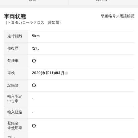
車両状態
装備略号／用語解説
（トヨタカローラクロス 愛知県）
走行距離
5km
修復歴
なし
禁煙車
車検
2029(令和11)年1月
?
記録簿
輸入認定
-
中古車
輸入経路
-
登録済
未使用車
ワン