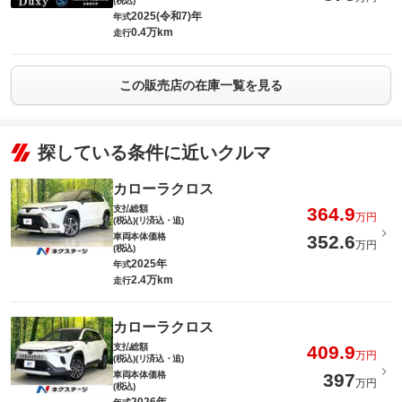
(税込)
2025(令和7)年
年式
0.4万km
走行
この販売店の在庫一覧を見る
探している条件に近いクルマ
カローラクロス
支払総額
364.9
万円
(税込)(リ済込・追)
車両本体価格
352.6
万円
(税込)
2025年
年式
2.4万km
走行
カローラクロス
支払総額
409.9
万円
(税込)(リ済込・追)
車両本体価格
397
万円
(税込)