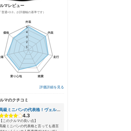
ルマレビュー
「普通=3.0」が評価軸の基準です）
外装
外装
5
5
4
4
価格
価格
内装
内装
3
3
2
2
1
1
装備
装備
走行
走行
乗り心地
乗り心地
燃費
燃費
評価詳細を見る
ルマのクチコミ
高級ミニバンの代表格！ヴェルファイア
4.3
【このクルマの良い点】
高級ミニバンの代表格と言っても過言