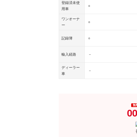
登録済未使
○
用車
ワンオーナ
○
ー
記録簿
○
輸入経路
－
ディーラー
－
車
無
00