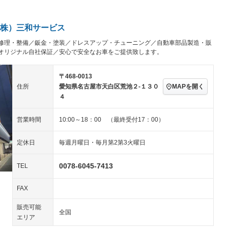
アルミホイール：19イ
続可
－ビジュアル
－
ンチ
ングストップ
ドライブレコーダー
USB入力端子
ハーフレザーシート
キーレス
－
株）三和サービス
クリーンディーゼル
センターデフロック
－
－
修理・整備／鈑金・塗装／ドレスアップ・チューニング／自動車部品製造・販
セノンライト)
ポータブルナビ
バックカメラ
－
乗車
電動格納ミラー
オリジナル自社保証／安心で安全なお車をご提供致します。
スマートキー
ローダウン
－
〒468-0013
装備略号／用語解説
ート
3列シート
ベンチシート
－
MAPを開く
住所
愛知県名古屋市天白区荒池２‐１３０
４
ップシート
オットマン
電動格納サードシート
－
スルー
後席モニター
電動リアゲート
－
営業時間
10:00～18：00 （最終受付17：00）
アコン
全周囲カメラ
サイドカメラ
定休日
毎週月曜日・毎月第2第3火曜日
ペンション
0078-6045-7413
TEL
装備略号／用語解説
FAX
販売可能
全国
エリア