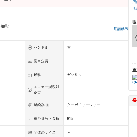
店
店
販
愛知県）
用語解説
ハンドル
右
乗車定員
－
車
燃料
ガソリン
エコカー減税対
－
象車
過給器
ターボチャージャー
車台番号下３桁
915
全体のサイズ
－