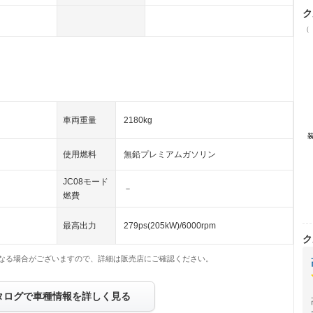
ク
（
車両重量
2180kg
使用燃料
無鉛プレミアムガソリン
JC08モード
－
燃費
最高出力
279ps(205kW)/6000rpm
ク
なる場合がございますので、詳細は販売店にご確認ください。
タログで車種情報を詳しく見る