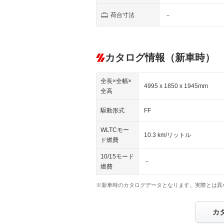
荷台寸法
－
カタログ情報（新車時）
全長×全幅×
4995 x 1850 x 1945mm
全高
駆動形式
FF
WLTCモー
10.3 km/リットル
ド燃費
10/15モード
－
燃費
※新車時のカタログデータとなります。実際とは異
カ