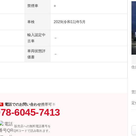
禁煙車
○
車検
2029(令和11)年5月
輸入認定中
－
古車
車両状態評
－
価書
住
営
定
電話でのお問い合わせ
携帯可
料
78-6045-7413
販売店への無料電話番号を
QRコードで読み取れます。