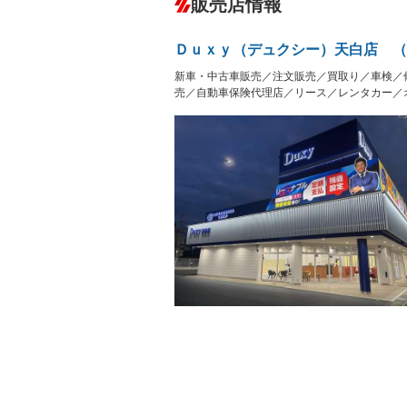
販売店情報
オーディオ：ミュージックプレイヤー接
盗難防止システム
アイドリ
ヘッドライトウォッシャ
革シート
－
Ｄｕｘｙ（デュクシー）天白店 （
ー
Bluetooth接続
100V電源
新車・中古車販売／注文販売／買取り／車検／
LEDヘッドランプ
HID(キ
－
レンタカーアップ
展示・試
売／自動車保険代理店／リース／レンタカー／
－
－
ETC2.0
エアロ
－
ランフラットタイヤ
パワーシ
－
フルフラットシート
チップア
－
－
シートヒーター
ウォーク
フロントカメラ
シートエ
ルーフレール
エアサス
－
－