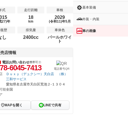
基本装備
年式
走行距離
車検
015
18
2029
外装・内装
成27)年
km
(令和11)年5月
修復歴
排気量
車体色
車の画像
なし
2400cc
パールホワイ
ト
販売店情報
電話お問い合わせ
携帯可
78-6045-7413
電話番号QR
店
Ｄｕｘｙ（デュクシー）天白店 （株）
三和サービス
愛知県名古屋市天白区荒池２‐１３０４
可能
全国
ア
MAPを開く
LINEで共有