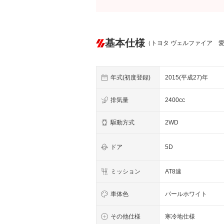
基本仕様
（トヨタ ヴェルファイア 
年式(初度登録)
2015(平成27)年
排気量
2400cc
駆動方式
2WD
ドア
5D
ミッション
AT8速
車体色
パールホワイト
その他仕様
寒冷地仕様