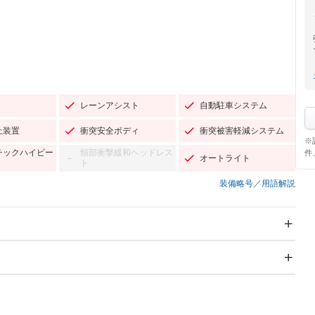
レーンアシスト
自動駐車システム
止装置
衝突安全ボディ
衝突被害軽減システム
※
チックハイビー
頸部衝撃緩和ヘッドレス
件
オートライト
－
ト
装備略号／用語解説
スライドドア：両面電動
サンルーフ
Wエアコン
リフトアップ
－
TV：フルセグ
パワーステアリング
パワーウィンドウ