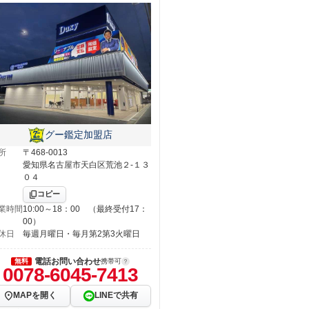
グー鑑定加盟店
所
〒468-0013
愛知県名古屋市天白区荒池２‐１３
０４
コピー
業時間
10:00～18：00 （最終受付17：
00）
休日
毎週月曜日・毎月第2第3火曜日
電話お問い合わせ
無料
携帯可
0078-6045-7413
MAPを開く
LINEで共有