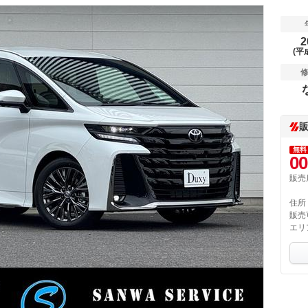
2
(平
無料
00
販売
住所
販売
エリ