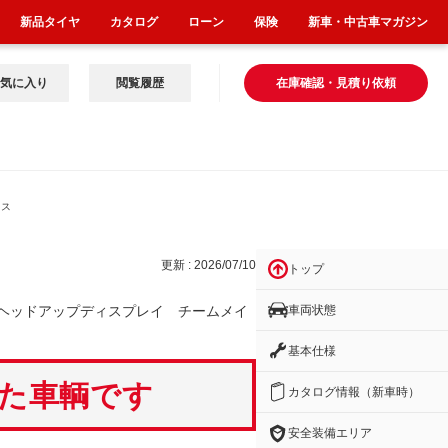
新品タイヤ
カタログ
ローン
保険
新車・中古車マガジン
気に入り
閲覧履歴
在庫確認・見積り依頼
ィス
更新 : 2026/07/10
トップ
車両状態
ヘッドアップディスプレイ チームメイ
基本仕様
いた車輌です
カタログ情報（新車時）
安全装備エリア