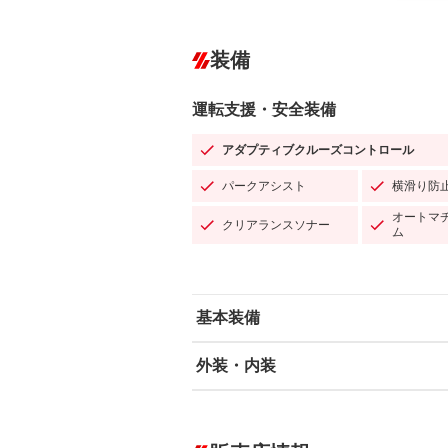
装備
運転支援・安全装備
アダプティブクルーズコントロール
パークアシスト
横滑り防
オートマ
クリアランスソナー
ム
基本装備
外装・内装
エアバッグ：運転席/助手席/サイド
ABS
エアコン
カーナビ：メモリーナビ他
ダウンヒルアシストコントロール
－