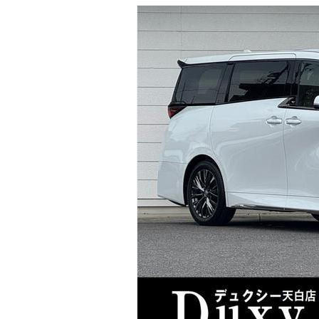
マガジン
車カタログ
自動車ローン
保険
レビュー
価格相場
教習所
用語集