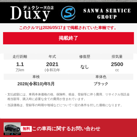
このクルマは2026/05/17まで掲載されていた車輛です。
掲載終了
走行距離
年式
修復歴
排気量
1.1
2021
2500
なし
万km
(令和3)年
cc
車検
車体色
2028(令和10)年5月
ブラック
支払総額には、車両本体価格の他、保険料、税金、登録等に伴う費用、リサイクル預託金
相当額等、購入時に必要な全ての費用が含まれています。
当該価格は、登録等の時期や地域などについて一定の条件を付した価格になります。
この車両に関するお問い合わせ
無料