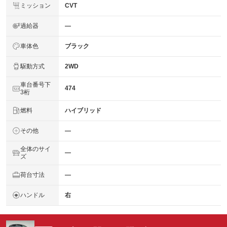
ミッション
CVT
過給器
―
車体色
ブラック
駆動方式
2WD
車台番号下
474
3桁
燃料
ハイブリッド
その他
―
全体のサイ
―
ズ
荷台寸法
―
ハンドル
右