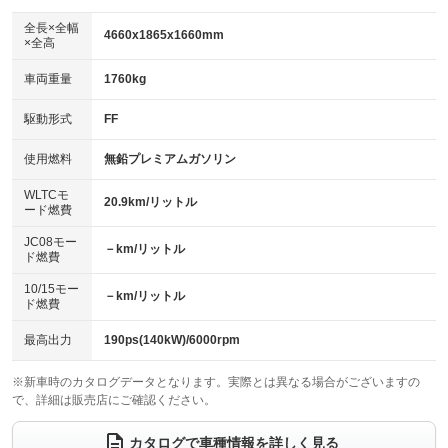
ダウンヒルアシストコントロール
アルミホイール：20インチ
：装備なし
：装備あり
全長×全幅
4660x1865x1660mm
×全高
パワーウィンドウ
盗難防止システム
革シート
ハーフレザーシート
：装備あり
：装備あり
：装備あり
：装備なし
車両重量
1760kg
アイドリングストップ
ドライブレコーダー
キーレス
LEDヘッドランプ
：装備あり
：装備あり
：装備あり
：装備あり
USB入力端子
Bluetooth接続
駆動形式
FF
HID(キセノンライト)
ポータブルナビ
：装備あり
：装備あり
：装備なし
：装備なし
100V電源
クリーンディーゼル
バックカメラ
ETC2.0
使用燃料
無鉛プレミアムガソリン
：装備あり
：装備なし
：装備あり
：装備あり
センターデフロック
エアロ
スマートキー
：装備なし
WLTCモ
：装備なし
：装備あり
20.9km/リットル
ード燃費
レンタカーアップ
展示・試乗車
ローダウン
ランフラットタイヤ
：装備なし
：装備なし
：装備なし
：装備あり
JC08モー
－km/リットル
ド燃費
電動格納ミラー
パワーシート
3列シート
：装備あり
：装備あり
：装備なし
10/15モー
装備略号／用語解説
－km/リットル
ベンチシート
フルフラットシート
ド燃費
：装備なし
：装備なし
チップアップシート
オットマン
：装備なし
：装備なし
最高出力
190ps(140kW)/6000rpm
電動格納サードシート
シートヒーター
：装備なし
：装備あり
※新車時のカタログデータとなります。実際とは異なる場合がございますの
で、詳細は販売店にご確認ください。
ウォークスルー
後席モニター
：装備なし
：装備なし
電動リアゲート
フロントカメラ
カタログで車種情報を詳しく見る
：装備あり
：装備あり