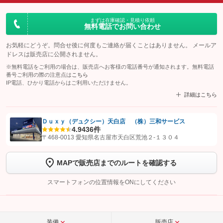
まずは在庫確認・見積り依頼
無料電話でお問い合わせ
お気軽にどうぞ。問合せ後に何度もご連絡が届くことはありません。 メールア
ドレスは販売店に公開されません。
※無料電話をご利用の場合は、販売店へお客様の電話番号が通知されます。無料電話
番号ご利用の際の注意点は
こちら
IP電話、ひかり電話からはご利用いただけません。
詳細はこちら
Ｄｕｘｙ（デュクシー）天白店 （株）三和サービス
4.9
436件
【STEP1】
認証画面でグーネットを友だち追加してから「許可する」ボタンを押
〒468-0013 愛知県名古屋市天白区荒池２‐１３０４
します
MAPで販売店までのルートを確認する
【STEP2】
トーク画面で
ボタンをタップして問い合わせを
完了してください。
スマートフォンの位置情報をONにしてください
こちら
装備
販売店