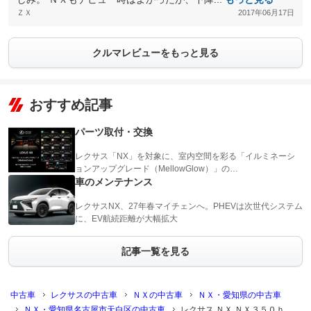
ＺＸ
2017年06月17日
クルマレビューをもっと見る
おすすめ記事
パーツ取付・交換
レクサス「NX」を対象に、室内空間を彩る「イルミネーシ
ョンアップグレード（MellowGlow）」の…
車のメンテナンス
レクサスNX、27年春マイチェンへ。PHEVは次世代システム
に、EV航続距離が大幅拡大
記事一覧を見る
中古車
レクサスの中古車
ＮＸの中古車
ＮＸ・愛知県の中古車
ＮＸ・愛知県名古屋市天白区の中古車
レクサス ＮＸ ＮＸ３５０ｈ