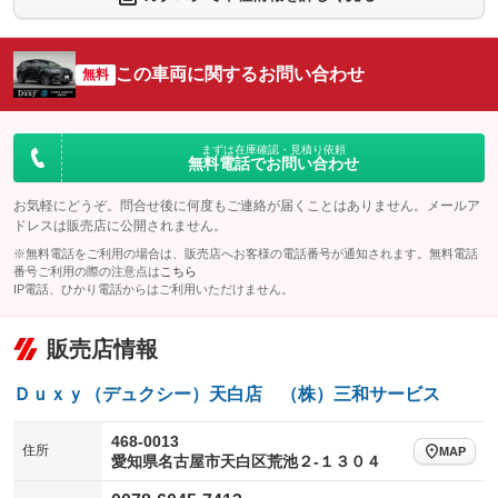
シートエアコン
全周囲カメラ
：装備あり
：装備あり
サイドカメラ
ルーフレール
この車両に関するお問い合わせ
：装備あり
無料
：装備あり
エアサスペンション
ヘッドライトウォッシャー
：装備なし
：装備あり
装備略号／用語解説
まずは在庫確認・見積り依頼
無料電話でお問い合わせ
お気軽にどうぞ。問合せ後に何度もご連絡が届くことはありません。メールア
ドレスは販売店に公開されません。
※無料電話をご利用の場合は、販売店へお客様の電話番号が通知されます。無料電話
番号ご利用の際の注意点は
こちら
IP電話、ひかり電話からはご利用いただけません。
販売店情報
Ｄｕｘｙ（デュクシー）天白店 （株）三和サービス
468-0013
住所
MAP
愛知県名古屋市天白区荒池２‐１３０４