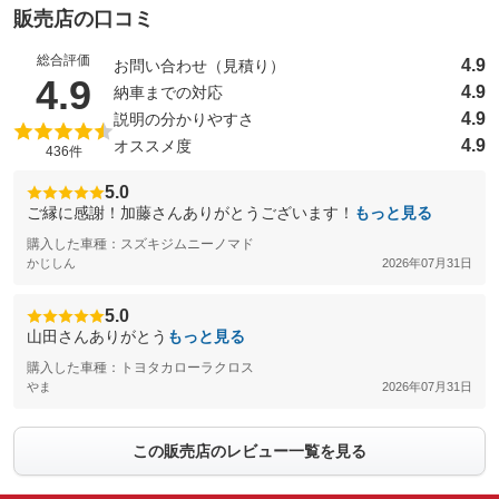
販売店の口コミ
総合評価
4.9
お問い合わせ（見積り）
（5点満点中）
4.9
4.9
納車までの対応
4.9
説明の分かりやすさ
4.9
オススメ度
436件
5.0
ご縁に感謝！加藤さんありがとうございます！
もっと見る
購入した車種：スズキジムニーノマド
かじしん
2026年07月31日
5.0
山田さんありがとう
もっと見る
購入した車種：トヨタカローラクロス
やま
2026年07月31日
この販売店のレビュー一覧を見る