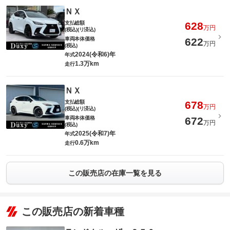
ＮＸ
支払総額
628
万円
(税込)(リ済込)
車両本体価格
622
万円
(税込)
2024(令和6)年
年式
1.3万km
走行
ＮＸ
支払総額
678
万円
(税込)(リ済込)
車両本体価格
672
万円
(税込)
2025(令和7)年
年式
0.6万km
走行
この販売店の在庫一覧を見る
この販売店の新着車種