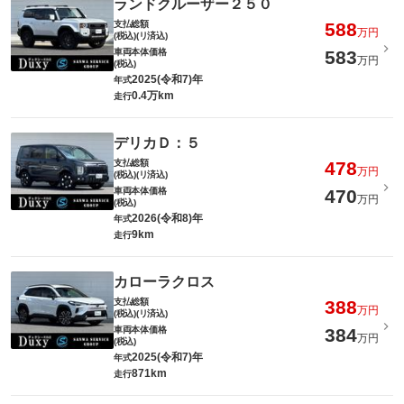
ランドクルーザー２５０
支払総額
588
万円
(税込)(リ済込)
車両本体価格
583
万円
(税込)
2025(令和7)年
年式
0.4万km
走行
デリカＤ：５
支払総額
478
万円
(税込)(リ済込)
車両本体価格
470
万円
(税込)
2026(令和8)年
年式
9km
走行
カローラクロス
支払総額
388
万円
(税込)(リ済込)
車両本体価格
384
万円
(税込)
2025(令和7)年
年式
871km
走行