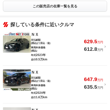
この販売店の在庫一覧を見る
探している条件に近いクルマ
ＮＸ
支払総額
629.5
万円
(税込)(リ済込・追)
車両本体価格
612.8
万円
(税込)
2023年
年式
0.5万km
走行
ＮＸ
支払総額
647.9
万円
(税込)(リ済込・追)
車両本体価格
635.5
万円
(税込)
2024年
年式
1.6万km
走行