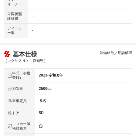
-
オーナー
車両状態
-
評価書
ディーラ
-
ー車
基本仕様
装備略号／用語解説
（レクサスＮＸ 愛知県）
年式（初度
2021(令和3)年
登録）
排気量
2500cc
乗車定員
５名
ドア
5D
エコカー減
税対象車