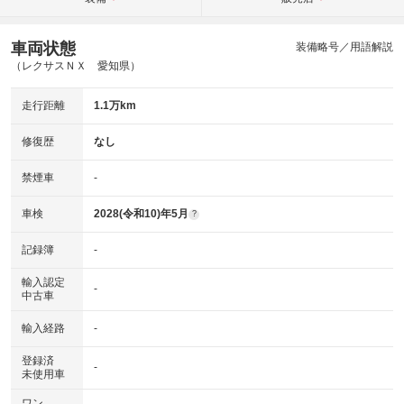
車両状態
装備略号／用語解説
（レクサスＮＸ 愛知県）
走行距離
1.1万km
修復歴
なし
禁煙車
-
車検
2028(令和10)年5月
?
記録簿
-
輸入認定
-
中古車
輸入経路
-
登録済
-
未使用車
ワン