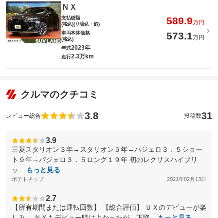
ＮＸ
支払総額
589.9
万円
(税込)(リ済込・追)
車両本体価格
573.1
万円
(税込)
2023年
年式
2.3万km
走行
クルマのクチコミ
3.8
31
レビュー総合
投稿数
3.9
三菱スタリオン３年→スタリオン５年→パジェロ３．５ショー
ト９年→パジェロ３．５ロング１９年 初のレクサスハイブリ
ッ...
もっと見る
ポテトチップ
2021年02月13日
2.7
【所有期間または運転回数】 【総合評価】 ＵＸのデビューが楽
しみ。 ＮＸもデビュー時はよかったが、下降...
もっと見る