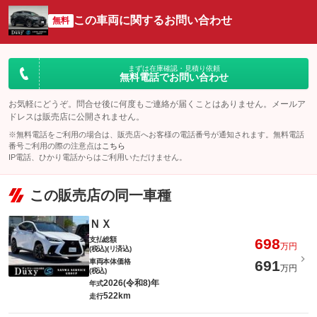
この車両に関するお問い合わせ
無料
まずは在庫確認・見積り依頼
無料電話でお問い合わせ
お気軽にどうぞ。問合せ後に何度もご連絡が届くことはありません。メールア
ドレスは販売店に公開されません。
※無料電話をご利用の場合は、販売店へお客様の電話番号が通知されます。無料電話
番号ご利用の際の注意点は
こちら
IP電話、ひかり電話からはご利用いただけません。
この販売店の同一車種
ＮＸ
支払総額
698
万円
(税込)(リ済込)
車両本体価格
691
万円
(税込)
2026(令和8)年
年式
522km
走行