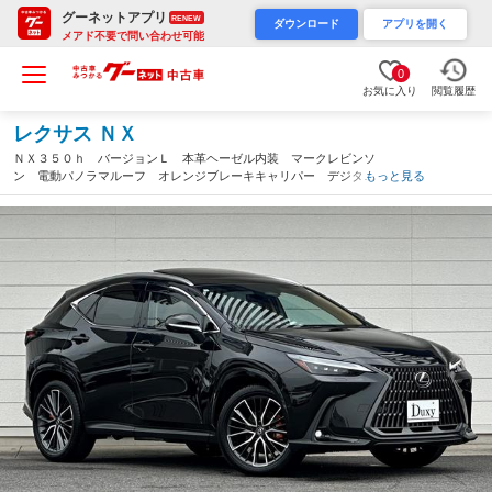
グーネットアプリ
RENEW
ダウンロード
アプリを開く
メアド不要で問い合わせ可能
0
お気に入り
閲覧履歴
レクサス ＮＸ
ＮＸ３５０ｈ バージョンＬ 本革ヘーゼル内装 マークレビンソ
ン 電動パノラマルーフ オレンジブレーキキャリパー デジタル
もっと見る
インナーミラー 後席電動リクライニング シートベンチレーショ
ン＆ヒーター レクサスチームメイト 純正２０ＡＷ（愛知県）