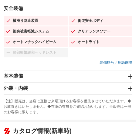
安全装備
横滑り防止装置
衝突安全ボディ
：装備あり
：装備あり
衝突被害軽減システム
クリアランスソナー
：装備あり
：装備あり
オートマチックハイビーム
オートライト
：装備あり
：装備あり
頸部衝撃緩和ヘッドレスト
：装備なし
装備略号／用語解説
基本装備
エアバッグ：運転席/助手席/サイド
外装・内装
：装備あり
スライドドア
カーナビ：メモリーナビ他
：装備なし
：装備あり
【注】販売は、当店に直接ご来場頂けるお客様を優先させていただきます。◆
お取置きはいたしません。◆在庫の有無をご確認お願いします。※販売は一般
サンルーフ
ABS
TV：フルセグ
：装備あり
：装備あり
：装備あり
のお客様に限ります。
エアコン
Wエアコン
オーディオ：ミュージックプレイヤー接続可
：装備あり
：装備なし
：装備あり
リフトアップ
パワーステアリング
カタログ情報(新車時)
ビジュアル
：装備なし
：装備あり
：装備なし