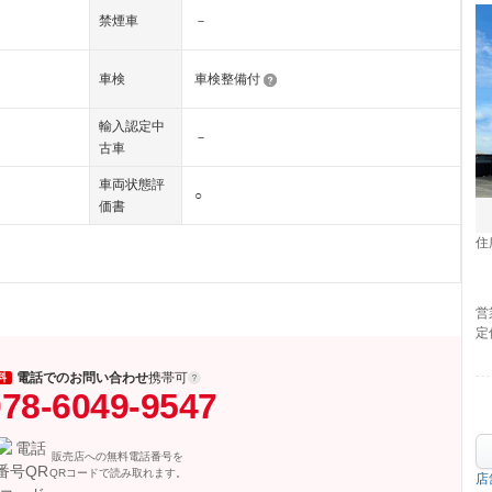
禁煙車
－
車検
車検整備付
輸入認定中
－
古車
車両状態評
○
価書
住
営
定
電話でのお問い合わせ
携帯可
料
78-6049-9547
販売店への無料電話番号を
QRコードで読み取れます。
店