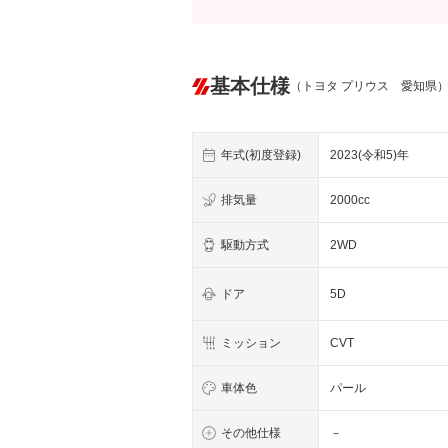
基本仕様
（トヨタ プリウス 愛知県
年式(初度登録)
2023(令和5)年
排気量
2000cc
駆動方式
2WD
ドア
5D
ミッション
CVT
車体色
パール
その他仕様
－