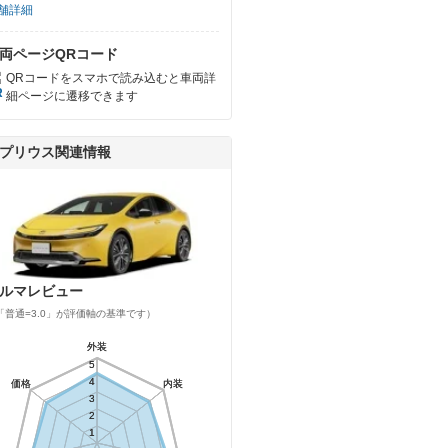
舗詳細
両ページQRコード
QRコードをスマホで読み込むと車両詳
細ページに遷移できます
プリウス関連情報
ルマレビュー
「普通=3.0」が評価軸の基準です）
外装
外装
5
5
4
4
価格
価格
内装
内装
3
3
2
2
1
1