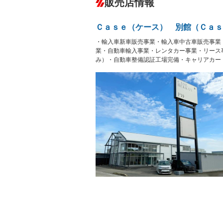
販売店情報
オーディオ：ミュージックプレイヤー接
ックサーバー
盗難防止システム
アイドリ
ヘッドライトウォッシャ
革シート
－
Ｃａｓｅ（ケース） 別館（Ｃａｓ
ー
Bluetooth接続
100V電源
・輸入車新車販売事業・輸入車中古車販売事業
LEDヘッドランプ
HID(キ
－
レンタカーアップ
展示・試
業・自動車輸入事業・レンタカー事業・リース
－
－
み）・自動車整備認証工場完備・キャリアカー
ETC2.0
エアロ
ランフラットタイヤ
パワーシ
－
フルフラットシート
チップア
－
シートヒーター
ウォーク
－
フロントカメラ
シートエ
ルーフレール
エアサス
－
－