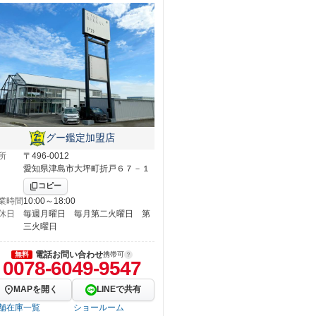
グー鑑定加盟店
所
〒496-0012
愛知県津島市大坪町折戸６７－１
コピー
業時間
10:00～18:00
休日
毎週月曜日 毎月第二火曜日 第
三火曜日
電話お問い合わせ
無料
携帯可
0078-6049-9547
MAPを開く
LINEで共有
舗在庫一覧
ショールーム