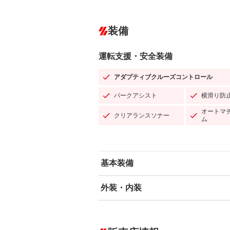
装備
運転支援・安全装備
アダプティブクルーズコントロール
パークアシスト
横滑り防
オートマ
クリアランスソナー
ム
基本装備
外装・内装
エアバッグ：運転席/助手席/サイド
ABS
エアコン
カーナビ：メモリーナビ他
ダウンヒルアシストコントロール
－