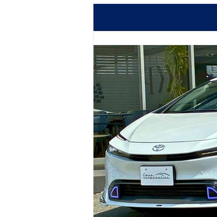
マガジン
車カタログ
自動車ローン
保険
レビュー
価格相場
教習所
用語集