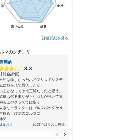
装備
装備
走行
走行
乗り心地
乗り心地
燃費
燃費
評価詳細を見る
ルマのクチコミ
実用的
3.3
【総合評価】
当初は珍しかったハイブリッドシステ
ムに魅かれて購入したが
いまとなっては大正解だったと思う。
燃費も然る事ながら小回りが利いて車
内もこのクラスでは広く
大きなトランクにはゴルフバッグが４
本積め、趣味のゴルフに
仲間…
はまおう
2013年01月08日投稿