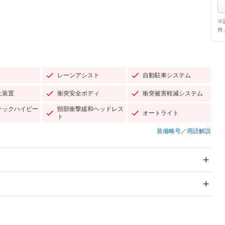
※
件
レーンアシスト
自動駐車システム
止装置
衝突安全ボディ
衝突被害軽減システム
チックハイビー
頸部衝撃緩和ヘッドレス
オートライト
ト
装備略号／用語解説
スライドドア
サンルーフ
－
－
Wエアコン
リフトアップ
－
TV：フルセグ
パワーステアリング
パワーウィンドウ