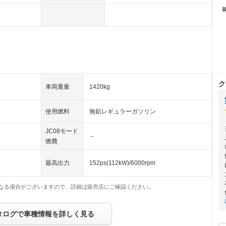
ク
車両重量
1420kg
使用燃料
無鉛レギュラーガソリン
JC08モード
－
燃費
最高出力
152ps(112kW)/6000rpm
なる場合がございますので、詳細は販売店にご確認ください。
タログで車種情報を詳しく見る