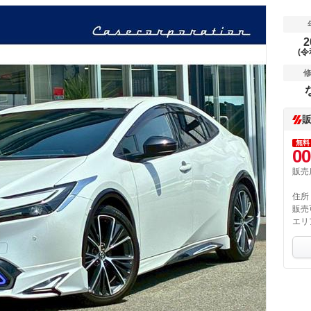
2
(令
無料
00
販売
住所
販売
エリ