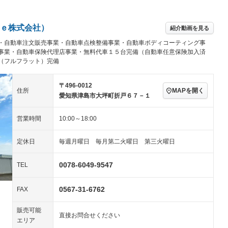
続可／ミュージ
アルミホイール：19イ
－ビジュアル
－
ンチ
ングストップ
ドライブレコーダー
USB入力端子
－
ハーフレザーシート
キーレス
－
ｅ株式会社）
紹介動画を見る
クリーンディーゼル
センターデフロック
－
－
・自動車注文販売事業・自動車点検整備事業・自動車ボディコーティング事
セノンライト)
ポータブルナビ
バックカメラ
－
乗車
電動格納ミラー
事業・自動車保険代理店事業・無料代車１５台完備（自動車任意保険加入済
（フルフラット）完備
スマートキー
ローダウン
－
装備略号／用語解説
ート
3列シート
ベンチシート
－
－
〒496-0012
MAPを開く
住所
愛知県津島市大坪町折戸６７－１
ップシート
オットマン
電動格納サードシート
－
－
営業時間
10:00～18:00
スルー
後席モニター
電動リアゲート
－
アコン
全周囲カメラ
サイドカメラ
定休日
毎週月曜日 毎月第二火曜日 第三火曜日
ペンション
0078-6049-9547
TEL
装備略号／用語解説
0567-31-6762
FAX
販売可能
直接お問合せください
エリア