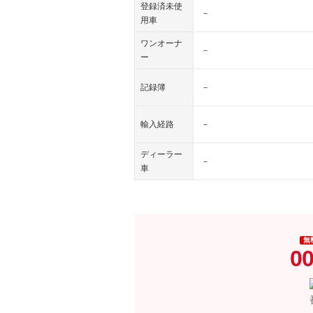
登録済未使
－
用車
ワンオーナ
－
ー
記録簿
－
輸入経路
－
ディーラー
－
車
無
00