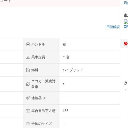
店
車
）
用語解説
ハンドル
右
乗車定員
５名
燃料
ハイブリッド
エコカー減税対
ク
○
象車
（
過給器
－
車台番号下３桁
465
全体のサイズ
－