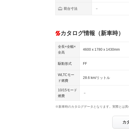
荷台寸法
－
カタログ情報（新車時）
全長×全幅×
4600 x 1780 x 1430mm
全高
駆動形式
FF
WLTCモー
28.6 km/リットル
ド燃費
10/15モード
－
燃費
※新車時のカタログデータとなります。実際とは異
カ