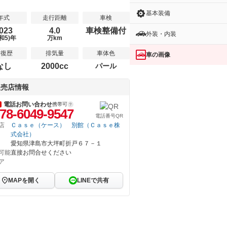
基本装備
年式
走行距離
車検
023
4.0
車検整備付
外装・内装
和5)年
万km
修復歴
排気量
車体色
車の画像
なし
2000cc
パール
販売店情報
電話お問い合わせ
携帯可
78-6049-9547
電話番号QR
店
Ｃａｓｅ（ケース） 別館（Ｃａｓｅ株
式会社）
愛知県津島市大坪町折戸６７－１
可能
直接お問合せください
ア
MAPを開く
LINEで共有