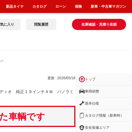
新品タイヤ
カタログ
ローン
保険
新車・中古車マガジン
気に入り
閲覧履歴
在庫確認・見積り依頼
 パ
更新 : 2026/05/18
トップ
車両状態
ディオ 純正１９インチＡＷ パノラミ
基本仕様
いた車輌です
カタログ情報（新車時）
安全装備エリア