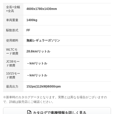
ダウンヒルアシストコントロール
アルミホイール：19インチ
：装備なし
：装備あり
全長×全幅
4600x1780x1430mm
×全高
パワーウィンドウ
盗難防止システム
革シート
ハーフレザーシート
：装備あり
：装備あり
：装備なし
：装備なし
車両重量
1400kg
アイドリングストップ
ドライブレコーダー
キーレス
LEDヘッドランプ
：装備あり
：装備なし
：装備あり
：装備あり
USB入力端子
Bluetooth接続
駆動形式
FF
HID(キセノンライト)
ポータブルナビ
：装備あり
：装備あり
：装備なし
：装備なし
100V電源
クリーンディーゼル
バックカメラ
ETC2.0
使用燃料
無鉛レギュラーガソリン
：装備あり
：装備なし
：装備あり
：装備あり
センターデフロック
エアロ
スマートキー
：装備なし
WLTCモ
：装備なし
：装備あり
28.6km/リットル
ード燃費
レンタカーアップ
展示・試乗車
ローダウン
ランフラットタイヤ
：装備なし
：装備あり
：装備なし
：装備なし
JC08モー
－km/リットル
ド燃費
電動格納ミラー
パワーシート
3列シート
：装備あり
：装備なし
：装備なし
10/15モー
装備略号／用語解説
－km/リットル
ベンチシート
フルフラットシート
ド燃費
：装備なし
：装備なし
チップアップシート
オットマン
：装備なし
：装備なし
最高出力
152ps(112kW)/6000rpm
電動格納サードシート
シートヒーター
：装備なし
：装備あり
※新車時のカタログデータとなります。実際とは異なる場合がございますの
で、詳細は販売店にご確認ください。
ウォークスルー
後席モニター
：装備なし
：装備なし
電動リアゲート
フロントカメラ
カタログで車種情報を詳しく見る
：装備あり
：装備あり