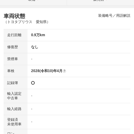
車両状態
装備略号／用語解説
（トヨタプリウス 愛知県）
走行距離
0.9万km
修復歴
なし
禁煙車
-
車検
2028(令和10)年4月
?
記録簿
輸入認定
-
中古車
輸入経路
-
登録済
-
未使用車
ワン