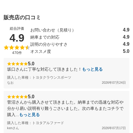
販売店の口コミ
総合評価
4.9
お問い合わせ（見積り）
（5点満点中）
4.9
4.9
納車までの対応
4.9
説明の分かりやすさ
5.0
オススメ度
470件
5.0
坂口さんに丁寧な対応して頂きました！
もっと見る
購入した車種：トヨタクラウンスポーツ
なお
2026年07月24日
5.0
菅沼さんから購入させて頂きました。納車までの迅速な対応や
分かり易い説明有り難うごさいました。次の車もまたコチラで
購入...
もっと見る
購入した車種：トヨタアルファード
kenさん
2026年07月17日