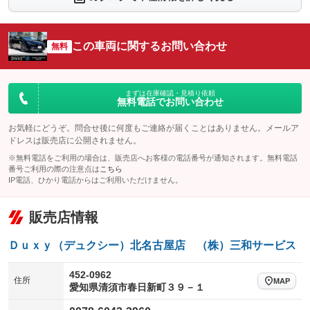
シートエアコン
全周囲カメラ
：装備なし
：装備あり
サイドカメラ
ルーフレール
この車両に関するお問い合わせ
：装備あり
無料
：装備なし
エアサスペンション
ヘッドライトウォッシャー
：装備なし
：装備なし
装備略号／用語解説
まずは在庫確認・見積り依頼
無料電話でお問い合わせ
お気軽にどうぞ。問合せ後に何度もご連絡が届くことはありません。メールア
ドレスは販売店に公開されません。
※無料電話をご利用の場合は、販売店へお客様の電話番号が通知されます。無料電話
番号ご利用の際の注意点は
こちら
IP電話、ひかり電話からはご利用いただけません。
販売店情報
Ｄｕｘｙ（デュクシー）北名古屋店 （株）三和サービス
452-0962
住所
MAP
愛知県清須市春日新町３９－１