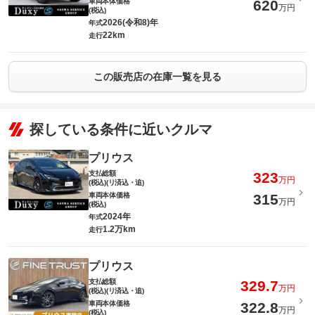
車両本体価格
620
万円
(税込)
2026(令和8)年
年式
22km
走行
この販売店の在庫一覧を見る
探している条件に近いクルマ
プリウス
支払総額
323
万円
(税込)(リ済込・追)
車両本体価格
315
万円
(税込)
2024年
年式
1.2万km
走行
プリウス
支払総額
329.7
万円
(税込)(リ済込・追)
車両本体価格
322.8
万円
(税込)