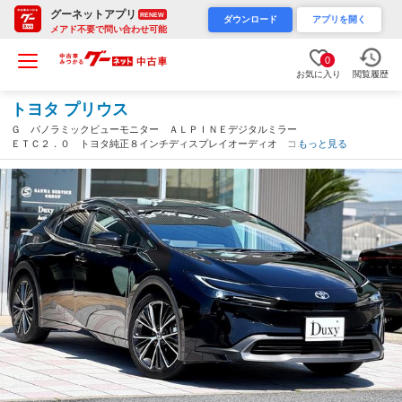
グーネットアプリ
RENEW
ダウンロード
アプリを開く
メアド不要で問い合わせ可能
0
お気に入り
閲覧履歴
トヨタ プリウス
Ｇ パノラミックビューモニター ＡＬＰＩＮＥデジタルミラー
ＥＴＣ２．０ トヨタ純正８インチディスプレイオーディオ コネ
もっと見る
クテッドナビ シーヒーター ドライブレコーダー １９インチＡ
Ｗ セーフティーセンス（愛知県）