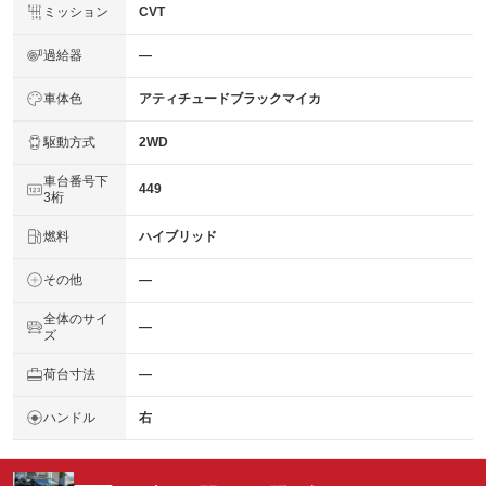
ミッション
CVT
過給器
―
車体色
アティチュードブラックマイカ
駆動方式
2WD
車台番号下
449
3桁
燃料
ハイブリッド
その他
―
全体のサイ
―
ズ
荷台寸法
―
ハンドル
右