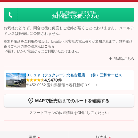
まずは在庫確認・見積り依頼
無料電話でお問い合わせ
お気軽にどうぞ。問合せ後に何度もご連絡が届くことはありません。 メールア
ドレスは販売店に公開されません。
※無料電話をご利用の場合は、販売店へお客様の電話番号が通知されます。無料電話
番号ご利用の際の注意点は
こちら
IP電話、ひかり電話からはご利用いただけません。
詳細はこちら
Ｄｕｘｙ（デュクシー）北名古屋店 （株）三和サービス
4.9
470件
【STEP1】
認証画面でグーネットを友だち追加してから「許可する」ボタンを押
〒452-0962 愛知県清須市春日新町３９－１
します
MAPで販売店までのルートを確認する
【STEP2】
トーク画面で
ボタンをタップして問い合わせを
完了してください。
スマートフォンの位置情報をONにしてください
こちら
装備
販売店