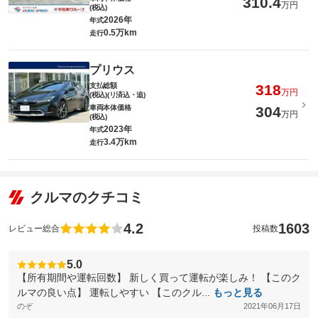
310.4
万円
(税込)
2026年
年式
0.5万km
走行
プリウス
支払総額
318
万円
(税込)(リ済込・追)
車両本体価格
304
万円
(税込)
2023年
年式
3.4万km
走行
クルマのクチコミ
4.2
1603
レビュー総合
投稿数
5.0
【所有期間や運転回数】 新しく買って運転が楽しみ！ 【このク
ルマの良い点】 運転しやすい 【このクル...
もっと見る
のぞ
2021年06月17日