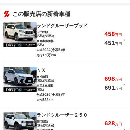
この販売店の新着車種
ランドクルーザープラド
支払総額
458
万円
(税込)(リ済込)
車両本体価格
451
万円
(税込)
2024(令和6)年
年式
1.5万km
走行
ＮＸ
支払総額
698
万円
(税込)(リ済込)
車両本体価格
691
万円
(税込)
2026(令和8)年
年式
522km
走行
ランドクルーザー２５０
支払総額
628
万円
(税込)(リ済込)