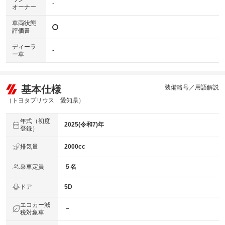
-
オーナー
車両状態
評価書
ディーラ
-
ー車
基本仕様
装備略号／用語解説
（トヨタプリウス 愛知県）
年式（初度
2025(令和7)年
登録）
排気量
2000cc
乗車定員
５名
ドア
5D
エコカー減
－
税対象車