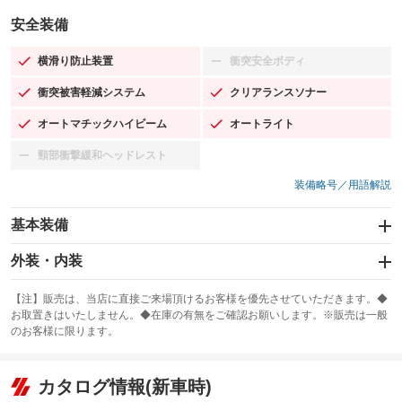
安全装備
横滑り防止装置
衝突安全ボディ
：装備あり
：装備なし
衝突被害軽減システム
クリアランスソナー
：装備あり
：装備あり
オートマチックハイビーム
オートライト
：装備あり
：装備あり
頸部衝撃緩和ヘッドレスト
：装備なし
装備略号／用語解説
基本装備
エアバッグ：運転席/助手席/サイド
外装・内装
：装備あり
スライドドア
カーナビ：メモリーナビ他
：装備なし
：装備あり
【注】販売は、当店に直接ご来場頂けるお客様を優先させていただきます。◆
お取置きはいたしません。◆在庫の有無をご確認お願いします。※販売は一般
サンルーフ
ABS
TV：フルセグ
：装備なし
：装備あり
：装備あり
のお客様に限ります。
エアコン
Wエアコン
オーディオ：ミュージックプレイヤー接続可
：装備あり
：装備なし
：装備あり
リフトアップ
パワーステアリング
カタログ情報(新車時)
ビジュアル
：装備なし
：装備あり
：装備なし