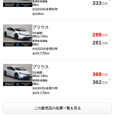
車両本体価格
333
万円
(税込)
2026(令和8)年
年式
6km
走行
プリウス
支払総額
288
万円
(税込)(リ済込)
車両本体価格
281
万円
(税込)
2024(令和6)年
年式
0.7万km
走行
プリウス
支払総額
368
万円
(税込)(リ済込)
車両本体価格
362
万円
(税込)
2025(令和7)年
年式
0.1万km
走行
この販売店の在庫一覧を見る