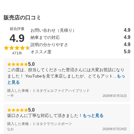
販売店の口コミ
総合評価
4.9
お問い合わせ（見積り）
（5点満点中）
4.9
4.9
納車までの対応
4.9
説明の分かりやすさ
5.0
オススメ度
471件
5.0
この度は、担当してくださった菅沼さんには大変お世話になり
ました！ YouTubeを見て来店しましたが、とてもアット...
もっ
と見る
購入した車種：トヨタヴェルファイアハイブリッド
一平
2026年07月31日
5.0
坂口さんに丁寧な対応して頂きました！
もっと見る
購入した車種：トヨタクラウンスポーツ
なお
2026年07月24日