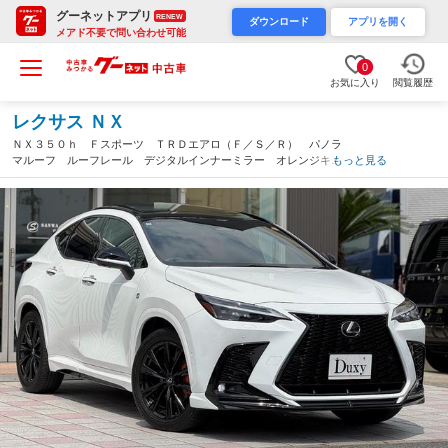
グーネットアプリ
RENEW
ダウンロード
アプリを開く
メアド不要で問い合わせ可能
0
お気に入り
閲覧履歴
レクサス ＮＸ
ＮＸ３５０ｈ Ｆスポーツ ＴＲＤエアロ（Ｆ／Ｓ／Ｒ） パノラ
マルーフ ルーフレール デジタルインナーミラー オレンジキャ
もっと見る
リパー ドライブレコーダー アクセサリーコンセント 赤レザー
シート レクサスチームメイトアドバンスドパーク（愛知県）