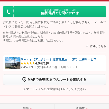
まずは在庫確認・見積り依頼
無料電話でお問い合わせ
お気軽にどうぞ。問合せ後に何度もご連絡が届くことはありません。 メールア
ドレスは販売店に公開されません。
※無料電話をご利用の場合は、販売店へお客様の電話番号が通知されます。無料電話
番号ご利用の際の注意点は
こちら
IP電話、ひかり電話からはご利用いただけません。
詳細はこちら
Ｄｕｘｙ（デュクシー）北名古屋店 （株）三和サービス
4.9
471件
【STEP1】
認証画面でグーネットを友だち追加してから「許可する」ボタンを押
〒452-0962 愛知県清須市春日新町３９－１
します
MAPで販売店までのルートを確認する
【STEP2】
トーク画面で
ボタンをタップして問い合わせを
完了してください。
スマートフォンの位置情報をONにしてください
こちら
装備
販売店