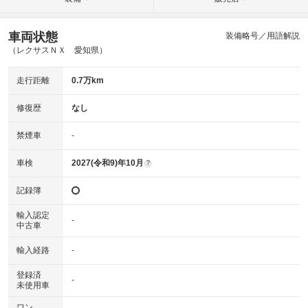
車両状態
装備略号／用語解説
（レクサスＮＸ 愛知県）
走行距離
0.7万km
修復歴
なし
禁煙車
-
車検
2027(令和9)年10月
?
記録簿
輸入認定
-
中古車
輸入経路
-
登録済
-
未使用車
ワン