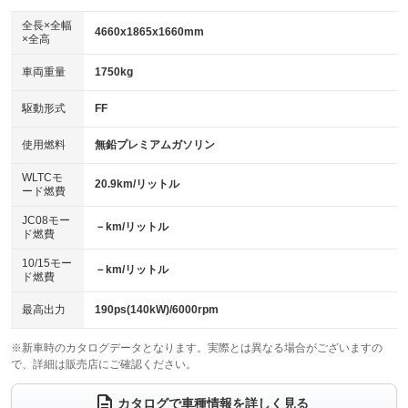
ダウンヒルアシストコントロール
アルミホイール：20インチ
：装備なし
：装備あり
全長×全幅
4660x1865x1660mm
×全高
パワーウィンドウ
盗難防止システム
革シート
ハーフレザーシート
：装備あり
：装備あり
：装備あり
：装備なし
車両重量
1750kg
アイドリングストップ
ドライブレコーダー
キーレス
LEDヘッドランプ
：装備あり
：装備あり
：装備あり
：装備あり
USB入力端子
Bluetooth接続
駆動形式
FF
HID(キセノンライト)
ポータブルナビ
：装備あり
：装備あり
：装備なし
：装備なし
100V電源
クリーンディーゼル
バックカメラ
ETC2.0
使用燃料
無鉛プレミアムガソリン
：装備あり
：装備なし
：装備あり
：装備あり
センターデフロック
エアロ
スマートキー
：装備なし
WLTCモ
：装備あり
：装備あり
20.9km/リットル
ード燃費
レンタカーアップ
展示・試乗車
ローダウン
ランフラットタイヤ
：装備なし
：装備あり
：装備なし
：装備あり
JC08モー
－km/リットル
ド燃費
電動格納ミラー
パワーシート
3列シート
：装備あり
：装備あり
：装備なし
10/15モー
装備略号／用語解説
－km/リットル
ベンチシート
フルフラットシート
ド燃費
：装備なし
：装備なし
チップアップシート
オットマン
：装備なし
：装備なし
最高出力
190ps(140kW)/6000rpm
電動格納サードシート
シートヒーター
：装備なし
：装備あり
※新車時のカタログデータとなります。実際とは異なる場合がございますの
で、詳細は販売店にご確認ください。
ウォークスルー
後席モニター
：装備なし
：装備なし
電動リアゲート
フロントカメラ
カタログで車種情報を詳しく見る
：装備あり
：装備あり