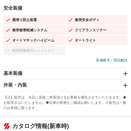
安全装備
横滑り防止装置
衝突安全ボディ
：装備あり
：装備あり
衝突被害軽減システム
クリアランスソナー
：装備あり
：装備あり
オートマチックハイビーム
オートライト
：装備あり
：装備あり
頸部衝撃緩和ヘッドレスト
：装備なし
装備略号／用語解説
基本装備
エアバッグ：運転席/助手席/サイド
外装・内装
：装備あり
スライドドア
カーナビ：メモリーナビ他
：装備なし
：装備あり
【注】販売は、当店に直接ご来場頂けるお客様を優先させていただきます。◆
お取置きはいたしません。◆在庫の有無をご確認お願いします。※販売は一般
サンルーフ
ABS
TV：フルセグ
：装備あり
：装備あり
：装備あり
のお客様に限ります。
エアコン
Wエアコン
オーディオ：ミュージックプレイヤー接続可
：装備あり
：装備なし
：装備あり
リフトアップ
パワーステアリング
カタログ情報(新車時)
ビジュアル
：装備なし
：装備あり
：装備なし