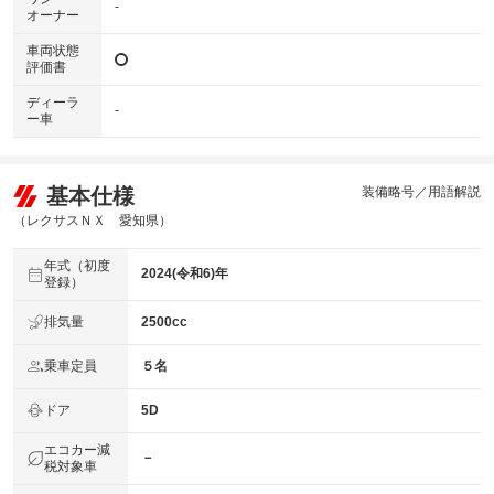
-
オーナー
車両状態
評価書
ディーラ
-
ー車
基本仕様
装備略号／用語解説
（レクサスＮＸ 愛知県）
年式（初度
2024(令和6)年
登録）
排気量
2500cc
乗車定員
５名
ドア
5D
エコカー減
－
税対象車