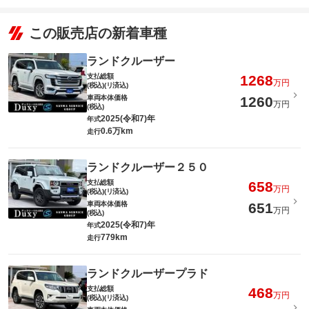
この販売店の新着車種
ランドクルーザー
支払総額
1268
万円
(税込)(リ済込)
車両本体価格
1260
万円
(税込)
2025(令和7)年
年式
0.6万km
走行
ランドクルーザー２５０
支払総額
658
万円
(税込)(リ済込)
車両本体価格
651
万円
(税込)
2025(令和7)年
年式
779km
走行
ランドクルーザープラド
支払総額
468
万円
(税込)(リ済込)