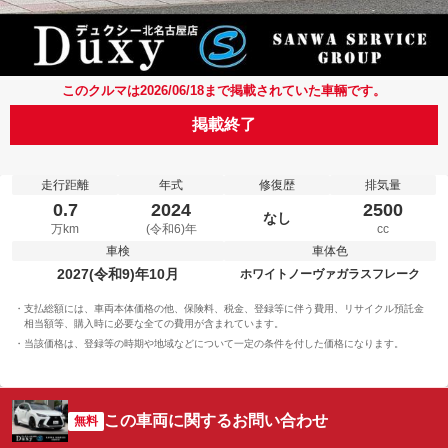
このクルマは2026/06/18まで掲載されていた車輛です。
掲載終了
走行距離
年式
修復歴
排気量
0.7
2024
2500
なし
万km
(令和6)年
cc
車検
車体色
2027(令和9)年10月
ホワイトノーヴァガラスフレーク
支払総額には、車両本体価格の他、保険料、税金、登録等に伴う費用、リサイクル預託金
相当額等、購入時に必要な全ての費用が含まれています。
当該価格は、登録等の時期や地域などについて一定の条件を付した価格になります。
この車両に関するお問い合わせ
無料