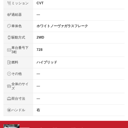
ミッション
CVT
過給器
―
車体色
ホワイトノーヴァガラスフレーク
駆動方式
2WD
車台番号下
728
3桁
燃料
ハイブリッド
その他
―
全体のサイ
―
ズ
荷台寸法
―
ハンドル
右