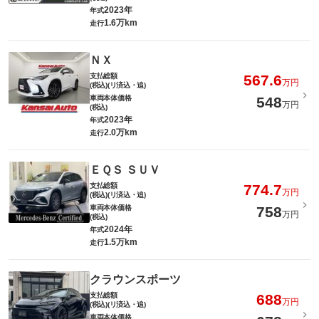
2023年
年式
1.6万km
走行
ＮＸ
支払総額
567.6
万円
(税込)(リ済込・追)
車両本体価格
548
万円
(税込)
2023年
年式
2.0万km
走行
ＥＱＳ ＳＵＶ
支払総額
774.7
万円
(税込)(リ済込・追)
車両本体価格
758
万円
(税込)
2024年
年式
1.5万km
走行
クラウンスポーツ
支払総額
688
万円
(税込)(リ済込・追)
車両本体価格