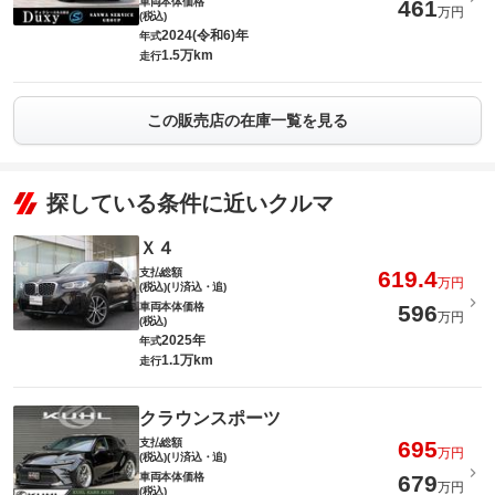
車両本体価格
461
万円
(税込)
2024(令和6)年
年式
1.5万km
走行
この販売店の在庫一覧を見る
探している条件に近いクルマ
Ｘ４
支払総額
619.4
万円
(税込)(リ済込・追)
車両本体価格
596
万円
(税込)
2025年
年式
1.1万km
走行
クラウンスポーツ
支払総額
695
万円
(税込)(リ済込・追)
車両本体価格
679
万円
(税込)