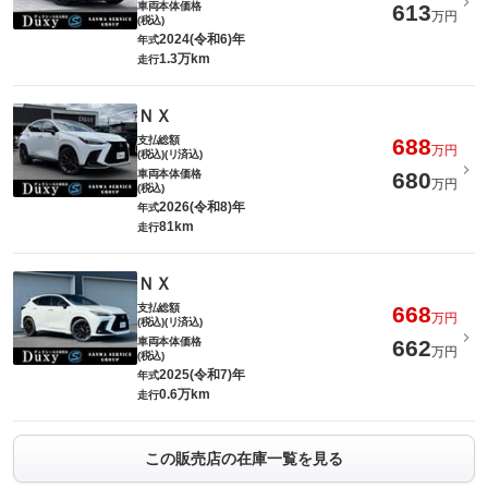
車両本体価格
613
万円
(税込)
2024(令和6)年
年式
1.3万km
走行
ＮＸ
支払総額
688
万円
(税込)(リ済込)
車両本体価格
680
万円
(税込)
2026(令和8)年
年式
81km
走行
ＮＸ
支払総額
668
万円
(税込)(リ済込)
車両本体価格
662
万円
(税込)
2025(令和7)年
年式
0.6万km
走行
この販売店の在庫一覧を見る