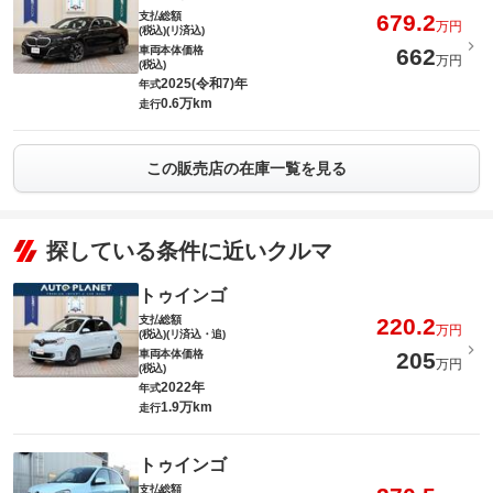
支払総額
679.2
万円
(税込)(リ済込)
車両本体価格
662
万円
(税込)
2025(令和7)年
年式
0.6万km
走行
この販売店の在庫一覧を見る
探している条件に近いクルマ
トゥインゴ
支払総額
220.2
万円
(税込)(リ済込・追)
車両本体価格
205
万円
(税込)
2022年
年式
1.9万km
走行
トゥインゴ
支払総額