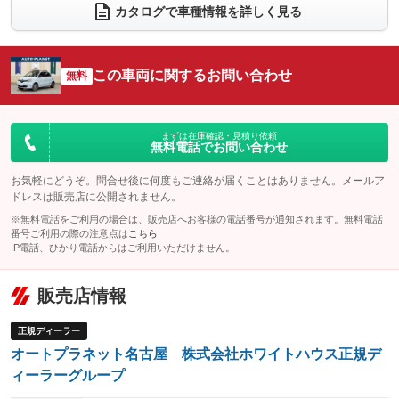
電動リアゲート
フロントカメラ
カタログで車種情報を詳しく見る
：装備なし
：装備なし
シートエアコン
全周囲カメラ
：装備なし
：装備なし
サイドカメラ
ルーフレール
この車両に関するお問い合わせ
：装備なし
無料
：装備なし
エアサスペンション
ヘッドライトウォッシャー
：装備なし
：装備なし
装備略号／用語解説
まずは在庫確認・見積り依頼
無料電話でお問い合わせ
お気軽にどうぞ。問合せ後に何度もご連絡が届くことはありません。メールア
ドレスは販売店に公開されません。
※無料電話をご利用の場合は、販売店へお客様の電話番号が通知されます。無料電話
番号ご利用の際の注意点は
こちら
IP電話、ひかり電話からはご利用いただけません。
販売店情報
正規ディーラー
オートプラネット名古屋 株式会社ホワイトハウス正規デ
ィーラーグループ