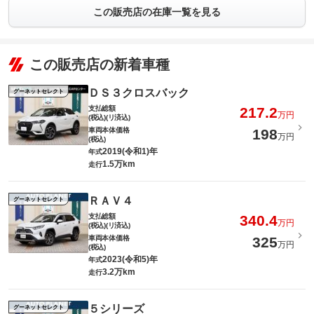
この販売店の在庫一覧を見る
この販売店の新着車種
ＤＳ３クロスバック
グーネットセレクト
支払総額
217.2
万円
(税込)(リ済込)
車両本体価格
198
万円
(税込)
2019(令和1)年
年式
1.5万km
走行
ＲＡＶ４
グーネットセレクト
支払総額
340.4
万円
(税込)(リ済込)
車両本体価格
325
万円
(税込)
2023(令和5)年
年式
3.2万km
走行
５シリーズ
グーネットセレクト