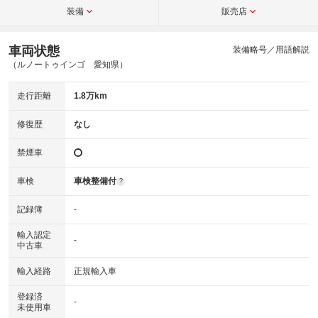
装備
販売店
車両状態
装備略号／用語解説
（ルノートゥインゴ 愛知県）
走行距離
1.8万km
修復歴
なし
禁煙車
車検
車検整備付
?
記録簿
-
輸入認定
-
中古車
輸入経路
正規輸入車
登録済
-
未使用車