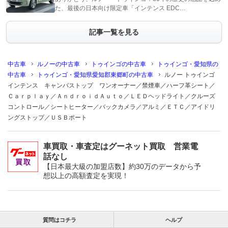
た、最後の日本向け限定車「インテンス EDC…
記事一覧を見る
中古車
ルノーの中古車
トゥインゴの中古車
トゥインゴ・愛知県の
中古車
トゥインゴ・愛知県愛知郡東郷町の中古車
ルノー トゥインゴ
インテンス キャンバストップ ワンオーナー／禁煙車／ハーフ革シート／
Ｃａｒｐｌａｙ／ＡｎｄｒｏｉｄＡｕｔｏ／ＬＥＤヘッドライト／クルーズ
コントロール／シートヒーター／バックカメラ／アルミ／ＥＴＣ／アイドリ
ングストップ／ＵＳＢポート
車買取・車査定はグーネット買取 営業電
話なし
【日本最大級の加盟店数】約30万のデータから予
想以上の高額査定を実現！
質問はコチラ
ヘルプ