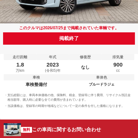
このクルマは2026/07/25まで掲載されていた車輛です。
掲載終了
走行距離
年式
修復歴
排気量
1.8
2023
900
なし
万km
(令和5)年
cc
車検
車体色
車検整備付
ブルードラジェ
支払総額には、車両本体価格の他、保険料、税金、登録等に伴う費用、リサイクル預託金
相当額等、購入時に必要な全ての費用が含まれています。
当該価格は、登録等の時期や地域などについて一定の条件を付した価格になります。
この車両に関するお問い合わせ
無料