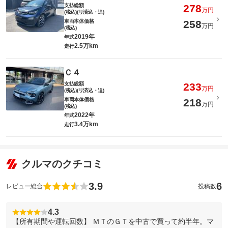
支払総額
278
万円
(税込)(リ済込・追)
車両本体価格
258
万円
(税込)
2019年
年式
2.5万km
走行
Ｃ４
支払総額
233
万円
(税込)(リ済込・追)
車両本体価格
218
万円
(税込)
2022年
年式
3.4万km
走行
クルマのクチコミ
3.9
6
レビュー総合
投稿数
4.3
【所有期間や運転回数】 ＭＴのＧＴを中古で買って約半年。マ