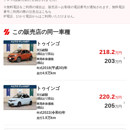
※無料電話をご利用の場合は、販売店へお客様の電話番号が通知されます。無料電話
番号ご利用の際の注意点は
こちら
IP電話、ひかり電話からはご利用いただけません。
この販売店の同一車種
トゥインゴ
支払総額
218.2
万円
(税込)(リ済込)
車両本体価格
203
万円
(税込)
2018(平成30)年
年式
4.9万km
走行
トゥインゴ
支払総額
220.2
万円
(税込)(リ済込)
車両本体価格
205
万円
(税込)
2022(令和4)年
年式
1.9万km
走行