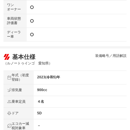
ワン
オーナー
車両状態
評価書
ディーラ
ー車
基本仕様
装備略号／用語解説
（ルノートゥインゴ 愛知県）
年式（初度
2023(令和5)年
登録）
排気量
900cc
乗車定員
４名
ドア
5D
エコカー減
－
税対象車