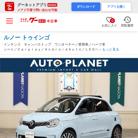
グーネットアプリ
RENEW
ダウンロード
アプリを開く
メアド不要で問い合わせ可能
0
お気に入り
閲覧履歴
ルノー トゥインゴ
インテンス キャンバストップ ワンオーナー／禁煙車／ハーフ革
シート／Ｃａｒｐｌａｙ／ＡｎｄｒｏｉｄＡｕｔｏ／ＬＥＤヘッド
もっと見る
ライト／クルーズコントロール／シートヒーター／バックカメラ／
アルミ／ＥＴＣ／アイドリングストップ／ＵＳＢポート（愛知県）