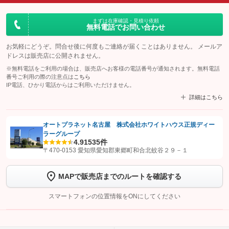
まずは在庫確認・見積り依頼
無料電話でお問い合わせ
お気軽にどうぞ。問合せ後に何度もご連絡が届くことはありません。 メールア
ドレスは販売店に公開されません。
※無料電話をご利用の場合は、販売店へお客様の電話番号が通知されます。無料電話
番号ご利用の際の注意点は
こちら
IP電話、ひかり電話からはご利用いただけません。
詳細はこちら
オートプラネット名古屋 株式会社ホワイトハウス正規ディー
ラーグループ
【STEP1】
認証画面でグーネットを友だち追加してから「許可する」ボタンを押
4.9
1535件
します
〒470-0153 愛知県愛知郡東郷町和合北蚊谷２９－１
【STEP2】
トーク画面で
ボタンをタップして問い合わせを
MAPで販売店までのルートを確認する
完了してください。
スマートフォンの位置情報をONにしてください
こちら