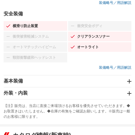
装備略号／用語解説
安全装備
横滑り防止装置
衝突安全ボディ
：装備あり
：装備なし
衝突被害軽減システム
クリアランスソナー
：装備なし
：装備あり
オートマチックハイビーム
オートライト
：装備なし
：装備あり
頸部衝撃緩和ヘッドレスト
：装備なし
装備略号／用語解説
基本装備
エアバッグ：運転席/助手席/サイド
外装・内装
：装備あり
スライドドア
カーナビ
：装備なし
：装備なし
【注】販売は、当店に直接ご来場頂けるお客様を優先させていただきます。◆
お取置きはいたしません。◆在庫の有無をご確認お願いします。※販売は一般
サンルーフ
ABS
TV
：装備なし
：装備あり
：装備なし
のお客様に限ります。
エアコン
Wエアコン
オーディオ：ミュージックプレイヤー接続可
：装備あり
：装備なし
：装備あり
リフトアップ
パワーステアリング