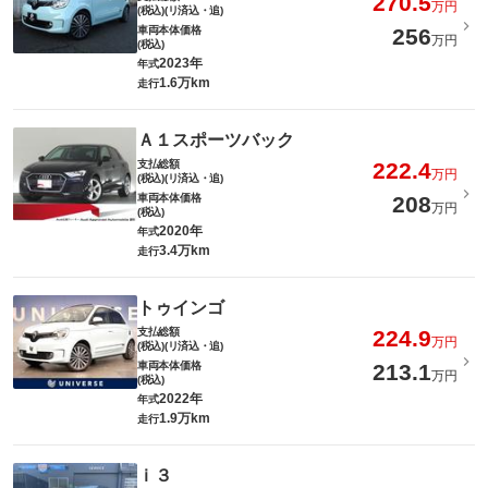
270.5
万円
(税込)(リ済込・追)
車両本体価格
256
万円
(税込)
2023年
年式
1.6万km
走行
Ａ１スポーツバック
支払総額
222.4
万円
(税込)(リ済込・追)
車両本体価格
208
万円
(税込)
2020年
年式
3.4万km
走行
トゥインゴ
支払総額
224.9
万円
(税込)(リ済込・追)
車両本体価格
213.1
万円
(税込)
2022年
年式
1.9万km
走行
ｉ３