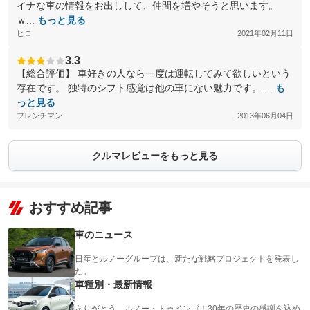
イナな車の情報をお出しして、仲間を増やそうと思います。
ｗ...
もっと見る
ヒロ
2021年02月11日
3.3
【総合評価】 車好きの人なら一度は運転してみて欲しいという
存在です。 独特のシフト感覚は他の車にない魅力です。 ...
も
っと見る
フレンチマン
2013年06月04日
クルマレビューをもっと見る
おすすめ記事
車のニュース
日産とルノーグループは、新たな戦略プロジェクトを発表し
た。
車種別・最新情報
ありがとう、ルノー・トゥインゴ！30年の歴史の感謝を込め