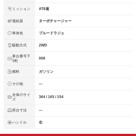
ミッション
AT6速
過給器
ターボチャージャー
車体色
ブルードラジェ
駆動方式
2WD
車台番号下
008
3桁
燃料
ガソリン
その他
―
全体のサイ
364 / 165 / 154
ズ
荷台寸法
―
ハンドル
右