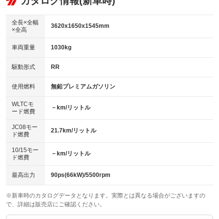
カタログ情報(新車時)
ビジュアル
：装備なし
：装備あり
：装備なし
ダウンヒルアシストコントロール
アルミホイール：アルミホイール
：装備なし
：装備あり
全長×全幅
3620x1650x1545mm
×全高
パワーウィンドウ
盗難防止システム
革シート
ハーフレザーシート
：装備あり
：装備あり
：装備なし
：装備あり
車両重量
1030kg
アイドリングストップ
ドライブレコーダー
キーレス
LEDヘッドランプ
：装備あり
：装備なし
：装備あり
：装備あり
USB入力端子
Bluetooth接続
駆動形式
RR
HID(キセノンライト)
ポータブルナビ
：装備あり
：装備あり
：装備なし
：装備なし
100V電源
クリーンディーゼル
バックカメラ
ETC
使用燃料
無鉛プレミアムガソリン
：装備なし
：装備なし
：装備あり
：装備あり
センターデフロック
エアロ
スマートキー
：装備なし
WLTCモ
：装備なし
：装備なし
－km/リットル
ード燃費
レンタカーアップ
展示・試乗車
ローダウン
ランフラットタイヤ
：装備なし
：装備なし
：装備なし
：装備なし
JC08モー
21.7km/リットル
ド燃費
電動格納ミラー
パワーシート
3列シート
：装備なし
：装備なし
：装備なし
10/15モー
装備略号／用語解説
－km/リットル
ベンチシート
フルフラットシート
ド燃費
：装備なし
：装備なし
チップアップシート
オットマン
：装備なし
：装備なし
最高出力
90ps(66kW)/5500rpm
電動格納サードシート
シートヒーター
：装備なし
：装備あり
※新車時のカタログデータとなります。実際とは異なる場合がございますの
で、詳細は販売店にご確認ください。
ウォークスルー
後席モニター
：装備なし
：装備なし