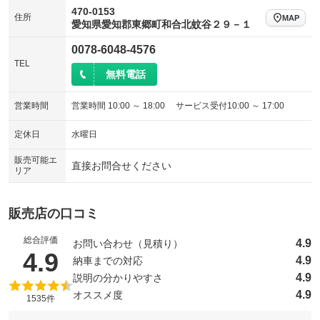
470-0153
住所
MAP
愛知県愛知郡東郷町和合北蚊谷２９－１
0078-6048-4576
TEL
無料電話
営業時間
営業時間 10:00 ～ 18:00 サービス受付10:00 ～ 17:00
定休日
水曜日
販売可能エ
直接お問合せください
リア
販売店の口コミ
総合評価
4.9
お問い合わせ（見積り）
（5点満点中）
4.9
4.9
納車までの対応
4.9
説明の分かりやすさ
4.9
オススメ度
1535件