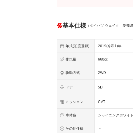
基本仕様
（ダイハツ ウェイク 愛知
年式(初度登録)
2019(令和1)年
排気量
660cc
駆動方式
2WD
ドア
5D
ミッション
CVT
車体色
シャイニングホワイ
その他仕様
－