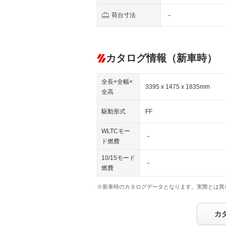
荷台寸法
－
カタログ情報（新車時）
全長×全幅×
3395 x 1475 x 1835mm
全高
駆動形式
FF
WLTCモー
－
ド燃費
10/15モード
－
燃費
※新車時のカタログデータとなります。実際とは異
カ