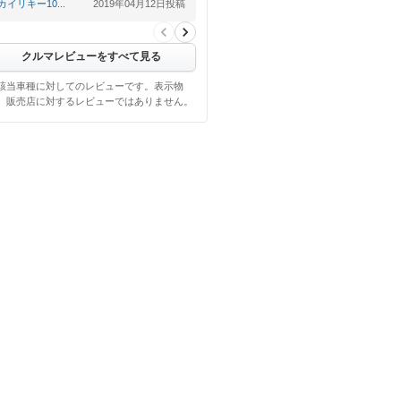
【悪い点】
カイリキー10...
2019年04月12日投稿
シートポジション
クルマレビューをすべて見る
該当車種に対してのレビューです。表示物
、販売店に対するレビューではありません。