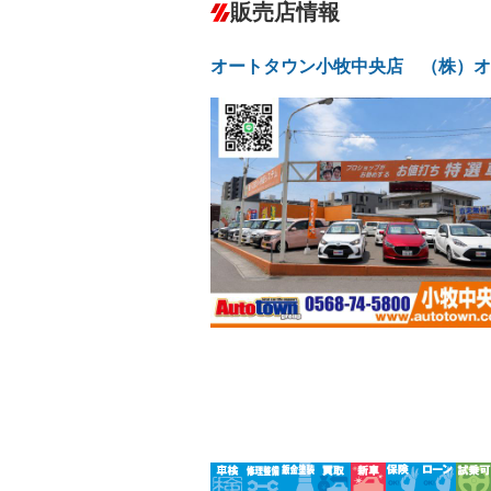
－
販売店情報
オーディオ：CDまたはCDチェンジャー
プレイヤー接続可／ミュージックサーバ
盗難防止システム
アイドリ
ヘッドライトウォッシャ
革シート
－
－
オートタウン小牧中央店 （株）オ
ー
Bluetooth接続
100V電源
－
LEDヘッドランプ
HID(キ
－
レンタカーアップ
展示・試
－
－
ETC
エアロ
－
ランフラットタイヤ
パワーシ
－
－
フルフラットシート
チップア
－
シートヒーター
ウォーク
－
－
フロントカメラ
シートエ
－
ルーフレール
エアサス
－
－