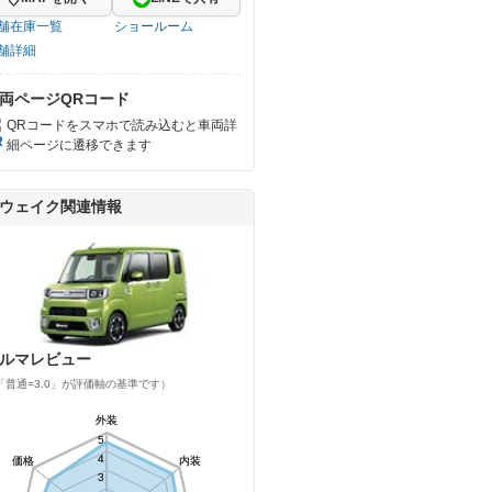
舗在庫一覧
ショールーム
舗詳細
両ページQRコード
QRコードをスマホで読み込むと車両詳
細ページに遷移できます
ウェイク関連情報
ルマレビュー
「普通=3.0」が評価軸の基準です）
外装
外装
5
5
4
4
価格
価格
内装
内装
3
3