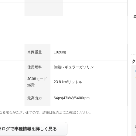
車両重量
1020kg
ク
使用燃料
無鉛レギュラーガソリン
JC08モード
23.8 km/リットル
燃費
最高出力
64ps(47kW)/6400rpm
なる場合がございますので、詳細は販売店にご確認ください。
タログで車種情報を詳しく見る