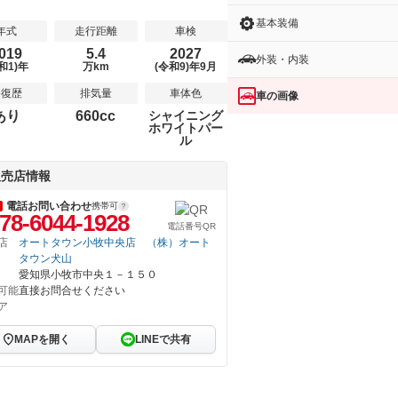
基本装備
年式
走行距離
車検
019
5.4
2027
外装・内装
和1)年
万km
(令和9)年9月
修復歴
排気量
車体色
車の画像
あり
660cc
シャイニング
ホワイトパー
ル
販売店情報
電話お問い合わせ
携帯可
78-6044-1928
電話番号QR
店
オートタウン小牧中央店 （株）オート
タウン犬山
愛知県小牧市中央１－１５０
可能
直接お問合せください
ア
MAPを開く
LINEで共有