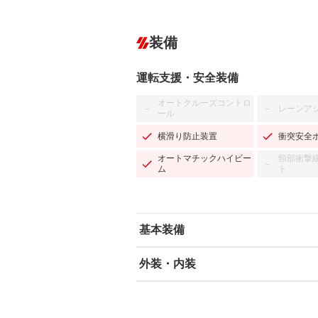
装備
運転支援・安全装備
オートクルーズコントロ
レーンア
－
－
ール
横滑り防止装置
衝突安全
オートマチックハイビー
頸部衝撃
－
ム
ト
基本装備
外装・内装
エアバッグ：運転席/助手席/サイド
ABS
エアコン
カーナビ：SDナビ
ダウンヒルアシストコントロール