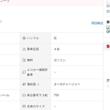
店
店
県）
車
用語解説
ハンドル
右
乗車定員
４名
燃料
ガソリン
エコカー減税対
－
象車
ク
過給器
ターボチャージャー
（
トパール
車台番号下３桁
755
全体のサイズ
－