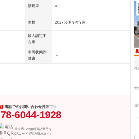
禁煙車
○
車検
2027(令和9)年9月
輸入認定中
－
古車
車両状態評
－
価書
住
営
定
電話でのお問い合わせ
携帯可
料
78-6044-1928
販売店への無料電話番号を
QRコードで読み取れます。