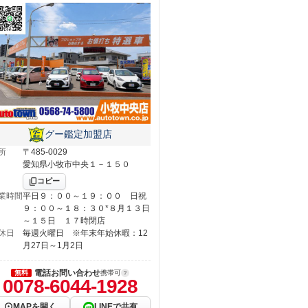
グー鑑定加盟店
所
〒485-0029
愛知県小牧市中央１－１５０
コピー
業時間
平日９：００～１９：００ 日祝
９：００～１８：３０*８月１３日
～１５日 １７時閉店
休日
毎週火曜日 ※年末年始休暇：12
月27日～1月2日
電話お問い合わせ
無料
携帯可
0078-6044-1928
MAPを開く
LINEで共有