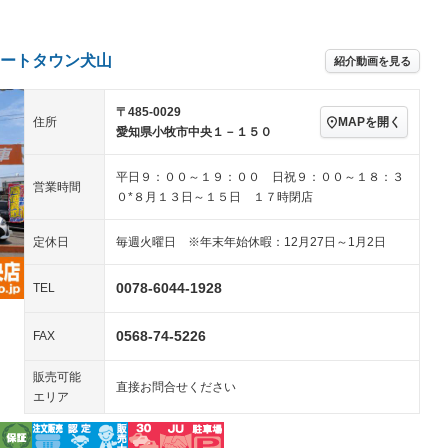
／ミュージック
ビジュアル：-／DVD再
アルミホイール：15イ
ー
生
ンチ
ングストップ
ドライブレコーダー
USB入力端子
－
ハーフレザーシート
キーレス
－
ートタウン犬山
紹介動画を見る
クリーンディーゼル
センターデフロック
－
－
セノンライト)
ポータブルナビ
バックカメラ
－
乗車
電動格納ミラー
〒485-0029
MAPを開く
住所
スマートキー
ローダウン
愛知県小牧市中央１－１５０
－
装備略号／用語解説
ート
3列シート
ベンチシート
－
平日９：００～１９：００ 日祝９：００～１８：３
営業時間
０*８月１３日～１５日 １７時閉店
ップシート
オットマン
電動格納サードシート
－
－
スルー
後席モニター
電動リアゲート
－
－
定休日
毎週火曜日 ※年末年始休暇：12月27日～1月2日
アコン
全周囲カメラ
サイドカメラ
0078-6044-1928
TEL
ペンション
0568-74-5226
FAX
装備略号／用語解説
販売可能
直接お問合せください
エリア