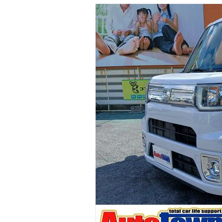
マガジン
車カタログ
自動車ローン
保険
レビュー
価格相場
教習所
用語集