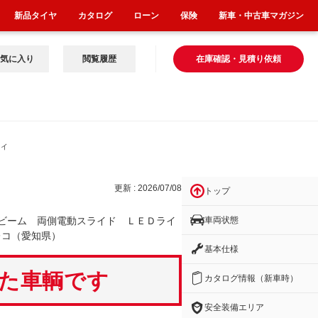
新品タイヤ
カタログ
ローン
保険
新車・中古車マガジン
気に入り
閲覧履歴
在庫確認・見積り依頼
ライ
更新 : 2026/07/08
トップ
車両状態
ビーム 両側電動スライド ＬＥＤライ
レコ（愛知県）
基本仕様
いた車輌です
カタログ情報（新車時）
安全装備エリア