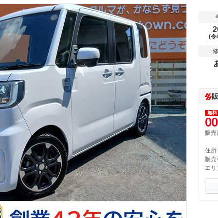
2
(令
無料
00
販売
住所
販売
エリ