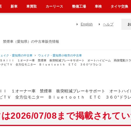
店
新車
車買取
カーリース
整備工場
車検
タイヤ交換
English
ヘルプ
お
車 禁煙車（愛知県）の中古車販売情報
ウェイク・愛知県の中古車
ウェイク・愛知県小牧市の中古車
ンＳＡＩＩＩ １オーナー車 禁煙車 衝突軽減ブレーキサポート オートハイビーム 両側電動ス
ＤナビＴＶ 全方位モニター Ｂｌｕｅｔｏｏｔｈ ＥＴＣ ３６０°ドラレコ
ＩＩ １オーナー車 禁煙車 衝突軽減ブレーキサポート オートハイ
ビＴＶ 全方位モニター Ｂｌｕｅｔｏｏｔｈ ＥＴＣ ３６０°ドラ
は2026/07/08まで掲載されて