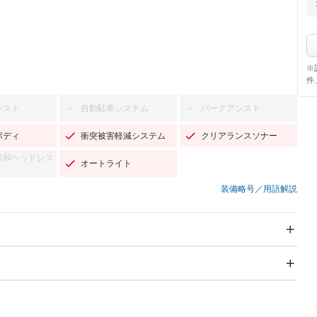
※
件
シスト
自動駐車システム
パークアシスト
－
－
ボディ
衝突被害軽減システム
クリアランスソナー
緩和ヘッドレス
オートライト
装備略号／用語解説
スライドドア
サンルーフ
－
－
Wエアコン
リフトアップ
－
－
TV：フルセグ
パワーステアリング
パワーウィンドウ