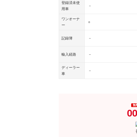
登録済未使
－
用車
ワンオーナ
○
ー
記録簿
－
輸入経路
－
ディーラー
－
車
無
00