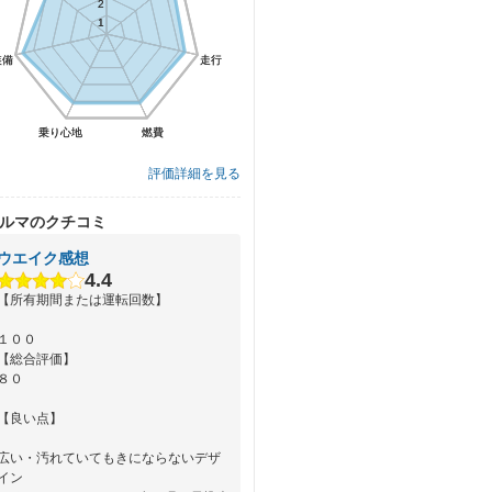
2
2
1
1
装備
装備
走行
走行
乗り心地
乗り心地
燃費
燃費
評価詳細を見る
ルマのクチコミ
ウエイク感想
4.4
【所有期間または運転回数】
１００
【総合評価】
８０
【良い点】
広い・汚れていてもきにならないデザ
イン