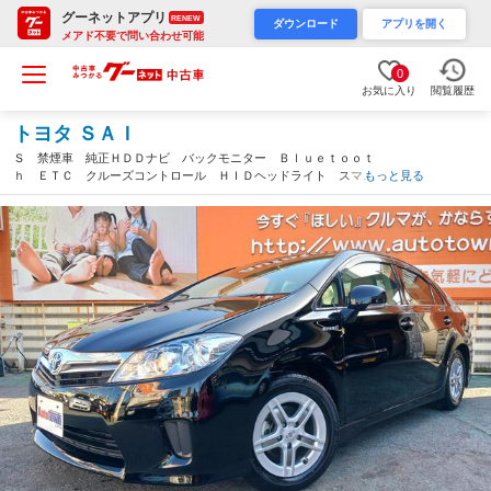
グーネットアプリ
RENEW
ダウンロード
アプリを開く
メアド不要で問い合わせ可能
0
お気に入り
閲覧履歴
トヨタ ＳＡＩ
Ｓ 禁煙車 純正ＨＤＤナビ バックモニター Ｂｌｕｅｔｏｏｔ
ｈ ＥＴＣ クルーズコントロール ＨＩＤヘッドライト スマー
もっと見る
トキー プッシュスターター 電動格納ウインカーミラー 純正１
６インチアルミ バイザー（愛知県）