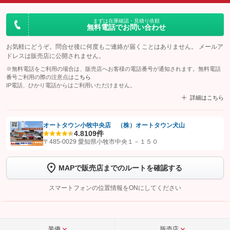
まずは在庫確認・見積り依頼
無料電話でお問い合わせ
お気軽にどうぞ。問合せ後に何度もご連絡が届くことはありません。 メールア
ドレスは販売店に公開されません。
※無料電話をご利用の場合は、販売店へお客様の電話番号が通知されます。無料電話
番号ご利用の際の注意点は
こちら
IP電話、ひかり電話からはご利用いただけません。
詳細はこちら
オートタウン小牧中央店 （株）オートタウン犬山
4.8
109件
【STEP1】
認証画面でグーネットを友だち追加してから「許可する」ボタンを押
〒485-0029 愛知県小牧市中央１－１５０
します
MAPで販売店までのルートを確認する
【STEP2】
トーク画面で
ボタンをタップして問い合わせを
完了してください。
スマートフォンの位置情報をONにしてください
こちら
装備
販売店