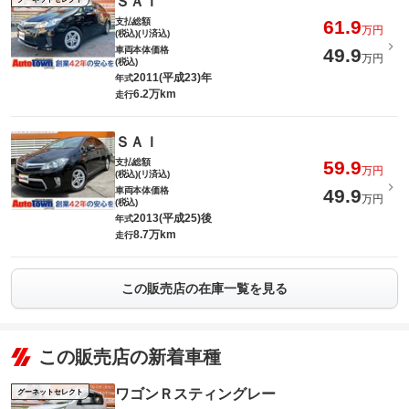
ＳＡＩ
支払総額
61.9
万円
(税込)(リ済込)
車両本体価格
49.9
万円
(税込)
2011(平成23)年
年式
6.2万km
走行
ＳＡＩ
支払総額
59.9
万円
(税込)(リ済込)
車両本体価格
49.9
万円
(税込)
2013(平成25)後
年式
8.7万km
走行
この販売店の在庫一覧を見る
この販売店の新着車種
ワゴンＲスティングレー
グーネットセレクト