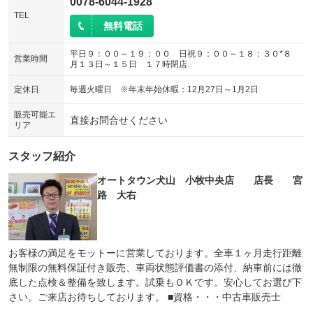
0078-6044-1928
TEL
無料電話
平日９：００～１９：００ 日祝９：００～１８：３０*８
営業時間
月１３日～１５日 １７時閉店
定休日
毎週火曜日 ※年末年始休暇：12月27日～1月2日
販売可能エ
直接お問合せください
リア
スタッフ紹介
オートタウン犬山 小牧中央店 店長 宮
路 大右
お客様の満足をモットーに営業しております。全車１ヶ月走行距離
無制限の無料保証付き販売、車両状態評価書の添付、納車前には徹
底した点検＆整備を致します。試乗もＯＫです。安心してお選び下
さい。ご来店お待ちしております。 ■資格・・・中古車販売士