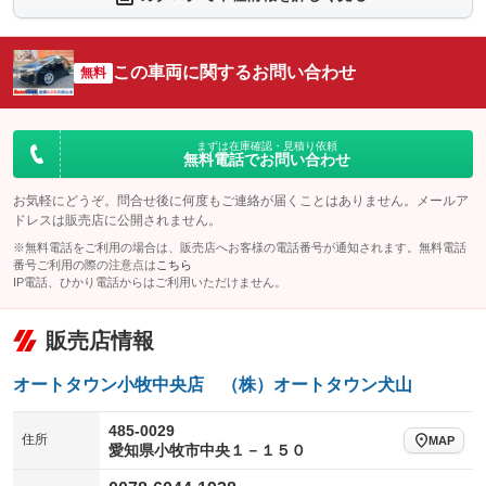
：装備なし
：装備なし
シートエアコン
全周囲カメラ
：装備なし
：装備なし
この車両に関するお問い合わせ
サイドカメラ
無料
ルーフレール
：装備なし
：装備なし
エアサスペンション
ヘッドライトウォッシャー
：装備なし
：装備なし
装備略号／用語解説
まずは在庫確認・見積り依頼
無料電話でお問い合わせ
お気軽にどうぞ。問合せ後に何度もご連絡が届くことはありません。メールア
ドレスは販売店に公開されません。
※無料電話をご利用の場合は、販売店へお客様の電話番号が通知されます。無料電話
番号ご利用の際の注意点は
こちら
IP電話、ひかり電話からはご利用いただけません。
販売店情報
オートタウン小牧中央店 （株）オートタウン犬山
485-0029
住所
MAP
愛知県小牧市中央１－１５０