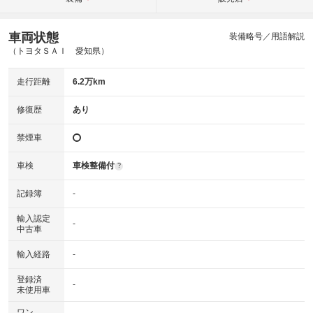
車両状態
装備略号／用語解説
（トヨタＳＡＩ 愛知県）
走行距離
6.2万km
修復歴
あり
禁煙車
車検
車検整備付
?
記録簿
-
輸入認定
-
中古車
輸入経路
-
登録済
-
未使用車
ワン