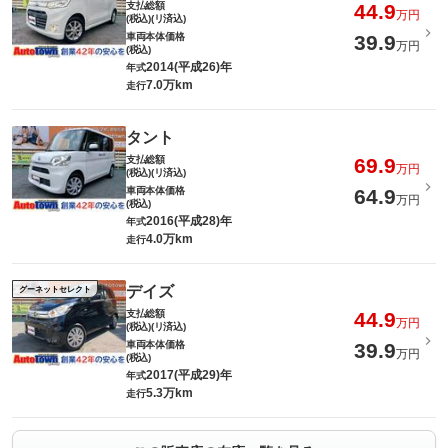
支払総額
44.9
万円
(税込)(リ済込)
車両本体価格
39.9
万円
(税込)
2014(平成26)年
年式
7.0万km
走行
タント
支払総額
69.9
万円
(税込)(リ済込)
車両本体価格
64.9
万円
(税込)
2016(平成28)年
年式
4.0万km
走行
デイズ
グーネットセレクト
支払総額
44.9
万円
(税込)(リ済込)
車両本体価格
39.9
万円
(税込)
2017(平成29)年
年式
5.3万km
走行