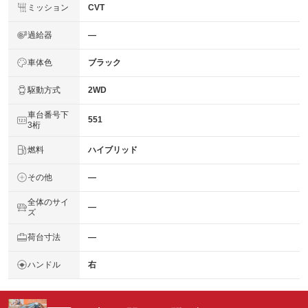
ミッション
CVT
過給器
―
車体色
ブラック
駆動方式
2WD
車台番号下
551
3桁
燃料
ハイブリッド
その他
―
全体のサイ
―
ズ
荷台寸法
―
ハンドル
右