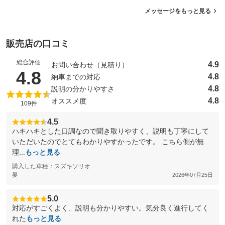
メッセージをもっと見る
販売店の口コミ
総合評価
4.9
お問い合わせ（見積り）
（5点満点中）
4.8
4.8
納車までの対応
4.8
説明の分かりやすさ
4.8
オススメ度
109件
4.5
ハキハキとした口調なので聞き取りやすく、説明も丁寧にして
いただいたのでとてもわかりやすかったです。 こちら側が無
理...
もっと見る
購入した車種：スズキソリオ
晏
2026年07月25日
5.0
対応がすごくよく、説明も分かりやすい。気分良く進行してく
れた
もっと見る