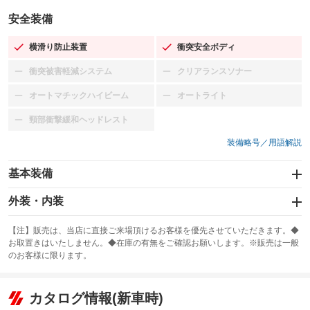
安全装備
横滑り防止装置
衝突安全ボディ
：装備あり
：装備あり
衝突被害軽減システム
クリアランスソナー
：装備なし
：装備なし
オートマチックハイビーム
オートライト
：装備なし
：装備なし
頸部衝撃緩和ヘッドレスト
：装備なし
装備略号／用語解説
基本装備
エアバッグ：運転席/助手席/サイド
外装・内装
：装備あり
スライドドア
カーナビ：HDDナビ
：装備なし
：装備あり
【注】販売は、当店に直接ご来場頂けるお客様を優先させていただきます。◆
お取置きはいたしません。◆在庫の有無をご確認お願いします。※販売は一般
サンルーフ
ABS
TV
：装備なし
：装備あり
：装備なし
のお客様に限ります。
エアコン
Wエアコン
オーディオ：MDまたはMDチェンジャー／CDまたはCDチェンジャー／
：装備あり
：装備なし
：装備あり
ミュージックプレイヤー接続可／ミュージックサーバー
リフトアップ
パワーステアリング
カタログ情報(新車時)
：装備なし
：装備あり
ビジュアル：-／DVD再生
：装備あり