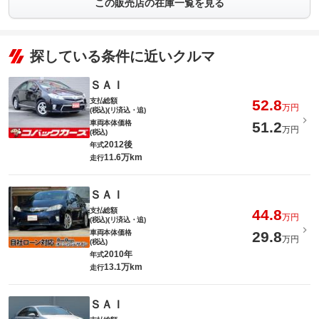
この販売店の在庫一覧を見る
探している条件に近いクルマ
ＳＡＩ
支払総額
52.8
万円
(税込)(リ済込・追)
車両本体価格
51.2
万円
(税込)
2012後
年式
11.6万km
走行
ＳＡＩ
支払総額
44.8
万円
(税込)(リ済込・追)
車両本体価格
29.8
万円
(税込)
2010年
年式
13.1万km
走行
ＳＡＩ