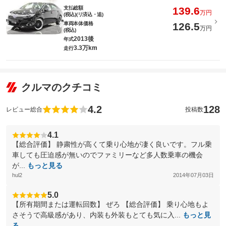
支払総額
139.6
万円
(税込)(リ済込・追)
車両本体価格
126.5
万円
(税込)
2013後
年式
3.3万km
走行
クルマのクチコミ
4.2
128
レビュー総合
投稿数
4.1
【総合評価】 静粛性が高くて乗り心地が凄く良いです。フル乗
車しても圧迫感が無いのでファミリーなど多人数乗車の機会
が...
もっと見る
hul2
2014年07月03日
5.0
【所有期間または運転回数】 ぜろ 【総合評価】 乗り心地もよ
さそうで高級感があり、内装も外装もとても気に入...
もっと見
る