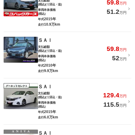
支払総額
59.8
万円
(税込)(リ済込・追)
車両本体価格
51.2
万円
(税込)
2015年
年式
10.9万km
走行
ＳＡＩ
支払総額
59.8
万円
(税込)(リ済込・追)
車両本体価格
52
万円
(税込)
2010年
年式
9.9万km
走行
ＳＡＩ
グーネットセレクト
支払総額
129.4
万円
(税込)(リ済込・追)
車両本体価格
115.5
万円
(税込)
2015年
年式
6.0万km
走行
ＳＡＩ