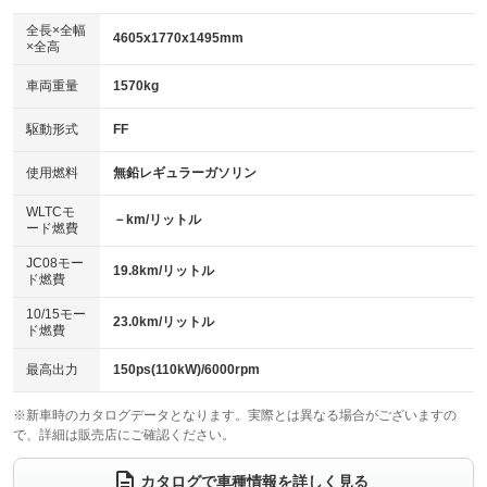
ダウンヒルアシストコントロール
：装備なし
アルミホイール：16インチ
全長×全幅
：装備あり
4605x1770x1495mm
×全高
パワーウィンドウ
盗難防止システム
：装備あり
：装備あり
革シート
ハーフレザーシート
：装備なし
：装備なし
車両重量
1570kg
アイドリングストップ
ドライブレコーダー
：装備あり
：装備なし
キーレス
LEDヘッドランプ
：装備あり
：装備なし
USB入力端子
Bluetooth接続
駆動形式
FF
：装備なし
：装備あり
HID(キセノンライト)
ポータブルナビ
：装備あり
：装備なし
100V電源
クリーンディーゼル
使用燃料
無鉛レギュラーガソリン
：装備なし
：装備なし
バックカメラ
ETC
：装備あり
：装備あり
センターデフロック
：装備なし
WLTCモ
エアロ
スマートキー
－km/リットル
：装備なし
：装備あり
ード燃費
レンタカーアップ
展示・試乗車
：装備なし
：装備なし
ローダウン
ランフラットタイヤ
：装備なし
：装備なし
JC08モー
19.8km/リットル
ド燃費
電動格納ミラー
：装備なし
パワーシート
3列シート
：装備あり
：装備なし
10/15モー
装備略号／用語解説
23.0km/リットル
ド燃費
ベンチシート
フルフラットシート
：装備なし
：装備なし
チップアップシート
オットマン
最高出力
150ps(110kW)/6000rpm
：装備なし
：装備なし
電動格納サードシート
シートヒーター
：装備なし
：装備なし
※新車時のカタログデータとなります。実際とは異なる場合がございますの
で、詳細は販売店にご確認ください。
ウォークスルー
後席モニター
：装備なし
：装備なし
カタログで車種情報を詳しく見る
電動リアゲート
フロントカメラ