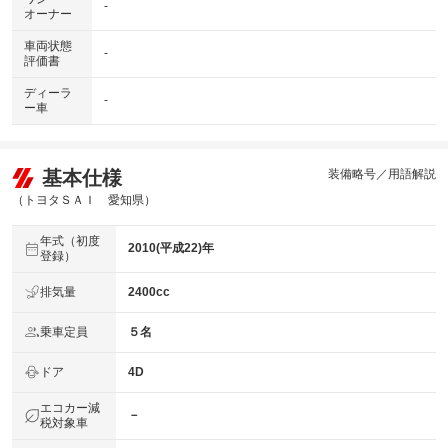
-
オーナー
車両状態
-
評価書
ディーラ
-
ー車
基本仕様
装備略号／用語解説
（トヨタＳＡＩ 愛知県）
年式（初度
2010(平成22)年
登録）
排気量
2400cc
乗車定員
５名
ドア
4D
エコカー減
－
税対象車