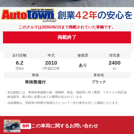
このクルマは2026/06/10まで掲載されていた車輛です。
掲載終了
走行距離
年式
修復歴
排気量
6.2
2010
2400
あり
万km
(平成22)年
cc
車検
車体色
車検整備付
ブラック
支払総額には、車両本体価格の他、保険料、税金、登録等に伴う費用、リサイクル預託金
相当額等、購入時に必要な全ての費用が含まれています。
当該価格は、登録等の時期や地域などについて一定の条件を付した価格になります。
この車両に関するお問い合わせ
無料