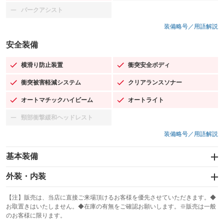
パークアシスト
：装備なし
装備略号／用語解説
安全装備
横滑り防止装置
衝突安全ボディ
：装備あり
：装備あり
衝突被害軽減システム
クリアランスソナー
：装備あり
：装備あり
オートマチックハイビーム
オートライト
：装備あり
：装備あり
頸部衝撃緩和ヘッドレスト
：装備なし
装備略号／用語解説
基本装備
エアバッグ：運転席/助手席/サイド
外装・内装
：装備あり
スライドドア
カーナビ：メモリーナビ他
：装備なし
：装備あり
【注】販売は、当店に直接ご来場頂けるお客様を優先させていただきます。◆
お取置きはいたしません。◆在庫の有無をご確認お願いします。※販売は一般
サンルーフ
ABS
TV：フルセグ
：装備なし
：装備あり
：装備あり
のお客様に限ります。