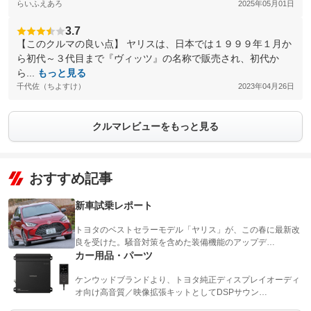
らいふえあろ
2025年05月01日
3.7
【このクルマの良い点】 ヤリスは、日本では１９９９年１月か
ら初代～３代目まで『ヴィッツ』の名称で販売され、初代か
ら...
もっと見る
千代佐（ちよすけ）
2023年04月26日
クルマレビューをもっと見る
おすすめ記事
新車試乗レポート
トヨタのベストセラーモデル「ヤリス」が、この春に最新改
良を受けた。騒音対策を含めた装備機能のアップデ…
カー用品・パーツ
ケンウッドブランドより、トヨタ純正ディスプレイオーディ
オ向け高音質／映像拡張キットとしてDSPサウン…