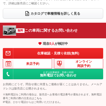
で、詳細は販売店にご確認ください。
ウォークスルー
後席モニター
：装備なし
：装備なし
電動リアゲート
フロントカメラ
カタログで車種情報を詳しく見る
：装備なし
：装備なし
シートエアコン
全周囲カメラ
：装備なし
：装備なし
サイドカメラ
ルーフレール
この車両に関するお問い合わせ
：装備なし
無料
：装備なし
エアサスペンション
ヘッドライトウォッシャー
：装備なし
：装備なし
現在
0
人
が検討中
装備略号／用語解説
在庫確認・見積り依頼(無料)
オンライン
来店予約
商談予約
まずは在庫確認・見積り依頼
無料電話でお問い合わせ
お気軽にどうぞ。問合せ後に何度もご連絡が届くことはありません。メールア
ドレスは販売店に公開されません。
※無料電話をご利用の場合は、販売店へお客様の電話番号が通知されます。無料電話
番号ご利用の際の注意点は
こちら
IP電話、ひかり電話からはご利用いただけません。