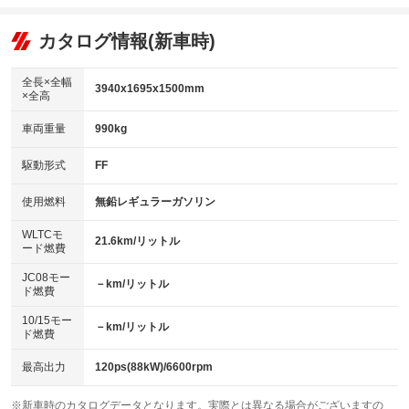
エアコン
Wエアコン
オーディオ：ミュージックプレイヤー接続可
：装備あり
：装備なし
：装備あり
リフトアップ
パワーステアリング
カタログ情報(新車時)
ビジュアル
：装備なし
：装備あり
：装備なし
ダウンヒルアシストコントロール
アルミホイール
：装備なし
：装備なし
全長×全幅
3940x1695x1500mm
×全高
パワーウィンドウ
盗難防止システム
革シート
ハーフレザーシート
：装備あり
：装備あり
：装備なし
：装備なし
車両重量
990kg
アイドリングストップ
ドライブレコーダー
キーレス
LEDヘッドランプ
：装備なし
：装備あり
：装備あり
：装備なし
USB入力端子
Bluetooth接続
駆動形式
FF
HID(キセノンライト)
ポータブルナビ
：装備あり
：装備あり
：装備なし
：装備なし
100V電源
クリーンディーゼル
バックカメラ
ETC
使用燃料
無鉛レギュラーガソリン
：装備なし
：装備なし
：装備あり
：装備あり
センターデフロック
エアロ
スマートキー
：装備なし
WLTCモ
：装備なし
：装備なし
21.6km/リットル
ード燃費
レンタカーアップ
展示・試乗車
ローダウン
ランフラットタイヤ
：装備なし
：装備なし
：装備なし
：装備なし
JC08モー
－km/リットル
ド燃費
電動格納ミラー
パワーシート
3列シート
：装備あり
：装備なし
：装備なし
10/15モー
装備略号／用語解説
－km/リットル
ベンチシート
フルフラットシート
ド燃費
：装備なし
：装備なし
チップアップシート
オットマン
：装備なし
：装備なし
最高出力
120ps(88kW)/6600rpm
電動格納サードシート
シートヒーター
：装備なし
：装備なし
※新車時のカタログデータとなります。実際とは異なる場合がございますの