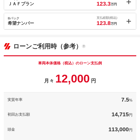
123.3
ＪＡＦプラン
万円
内：オプシ
0.6
ョン価格
支払総額(税込)
Bパック
万円
123.8
(税込)
希望ナンバー
万円
車両本体価
113
万円
内：オプシ
格
1.1
ョン価格
万円
(税込)
ローンご利用時（参考）
車両本体価
113
万円
格
車両本体価格（税込）のローン支払例
パック内容
ＪＡＦ１年分の入会金＋年会費のプランになります。安心充実の
12,000
ロードサービス。「無料」で受けれるサービスが多いから安
月々
円
パック内容
心！！自動車保険のロードサービスで対応できない作業もＪＡＦ
なら可能な場合があります。
希望ナンバーで愛車をもっと特別に！！※抽選希望番号は取れな
い場合があります。※図柄入りご当地ナンバー等は費用が地域に
備考
－
7.5
実質年率
%
より異なります。お問合せ下さい。
[保証付]：1年・走行無制限
保証
備考
－
１年間のＧｏｏ保証費用も含んだ価格です。
14,715
初回お支払額
円
計330項目
[保証付]：1年・走行無制限
保証
保証範囲は３３０項目以上。故障がおきても、電話１本で即対
１年間のＧｏｏ保証費用も含んだ価格です。
113,000
保証項目
応。専用コールセンターが、あなたのカーライフをサポートしま
頭金
円
す。専任のオペレーターが対応するため、修理の承認から作業の
計330項目
着手までが早いのが特徴です。
保証範囲は３３０項目以上。故障がおきても、電話１本で即対