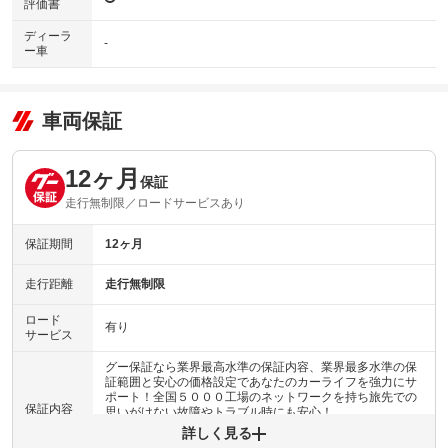
評価書
ディーラ
-
ー車
車両保証
12ヶ月
保証
走行無制限／ロードサービスあり
保証期間
12ヶ月
走行距離
走行無制限
ロード
有り
サービス
グー保証なら業界最高水準の保証内容、業界最多水準の保
証範囲と安心の価格設定であなたのカーライフを強力にサ
ポート！全国５０００工場のネットワークを持ち旅先での
保証内容
思いがけない故障やトラブル時にも安心！
詳しく見る
保証内容について問い合わせる