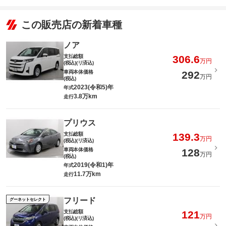
この販売店の新着車種
ノア
支払総額
306.6
万円
(税込)(リ済込)
車両本体価格
292
万円
(税込)
2023(令和5)年
年式
3.8万km
走行
プリウス
支払総額
139.3
万円
(税込)(リ済込)
車両本体価格
128
万円
(税込)
2019(令和1)年
年式
11.7万km
走行
フリード
グーネットセレクト
支払総額
121
万円
(税込)(リ済込)