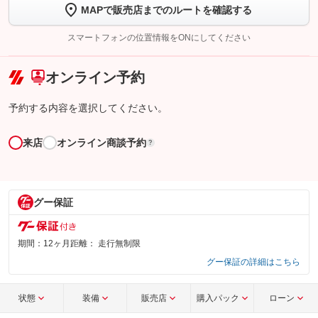
MAPで販売店までのルートを確認する
【STEP2】
トーク画面で
ボタンをタップして問い合わせを
完了してください。
スマートフォンの位置情報をONにしてください
こちら
オンライン予約
予約する内容を選択してください。
来店
オンライン商談予約
?
グー保証
期間：
12ヶ月
距離：
走行無制限
グー保証の詳細はこちら
状態
装備
販売店
購入パック
ローン