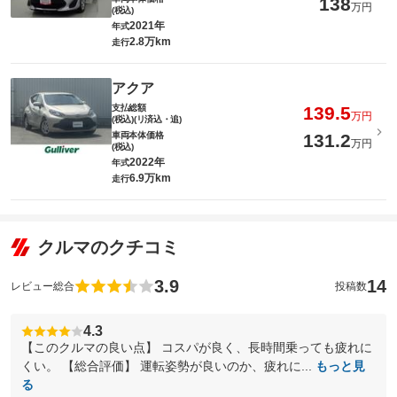
138
万円
(税込)
2021年
年式
2.8万km
走行
アクア
支払総額
139.5
万円
(税込)(リ済込・追)
車両本体価格
131.2
万円
(税込)
2022年
年式
6.9万km
走行
クルマのクチコミ
3.9
14
レビュー総合
投稿数
4.3
【このクルマの良い点】 コスパが良く、長時間乗っても疲れに
くい。 【総合評価】 運転姿勢が良いのか、疲れに...
もっと見
る