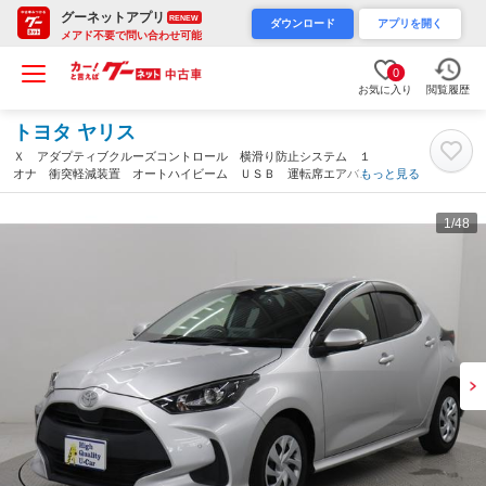
グーネットアプリ
RENEW
ダウンロード
アプリを開く
メアド不要で問い合わせ可能
0
お気に入り
閲覧履歴
トヨタ ヤリス
Ｘ アダプティブクルーズコントロール 横滑り防止システム １
オナ 衝突軽減装置 オートハイビーム ＵＳＢ 運転席エアバッ
もっと見る
グ ドライブレコーダー クリアランスソナー 衝突安全ボディ
パワーウインドウ ＡＢＳ（愛知県）
1
/48