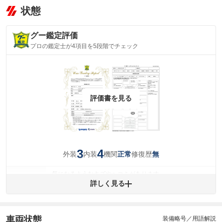
状態
グー鑑定評価
プロの鑑定士が4項目を5段階でチェック
評価書を見る
3
4
外装
内装
機関
修復歴
正常
無
気になるようなキズやヘコミがあります。
外装
詳しく見る
(車両外装)
キズ・へこみについて問い合わせる
内装
気になる汚れ等が、部分的にあります。
(内装状態)
車両状態
装備略号／用語解説