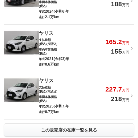
車両本体価格
188
万円
(税込)
2024(令和6)年
年式
2.1万km
走行
ヤリス
支払総額
165.2
万円
(税込)(リ済込)
車両本体価格
155
万円
(税込)
2021(令和3)年
年式
0.6万km
走行
ヤリス
支払総額
227.7
万円
(税込)(リ済込)
車両本体価格
218
万円
(税込)
2025(令和7)年
年式
0.7万km
走行
この販売店の在庫一覧を見る