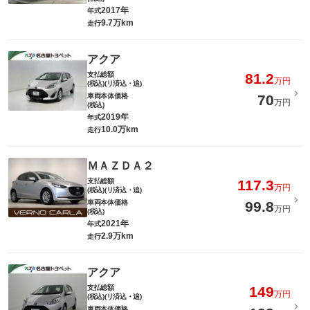
2017年
年式
9.7万km
走行
アクア
支払総額
81.2
万円
(税込)(リ済込・追)
車両本体価格
70
万円
(税込)
2019年
年式
10.0万km
走行
ＭＡＺＤＡ２
支払総額
117.3
万円
(税込)(リ済込・追)
車両本体価格
99.8
万円
(税込)
2021年
年式
2.9万km
走行
アクア
支払総額
149
万円
(税込)(リ済込・追)
車両本体価格