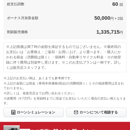
保証項目
応。専用コールセンターが、あなたのカーライフをサポートしま
60
総支払回数
無制限。車両本体価格。
回
す。専任のオペレーターが対応するため、修理の承認から作業の
国産車の場合、車輌本体価格（税込）を上限とします。車輌本体
修理回数・
着手までが早いのが特徴です。
価格（税込）が５０万円以下の場合は上限を５０万円（税込）ま
上限金額
でとします。輸入車の場合は、１００万円（税込）を上限としま
50,000
無制限。車両本体価格。
ボーナス月加算金額
円 × 2回
す。
国産車の場合、車輌本体価格（税込）を上限とします。車輌本体
修理回数・
価格（税込）が５０万円以下の場合は上限を５０万円（税込）ま
無し
上限金額
でとします。輸入車の場合は、１００万円（税込）を上限としま
1,335,715
本保証の開始時からの走行距離が５００Ｋｍに満たない車両に生
割賦販売価格
円
す。
免責金
じたエンジン本体及びトランスミッションの交換又はオーバーホ
ールについて、本保証に基づき保証修理を行う責任を負わないも
無し
のとします。
本保証の開始時からの走行距離が５００Ｋｍに満たない車両に生
※上記残価は満了時の金額を保証するものではございません。※最終回の
免責金
じたエンジン本体及びトランスミッションの交換又はオーバーホ
保証修理受
お支払いは「お乗換え・ご返却・お買い上げ」より選べます。・購入にか
グー保証サポートデスク
ールについて、本保証に基づき保証修理を行う責任を負わないも
付先
のとします。
かわる税金（消費税は除く）・保険料・自動車リサイクル料金・その他登
ロードサー
録に伴う費用は別途申し受けます。※このお支払プランは一例です。詳し
保証修理受
有り
-
ビスの有無
くは販売店スタッフまで。
付先
ロードサー
有り
※上記のお支払い例は、あくまでも参考例です。
ビスの有無
このパックの見積もり依頼（無料）
※上記の金額には税金（車両本体価格(税込)の消費税除く）とその他諸費用は含まれ
ておりません。
このパックの見積もり依頼（無料）
※詳しくは、各販売店までお問い合わせください。
※諸費用（9.7万円）を登録時までに現金でお支払いいただく場合の支払い例となりま
す。
ローンシミュレーション
ローンについて相談する