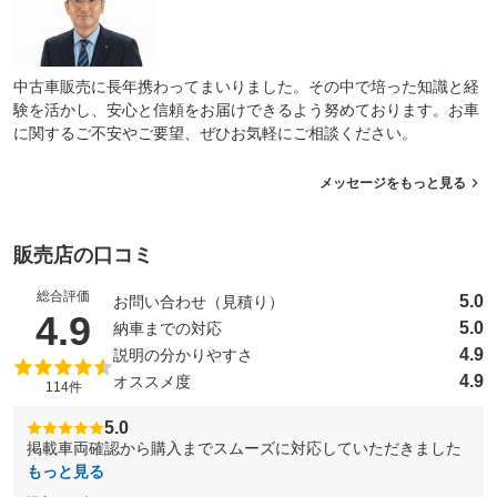
中古車販売に長年携わってまいりました。その中で培った知識と経
験を活かし、安心と信頼をお届けできるよう努めております。お車
に関するご不安やご要望、ぜひお気軽にご相談ください。
メッセージをもっと見る
販売店の口コミ
総合評価
5.0
お問い合わせ（見積り）
（5点満点中）
4.9
5.0
納車までの対応
4.9
説明の分かりやすさ
4.9
オススメ度
114件
5.0
掲載車両確認から購入までスムーズに対応していただきました
もっと見る