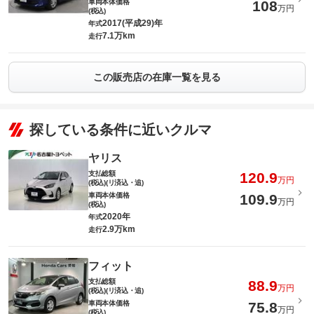
車両本体価格
108
万円
(税込)
2017(平成29)年
年式
7.1万km
走行
この販売店の在庫一覧を見る
探している条件に近いクルマ
ヤリス
支払総額
120.9
万円
(税込)(リ済込・追)
車両本体価格
109.9
万円
(税込)
2020年
年式
2.9万km
走行
フィット
支払総額
88.9
万円
(税込)(リ済込・追)
車両本体価格
75.8
万円
(税込)