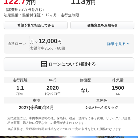
122.7
113
万円
万円
（諸費用9.7万円を含む）
法定整備：
整備付
保証：
12ヶ月・走行無制限
希望予算で相談してみる
価格変更をお知らせ
12,000
月々
円
通常ローン
詳細を見る
実質年率7.5%・60回
ローンについて相談する
走行距離
年式
修復歴
排気量
1.1
2020
1500
なし
万km
(令和2)年
cc
車検
車体色
2027(令和9)年4月
シルバーメタリック
支払総額には、車両本体価格の他、保険料、税金、登録等に伴う費用、リサイクル預託金
相当額等、購入時に必要な全ての費用が含まれています。
当該価格は、登録等の時期や地域などについて一定の条件を付した価格になります。