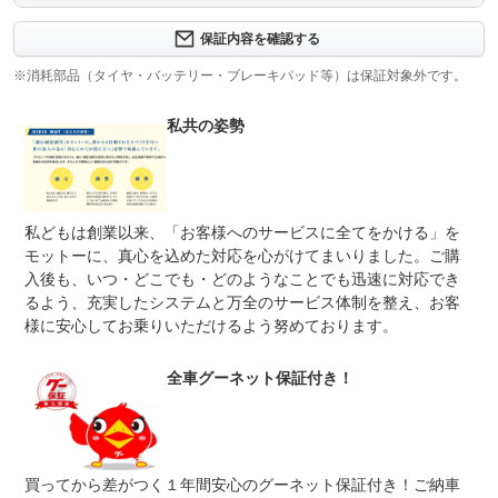
計410項目
保証内容を確認する
保証範囲は４１０項目以上。故障がおきても、電話１本で
保証項目
即対応。専用コールセンターが、あなたのカーライフをサ
※消耗部品（タイヤ・バッテリー・ブレーキパッド等）は保証対象外です。
ポートします。専任のオペレーターが対応するため、修理
の承認から作業の着手までが早いのが特徴です。
私共の姿勢
修理回数
無制限
車両本体価格
国産車の場合、車両本体価格（税込）を上限とします。車
上限金額
両本体価格（税込）が５０万円以下の場合は上限を５０万
私どもは創業以来、「お客様へのサービスに全てをかける」を
円（税込）までとします。輸入車の場合は、１００万円
（税込）を上限とします。
モットーに、真心を込めた対応を心がけてまいりました。ご購
入後も、いつ・どこでも・どのようなことでも迅速に対応でき
無し
るよう、充実したシステムと万全のサービス体制を整え、お客
本保証の開始時からの走行距離が５００Ｋｍに満たない車
免責金
両に生じたエンジン本体及びトランスミッションの交換又
様に安心してお乗りいただけるよう努めております。
はオーバーホールについて、本保証に基づき保証修理を行
う責任を負わないものとします。
全車グーネット保証付き！
保証修理
グー保証サポートデスク
受付先
整備付 法定12ヶ月または法定24ヶ月点検整備付
法定整備
※車検なし・車検整備付の場合は法定24ヶ月点検整備付
※商用車は6ヶ月または12ヶ月点検整備付
買ってから差がつく１年間安心のグーネット保証付き！ご納車