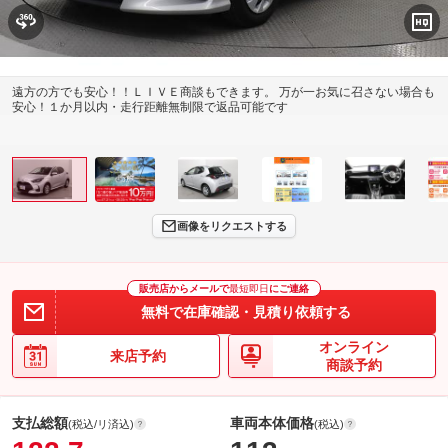
遠方の方でも安心！！ＬＩＶＥ商談もできます。 万が一お気に召さない場合も
安心！１か月以内・走行距離無制限で返品可能です
画像をリクエストする
販売店からメールで
最短即日
にご連絡
無料で在庫確認・見積り依頼する
オンライン
来店予約
商談予約
支払総額
車両本体価格
(税込/リ済込)
(税込)