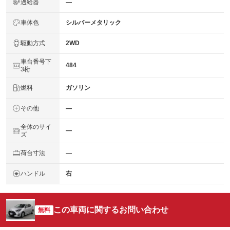
過給器
―
車体色
シルバーメタリック
駆動方式
2WD
車台番号下
484
3桁
燃料
ガソリン
その他
―
全体のサイ
―
ズ
荷台寸法
―
ハンドル
右
この車両に関するお問い合わせ
無料