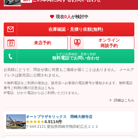
現在
0
人
が検討中
在庫確認・見積り依頼(無料)
オンライン
来店予約
商談予約
まずは在庫確認・見積り依頼
無料電話でお問い合わせ
お気軽にどうぞ。問合せ後に何度もご連絡が届くことはありません。 メールア
ドレスは販売店に公開されません。
※無料電話をご利用の場合は、販売店へお客様の電話番号が通知されます。無料電話
番号ご利用の際の注意点は
こちら
IP電話、ひかり電話からはご利用いただけません。
詳細はこちら
オートプラザキリックス 岡崎大樹寺店
4.9
114件
【STEP1】
認証画面でグーネットを友だち追加してから「許可する」ボタンを押
〒444-2121 愛知県岡崎市鴨田町広元２１２
します