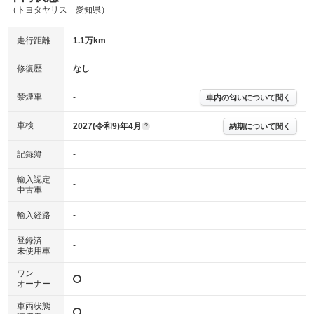
主要機関に不具合はありません。
機関
（トヨタヤリス 愛知県）
詳細は鑑定書をご確認ください。
修復歴
走行距離
1.1万km
※グー鑑定は保証サービスではございません。購入時は必ず現車をご確認
修復歴
なし
下さい。
※実際にお渡しするコンディションチェックシートにつきましては、形式
禁煙車
-
車内の匂いについて聞く
および表示項目が異なる場合がございます。
※グー鑑定の評価はあくまでも記載している鑑定日の鑑定結果となりま
車検
2027(令和9)年4月
す。車両情報等の詳細は各販売店へお問い合わせ下さい。
納期について聞く
?
記録簿
-
輸入認定
-
中古車
輸入経路
-
登録済
-
未使用車
ワン
オーナー
車両状態