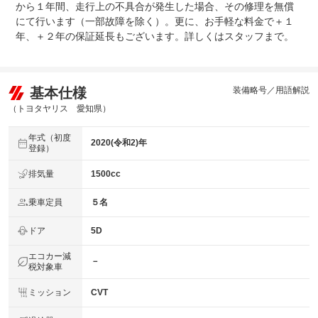
から１年間、走行上の不具合が発生した場合、その修理を無償
車検相当の納車整備はもちろん、ボディーコート（当社指
法定整備
定）費用、１年間のＧｏｏ保証費用も含んだ価格となって
にて行います（一部故障を除く）。更に、お手軽な料金で＋１
について
おります。※タイヤ交換が必要な場合は、別途費用を頂戴
年、＋２年の保証延長もございます。詳しくはスタッフまで。
する場合がございます。
基本仕様
装備略号／用語解説
（トヨタヤリス 愛知県）
年式（初度
2020(令和2)年
登録）
排気量
1500cc
乗車定員
５名
ドア
5D
エコカー減
－
税対象車
ミッション
CVT