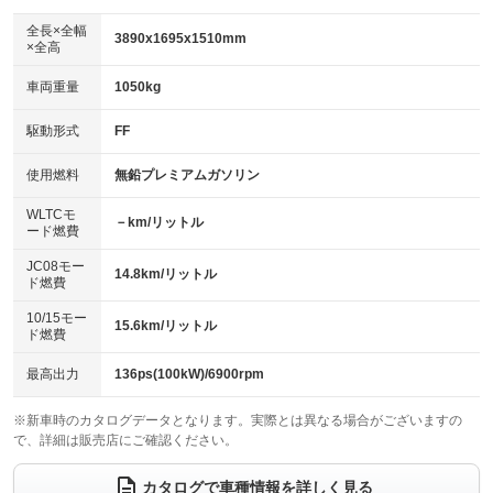
ダウンヒルアシストコントロール
アルミホイール：17インチ
：装備なし
：装備あり
全長×全幅
3890x1695x1510mm
×全高
パワーウィンドウ
盗難防止システム
革シート
ハーフレザーシート
：装備あり
：装備あり
：装備なし
：装備なし
車両重量
1050kg
アイドリングストップ
ドライブレコーダー
キーレス
LEDヘッドランプ
：装備なし
：装備なし
：装備あり
：装備なし
USB入力端子
Bluetooth接続
駆動形式
FF
HID(キセノンライト)
ポータブルナビ
：装備あり
：装備あり
：装備あり
：装備なし
100V電源
クリーンディーゼル
バックカメラ
ETC
使用燃料
無鉛プレミアムガソリン
：装備なし
：装備なし
：装備あり
：装備あり
センターデフロック
エアロ
スマートキー
：装備なし
WLTCモ
：装備あり
：装備あり
－km/リットル
ード燃費
レンタカーアップ
展示・試乗車
ローダウン
ランフラットタイヤ
：装備なし
：装備なし
：装備あり
：装備なし
JC08モー
14.8km/リットル
ド燃費
電動格納ミラー
パワーシート
3列シート
：装備あり
：装備なし
：装備なし
10/15モー
装備略号／用語解説
15.6km/リットル
ベンチシート
フルフラットシート
ド燃費
：装備なし
：装備なし
チップアップシート
オットマン
：装備なし
：装備なし
最高出力
136ps(100kW)/6900rpm
電動格納サードシート
シートヒーター
：装備なし
：装備なし
※新車時のカタログデータとなります。実際とは異なる場合がございますの
で、詳細は販売店にご確認ください。
ウォークスルー
後席モニター
：装備なし
：装備なし
電動リアゲート
フロントカメラ
カタログで車種情報を詳しく見る
：装備なし
：装備なし