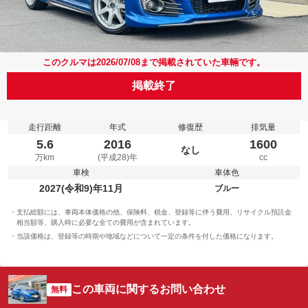
このクルマは2026/07/08まで掲載されていた車輛です。
掲載終了
走行距離
年式
修復歴
排気量
5.6
2016
1600
なし
万km
(平成28)年
cc
車検
車体色
2027(令和9)年11月
ブルー
支払総額には、車両本体価格の他、保険料、税金、登録等に伴う費用、リサイクル預託金
相当額等、購入時に必要な全ての費用が含まれています。
当該価格は、登録等の時期や地域などについて一定の条件を付した価格になります。
この車両に関するお問い合わせ
無料