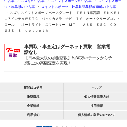
中古車
スズキの中古車
スイフトスポーツの中古車
スイフトスポー
ツ・岐阜県の中古車
スイフトスポーツ・岐阜県羽島郡岐南町の中古車
スズキ スイフトスポーツ ベースグレード ＴＥＩＮ車高調 ＥＮＫＥＩ
１７インチＡＷＥＴＣ バックカメラ ナビ ＴＶ オートクルーズコント
ロール オートライト スマートキー ＭＴ ＡＢＳ ＥＳＣ ＣＤ
ＵＳＢ Ｂｌｕｅｔｏｏｔｈ
車買取・車査定はグーネット買取 営業電
話なし
【日本最大級の加盟店数】約30万のデータから予
想以上の高額査定を実現！
質問はコチラ
ヘルプ
推奨環境
個人情報保護方針
企業情報
採用情報
利用規約
個人情報の取扱いについて