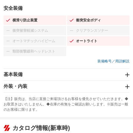
安全装備
横滑り防止装置
衝突安全ボディ
：装備あり
：装備あり
衝突被害軽減システム
クリアランスソナー
：装備なし
：装備なし
オートマチックハイビーム
オートライト
：装備なし
：装備あり
頸部衝撃緩和ヘッドレスト
：装備なし
装備略号／用語解説
基本装備
エアバッグ：運転席/助手席
外装・内装
：装備あり
スライドドア
カーナビ：メモリーナビ他
：装備なし
：装備あり
【注】販売は、当店に直接ご来場頂けるお客様を優先させていただきます。◆
お取置きはいたしません。◆在庫の有無をご確認お願いします。※販売は一般
サンルーフ
ABS
TV：ワンセグ
：装備なし
：装備あり
：装備あり
のお客様に限ります。
エアコン
Wエアコン
オーディオ：CDまたはCDチェンジャー／ミュージックサーバー
：装備あり
：装備なし
：装備あり
リフトアップ
パワーステアリング
カタログ情報(新車時)
ビジュアル：-／DVD再生
：装備なし
：装備あり
：装備あり