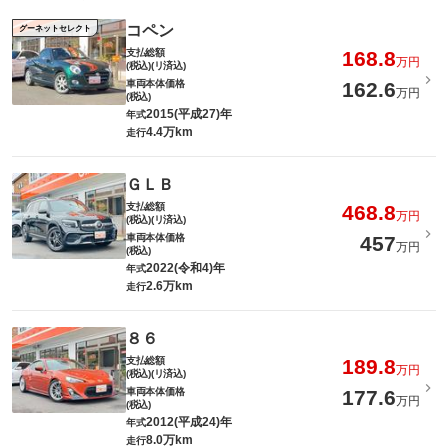
コペン
グーネットセレクト
支払総額
168.8
万円
(税込)(リ済込)
車両本体価格
162.6
万円
(税込)
2015(平成27)年
年式
4.4万km
走行
ＧＬＢ
支払総額
468.8
万円
(税込)(リ済込)
車両本体価格
457
万円
(税込)
2022(令和4)年
年式
2.6万km
走行
８６
支払総額
189.8
万円
(税込)(リ済込)
車両本体価格
177.6
万円
(税込)
2012(平成24)年
年式
8.0万km
走行