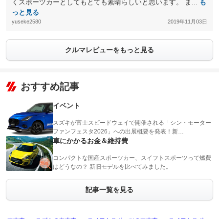
くスポーツカーとしてもとても素晴らしいと思います。 ま...
も
っと見る
yuseke2580
2019年11月03日
クルマレビューをもっと見る
おすすめ記事
イベント
スズキが富士スピードウェイで開催される「シン・モーター
ファンフェスタ2026」への出展概要を発表！新…
車にかかるお金＆維持費
コンパクトな国産スポーツカー、スイフトスポーツって燃費
はどうなの？ 新旧モデルを比べてみました。
記事一覧を見る