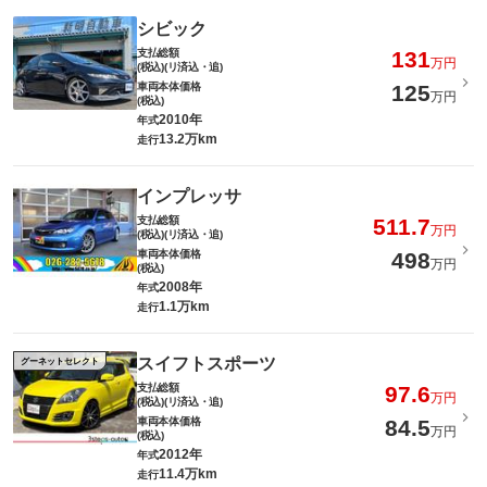
シビック
支払総額
131
万円
(税込)(リ済込・追)
車両本体価格
125
万円
(税込)
2010年
年式
13.2万km
走行
インプレッサ
支払総額
511.7
万円
(税込)(リ済込・追)
車両本体価格
498
万円
(税込)
2008年
年式
1.1万km
走行
スイフトスポーツ
グーネットセレクト
支払総額
97.6
万円
(税込)(リ済込・追)
車両本体価格
84.5
万円
(税込)
2012年
年式
11.4万km
走行