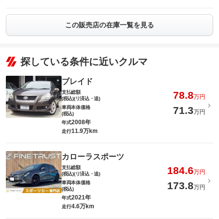
この販売店の在庫一覧を見る
探している条件に近いクルマ
ブレイド
支払総額
78.8
万円
(税込)(リ済込・追)
車両本体価格
71.3
万円
(税込)
2008年
年式
11.9万km
走行
カローラスポーツ
支払総額
184.6
万円
(税込)(リ済込・追)
車両本体価格
173.8
万円
(税込)
2021年
年式
4.6万km
走行