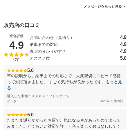
メッセージをもっと見る
販売店の口コミ
総合評価
4.9
お問い合わせ（見積り）
（5点満点中）
4.9
4.9
納車までの対応
4.9
説明の分かりやすさ
5.0
オススメ度
47件
5.0
車の説明から、納車までの対応まで、大変親切にスピード感持
って対応頂きました。 すごく気持ちが良かったです。
もっと見
る
購入した車種：スズキスイフトスポーツ
かっきー
2026年05月09日
5.0
たまたま通りかかったお店で、気になる車があったのでよって
みました。とてもいい対応で詳しく色々楽しくおはなししてく