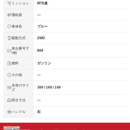
ミッション
MT6速
過給器
―
車体色
ブルー
駆動方式
2WD
車台番号下
869
3桁
燃料
ガソリン
その他
―
全体のサイ
389 / 169 / 149
ズ
荷台寸法
―
ハンドル
右