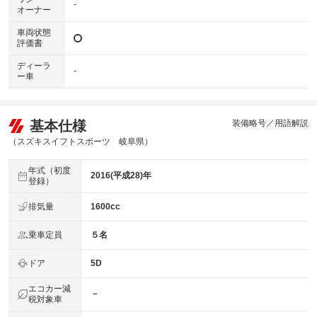
-
オーナー
車両状態
評価書
ディーラ
-
ー車
基本仕様
装備略号／用語解説
（スズキスイフトスポーツ 岐阜県）
年式（初度
2016(平成28)年
登録）
排気量
1600cc
乗車定員
５名
ドア
5D
エコカー減
－
税対象車