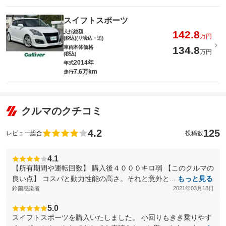
スイフトスポーツ
支払総額
142.8
万円
(税込)(リ済込・追)
車両本体価格
134.8
万円
(税込)
2014年
年式
7.6万km
走行
クルマのクチコミ
4.2
125
レビュー総合
投稿数
4.1
【所有期間や運転回数】 購入後４０００キロ弱 【このクルマの
良い点】 コスパと動力性能の高さ。それと意外と...
もっと見る
鈴菌感染者
2021年03月18日
5.0
スイフトスポーツを購入いたしました。 小回りもきき乗りやす