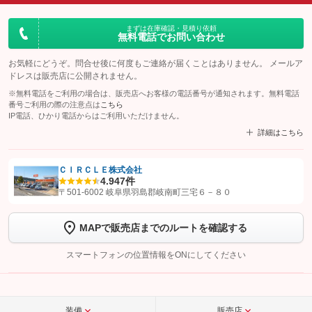
まずは在庫確認・見積り依頼
無料電話でお問い合わせ
お気軽にどうぞ。問合せ後に何度もご連絡が届くことはありません。 メールア
ドレスは販売店に公開されません。
※無料電話をご利用の場合は、販売店へお客様の電話番号が通知されます。無料電話
番号ご利用の際の注意点は
こちら
IP電話、ひかり電話からはご利用いただけません。
詳細はこちら
ＣＩＲＣＬＥ株式会社
4.9
47件
【STEP1】
認証画面でグーネットを友だち追加してから「許可する」ボタンを押
〒501-6002 岐阜県羽島郡岐南町三宅６－８０
します
MAPで販売店までのルートを確認する
【STEP2】
トーク画面で
ボタンをタップして問い合わせを
完了してください。
スマートフォンの位置情報をONにしてください
こちら
装備
販売店