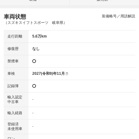
車両状態
装備略号／用語解説
（スズキスイフトスポーツ 岐阜県）
走行距離
5.6万km
修復歴
なし
禁煙車
車検
2027(令和9)年11月
?
記録簿
輸入認定
-
中古車
輸入経路
-
登録済
-
未使用車
ワン