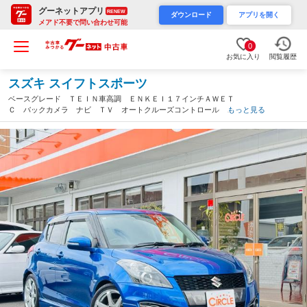
グーネットアプリ
RENEW
ダウンロード
アプリを開く
メアド不要で問い合わせ可能
0
お気に入り
閲覧履歴
スズキ スイフトスポーツ
ベースグレード ＴＥＩＮ車高調 ＥＮＫＥＩ１７インチＡＷＥＴ
Ｃ バックカメラ ナビ ＴＶ オートクルーズコントロール
もっと見る
オートライト スマートキー ＭＴ ＡＢＳ ＥＳＣ ＣＤ Ｕ
ＳＢ Ｂｌｕｅｔｏｏｔｈ（岐阜県）