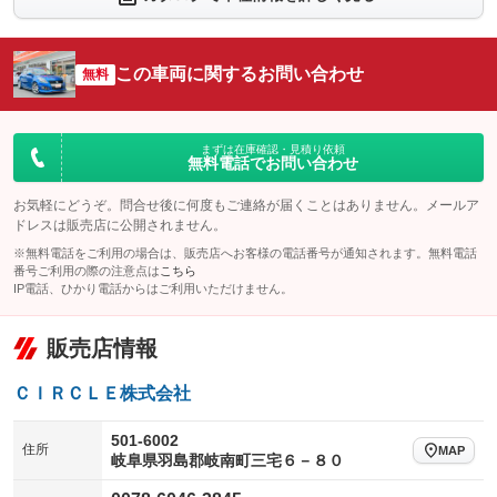
シートエアコン
全周囲カメラ
：装備なし
：装備なし
サイドカメラ
ルーフレール
この車両に関するお問い合わせ
：装備なし
無料
：装備なし
エアサスペンション
ヘッドライトウォッシャー
：装備なし
：装備なし
装備略号／用語解説
まずは在庫確認・見積り依頼
無料電話でお問い合わせ
お気軽にどうぞ。問合せ後に何度もご連絡が届くことはありません。メールア
ドレスは販売店に公開されません。
※無料電話をご利用の場合は、販売店へお客様の電話番号が通知されます。無料電話
番号ご利用の際の注意点は
こちら
IP電話、ひかり電話からはご利用いただけません。
販売店情報
ＣＩＲＣＬＥ株式会社
501-6002
住所
MAP
岐阜県羽島郡岐南町三宅６－８０