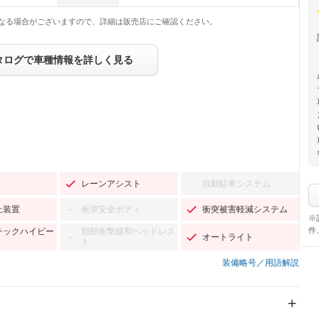
なる場合がございますので、詳細は販売店にご確認ください。
タログで車種情報を詳しく見る
レーンアシスト
自動駐車システム
－
止装置
衝突安全ボディ
衝突被害軽減システム
－
※
件
チックハイビー
頸部衝撃緩和ヘッドレス
オートライト
－
ト
装備略号／用語解説