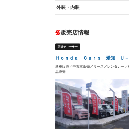
外装・内装
エアバッグ：運転席/助手席/サイド
ABS
エアコン
カーナビ：メモリーナビ他
ダウンヒルアシストコントロール
－
販売店情報
オーディオ：CDまたはCDチェンジャー
プレイヤー接続可／ミュージックサーバ
盗難防止システム
アイドリ
－
－
ヘッドライトウォッシャ
革シート
－
－
正規ディーラー
ー
Bluetooth接続
100V電源
－
LEDヘッドランプ
HID(キ
－
Ｈｏｎｄａ Ｃａｒｓ 愛知 Ｕ－
レンタカーアップ
展示・試
－
－
新車販売／中古車販売／リース／レンタカー／
ETC
エアロ
－
品販売
ランフラットタイヤ
パワーシ
－
－
フルフラットシート
チップア
－
－
シートヒーター
ウォーク
－
フロントカメラ
シートエ
－
－
ルーフレール
エアサス
－
－