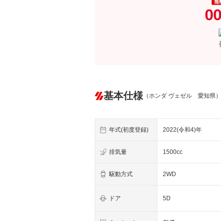
無
00
基本仕様
（ホンダ ヴェゼル 愛知県
年式(初度登録)
2022(令和4)年
排気量
1500cc
駆動方式
2WD
ドア
5D