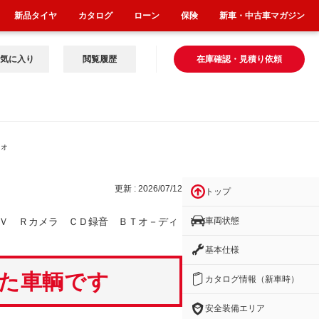
新品タイヤ
カタログ
ローン
保険
新車・中古車マガジン
気に入り
閲覧履歴
在庫確認・見積り依頼
Ｔオ
更新 : 2026/07/12
トップ
車両状態
Ｖ Ｒカメラ ＣＤ録音 ＢＴオ－ディ
基本仕様
いた車輌です
カタログ情報（新車時）
安全装備エリア