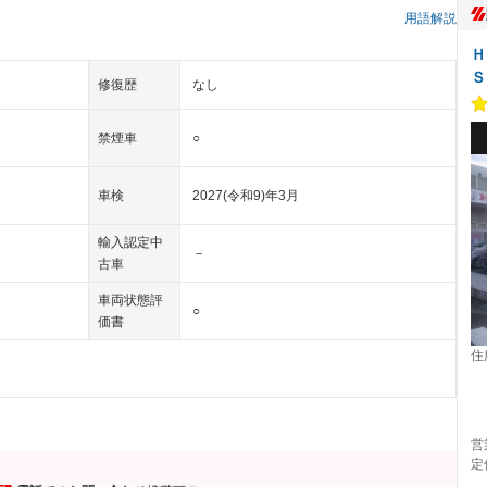
）
用語解説
Ｈ
Ｓ
修復歴
なし
禁煙車
○
車検
2027(令和9)年3月
輸入認定中
－
古車
車両状態評
○
価書
住
営
定