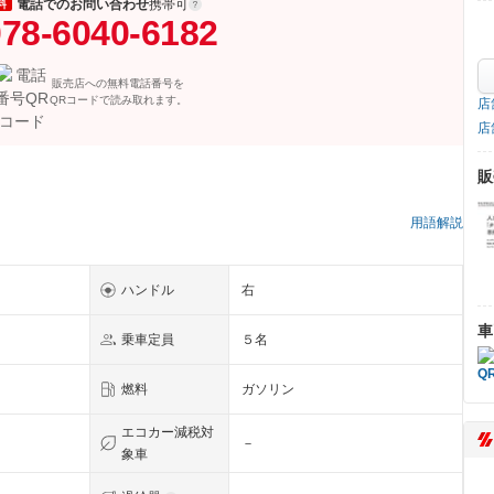
電話でのお問い合わせ
携帯可
料
78-6040-6182
販売店への無料電話番号を
QRコードで読み取れます。
店
店
販
）
用語解説
ハンドル
右
車
乗車定員
５名
燃料
ガソリン
エコカー減税対
－
象車