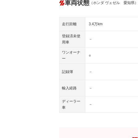
車両状態
（ホンダ ヴェゼル 愛知県
走行距離
3.4万km
登録済未使
－
用車
ワンオーナ
○
ー
記録簿
－
輸入経路
－
ディーラー
－
車