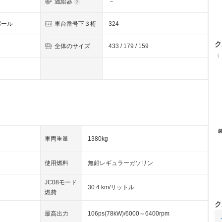
過給器
－
パール
車台番号下３桁
324
ク
全体のサイズ
433 / 179 / 159
（
車両重量
1380kg
使用燃料
無鉛レギュラーガソリン
JC08モード
30.4 km/リットル
燃費
ク
最高出力
106ps(78kW)/6000～6400rpm