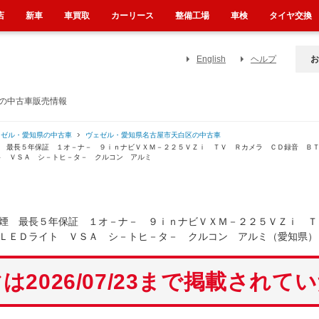
店
新車
車買取
カーリース
整備工場
車検
タイヤ交換
English
ヘルプ
お
）の中古車販売情報
ェゼル・愛知県の中古車
ヴェゼル・愛知県名古屋市天白区の中古車
煙 最長５年保証 １オ－ナ－ ９ｉｎナビＶＸＭ－２２５ＶＺｉ ＴＶ Ｒカメラ ＣＤ録音 Ｂ
ト ＶＳＡ シ－トヒ－タ－ クルコン アルミ
煙 最長５年保証 １オ－ナ－ ９ｉｎナビＶＸＭ－２２５ＶＺｉ Ｔ
ＬＥＤライト ＶＳＡ シ－トヒ－タ－ クルコン アルミ（愛知県）
は2026/07/23まで掲載されて