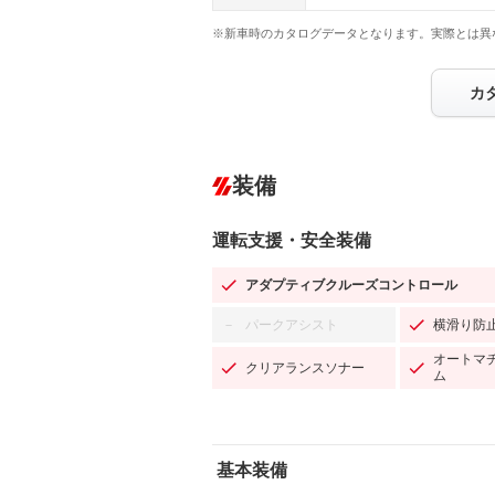
※新車時のカタログデータとなります。実際とは異
カ
装備
運転支援・安全装備
アダプティブクルーズコントロール
パークアシスト
横滑り防
－
オートマ
クリアランスソナー
ム
基本装備