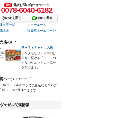
電話お問い合わせ
無料
携帯可
0078-6040-6182
MAPを開く
LINEで共有
舗在庫一覧
ショールーム
舗詳細
販売店ホームページ
売店のHP
Ｕ－Ｓｅｌｅｃｔ天白
ホンダモビリティ中部は
笑顔に繋がる「コト」づ
くりでクルマと人と幸せ
を繋げます。
両ページQRコード
QRコードをスマホで読み込むと車両詳
細ページに遷移できます
ヴェゼル関連情報