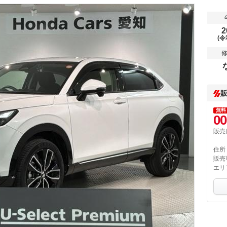
2
(令
無料
00
販売
住所
販売
エリ