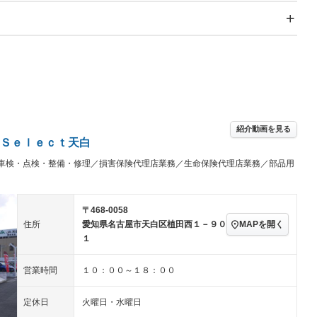
スライドドア
サンルーフ
－
－
Wエアコン
リフトアップ
－
TV：フルセグ
パワーステアリング
パワーウィンドウ
／ミュージック
ビジュアル：-／DVD再
アルミホイール：アルミ
ー
生
ホイール
ングストップ
ドライブレコーダー
USB入力端子
ハーフレザーシート
キーレス
－
クリーンディーゼル
センターデフロック
－
－
紹介動画を見る
セノンライト)
ポータブルナビ
バックカメラ
－
Ｓｅｌｅｃｔ天白
乗車
電動格納ミラー
車検・点検・整備・修理／損害保険代理店業務／生命保険代理店業務／部品用
スマートキー
ローダウン
－
装備略号／用語解説
ート
3列シート
ベンチシート
－
－
〒468-0058
ップシート
オットマン
電動格納サードシート
－
－
MAPを開く
住所
愛知県名古屋市天白区植田西１－９０
１
スルー
後席モニター
電動リアゲート
－
アコン
全周囲カメラ
サイドカメラ
－
－
営業時間
１０：００～１８：００
ペンション
定休日
火曜日・水曜日