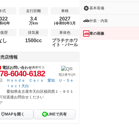
基本装備
年式
走行距離
車検
022
3.4
2027
外装・内装
和4)年
万km
(令和9)年3月
修復歴
排気量
車体色
車の画像
なし
1500cc
プラチナホワ
イト・パール
販売店情報
電話お問い合わせ
携帯可
78-6040-6182
電話番号QR
店
Ｈｏｎｄａ Ｃａｒｓ 愛知 Ｕ－Ｓｅ
ｌｅｃｔ天白
愛知県名古屋市天白区植田西１－９０１
可能
直接お問合せください
ア
MAPを開く
LINEで共有