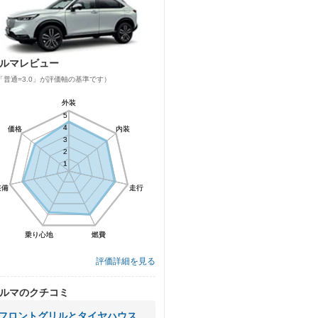
ルマレビュー
「普通=3.0」が評価軸の基準です）
外装
外装
5
5
4
4
価格
価格
内装
内装
3
3
2
2
1
1
装備
装備
走行
走行
乗り心地
乗り心地
燃費
燃費
評価詳細を見る
ルマのクチコミ
フロントグリルとタイヤハウスの光る黒が印象で売りたい車の証