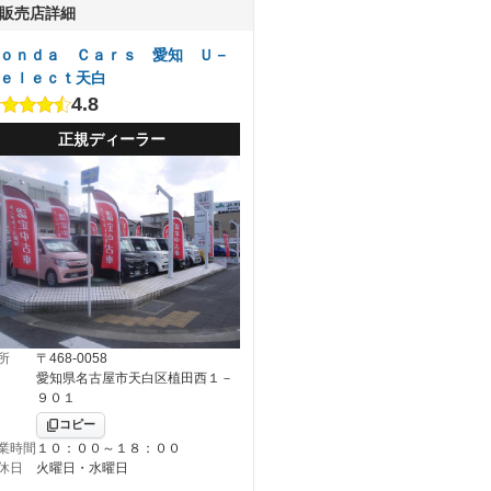
販売店詳細
ｏｎｄａ Ｃａｒｓ 愛知 Ｕ－
ｅｌｅｃｔ天白
4.8
正規ディーラー
所
〒468-0058
愛知県名古屋市天白区植田西１－
９０１
コピー
業時間
１０：００～１８：００
休日
火曜日・水曜日