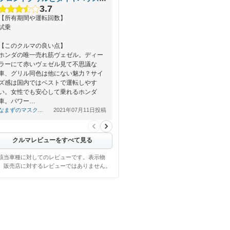
3.7
【所有期間や運転回数】
試乗
【このクルマの良い点】
ホンダの唯一売れ筋ヴェゼル。ディー
ラーにて赤いヴェゼル見て不思議な
車、グリル同色は他にない魅力？サイ
ズ感は国内ではベストで運転しやす
い。女性でも安心して乗れるホンダ
車。パワー…
なまずのマスク...
2021年07月11日投稿
クルマレビューをすべて見る
該当車種に対してのレビューです。表示物
、販売店に対するレビューではありません。