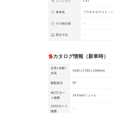
ミッション
CVT
車体色
プラチナホワイト・
その他仕様
－
荷台寸法
－
カタログ情報（新車時）
全長×全幅×
4330 x 1790 x 1590mm
全高
駆動形式
FF
WLTCモー
24.8 km/リットル
ド燃費
10/15モード
－
燃費