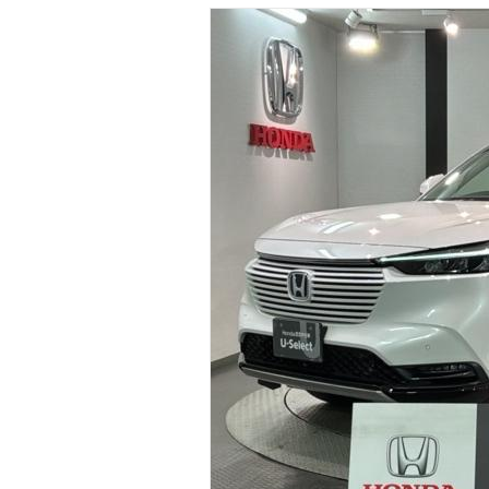
マガジン
車カタログ
自動車ローン
保険
レビュー
価格相場
教習所
用語集