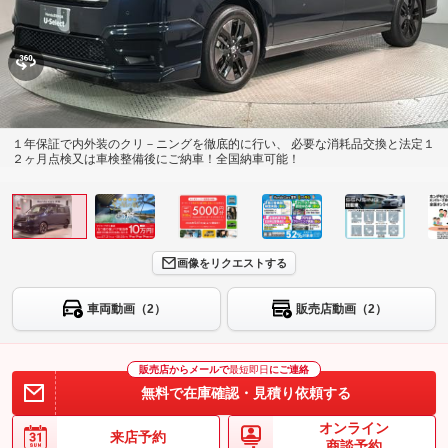
１年保証で内外装のクリ－ニングを徹底的に行い、 必要な消耗品交換と法定１
２ヶ月点検又は車検整備後にご納車！全国納車可能！
画像をリクエストする
車両動画（2）
販売店動画（2）
販売店からメールで
最短即日
にご連絡
無料で在庫確認・見積り依頼する
オンライン
来店予約
商談予約