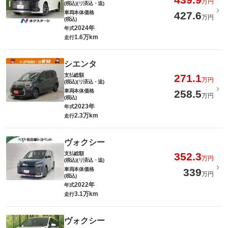
万円
(税込)(リ済込・追)
車両本体価格
427.6
万円
(税込)
2024年
年式
1.6万km
走行
シエンタ
支払総額
271.1
万円
(税込)(リ済込・追)
車両本体価格
258.5
万円
(税込)
2023年
年式
2.3万km
走行
ヴォクシー
支払総額
352.3
万円
(税込)(リ済込・追)
車両本体価格
339
万円
(税込)
2022年
年式
3.1万km
走行
ヴォクシー