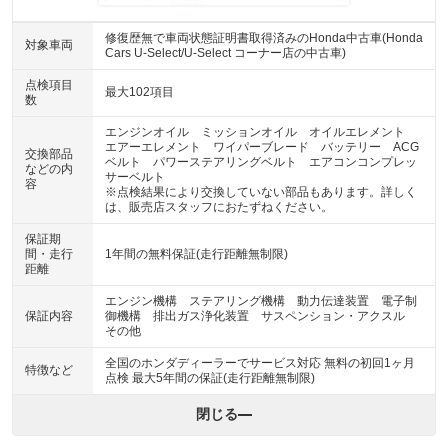
修復歴無で車両状態証明書取得済みのHonda中古車(Honda
対象車両
Cars U-Select/U-Select コーナー店の中古車)
点検項目
最大102項目
数
エンジンオイル ミッションオイル オイルエレメント
エアーエレメント ワイパーブレード バッテリー ACG
交換部品
ベルト パワーステアリングベルト エアコンコンプレッ
などの内
サーベルト
容
※点検結果により交換していない部品もあります。詳しく
は、販売店スタッフにおたずねください。
保証期
間・走行
1年間の無料保証(走行距離無制限)
距離
エンジン機構 ステアリング機構 動力伝達装置 電子制
保証内容
御機構 排出ガス浄化装置 サスペンション・アクスル
その他
全国のホンダディーラーでサービス対応 無料の初回1ヶ月
特徴など
点検 最大5年間の保証(走行距離無制限)
閉じる