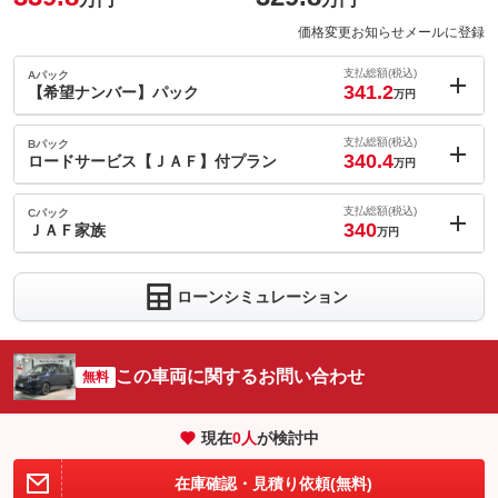
価格変更お知らせメールに登録
支払総額(税込)
Aパック
341.2
【希望ナンバー】パック
万円
内：オプシ
1.4
ョン価格
支払総額(税込)
Bパック
万円
340.4
(税込)
ロードサービス【ＪＡＦ】付プラン
万円
車両本体価
329.8
万円
内：オプシ
格
0.6
ョン価格
支払総額(税込)
Cパック
万円
340
(税込)
ＪＡＦ家族
万円
車両本体価
329.8
万円
内：オプシ
格
0.2
ョン価格
万円
ローンシミュレーション
(税込)
パック内容
車両本体価
329.8
万円
【希望ナンバー】を付ける事により、あなたの愛車はより”特別な
格
１台”となることと思います。そんなあなただけの【特別】をご提
パック内容
案致します。
この車両に関するお問い合わせ
無料
充実の安心ロードサービスＪＡＦの入会が付いたプランです。旅
備考
－
先や外出先での万が一のトラブルにも対応のロードサービスがあ
現在
0
人
が検討中
なたのカーライフをより安心で快適にしてくれます！
パック内容
保証
基本支払総額と同じ
ロードサービス、ＪＡＦ家族入会が付いたプランです。万が一の
備考
－
在庫確認・見積り依頼(無料)
トラブルにも対応のロードサービスがあなたのカーライフをより
保証項目
-