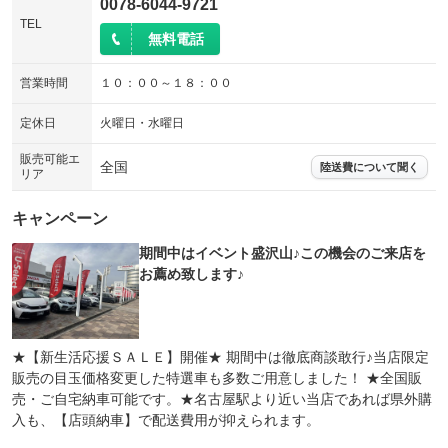
0078-6044-9721
TEL
無料電話
営業時間
１０：００～１８：００
定休日
火曜日・水曜日
販売可能エ
全国
陸送費について聞く
リア
キャンペーン
期間中はイベント盛沢山♪この機会のご来店を
お薦め致します♪
★【新生活応援ＳＡＬＥ】開催★ 期間中は徹底商談敢行♪当店限定
販売の目玉価格変更した特選車も多数ご用意しました！ ★全国販
売・ご自宅納車可能です。★名古屋駅より近い当店であれば県外購
入も、【店頭納車】で配送費用が抑えられます。