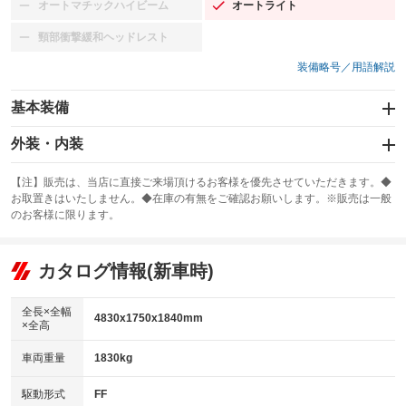
オートマチックハイビーム
オートライト
：装備なし
：装備あり
頸部衝撃緩和ヘッドレスト
：装備なし
装備略号／用語解説
基本装備
エアバッグ：運転席/助手席/サイド
外装・内装
：装備あり
スライドドア：両面電動
カーナビ：メモリーナビ他
：装備あり
：装備あり
【注】販売は、当店に直接ご来場頂けるお客様を優先させていただきます。◆
お取置きはいたしません。◆在庫の有無をご確認お願いします。※販売は一般
サンルーフ
ABS
TV：フルセグ
：装備なし
：装備あり
：装備あり
のお客様に限ります。
エアコン
Wエアコン
オーディオ：CDまたはCDチェンジャー／ミュージックプレイヤー接続
：装備あり
：装備あり
：装備あり
可／ミュージックサーバー
リフトアップ
パワーステアリング
カタログ情報(新車時)
：装備なし
：装備あり
ビジュアル：-／DVD再生
：装備あり
ダウンヒルアシストコントロール
：装備なし
アルミホイール：アルミホイール
全長×全幅
：装備あり
4830x1750x1840mm
×全高
パワーウィンドウ
盗難防止システム
：装備あり
：装備あり
革シート
ハーフレザーシート
：装備なし
：装備なし
車両重量
1830kg
アイドリングストップ
ドライブレコーダー
：装備なし
：装備あり
キーレス
LEDヘッドランプ
：装備あり
：装備あり
USB入力端子
Bluetooth接続
駆動形式
FF
：装備あり
：装備あり
HID(キセノンライト)
ポータブルナビ