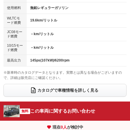
：装備なし
：装備なし
100V電源
クリーンディーゼル
使用燃料
無鉛レギュラーガソリン
：装備なし
：装備なし
バックカメラ
ETC
：装備あり
：装備あり
センターデフロック
：装備なし
WLTCモ
エアロ
スマートキー
19.6km/リットル
：装備なし
：装備あり
ード燃費
レンタカーアップ
展示・試乗車
：装備なし
：装備なし
ローダウン
ランフラットタイヤ
：装備なし
：装備なし
JC08モー
－km/リットル
ド燃費
電動格納ミラー
：装備あり
パワーシート
3列シート
：装備なし
：装備あり
10/15モー
装備略号／用語解説
－km/リットル
ド燃費
ベンチシート
フルフラットシート
：装備なし
：装備なし
チップアップシート
オットマン
最高出力
145ps(107kW)/6200rpm
：装備なし
：装備なし
電動格納サードシート
シートヒーター
：装備なし
：装備あり
※新車時のカタログデータとなります。実際とは異なる場合がございますの
で、詳細は販売店にご確認ください。
ウォークスルー
後席モニター
：装備なし
：装備なし
カタログで車種情報を詳しく見る
電動リアゲート
フロントカメラ
：装備あり
：装備なし
シートエアコン
全周囲カメラ
：装備なし
：装備なし
この車両に関するお問い合わせ
サイドカメラ
無料
ルーフレール
：装備なし
：装備なし
エアサスペンション
ヘッドライトウォッシャー
：装備なし
：装備なし
現在
0
人
が検討中