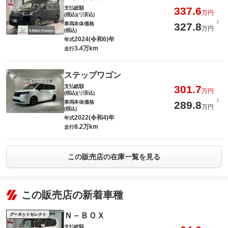
支払総額
337.6
万円
(税込)(リ済込)
車両本体価格
327.8
万円
(税込)
2024(令和6)年
年式
3.4万km
走行
ステップワゴン
支払総額
301.7
万円
(税込)(リ済込)
車両本体価格
289.8
万円
(税込)
2022(令和4)年
年式
8.2万km
走行
この販売店の在庫一覧を見る
この販売店の新着車種
Ｎ－ＢＯＸ
グーネットセレクト
支払総額