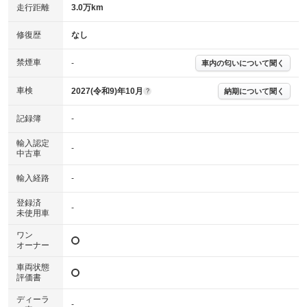
走行距離
3.0万km
※グー故障診断は保証サービスではございません。購入時は必ず現車をご
確認下さい。
※実際にお渡しする故障診断書につきましては、形式および表示項目が異
修復歴
なし
なる場合がございます。
※グー故障診断書はあくまでも実施時点での診断結果となります。将来に
禁煙車
-
車内の匂いについて聞く
わたり車両状態を担保するものではありませんので、車両情報等の詳細は
各販売店へお問い合わせ下さい。
車検
2027(令和9)年10月
納期について聞く
?
記録簿
-
輸入認定
-
中古車
輸入経路
-
登録済
-
未使用車
ワン
オーナー
車両状態
評価書
ディーラ
-