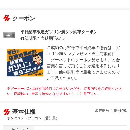
クーポン
平日納車限定ガソリン満タン納車クーポン
有効期限：有効期限なし
ご成約のお客様で平日納車の場合は、ガ
ソリン満タンプレゼント※ご商談前に
「グーネットのクーポン見たよ！」と合
言葉を言って頂くことが適用条件になり
ます。他の割引等は重複できませんので
ご了承ください。
※グークーポンは必ず商談前にご呈示いただき、特典内容をご確認くださ
い。商談後のご呈示は無効となりますので、ご注意下さい。
基本仕様
装備略号／用語解説
（ホンダステップワゴン 愛知県）