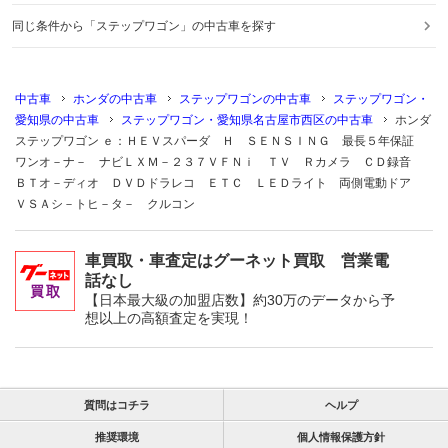
同じ条件から「ステップワゴン」の中古車を探す
中古車
ホンダの中古車
ステップワゴンの中古車
ステップワゴン・
愛知県の中古車
ステップワゴン・愛知県名古屋市西区の中古車
ホンダ
ステップワゴン ｅ：ＨＥＶスパーダ Ｈ ＳＥＮＳＩＮＧ 最長５年保証
ワンオ－ナ－ ナビＬＸＭ－２３７ＶＦＮｉ ＴＶ Ｒカメラ ＣＤ録音
ＢＴオ－ディオ ＤＶＤドラレコ ＥＴＣ ＬＥＤライト 両側電動ドア
ＶＳＡシ－トヒ－タ－ クルコン
車買取・車査定はグーネット買取 営業電
話なし
【日本最大級の加盟店数】約30万のデータから予
想以上の高額査定を実現！
質問はコチラ
ヘルプ
推奨環境
個人情報保護方針