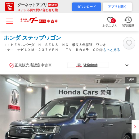
グーネットアプリ
RENEW
ダウンロード
アプリを開く
メアド不要で問い合わせ可能
0
お気に入り
閲覧履歴
ホンダ ステップワゴン
ｅ：ＨＥＶスパーダ Ｈ ＳＥＮＳＩＮＧ 最長５年保証 ワンオ
－ナ－ ナビＬＸＭ－２３７ＶＦＮｉ ＴＶ Ｒカメラ ＣＤ録
もっと見る
音 ＢＴオ－ディオ ＤＶＤドラレコ ＥＴＣ ＬＥＤライト 両
側電動ドア ＶＳＡシ－トヒ－タ－ クルコン（愛知県）
正規販売店認定中古車
1
/55