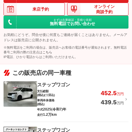
安心で快適にしてくれます！ ※加入には条件があります。詳し
保証
基本支払総額と同じ
オンライン
くは営業まで！
来店予約
修理回数・
-
商談予約
上限金額
備考
－
保証項目
-
まずは在庫確認・見積り依頼
免責金
-
無料電話でお問い合わせ
修理回数・
保証
[保証付]：期間期限指定なし・走行指定なし
-
上限金額
保証修理受
お気軽にどうぞ。問合せ後に何度もご連絡が届くことはありません。メールア
-
付先
ドレスは販売店に公開されません。
保証項目
-
免責金
-
ロードサー
-
※無料電話をご利用の場合は、販売店へお客様の電話番号が通知されます。無料電話
ビスの有無
修理回数・
保証修理受
番号ご利用の際の注意点は
こちら
-
-
上限金額
付先
IP電話、ひかり電話からはご利用いただけません。
このパックの見積もり依頼（無料）
ロードサー
免責金
無し
-
ビスの有無
この販売店の同一車種
保証修理受
-
付先
このパックの見積もり依頼（無料）
ステップワゴン
ロードサー
無し
ビスの有無
支払総額
452.5
万円
(税込)(リ済込)
車両本体価格
439.5
万円
このパックの見積もり依頼（無料）
(税込)
2025(令和7)年
年式
1.2万km
走行
ステップワゴン
グーネットセレクト