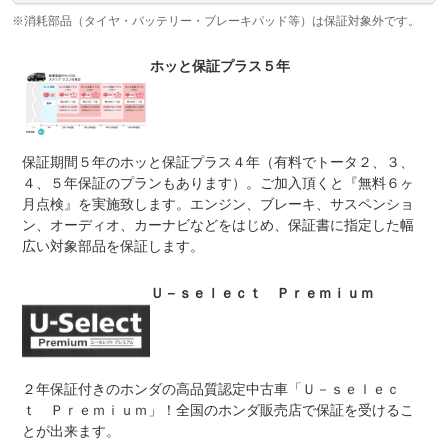
※消耗部品（タイヤ・バッテリー・ブレーキパッド等）は保証対象外です。
修理回数
-
ホッと保証プラス５年
上限金額
-
免責金
無し
※他県や最寄に弊社店舗がないお客様も全国のホンダディ
保証期間５年のホッと保証プラス４年（有料でトータ２、３、
保証修理
ーラーで安全・安心の保証・整備を受けていただく為に、
受付先
ご自宅の最寄りホンダディーラーへお客様・車両情報を登
４、５年保証のプランもあります）。ご加入頂くと『無料６ヶ
録させていただくことが販売の条件となります
月点検』を実施致します。エンジン、ブレーキ、サスペンショ
ン、オーディオ、カーナビなどをはじめ、保証書に指定した幅
整備付 法定12ヶ月または法定24ヶ月点検整備付
法定整備
※車検なし・車検整備付の場合は法定24ヶ月点検整備付
広い対象部品を保証します。
※商用車は6ヶ月または12ヶ月点検整備付
１２か月点検整備実施後お渡ししております。必要な消耗
Ｕ－ｓｅｌｅｃｔ Ｐｒｅｍｉｕｍ
法定整備
品などの交換もしますので安心してお乗りいただけると思
について
います。総額表示をご確認ください。
２年保証付きのホンダの高品質認定中古車「Ｕ－ｓｅｌｅｃ
ｔ Ｐｒｅｍｉｕｍ」！全国のホンダ販売店で保証を受けるこ
とが出来ます。