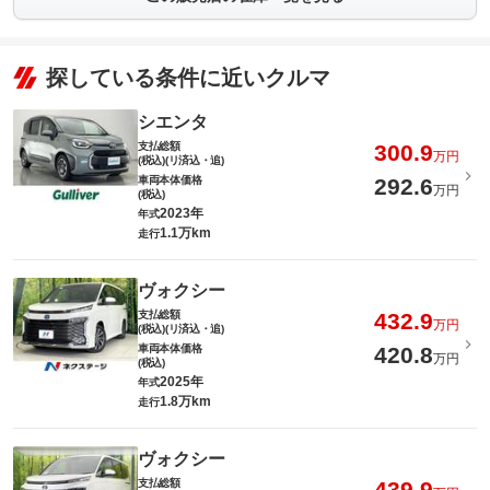
探している条件に近いクルマ
シエンタ
支払総額
300.9
万円
(税込)(リ済込・追)
車両本体価格
292.6
万円
(税込)
2023年
年式
1.1万km
走行
ヴォクシー
支払総額
432.9
万円
(税込)(リ済込・追)
車両本体価格
420.8
万円
(税込)
2025年
年式
1.8万km
走行
ヴォクシー
支払総額
439.9