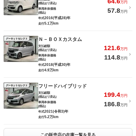
64.6
万円
(税込)(リ済込)
車両本体価格
57.8
万円
(税込)
2016(平成28)年
年式
5.1万km
走行
Ｎ－ＢＯＸカスタム
グーネットセレクト
支払総額
121.6
万円
(税込)(リ済込)
車両本体価格
114.8
万円
(税込)
2018(平成30)年
年式
4.9万km
走行
フリードハイブリッド
グーネットセレクト
支払総額
199.4
万円
(税込)(リ済込)
車両本体価格
186.8
万円
(税込)
2021(令和3)年
年式
5.2万km
走行
この販売店の在庫一覧を見る