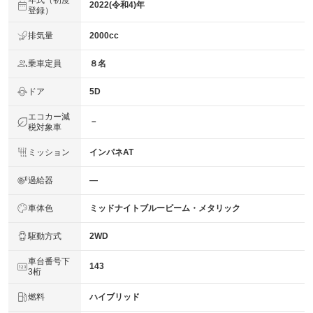
年式（初度
2022(令和4)年
登録）
排気量
2000cc
乗車定員
８名
ドア
5D
エコカー減
－
税対象車
ミッション
インパネAT
過給器
―
車体色
ミッドナイトブルービーム・メタリック
駆動方式
2WD
車台番号下
143
3桁
燃料
ハイブリッド