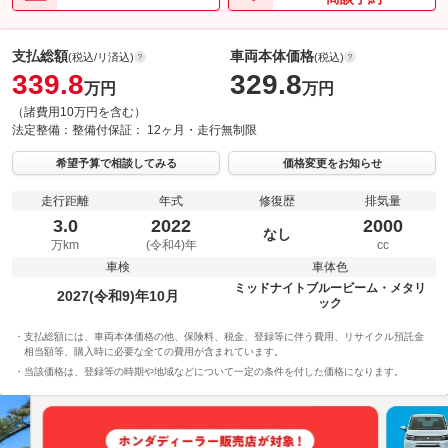
支払総額
車両本体価格
(税込/リ済込)
(税込)
339.8
329.8
万円
万円
（諸費用10万円を含む）
法定整備：
整備付
保証：
12ヶ月・走行無制限
希望予算で相談してみる
価格変更をお知らせ
走行距離
年式
修復歴
排気量
3.0
2022
2000
なし
万km
(令和4)年
cc
車検
車体色
ミッドナイトブルービーム・メタリ
2027(令和9)年10月
ック
支払総額には、車両本体価格の他、保険料、税金、登録等に伴う費用、リサイクル預託金
相当額等、購入時に必要な全ての費用が含まれています。
当該価格は、登録等の時期や地域などについて一定の条件を付した価格になります。