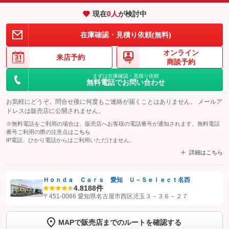
現在
0
人
が検討中
在庫確認・見積り依頼(無料)
オンライン
来店予約
商談予約
まずは在庫確認・見積り依頼
無料電話でお問い合わせ
お気軽にどうぞ。問合せ後に何度もご連絡が届くことはありません。 メールア
ドレスは販売店に公開されません。
※無料電話をご利用の場合は、販売店へお客様の電話番号が通知されます。無料電話
番号ご利用の際の注意点は
こちら
IP電話、ひかり電話からはご利用いただけません。
詳細はこちら
Ｈｏｎｄａ Ｃａｒｓ 愛知 Ｕ－Ｓｅｌｅｃｔ名西
4.8
188件
【STEP1】
認証画面でグーネットを友だち追加してから「許可する」ボタンを押
〒451-0066 愛知県名古屋市西区児玉３－３６－２７
します
MAPで販売店までのルートを確認する
【STEP2】
トーク画面で
ボタンをタップして問い合わせを