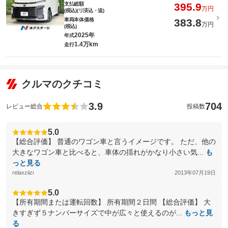
支払総額
395.9
万円
(税込)(リ済込・追)
車両本体価格
383.8
万円
(税込)
2025年
年式
1.4万km
走行
クルマのクチコミ
3.9
704
レビュー総合
投稿数
5.0
【総合評価】 普通のワゴン車と言うイメージです。 ただ、他の
大きなワゴン車と比べると、車体の揺れがかなり小さい気...
も
っと見る
relaxziizi
2013年07月19日
5.0
【所有期間または運転回数】 所有期間２日間 【総合評価】 大
きすぎず５ナンバーサイズで中が広々と使えるのが...
もっと見
る