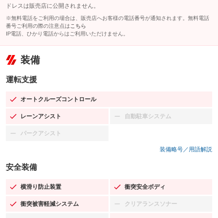
ドレスは販売店に公開されません。
※無料電話をご利用の場合は、販売店へお客様の電話番号が通知されます。無料電話
番号ご利用の際の注意点は
こちら
IP電話、ひかり電話からはご利用いただけません。
装備
運転支援
オートクルーズコントロール
：装備あり
レーンアシスト
自動駐車システム
：装備あり
：装備なし
パークアシスト
：装備なし
装備略号／用語解説
安全装備
横滑り防止装置
衝突安全ボディ
：装備あり
：装備あり
衝突被害軽減システム
クリアランスソナー
：装備あり
：装備なし