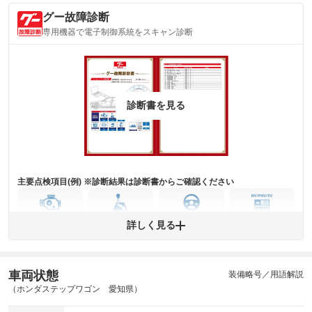
グー故障診断
専用機器で電子制御系統をスキャン診断
診断書を見る
主要点検項目(例) ※診断結果は診断書からご確認ください
エンジン
トランス
パワー
HV/PHV/EV
詳しく見る
ミッション
ステアリング
車両状態
ABS
エアーバッグ
先進安全装備
その他
装備略号／用語解説
（ホンダステップワゴン 愛知県）
※異常がある場合は主要点検項目が赤色になり、異常と表記されます。
※車に装備されていない項目は「-」と表記されます