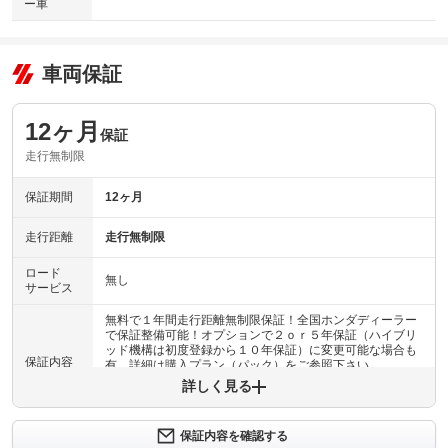
ー車
車両保証
12ヶ月
保証
走行無制限
保証期間
12ヶ月
走行距離
走行無制限
ロード
無し
サービス
無料で１年間走行距離無制限保証！全国ホンダディーラー
で保証整備可能！オプションで２ｏｒ５年保証（ハイブリ
ッド機構は初度登録から１０年保証）に変更可能な場合も
保証内容
有。詳細は購入プラン（パック）をご参照下さい
詳しく見る
保証内容について問い合わせる
保証内容を確認する
保証項目
-