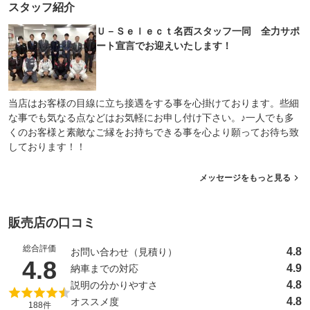
スタッフ紹介
Ｕ－Ｓｅｌｅｃｔ名西スタッフ一同 全力サポ
ート宣言でお迎えいたします！
当店はお客様の目線に立ち接遇をする事を心掛けております。些細
な事でも気なる点などはお気軽にお申し付け下さい。♪一人でも多
くのお客様と素敵なご縁をお持ちできる事を心より願ってお待ち致
しております！！
メッセージをもっと見る
販売店の口コミ
総合評価
4.8
お問い合わせ（見積り）
（5点満点中）
4.8
4.9
納車までの対応
4.8
説明の分かりやすさ
4.8
オススメ度
188件