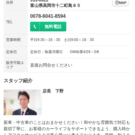
933-0822
住所
MAP
富山県高岡市十二町島８５
0078-6041-8594
TEL
無料電話
営業時間
平日9:30～18：30 土日9:00～18：30
定休日
定休日：毎週月曜日 GW休業4/29～5/6
販売可能エ
直接お問合せください
リア
スタッフ紹介
店長 下野
新車・中古車のことはおまかせください！和やかな雰囲気で対応も
親切丁寧に、お客様のカーライフをサポートできるよう、購入時か