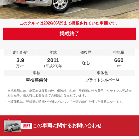
このクルマは2026/06/29まで掲載されていた車輛です。
掲載終了
走行距離
年式
修復歴
排気量
3.9
2011
660
なし
万km
(平成23)年
cc
車検
車体色
車検整備付
ブライトシルバーＭ
支払総額には、車両本体価格の他、保険料、税金、登録等に伴う費用、リサイクル預託金
相当額等、購入時に必要な全ての費用が含まれています。
当該価格は、登録等の時期や地域などについて一定の条件を付した価格になります。
この車両に関するお問い合わせ
無料