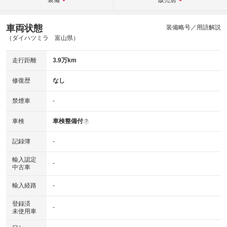
車両状態
装備略号／用語解説
（ダイハツミラ 富山県）
走行距離
3.9万km
修復歴
なし
禁煙車
-
車検
車検整備付
?
記録簿
-
輸入認定
-
中古車
輸入経路
-
登録済
-
未使用車