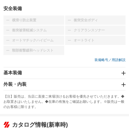
安全装備
横滑り防止装置
衝突安全ボディ
：装備なし
：装備なし
衝突被害軽減システム
クリアランスソナー
：装備なし
：装備なし
オートマチックハイビーム
オートライト
：装備なし
：装備なし
頸部衝撃緩和ヘッドレスト
：装備なし
装備略号／用語解説
基本装備
エアバッグ：運転席/助手席
外装・内装
：装備あり
スライドドア
カーナビ：メモリーナビ他
：装備なし
：装備あり
【注】販売は、当店に直接ご来場頂けるお客様を優先させていただきます。◆
お取置きはいたしません。◆在庫の有無をご確認お願いします。※販売は一般
サンルーフ
ABS
TV：ワンセグ
：装備なし
：装備あり
：装備あり
のお客様に限ります。
エアコン
Wエアコン
オーディオ：CDまたはCDチェンジャー
：装備あり
：装備なし
：装備あり
リフトアップ
パワーステアリング
カタログ情報(新車時)
ビジュアル
：装備なし
：装備あり
：装備なし