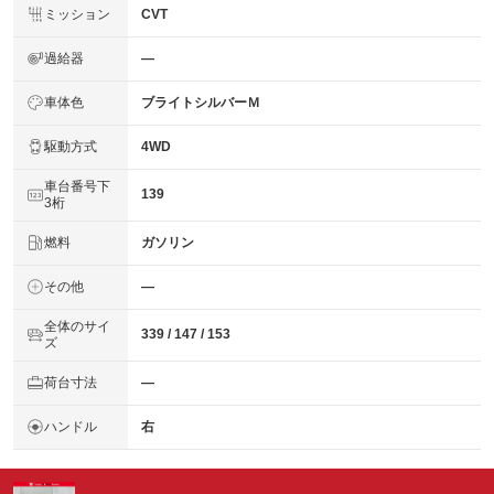
ミッション
CVT
過給器
―
車体色
ブライトシルバーＭ
駆動方式
4WD
車台番号下
139
3桁
燃料
ガソリン
その他
―
全体のサイ
339 / 147 / 153
ズ
荷台寸法
―
ハンドル
右