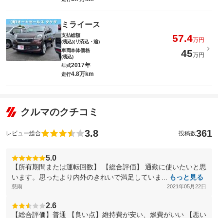
ミライース
支払総額
57.4
万円
(税込)(リ済込・追)
車両本体価格
45
万円
(税込)
2017年
年式
4.8万km
走行
クルマのクチコミ
3.8
361
レビュー総合
投稿数
5.0
【所有期間または運転回数】 【総合評価】 通勤に使いたいと思
います。思ったより内外のきれいで満足していま...
もっと見る
慈雨
2021年05月22日
2.6
【総合評価】普通 【良い点】維持費が安い、燃費がいい 【悪い