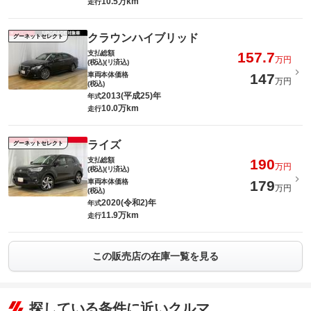
10.5万km
走行
クラウンハイブリッド
グーネットセレクト
支払総額
157.7
万円
(税込)(リ済込)
車両本体価格
147
万円
(税込)
2013(平成25)年
年式
10.0万km
走行
ライズ
グーネットセレクト
支払総額
190
万円
(税込)(リ済込)
車両本体価格
179
万円
(税込)
2020(令和2)年
年式
11.9万km
走行
この販売店の在庫一覧を見る
探している条件に近いクルマ