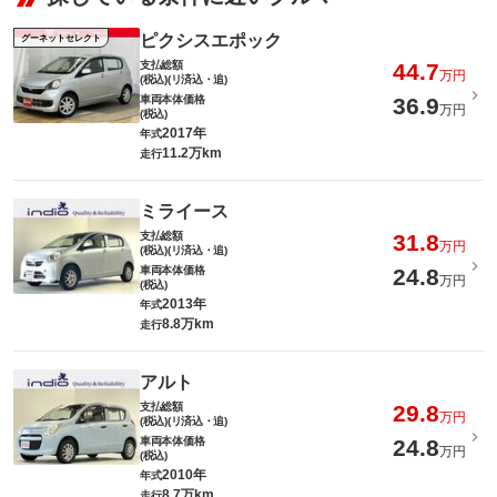
ピクシスエポック
グーネットセレクト
支払総額
44.7
万円
(税込)(リ済込・追)
車両本体価格
36.9
万円
(税込)
2017年
年式
11.2万km
走行
ミライース
支払総額
31.8
万円
(税込)(リ済込・追)
車両本体価格
24.8
万円
(税込)
2013年
年式
8.8万km
走行
アルト
支払総額
29.8
万円
(税込)(リ済込・追)
車両本体価格
24.8
万円
(税込)
2010年
年式
8.7万km
走行