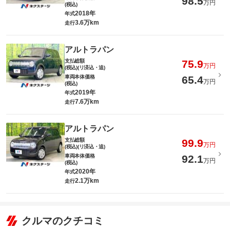
98.5
万円
(税込)
2018年
年式
3.6万km
走行
アルトラパン
支払総額
75.9
万円
(税込)(リ済込・追)
車両本体価格
65.4
万円
(税込)
2019年
年式
7.6万km
走行
アルトラパン
支払総額
99.9
万円
(税込)(リ済込・追)
車両本体価格
92.1
万円
(税込)
2020年
年式
2.1万km
走行
クルマのクチコミ