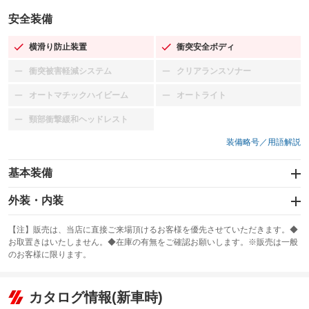
安全装備
横滑り防止装置
衝突安全ボディ
：装備あり
：装備あり
衝突被害軽減システム
クリアランスソナー
：装備なし
：装備なし
オートマチックハイビーム
オートライト
：装備なし
：装備なし
頸部衝撃緩和ヘッドレスト
：装備なし
装備略号／用語解説
基本装備
エアバッグ：運転席/助手席
外装・内装
：装備あり
スライドドア
カーナビ
：装備なし
：装備なし
【注】販売は、当店に直接ご来場頂けるお客様を優先させていただきます。◆
お取置きはいたしません。◆在庫の有無をご確認お願いします。※販売は一般
サンルーフ
ABS
TV
：装備なし
：装備あり
：装備なし
のお客様に限ります。
エアコン
Wエアコン
オーディオ
：装備あり
：装備なし
：装備なし
リフトアップ
パワーステアリング
カタログ情報(新車時)
ビジュアル
：装備なし
：装備あり
：装備なし