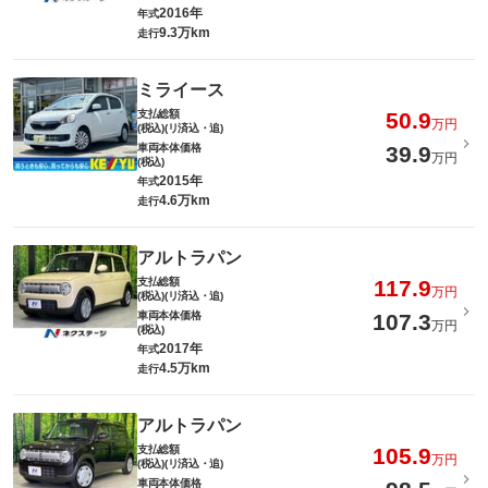
2016年
年式
9.3万km
走行
ミライース
支払総額
50.9
万円
(税込)(リ済込・追)
車両本体価格
39.9
万円
(税込)
2015年
年式
4.6万km
走行
アルトラパン
支払総額
117.9
万円
(税込)(リ済込・追)
車両本体価格
107.3
万円
(税込)
2017年
年式
4.5万km
走行
アルトラパン
支払総額
105.9
万円
(税込)(リ済込・追)
車両本体価格