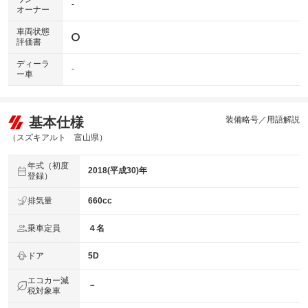
-
オーナー
車両状態
評価書
ディーラ
-
ー車
基本仕様
装備略号／用語解説
（スズキアルト 富山県）
年式（初度
2018(平成30)年
登録）
排気量
660cc
乗車定員
４名
ドア
5D
エコカー減
－
税対象車