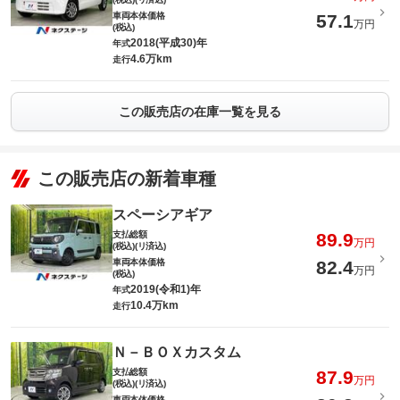
車両本体価格
57.1
万円
(税込)
2018(平成30)年
年式
4.6万km
走行
この販売店の在庫一覧を見る
この販売店の新着車種
スペーシアギア
支払総額
89.9
万円
(税込)(リ済込)
車両本体価格
82.4
万円
(税込)
2019(令和1)年
年式
10.4万km
走行
Ｎ－ＢＯＸカスタム
支払総額
87.9
万円
(税込)(リ済込)
車両本体価格