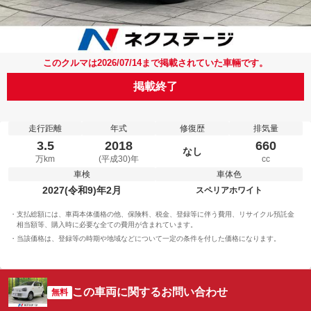
このクルマは2026/07/14まで掲載されていた車輛です。
掲載終了
走行距離
年式
修復歴
排気量
3.5
2018
660
なし
万km
(平成30)年
cc
車検
車体色
2027(令和9)年2月
スペリアホワイト
支払総額には、車両本体価格の他、保険料、税金、登録等に伴う費用、リサイクル預託金
相当額等、購入時に必要な全ての費用が含まれています。
当該価格は、登録等の時期や地域などについて一定の条件を付した価格になります。
この車両に関するお問い合わせ
無料