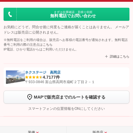
まずは在庫確認・見積り依頼
無料電話でお問い合わせ
お気軽にどうぞ。問合せ後に何度もご連絡が届くことはありません。 メールア
ドレスは販売店に公開されません。
※無料電話をご利用の場合は、販売店へお客様の電話番号が通知されます。無料電話
番号ご利用の際の注意点は
こちら
IP電話、ひかり電話からはご利用いただけません。
詳細はこちら
ネクステージ 高岡店
4.7
177件
【STEP1】
認証画面でグーネットを友だち追加してから「許可する」ボタンを押
〒933-0846 富山県高岡市扇町２丁目２－１
します
MAPで販売店までのルートを確認する
【STEP2】
トーク画面で
ボタンをタップして問い合わせを
完了してください。
スマートフォンの位置情報をONにしてください
こちら
装備
販売店