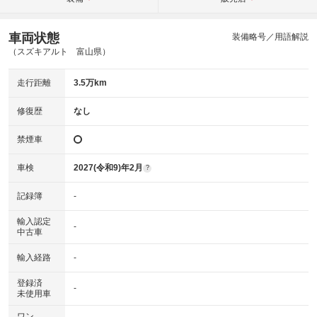
車両状態
装備略号／用語解説
（スズキアルト 富山県）
走行距離
3.5万km
修復歴
なし
禁煙車
車検
2027(令和9)年2月
?
記録簿
-
輸入認定
-
中古車
輸入経路
-
登録済
-
未使用車
ワン