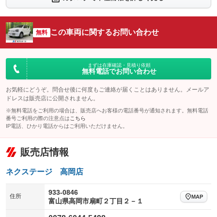
シートエアコン
全周囲カメラ
：装備なし
：装備なし
サイドカメラ
ルーフレール
この車両に関するお問い合わせ
：装備なし
無料
：装備なし
エアサスペンション
ヘッドライトウォッシャー
：装備なし
：装備なし
装備略号／用語解説
まずは在庫確認・見積り依頼
無料電話でお問い合わせ
お気軽にどうぞ。問合せ後に何度もご連絡が届くことはありません。メールア
ドレスは販売店に公開されません。
※無料電話をご利用の場合は、販売店へお客様の電話番号が通知されます。無料電話
番号ご利用の際の注意点は
こちら
IP電話、ひかり電話からはご利用いただけません。
販売店情報
ネクステージ 高岡店
933-0846
住所
MAP
富山県高岡市扇町２丁目２－１