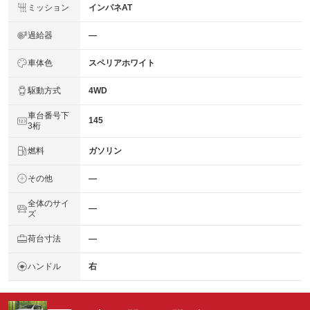
ミッション
インパネAT
過給器
―
車体色
スペリアホワイト
駆動方式
4WD
車台番号下
145
3桁
燃料
ガソリン
その他
―
全体のサイ
―
ズ
荷台寸法
―
ハンドル
右