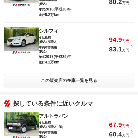
80.2
万円
(税込)
2016(平成28)年
年式
5.2万km
走行
シルフィ
支払総額
94.9
万円
(税込)(リ済込)
車両本体価格
83.1
万円
(税込)
2017(平成29)年
年式
4.1万km
走行
この販売店の在庫一覧を見る
探している条件に近いクルマ
アルトラパン
支払総額
67.9
万円
(税込)(リ済込・追)
車両本体価格
60.4
万円
(税込)