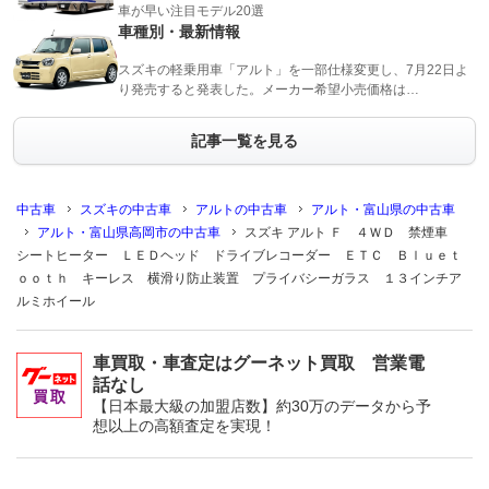
車が早い注目モデル20選
車種別・最新情報
スズキの軽乗用車「アルト」を一部仕様変更し、7月22日よ
り発売すると発表した。メーカー希望小売価格は…
記事一覧を見る
中古車
スズキの中古車
アルトの中古車
アルト・富山県の中古車
アルト・富山県高岡市の中古車
スズキ アルト Ｆ ４ＷＤ 禁煙車
シートヒーター ＬＥＤヘッド ドライブレコーダー ＥＴＣ Ｂｌｕｅｔ
ｏｏｔｈ キーレス 横滑り防止装置 プライバシーガラス １３インチア
ルミホイール
車買取・車査定はグーネット買取 営業電
話なし
【日本最大級の加盟店数】約30万のデータから予
想以上の高額査定を実現！