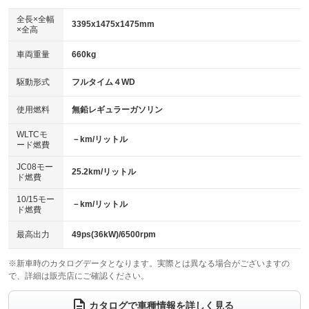
ダウンヒルアシストコントロール
アルミホイール：13インチ
：装備なし
：装備あり
全長×全幅
3395x1475x1475mm
×全高
パワーウィンドウ
盗難防止システム
革シート
ハーフレザーシート
：装備あり
：装備あり
：装備なし
：装備なし
車両重量
660kg
アイドリングストップ
ドライブレコーダー
キーレス
LEDヘッドランプ
：装備なし
：装備なし
：装備あり
：装備あり
USB入力端子
Bluetooth接続
駆動形式
フルタイム４WD
HID(キセノンライト)
ポータブルナビ
：装備なし
：装備あり
：装備なし
：装備なし
100V電源
クリーンディーゼル
バックカメラ
ETC
使用燃料
無鉛レギュラーガソリン
：装備なし
：装備なし
：装備なし
：装備あり
センターデフロック
エアロ
スマートキー
：装備なし
WLTCモ
：装備なし
：装備なし
－km/リットル
ード燃費
レンタカーアップ
展示・試乗車
ローダウン
ランフラットタイヤ
：装備なし
：装備なし
：装備なし
：装備なし
JC08モー
25.2km/リットル
ド燃費
電動格納ミラー
パワーシート
3列シート
：装備なし
：装備なし
：装備なし
10/15モー
装備略号／用語解説
－km/リットル
ベンチシート
フルフラットシート
ド燃費
：装備なし
：装備なし
チップアップシート
オットマン
：装備なし
：装備なし
最高出力
49ps(36kW)/6500rpm
電動格納サードシート
シートヒーター
：装備なし
：装備あり
※新車時のカタログデータとなります。実際とは異なる場合がございますの
で、詳細は販売店にご確認ください。
ウォークスルー
後席モニター
：装備なし
：装備なし
電動リアゲート
フロントカメラ
カタログで車種情報を詳しく見る
：装備なし
：装備なし