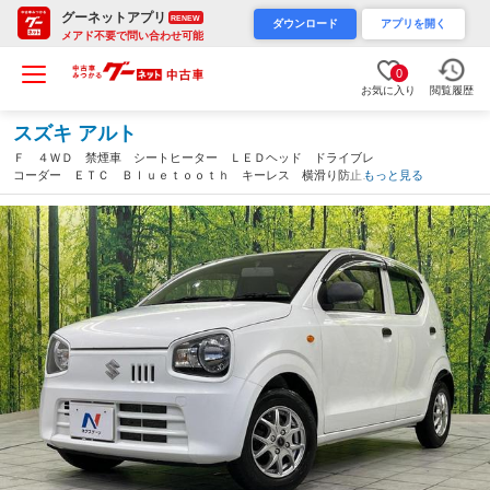
グーネットアプリ
RENEW
ダウンロード
アプリを開く
メアド不要で問い合わせ可能
0
お気に入り
閲覧履歴
スズキ アルト
Ｆ ４ＷＤ 禁煙車 シートヒーター ＬＥＤヘッド ドライブレ
コーダー ＥＴＣ Ｂｌｕｅｔｏｏｔｈ キーレス 横滑り防止装
もっと見る
置 プライバシーガラス １３インチアルミホイール（富山県）