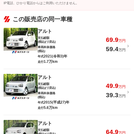
IP電話、ひかり電話からはご利用いただけません。
この販売店の同一車種
アルト
支払総額
69.9
万円
(税込)(リ済込)
車両本体価格
59.4
万円
(税込)
2021(令和3)年
年式
1.7万km
走行
アルト
支払総額
49.9
万円
(税込)(リ済込)
車両本体価格
39.3
万円
(税込)
2015(平成27)年
年式
5.6万km
走行
アルト
支払総額
64.9
万円
(税込)(リ済込)