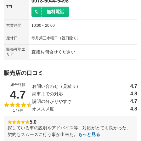
0078-6044-5498
TEL
無料電話
営業時間
10:00～20:00
定休日
毎月第三水曜日（祝日除く）
販売可能エ
直接お問合せください
リア
販売店の口コミ
総合評価
4.7
お問い合わせ（見積り）
（5点満点中）
4.7
4.8
納車までの対応
4.7
説明の分かりやすさ
4.8
オススメ度
177件
5.0
探している車の説明やアドバイス等、対応がとても良かった。
契約もスムーズに行う事が出来た。
もっと見る