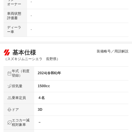
-
オーナー
車両状態
-
評価書
ディーラ
-
ー車
基本仕様
装備略号／用語解説
（スズキジムニーシエラ 長野県）
年式（初度
2024(令和6)年
登録）
排気量
1500cc
乗車定員
４名
ドア
3D
エコカー減
－
税対象車