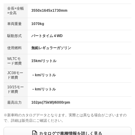
ダウンヒルアシストコントロール
アルミホイール：15インチ
：装備なし
：装備あり
全長×全幅
3550x1645x1730mm
×全高
パワーウィンドウ
盗難防止システム
革シート
ハーフレザーシート
：装備あり
：装備あり
：装備なし
：装備なし
車両重量
1070kg
アイドリングストップ
ドライブレコーダー
キーレス
LEDヘッドランプ
：装備あり
：装備あり
：装備あり
：装備あり
USB入力端子
Bluetooth接続
駆動形式
パートタイム４WD
HID(キセノンライト)
ポータブルナビ
：装備なし
：装備あり
：装備なし
：装備なし
100V電源
クリーンディーゼル
バックカメラ
ETC
使用燃料
無鉛レギュラーガソリン
：装備なし
：装備なし
：装備あり
：装備あり
センターデフロック
エアロ
スマートキー
：装備なし
WLTCモ
：装備なし
：装備あり
15km/リットル
ード燃費
レンタカーアップ
展示・試乗車
ローダウン
ランフラットタイヤ
：装備なし
：装備なし
：装備なし
：装備なし
JC08モー
－km/リットル
ド燃費
電動格納ミラー
パワーシート
3列シート
：装備あり
：装備なし
：装備なし
10/15モー
装備略号／用語解説
－km/リットル
ベンチシート
フルフラットシート
ド燃費
：装備なし
：装備なし
チップアップシート
オットマン
：装備なし
：装備なし
最高出力
102ps(75kW)/6000rpm
電動格納サードシート
シートヒーター
：装備なし
：装備なし
※新車時のカタログデータとなります。実際とは異なる場合がございますの
で、詳細は販売店にご確認ください。
ウォークスルー
後席モニター
：装備なし
：装備なし
電動リアゲート
フロントカメラ
カタログで車種情報を詳しく見る
：装備なし
：装備なし