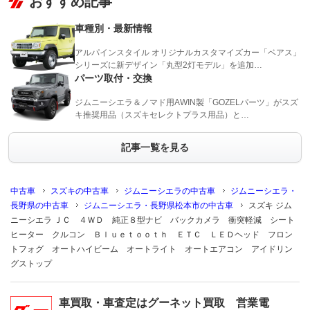
おすすめ記事
車種別・最新情報
アルパインスタイル オリジナルカスタマイズカー「ベアス」
シリーズに新デザイン「丸型2灯モデル」を追加…
パーツ取付・交換
ジムニーシエラ＆ノマド用AWIN製「GOZELパーツ」がスズ
キ推奨用品（スズキセレクトプラス用品）と…
記事一覧を見る
中古車
スズキの中古車
ジムニーシエラの中古車
ジムニーシエラ・
長野県の中古車
ジムニーシエラ・長野県松本市の中古車
スズキ ジム
ニーシエラ ＪＣ ４ＷＤ 純正８型ナビ バックカメラ 衝突軽減 シート
ヒーター クルコン Ｂｌｕｅｔｏｏｔｈ ＥＴＣ ＬＥＤヘッド フロン
トフォグ オートハイビーム オートライト オートエアコン アイドリン
グストップ
車買取・車査定はグーネット買取 営業電