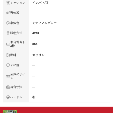
ミッション
インパネAT
過給器
―
車体色
ミディアムグレー
駆動方式
4WD
車台番号下
855
3桁
燃料
ガソリン
その他
―
全体のサイ
―
ズ
荷台寸法
―
ハンドル
右