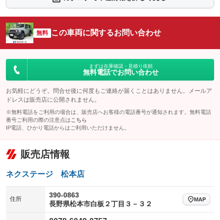
シートエアコン
全周囲カメラ
：装備なし
：装備なし
サイドカメラ
ルーフレール
この車両に関するお問い合わせ
：装備なし
無料
：装備なし
エアサスペンション
ヘッドライトウォッシャー
：装備なし
：装備なし
装備略号／用語解説
まずは在庫確認・見積り依頼
無料電話でお問い合わせ
お気軽にどうぞ。問合せ後に何度もご連絡が届くことはありません。メールア
ドレスは販売店に公開されません。
※無料電話をご利用の場合は、販売店へお客様の電話番号が通知されます。無料電話
番号ご利用の際の注意点は
こちら
IP電話、ひかり電話からはご利用いただけません。
販売店情報
ネクステージ 松本店
390-0863
住所
MAP
長野県松本市白板２丁目３－３２