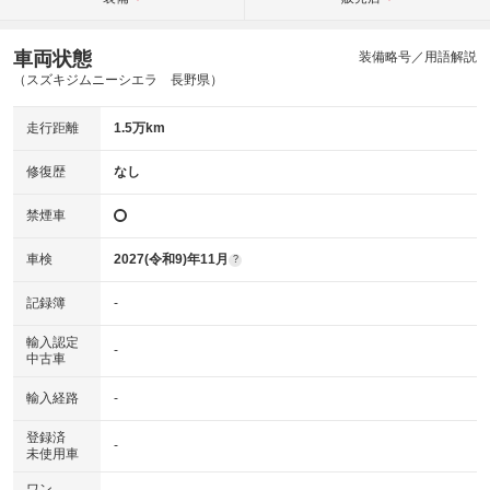
車両状態
装備略号／用語解説
（スズキジムニーシエラ 長野県）
走行距離
1.5万km
修復歴
なし
禁煙車
車検
2027(令和9)年11月
?
記録簿
-
輸入認定
-
中古車
輸入経路
-
登録済
-
未使用車
ワン