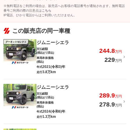
※無料電話をご利用の場合は、販売店へお客様の電話番号が通知されます。無料電話
番号ご利用の際の注意点は
こちら
IP電話、ひかり電話からはご利用いただけません。
この販売店の同一車種
ジムニーシエラ
グーネットセレクト
支払総額
244.8
万円
(税込)(リ済込)
車両本体価格
229
万円
(税込)
2021(令和3)年
年式
3.8万km
走行
ジムニーシエラ
支払総額
289.9
万円
(税込)(リ済込)
車両本体価格
278.9
万円
(税込)
2024(令和6)年
年式
1.3万km
走行