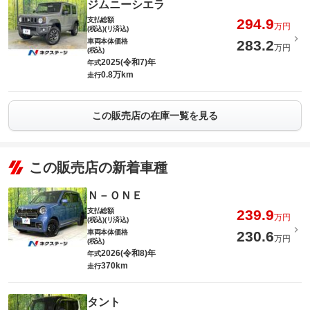
ジムニーシエラ
支払総額
294.9
万円
(税込)(リ済込)
車両本体価格
283.2
万円
(税込)
2025(令和7)年
年式
0.8万km
走行
この販売店の在庫一覧を見る
この販売店の新着車種
Ｎ－ＯＮＥ
支払総額
239.9
万円
(税込)(リ済込)
車両本体価格
230.6
万円
(税込)
2026(令和8)年
年式
370km
走行
タント