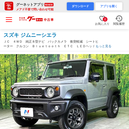
グーネットアプリ
RENEW
ダウンロード
アプリを開く
メアド不要で問い合わせ可能
0
お気に入り
閲覧履歴
スズキ ジムニーシエラ
ＪＣ ４ＷＤ 純正８型ナビ バックカメラ 衝突軽減 シートヒ
ーター クルコン Ｂｌｕｅｔｏｏｔｈ ＥＴＣ ＬＥＤヘッド
もっと見る
フロントフォグ オートハイビーム オートライト オートエアコ
ン アイドリングストップ（長野県）