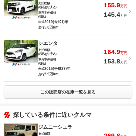
支払総額
155.9
万円
(税込)(リ済込)
車両本体価格
145.4
万円
(税込)
2019(令和1)年
年式
5.0万km
走行
シエンタ
支払総額
164.9
万円
(税込)(リ済込)
車両本体価格
153.8
万円
(税込)
2015(平成27)年
年式
5.9万km
走行
この販売店の在庫一覧を見る
探している条件に近いクルマ
ジムニーシエラ
支払総額
269.8