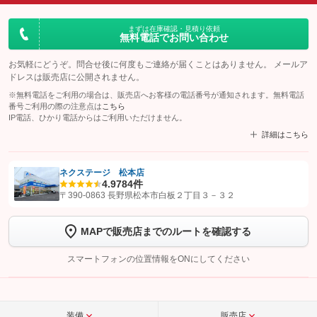
まずは在庫確認・見積り依頼
無料電話でお問い合わせ
お気軽にどうぞ。問合せ後に何度もご連絡が届くことはありません。 メールア
ドレスは販売店に公開されません。
※無料電話をご利用の場合は、販売店へお客様の電話番号が通知されます。無料電話
番号ご利用の際の注意点は
こちら
IP電話、ひかり電話からはご利用いただけません。
詳細はこちら
ネクステージ 松本店
4.9
784件
【STEP1】
認証画面でグーネットを友だち追加してから「許可する」ボタンを押
〒390-0863 長野県松本市白板２丁目３－３２
します
MAPで販売店までのルートを確認する
【STEP2】
トーク画面で
ボタンをタップして問い合わせを
完了してください。
スマートフォンの位置情報をONにしてください
こちら
装備
販売店