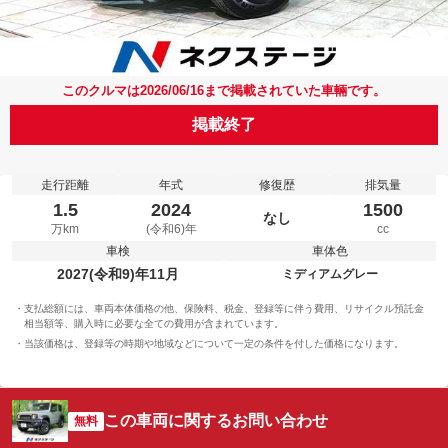
このクルマは2026/06/16まで掲載されていた車輛です。
掲載終了
走行距離
年式
修復歴
排気量
1.5
2024
1500
なし
万km
(令和6)年
cc
車検
車体色
2027(令和9)年11月
ミディアムグレー
支払総額には、車両本体価格の他、保険料、税金、登録等に伴う費用、リサイクル預託金
相当額等、購入時に必要な全ての費用が含まれています。
当該価格は、登録等の時期や地域などについて一定の条件を付した価格になります。
この車両に関するお問い合わせ
無料