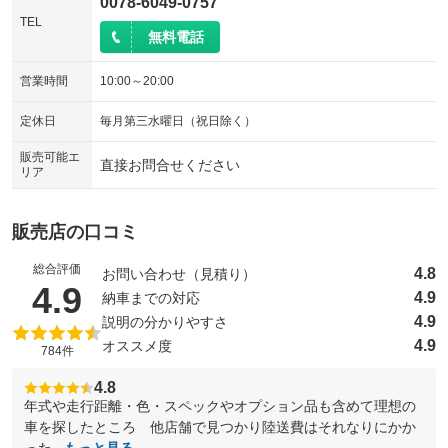
0078-6049-0757
TEL
無料電話
営業時間
10:00～20:00
定休日
毎月第三水曜日（祝日除く）
販売可能エ
直接お問合せください
リア
販売店の口コミ
総合評価
4.8
お問い合わせ（見積り）
（5点満点中）
4.9
4.9
納車までの対応
4.9
説明の分かりやすさ
4.9
オススメ度
784件
4.8
年式や走行距離・色・スペックやオプション品も含めて理想の
車を探したところ 他店舗で見つかり陸送費はそれなりにかか