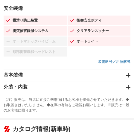
安全装備
横滑り防止装置
衝突安全ボディ
：装備あり
：装備あり
衝突被害軽減システム
クリアランスソナー
：装備あり
：装備あり
オートマチックハイビーム
オートライト
：装備なし
：装備あり
頸部衝撃緩和ヘッドレスト
：装備なし
装備略号／用語解説
基本装備
エアバッグ：運転席/助手席/サイド
外装・内装
：装備あり
スライドドア
カーナビ：メモリーナビ他
：装備なし
：装備あり
【注】販売は、当店に直接ご来場頂けるお客様を優先させていただきます。◆
お取置きはいたしません。◆在庫の有無をご確認お願いします。※販売は一般
サンルーフ
ABS
TV：フルセグ
：装備なし
：装備あり
：装備あり
のお客様に限ります。
エアコン
Wエアコン
オーディオ：CDまたはCDチェンジャー
：装備あり
：装備なし
：装備あり
リフトアップ
パワーステアリング
カタログ情報(新車時)
ビジュアル：-／DVD再生
：装備なし
：装備あり
：装備あり