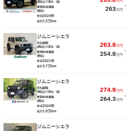
万円
(税込)(リ済込・追)
車両本体価格
263
万円
(税込)
2024年
年式
1.5万km
走行
ジムニーシエラ
支払総額
263.8
万円
(税込)(リ済込・追)
車両本体価格
254.8
万円
(税込)
2021年
年式
3.7万km
走行
ジムニーシエラ
支払総額
274.9
万円
(税込)(リ済込・追)
車両本体価格
264.3
万円
(税込)
2024年
年式
1.9万km
走行
ジムニーシエラ