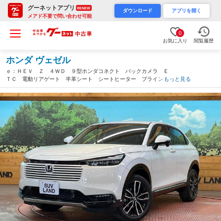
グーネットアプリ
RENEW
ダウンロード
アプリを開く
メアド不要で問い合わせ可能
0
お気に入り
閲覧履歴
ホンダ ヴェゼル
ｅ：ＨＥＶ Ｚ ４ＷＤ ９型ホンダコネクト バックカメラ Ｅ
ＴＣ 電動リアゲート 半革シート シートヒーター ブラインド
もっと見る
スポットモニター シーケンシャルウィンカー ＬＥＤヘッド ス
マートキー（石川県）