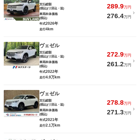
支払総額
289.9
万円
(税込)(リ済込・追)
車両本体価格
276.4
万円
(税込)
2026年
年式
4km
走行
ヴェゼル
支払総額
272.9
万円
(税込)(リ済込・追)
車両本体価格
261.2
万円
(税込)
2022年
年式
4.9万km
走行
ヴェゼル
支払総額
278.8
万円
(税込)(リ済込・追)
車両本体価格
271.3
万円
(税込)
2021年
年式
2.1万km
走行