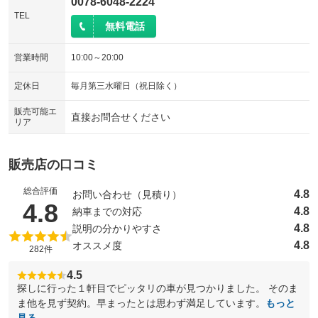
0078-6048-2224
TEL
無料電話
営業時間
10:00～20:00
定休日
毎月第三水曜日（祝日除く）
販売可能エ
直接お問合せください
リア
販売店の口コミ
総合評価
4.8
お問い合わせ（見積り）
（5点満点中）
4.8
4.8
納車までの対応
4.8
説明の分かりやすさ
4.8
オススメ度
282件
4.5
探しに行った１軒目でピッタリの車が見つかりました。 そのま
ま他を見ず契約。早まったとは思わず満足しています。
もっと