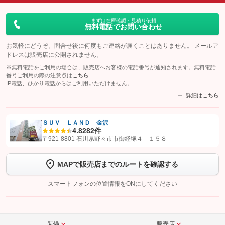
まずは在庫確認・見積り依頼
無料電話でお問い合わせ
お気軽にどうぞ。問合せ後に何度もご連絡が届くことはありません。 メールア
ドレスは販売店に公開されません。
※無料電話をご利用の場合は、販売店へお客様の電話番号が通知されます。無料電話
番号ご利用の際の注意点は
こちら
IP電話、ひかり電話からはご利用いただけません。
詳細はこちら
ＳＵＶ ＬＡＮＤ 金沢
4.8
282件
【STEP1】
認証画面でグーネットを友だち追加してから「許可する」ボタンを押
〒921-8801 石川県野々市市御経塚４－１５８
します
MAPで販売店までのルートを確認する
【STEP2】
トーク画面で
ボタンをタップして問い合わせを
完了してください。
スマートフォンの位置情報をONにしてください
こちら
装備
販売店