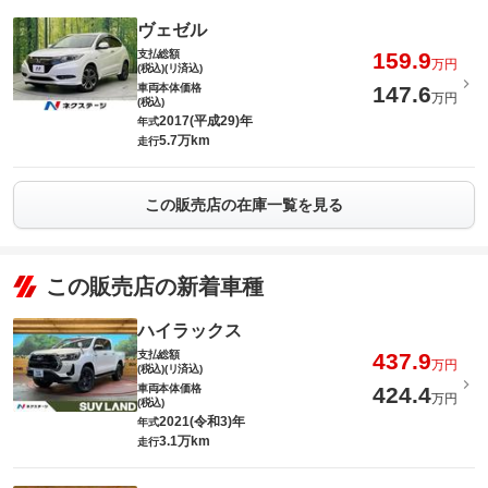
ヴェゼル
支払総額
159.9
万円
(税込)(リ済込)
車両本体価格
147.6
万円
(税込)
2017(平成29)年
年式
5.7万km
走行
この販売店の在庫一覧を見る
この販売店の新着車種
ハイラックス
支払総額
437.9
万円
(税込)(リ済込)
車両本体価格
424.4
万円
(税込)
2021(令和3)年
年式
3.1万km
走行