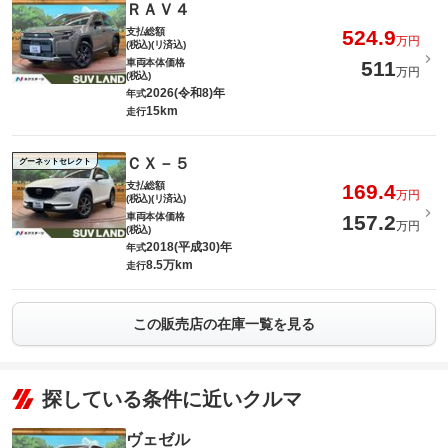
ＲＡＶ４
支払総額
524.9
万円
(税込)(リ済込)
車両本体価格
511
万円
(税込)
2026(令和8)年
年式
15km
走行
ＣＸ－５
グーネットセレクト
支払総額
169.4
万円
(税込)(リ済込)
車両本体価格
157.2
万円
(税込)
2018(平成30)年
年式
8.5万km
走行
この販売店の在庫一覧を見る
探している条件に近いクルマ
ヴェゼル