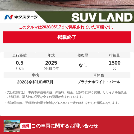
このクルマは2026/05/17まで掲載されていた車輛です。
掲載終了
走行距離
年式
修復歴
排気量
0.5
2025
1500
なし
万km
(令和7)年
cc
車検
車体色
2028(令和10)年7月
プラチナホワイト・パール
支払総額には、車両本体価格の他、保険料、税金、登録等に伴う費用、リサイクル預託金
相当額等、購入時に必要な全ての費用が含まれています。
当該価格は、登録等の時期や地域などについて一定の条件を付した価格になります。
この車両に関するお問い合わせ
無料