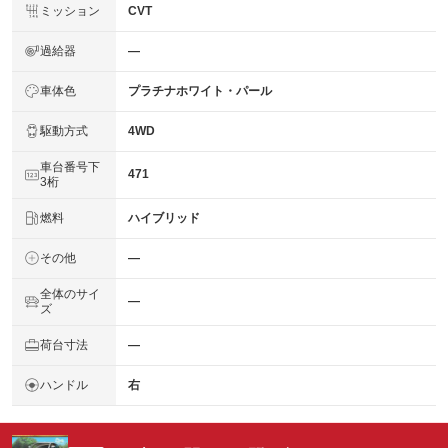
ミッション
CVT
過給器
―
車体色
プラチナホワイト・パール
駆動方式
4WD
車台番号下
471
3桁
燃料
ハイブリッド
その他
―
全体のサイ
―
ズ
荷台寸法
―
ハンドル
右