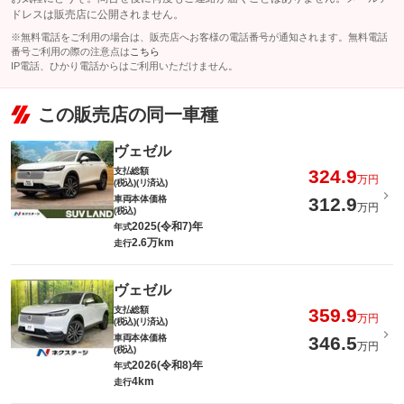
ドレスは販売店に公開されません。
※無料電話をご利用の場合は、販売店へお客様の電話番号が通知されます。無料電話
番号ご利用の際の注意点は
こちら
IP電話、ひかり電話からはご利用いただけません。
この販売店の同一車種
ヴェゼル
支払総額
324.9
万円
(税込)(リ済込)
車両本体価格
312.9
万円
(税込)
2025(令和7)年
年式
2.6万km
走行
ヴェゼル
支払総額
359.9
万円
(税込)(リ済込)
車両本体価格
346.5
万円
(税込)
2026(令和8)年
年式
4km
走行