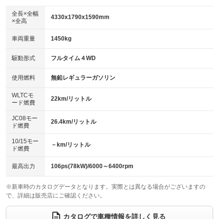
ダウンヒルアシストコントロール
アルミホイール：18インチ
：装備あり
：装備あり
全長×全幅
4330x1790x1590mm
×全高
パワーウィンドウ
盗難防止システム
革シート
ハーフレザーシート
：装備あり
：装備あり
：装備なし
：装備あり
車両重量
1450kg
アイドリングストップ
ドライブレコーダー
キーレス
LEDヘッドランプ
：装備なし
：装備なし
：装備あり
：装備あり
USB入力端子
Bluetooth接続
駆動形式
フルタイム４WD
HID(キセノンライト)
ポータブルナビ
：装備あり
：装備あり
：装備なし
：装備なし
100V電源
クリーンディーゼル
バックカメラ
ETC2.0
使用燃料
無鉛レギュラーガソリン
：装備なし
：装備なし
：装備あり
：装備あり
センターデフロック
エアロ
スマートキー
：装備なし
WLTCモ
：装備なし
：装備あり
22km/リットル
ード燃費
レンタカーアップ
展示・試乗車
ローダウン
ランフラットタイヤ
：装備なし
：装備なし
：装備なし
：装備なし
JC08モー
26.4km/リットル
ド燃費
電動格納ミラー
パワーシート
3列シート
：装備あり
：装備なし
：装備なし
10/15モー
装備略号／用語解説
－km/リットル
ベンチシート
フルフラットシート
ド燃費
：装備なし
：装備なし
チップアップシート
オットマン
：装備なし
：装備なし
最高出力
106ps(78kW)/6000～6400rpm
電動格納サードシート
シートヒーター
：装備なし
：装備あり
※新車時のカタログデータとなります。実際とは異なる場合がございますの
で、詳細は販売店にご確認ください。
ウォークスルー
後席モニター
：装備なし
：装備なし
電動リアゲート
フロントカメラ
カタログで車種情報を詳しく見る
：装備あり
：装備なし