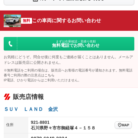
シートエアコン
全周囲カメラ
：装備なし
：装備なし
サイドカメラ
ルーフレール
この車両に関するお問い合わせ
：装備なし
無料
：装備なし
エアサスペンション
ヘッドライトウォッシャー
：装備なし
：装備なし
装備略号／用語解説
まずは在庫確認・見積り依頼
無料電話でお問い合わせ
お気軽にどうぞ。問合せ後に何度もご連絡が届くことはありません。メールア
ドレスは販売店に公開されません。
※無料電話をご利用の場合は、販売店へお客様の電話番号が通知されます。無料電話
番号ご利用の際の注意点は
こちら
IP電話、ひかり電話からはご利用いただけません。
販売店情報
ＳＵＶ ＬＡＮＤ 金沢
921-8801
住所
MAP
石川県野々市市御経塚４－１５８