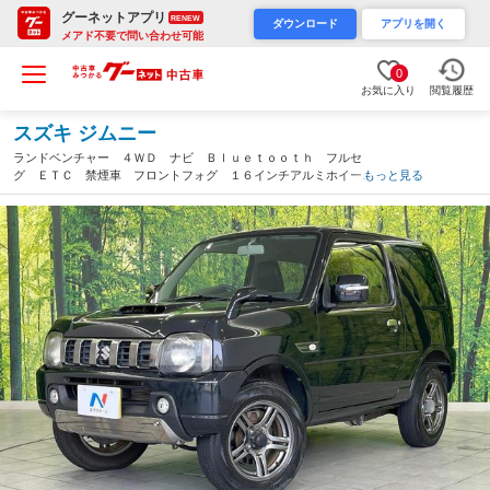
グーネットアプリ
RENEW
ダウンロード
アプリを開く
メアド不要で問い合わせ可能
0
お気に入り
閲覧履歴
スズキ ジムニー
ランドベンチャー ４ＷＤ ナビ Ｂｌｕｅｔｏｏｔｈ フルセ
グ ＥＴＣ 禁煙車 フロントフォグ １６インチアルミホイー
もっと見る
ル 電動格納ミラー シートヒーター プライバシーガラス パワ
ーウィンドウ 衝突安全ボディ エアコン（富山県）