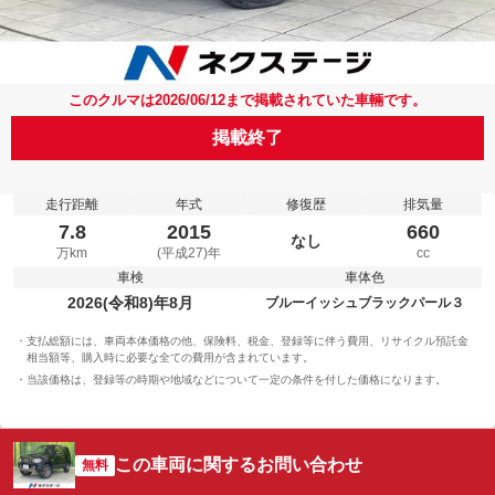
このクルマは2026/06/12まで掲載されていた車輛です。
掲載終了
走行距離
年式
修復歴
排気量
7.8
2015
660
なし
万km
(平成27)年
cc
車検
車体色
2026(令和8)年8月
ブルーイッシュブラックパール３
支払総額には、車両本体価格の他、保険料、税金、登録等に伴う費用、リサイクル預託金
相当額等、購入時に必要な全ての費用が含まれています。
当該価格は、登録等の時期や地域などについて一定の条件を付した価格になります。
この車両に関するお問い合わせ
無料