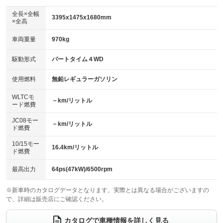
ダウンヒルアシストコントロール
アルミホイール：16インチ
：装備なし
：装備あり
全長×全幅
3395x1475x1680mm
×全高
パワーウィンドウ
盗難防止システム
革シート
ハーフレザーシート
：装備あり
：装備なし
：装備なし
：装備なし
車両重量
970kg
アイドリングストップ
ドライブレコーダー
キーレス
LEDヘッドランプ
：装備なし
：装備なし
：装備あり
：装備なし
USB入力端子
Bluetooth接続
駆動形式
パートタイム４WD
HID(キセノンライト)
ポータブルナビ
：装備なし
：装備あり
：装備なし
：装備なし
100V電源
クリーンディーゼル
バックカメラ
ETC
使用燃料
無鉛レギュラーガソリン
：装備なし
：装備なし
：装備なし
：装備あり
センターデフロック
エアロ
スマートキー
：装備なし
WLTCモ
：装備なし
：装備なし
－km/リットル
ード燃費
レンタカーアップ
展示・試乗車
ローダウン
ランフラットタイヤ
：装備なし
：装備なし
：装備なし
：装備なし
JC08モー
－km/リットル
ド燃費
電動格納ミラー
パワーシート
3列シート
：装備あり
：装備なし
：装備なし
10/15モー
装備略号／用語解説
16.4km/リットル
ベンチシート
フルフラットシート
ド燃費
：装備なし
：装備なし
チップアップシート
オットマン
：装備なし
：装備なし
最高出力
64ps(47kW)/6500rpm
電動格納サードシート
シートヒーター
：装備なし
：装備あり
※新車時のカタログデータとなります。実際とは異なる場合がございますの
で、詳細は販売店にご確認ください。
ウォークスルー
後席モニター
：装備なし
：装備なし
電動リアゲート
フロントカメラ
カタログで車種情報を詳しく見る
：装備なし
：装備なし