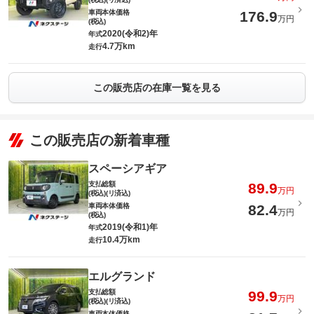
車両本体価格
176.9
万円
(税込)
2020(令和2)年
年式
4.7万km
走行
この販売店の在庫一覧を見る
この販売店の新着車種
スペーシアギア
支払総額
89.9
万円
(税込)(リ済込)
車両本体価格
82.4
万円
(税込)
2019(令和1)年
年式
10.4万km
走行
エルグランド
支払総額
99.9
万円
(税込)(リ済込)
車両本体価格