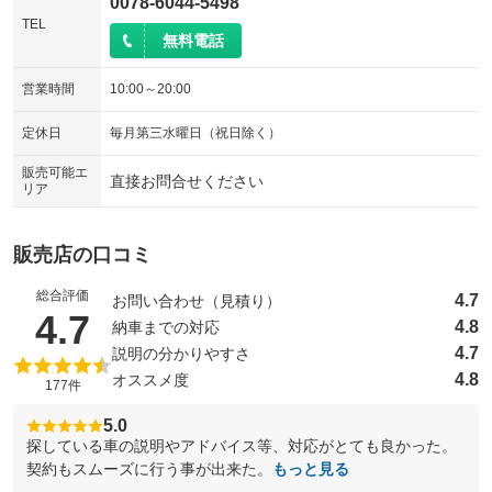
0078-6044-5498
TEL
無料電話
営業時間
10:00～20:00
定休日
毎月第三水曜日（祝日除く）
販売可能エ
直接お問合せください
リア
販売店の口コミ
総合評価
4.7
お問い合わせ（見積り）
（5点満点中）
4.7
4.8
納車までの対応
4.7
説明の分かりやすさ
4.8
オススメ度
177件
5.0
探している車の説明やアドバイス等、対応がとても良かった。
契約もスムーズに行う事が出来た。
もっと見る