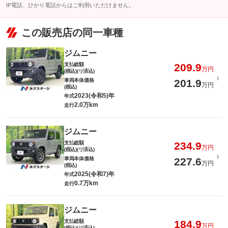
IP電話、ひかり電話からはご利用いただけません。
この販売店の同一車種
ジムニー
支払総額
209.9
万円
(税込)(リ済込)
車両本体価格
201.9
万円
(税込)
2023(令和5)年
年式
2.0万km
走行
ジムニー
支払総額
234.9
万円
(税込)(リ済込)
車両本体価格
227.6
万円
(税込)
2025(令和7)年
年式
0.7万km
走行
ジムニー
支払総額
184.9
万円
(税込)(リ済込)