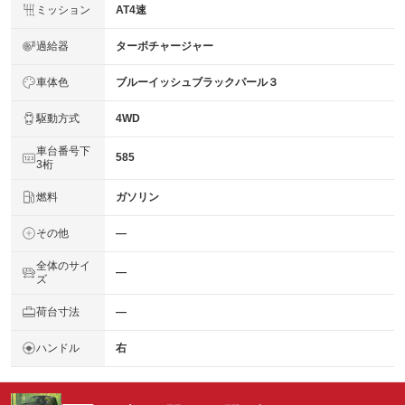
ミッション
AT4速
過給器
ターボチャージャー
車体色
ブルーイッシュブラックパール３
駆動方式
4WD
車台番号下
585
3桁
燃料
ガソリン
その他
―
全体のサイ
―
ズ
荷台寸法
―
ハンドル
右