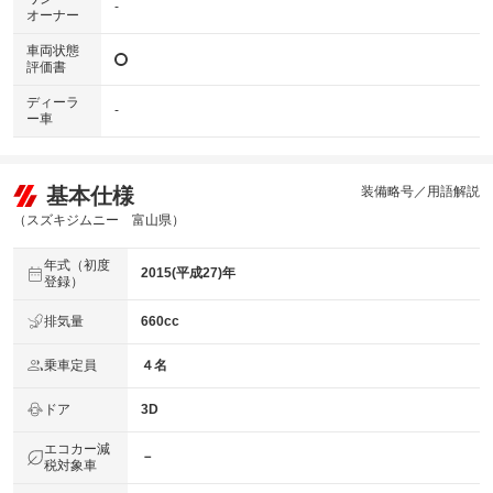
-
オーナー
車両状態
評価書
ディーラ
-
ー車
基本仕様
装備略号／用語解説
（スズキジムニー 富山県）
年式（初度
2015(平成27)年
登録）
排気量
660cc
乗車定員
４名
ドア
3D
エコカー減
－
税対象車