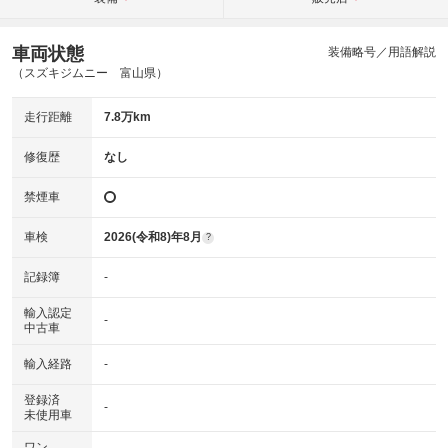
車両状態
装備略号／用語解説
（スズキジムニー 富山県）
走行距離
7.8万km
修復歴
なし
禁煙車
車検
2026(令和8)年8月
?
記録簿
-
輸入認定
-
中古車
輸入経路
-
登録済
-
未使用車
ワン