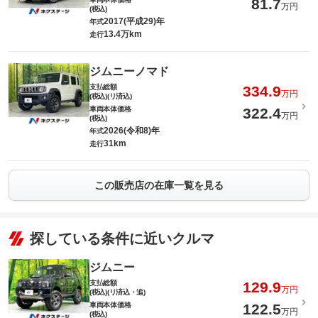
81.7
万円
(税込)
2017(平成29)年
年式
13.4万km
走行
ジムニーノマド
支払総額
334.9
万円
(税込)(リ済込)
車両本体価格
322.4
万円
(税込)
2026(令和8)年
年式
31km
走行
この販売店の在庫一覧を見る
探している条件に近いクルマ
ジムニー
支払総額
129.9
万円
(税込)(リ済込・追)
車両本体価格
122.5
万円
(税込)