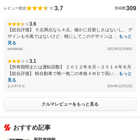
3.7
309
レビュー総合
投稿数
3.6
【総合評価】 ５点満点なら４点。確かに目新しさはないし、 デ
ザインも今風ではないけど、軽にしてこのデザインは ...
もっと
見る
worldisfak...
2012年02月06日
3.1
【所有期間または運転回数】 ２０１２年８月～２０１４年８月
【総合評価】 軽自動車で唯一無二の本格４ＷＤで高い...
もっと
見る
おさ97タホ
2014年12月22日
クルマレビューをもっと見る
おすすめ記事
新型車情報