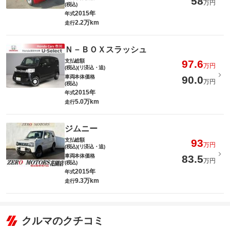
58
万円
(税込)
2015年
年式
2.2万km
走行
Ｎ－ＢＯＸスラッシュ
支払総額
97.6
万円
(税込)(リ済込・追)
車両本体価格
90.0
万円
(税込)
2015年
年式
5.0万km
走行
ジムニー
支払総額
93
万円
(税込)(リ済込・追)
車両本体価格
83.5
万円
(税込)
2015年
年式
9.3万km
走行
クルマのクチコミ