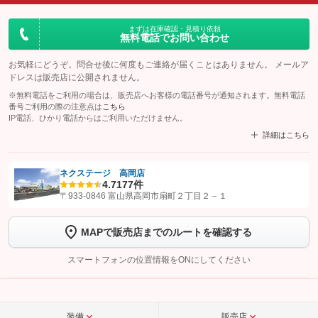
まずは在庫確認・見積り依頼
無料電話でお問い合わせ
お気軽にどうぞ。問合せ後に何度もご連絡が届くことはありません。 メールア
ドレスは販売店に公開されません。
※無料電話をご利用の場合は、販売店へお客様の電話番号が通知されます。無料電話
番号ご利用の際の注意点は
こちら
IP電話、ひかり電話からはご利用いただけません。
詳細はこちら
ネクステージ 高岡店
4.7
177件
【STEP1】
認証画面でグーネットを友だち追加してから「許可する」ボタンを押
〒933-0846 富山県高岡市扇町２丁目２－１
します
MAPで販売店までのルートを確認する
【STEP2】
トーク画面で
ボタンをタップして問い合わせを
完了してください。
スマートフォンの位置情報をONにしてください
こちら
装備
販売店