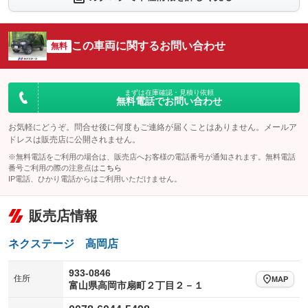
シートエアコン
全周囲カメラ
：装備なし
：装備なし
サイドカメラ
ルーフレール
この車両に関するお問い合わせ
：装備なし
無料
：装備なし
エアサスペンション
ヘッドライトウォッシャー
：装備なし
：装備なし
装備略号／用語解説
まずは在庫確認・見積り依頼
無料電話でお問い合わせ
お気軽にどうぞ。問合せ後に何度もご連絡が届くことはありません。メールア
ドレスは販売店に公開されません。
※無料電話をご利用の場合は、販売店へお客様の電話番号が通知されます。無料電話
番号ご利用の際の注意点は
こちら
IP電話、ひかり電話からはご利用いただけません。
販売店情報
ネクステージ 高岡店
933-0846
住所
MAP
富山県高岡市扇町２丁目２－１