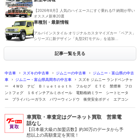
【2026年8月】人気のハイエースにすぐ乗れる!? 納期が早い
オススメ新車20選
車種別・最新情報
アルパインスタイル オリジナルカスタマイズカー「ベアス」
シリーズに新デザイン「丸型2灯モデル」を追加…
記事一覧を見る
中古車
スズキの中古車
ジムニーの中古車
ジムニー・富山県の中古
車
ジムニー・富山県高岡市の中古車
スズキ ジムニー ランドベンチャ
ー ４ＷＤ ナビ Ｂｌｕｅｔｏｏｔｈ フルセグ ＥＴＣ 禁煙車 フロ
ントフォグ １６インチアルミホイール 電動格納ミラー シートヒータ
ー プライバシーガラス パワーウィンドウ 衝突安全ボディ エアコン
車買取・車査定はグーネット買取 営業電
話なし
【日本最大級の加盟店数】約30万のデータから予
想以上の高額査定を実現！