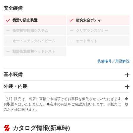
安全装備
横滑り防止装置
衝突安全ボディ
：装備あり
：装備あり
衝突被害軽減システム
クリアランスソナー
：装備なし
：装備なし
オートマチックハイビーム
オートライト
：装備なし
：装備なし
頸部衝撃緩和ヘッドレスト
：装備なし
装備略号／用語解説
基本装備
エアバッグ：運転席/助手席
外装・内装
：装備あり
スライドドア
カーナビ：SDナビ
：装備なし
：装備あり
【注】販売は、当店に直接ご来場頂けるお客様を優先させていただきます。◆
お取置きはいたしません。◆在庫の有無をご確認お願いします。※販売は一般
サンルーフ
ABS
TV：フルセグ
：装備なし
：装備あり
：装備あり
のお客様に限ります。
エアコン
Wエアコン
オーディオ：CDまたはCDチェンジャー
：装備あり
：装備なし
：装備あり
リフトアップ
パワーステアリング
カタログ情報(新車時)
ビジュアル：-／DVD再生
：装備なし
：装備なし
：装備あり