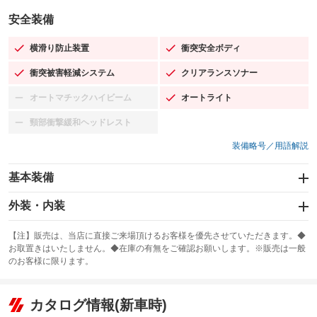
安全装備
横滑り防止装置
衝突安全ボディ
：装備あり
：装備あり
衝突被害軽減システム
クリアランスソナー
：装備あり
：装備あり
オートマチックハイビーム
オートライト
：装備なし
：装備あり
頸部衝撃緩和ヘッドレスト
：装備なし
装備略号／用語解説
基本装備
エアバッグ：運転席/助手席/サイド
外装・内装
：装備あり
スライドドア：両面電動
カーナビ
：装備あり
：装備なし
【注】販売は、当店に直接ご来場頂けるお客様を優先させていただきます。◆
お取置きはいたしません。◆在庫の有無をご確認お願いします。※販売は一般
サンルーフ
ABS
TV
：装備なし
：装備あり
：装備なし
のお客様に限ります。
エアコン
Wエアコン
オーディオ
：装備あり
：装備なし
：装備なし
リフトアップ
パワーステアリング
カタログ情報(新車時)
ビジュアル
：装備なし
：装備あり
：装備なし