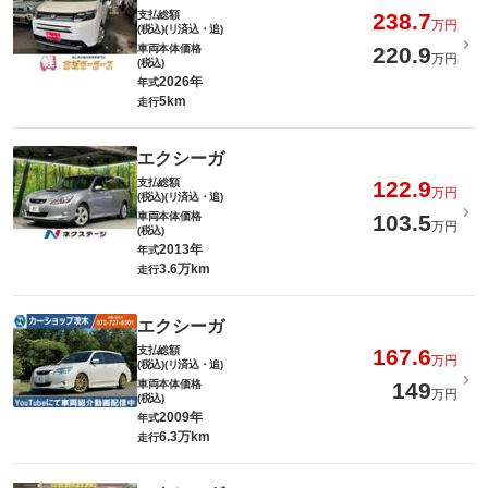
支払総額
238.7
万円
(税込)(リ済込・追)
車両本体価格
220.9
万円
(税込)
2026年
年式
5km
走行
エクシーガ
支払総額
122.9
万円
(税込)(リ済込・追)
車両本体価格
103.5
万円
(税込)
2013年
年式
3.6万km
走行
エクシーガ
支払総額
167.6
万円
(税込)(リ済込・追)
車両本体価格
149
万円
(税込)
2009年
年式
6.3万km
走行