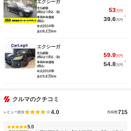
エクシーガ
支払総額
53
万円
(税込)(リ済込・追)
車両本体価格
39.6
万円
(税込)
2010年
年式
8.2万km
走行
エクシーガ
支払総額
59.9
万円
(税込)(リ済込・追)
車両本体価格
54.8
万円
(税込)
2010年
年式
5.6万km
走行
クルマのクチコミ
4.0
715
レビュー総合
投稿数
5.0