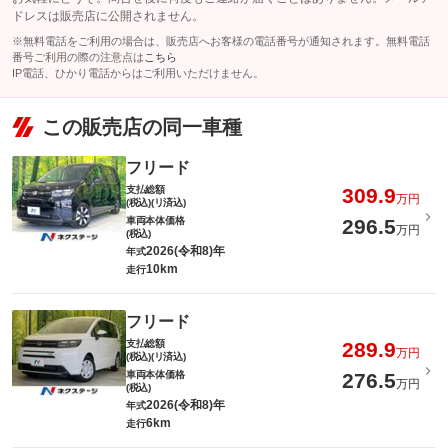
ドレスは販売店に公開されません。
※無料電話をご利用の場合は、販売店へお客様の電話番号が通知されます。無料電話
番号ご利用の際の注意点は
こちら
IP電話、ひかり電話からはご利用いただけません。
この販売店の同一車種
フリード
支払総額
309.9
万円
(税込)(リ済込)
車両本体価格
296.5
万円
(税込)
2026(令和8)年
年式
10km
走行
フリード
支払総額
289.9
万円
(税込)(リ済込)
車両本体価格
276.5
万円
(税込)
2026(令和8)年
年式
6km
走行