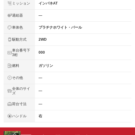
ミッション
インパネAT
過給器
―
車体色
プラチナホワイト・パール
駆動方式
2WD
車台番号下
000
3桁
燃料
ガソリン
その他
―
全体のサイ
―
ズ
荷台寸法
―
ハンドル
右