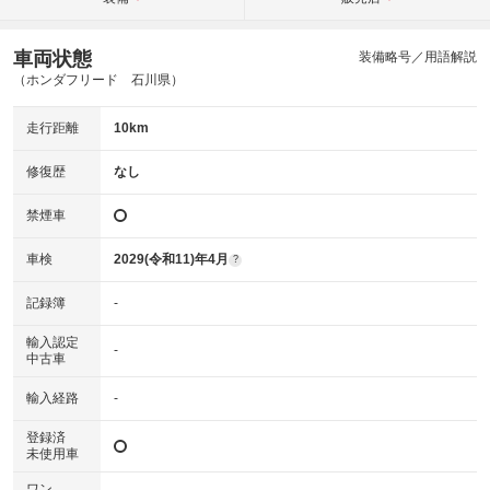
車両状態
装備略号／用語解説
（ホンダフリード 石川県）
走行距離
10km
修復歴
なし
禁煙車
車検
2029(令和11)年4月
?
記録簿
-
輸入認定
-
中古車
輸入経路
-
登録済
未使用車
ワン