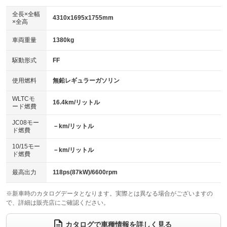
ダウンヒルアシストコントロール
アルミホイール：15インチ
：装備なし
：装備あり
全長×全幅
4310x1695x1755mm
×全高
パワーウィンドウ
盗難防止システム
革シート
ハーフレザーシート
：装備あり
：装備あり
：装備なし
：装備あり
車両重量
1380kg
アイドリングストップ
ドライブレコーダー
キーレス
LEDヘッドランプ
：装備なし
：装備なし
：装備あり
：装備あり
USB入力端子
Bluetooth接続
駆動形式
FF
HID(キセノンライト)
ポータブルナビ
：装備なし
：装備なし
：装備なし
：装備なし
100V電源
クリーンディーゼル
バックカメラ
ETC
使用燃料
無鉛レギュラーガソリン
：装備なし
：装備なし
：装備なし
：装備なし
センターデフロック
エアロ
スマートキー
：装備なし
WLTCモ
：装備なし
：装備あり
16.4km/リットル
ード燃費
レンタカーアップ
展示・試乗車
ローダウン
ランフラットタイヤ
：装備なし
：装備なし
：装備なし
：装備なし
JC08モー
－km/リットル
ド燃費
電動格納ミラー
パワーシート
3列シート
：装備あり
：装備なし
：装備あり
10/15モー
装備略号／用語解説
－km/リットル
ベンチシート
フルフラットシート
ド燃費
：装備なし
：装備なし
チップアップシート
オットマン
：装備なし
：装備なし
最高出力
118ps(87kW)/6600rpm
電動格納サードシート
シートヒーター
：装備なし
：装備あり
※新車時のカタログデータとなります。実際とは異なる場合がございますの
で、詳細は販売店にご確認ください。
ウォークスルー
後席モニター
：装備あり
：装備なし
電動リアゲート
フロントカメラ
カタログで車種情報を詳しく見る
：装備なし
：装備なし