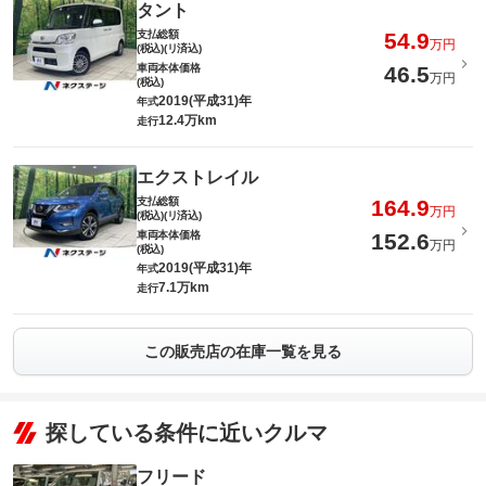
タント
支払総額
54.9
万円
(税込)(リ済込)
車両本体価格
46.5
万円
(税込)
2019(平成31)年
年式
12.4万km
走行
エクストレイル
支払総額
164.9
万円
(税込)(リ済込)
車両本体価格
152.6
万円
(税込)
2019(平成31)年
年式
7.1万km
走行
この販売店の在庫一覧を見る
探している条件に近いクルマ
フリード