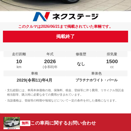
このクルマは2026/06/21まで掲載されていた車輛です。
掲載終了
走行距離
年式
修復歴
排気量
10
2026
1500
なし
km
(令和8)年
cc
車検
車体色
2029(令和11)年4月
プラチナホワイト・パール
支払総額には、車両本体価格の他、保険料、税金、登録等に伴う費用、リサイクル預託金
相当額等、購入時に必要な全ての費用が含まれています。
当該価格は、登録等の時期や地域などについて一定の条件を付した価格になります。
この車両に関するお問い合わせ
無料