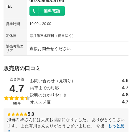
0078-6043-9190
TEL
無料電話
営業時間
10:00～20:00
定休日
毎月第三水曜日（祝日除く）
販売可能エ
直接お問合せください
リア
販売店の口コミ
総合評価
4.6
お問い合わせ（見積り）
（5点満点中）
4.7
4.7
納車までの対応
4.8
説明の分かりやすさ
4.7
オススメ度
68件
5.0
担当の○Sさんには大変お世話になりました。 ありがとうござい
ます。 また有川さんありがとうございました。 今後...
もっと見