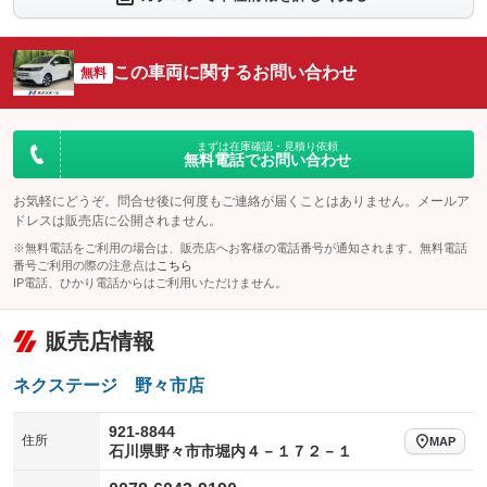
シートエアコン
全周囲カメラ
：装備なし
：装備なし
サイドカメラ
ルーフレール
この車両に関するお問い合わせ
：装備なし
無料
：装備なし
エアサスペンション
ヘッドライトウォッシャー
：装備なし
：装備なし
装備略号／用語解説
まずは在庫確認・見積り依頼
無料電話でお問い合わせ
お気軽にどうぞ。問合せ後に何度もご連絡が届くことはありません。メールア
ドレスは販売店に公開されません。
※無料電話をご利用の場合は、販売店へお客様の電話番号が通知されます。無料電話
番号ご利用の際の注意点は
こちら
IP電話、ひかり電話からはご利用いただけません。
販売店情報
ネクステージ 野々市店
921-8844
住所
MAP
石川県野々市市堀内４－１７２－１