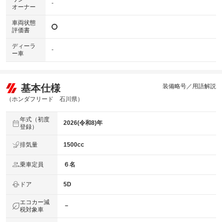
-
オーナー
車両状態
評価書
ディーラ
-
ー車
基本仕様
装備略号／用語解説
（ホンダフリード 石川県）
年式（初度
2026(令和8)年
登録）
排気量
1500cc
乗車定員
６名
ドア
5D
エコカー減
－
税対象車