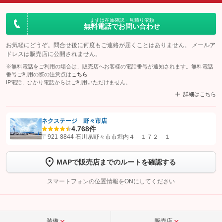
まずは在庫確認・見積り依頼
無料電話でお問い合わせ
お気軽にどうぞ。問合せ後に何度もご連絡が届くことはありません。 メールア
ドレスは販売店に公開されません。
※無料電話をご利用の場合は、販売店へお客様の電話番号が通知されます。無料電話
番号ご利用の際の注意点は
こちら
IP電話、ひかり電話からはご利用いただけません。
詳細はこちら
ネクステージ 野々市店
4.7
68件
【STEP1】
認証画面でグーネットを友だち追加してから「許可する」ボタンを押
〒921-8844 石川県野々市市堀内４－１７２－１
します
MAPで販売店までのルートを確認する
【STEP2】
トーク画面で
ボタンをタップして問い合わせを
完了してください。
スマートフォンの位置情報をONにしてください
こちら
装備
販売店