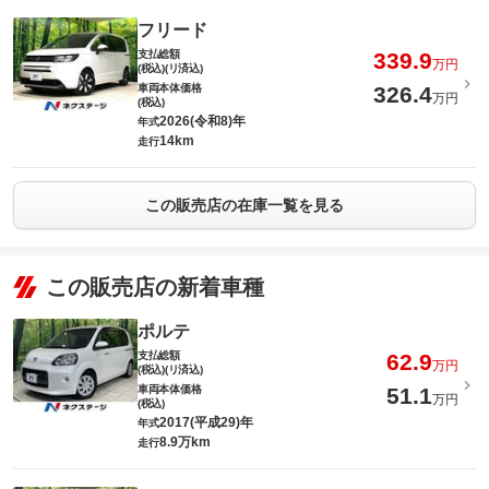
フリード
支払総額
339.9
万円
(税込)(リ済込)
車両本体価格
326.4
万円
(税込)
2026(令和8)年
年式
14km
走行
この販売店の在庫一覧を見る
この販売店の新着車種
ポルテ
支払総額
62.9
万円
(税込)(リ済込)
車両本体価格
51.1
万円
(税込)
2017(平成29)年
年式
8.9万km
走行