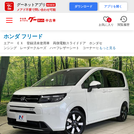
グーネットアプリ
RENEW
ダウンロード
アプリを開く
メアド不要で問い合わせ可能
0
お気に入り
閲覧履歴
ホンダ フリード
エアー ＥＸ 登録済未使用車 両側電動スライドドア ホンダセ
ンシング レーダークルーズ ハーフレザーシート コーナーセン
もっと見る
サー スマートキー ＬＥＤヘッドライト 純正１５インチアル
ミ 車線逸脱警報（石川県）