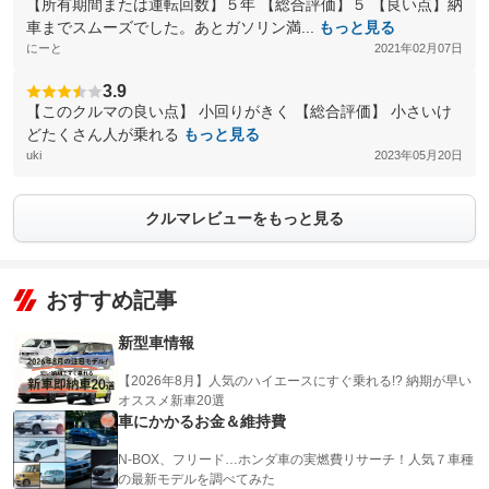
【所有期間または運転回数】５年 【総合評価】５ 【良い点】納
車までスムーズでした。あとガソリン満...
もっと見る
にーと
2021年02月07日
3.9
【このクルマの良い点】 小回りがきく 【総合評価】 小さいけ
どたくさん人が乗れる
もっと見る
uki
2023年05月20日
クルマレビューをもっと見る
おすすめ記事
新型車情報
【2026年8月】人気のハイエースにすぐ乗れる!? 納期が早い
オススメ新車20選
車にかかるお金＆維持費
N-BOX、フリード…ホンダ車の実燃費リサーチ！人気７車種
の最新モデルを調べてみた