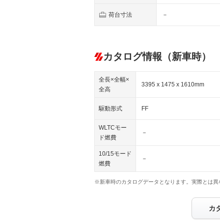
荷台寸法
－
カタログ情報（新車時）
全長×全幅×
3395 x 1475 x 1610mm
全高
駆動形式
FF
WLTCモー
－
ド燃費
10/15モード
－
燃費
※新車時のカタログデータとなります。実際とは異
カ