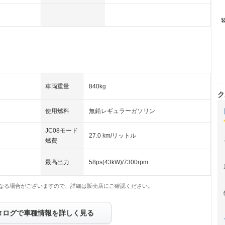
車両重量
840kg
ク
使用燃料
無鉛レギュラーガソリン
JC08モード
27.0 km/リットル
燃費
最高出力
58ps(43kW)/7300rpm
なる場合がございますので、詳細は販売店にご確認ください。
タログで車種情報を詳しく見る