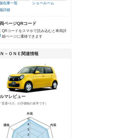
舗在庫一覧
ショールーム
舗詳細
両ページQRコード
QRコードをスマホで読み込むと車両詳
細ページに遷移できます
Ｎ－ＯＮＥ関連情報
ルマレビュー
「普通=3.0」が評価軸の基準です）
外装
外装
5
5
4
4
価格
価格
内装
内装
3
3
2
2