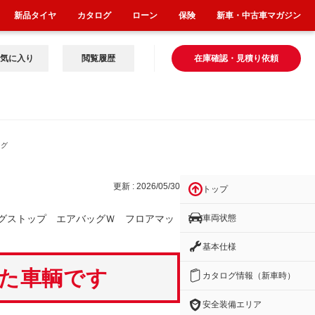
新品タイヤ
カタログ
ローン
保険
新車・中古車マガジン
気に入り
閲覧履歴
在庫確認・見積り依頼
ッグ
更新 : 2026/05/30
トップ
車両状態
グストップ エアバッグＷ フロアマッ
基本仕様
いた車輌です
カタログ情報（新車時）
安全装備エリア