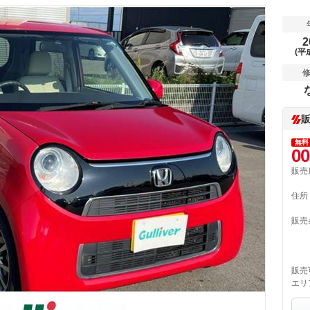
2
(平
無料
00
販売
住所
販売
販売
エリ