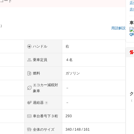
店
店
車
県）
用語解説
ハンドル
右
乗車定員
４名
燃料
ガソリン
エコカー減税対
－
象車
ク
（
過給器
－
車台番号下３桁
293
全体のサイズ
340 / 148 / 161