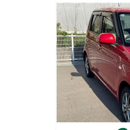
マガジン
車カタログ
自動車ローン
保険
レビュー
価格相場
教習所
用語集