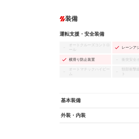
装備
運転支援・安全装備
オートクルーズコントロ
レーンア
－
ール
横滑り防止装置
衝突安全
－
オートマチックハイビー
頸部衝撃
－
－
ム
ト
基本装備
外装・内装
エアバッグ：運転席/助手席
ABS
エアコン
カーナビ：DVDナビ
ダウンヒルアシストコントロール