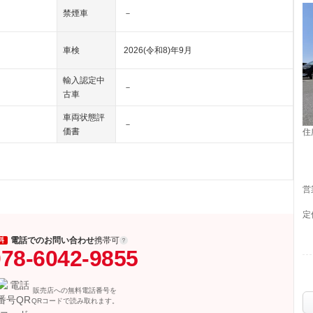
禁煙車
－
車検
2026(令和8)年9月
輸入認定中
－
古車
車両状態評
－
価書
住
営
定
電話でのお問い合わせ
携帯可
料
78-6042-9855
販売店への無料電話番号を
QRコードで読み取れます。