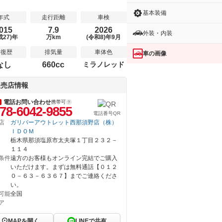
基本装備
年式
走行距離
車検
015
7.9
2026
外装・内装
成27)年
万km
(令和8)年9月
修復歴
排気量
車体色
車の画像
なし
660cc
ミラノレッド
販売店情報
電話お問い合わせ
携帯可
78-6042-9855
電話番号QR
店
ガリバーアウトレット西那須野店（株）
ＩＤＯＭ
栃木県那須塩原市太夫塚１丁目２３２－
１１４
条件
遠方のお客様もオンライン完結でご購入
いただけます。まずは無料通話【０１２
０－６３－６３６７】までご連絡くださ
い。
可能
全国
ア
MAPを開く
LINEで共有