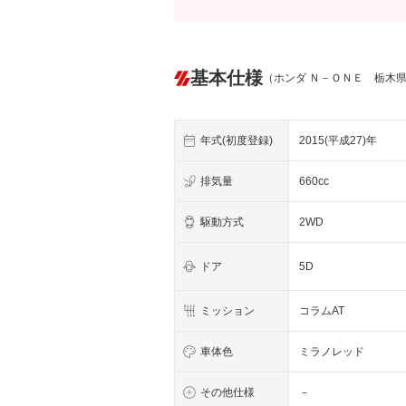
基本仕様
（ホンダ Ｎ－ＯＮＥ 栃木
年式(初度登録)
2015(平成27)年
排気量
660cc
駆動方式
2WD
ドア
5D
ミッション
コラムAT
車体色
ミラノレッド
その他仕様
－