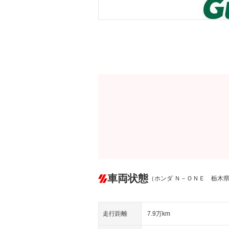
車両状態
（ホンダ Ｎ－ＯＮＥ 栃木
走行距離
7.9万km