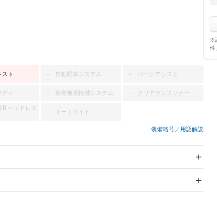
※
件
シスト
自動駐車システム
パークアシスト
－
－
ボディ
衝突被害軽減システム
クリアランスソナー
－
－
緩和ヘッドレス
オートライト
－
装備略号／用語解説
スライドドア
サンルーフ
－
－
Wエアコン
リフトアップ
－
－
TV：ワンセグ
パワーステアリング
パワーウィンドウ