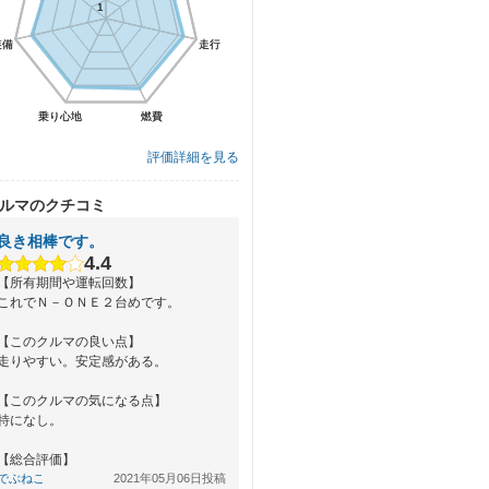
1
1
装備
装備
走行
走行
乗り心地
乗り心地
燃費
燃費
評価詳細を見る
ルマのクチコミ
良き相棒です。
4.4
【所有期間や運転回数】
これでＮ－ＯＮＥ２台めです。
【このクルマの良い点】
走りやすい。安定感がある。
【このクルマの気になる点】
特になし。
【総合評価】
いい車です。
でぶねこ
2021年05月06日投稿