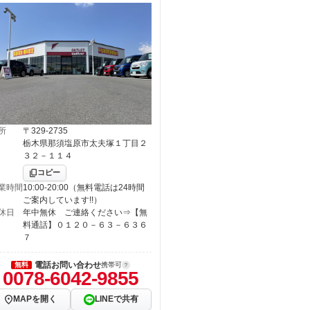
所
〒329-2735
栃木県那須塩原市太夫塚１丁目２
３２－１１４
コピー
業時間
10:00-20:00（無料電話は24時間
ご案内しています!!）
休日
年中無休 ご連絡ください⇒【無
料通話】０１２０－６３－６３６
７
電話お問い合わせ
無料
携帯可
0078-6042-9855
MAPを開く
LINEで共有