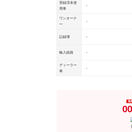
登録済未使
－
用車
ワンオーナ
－
ー
記録簿
－
輸入経路
－
ディーラー
－
車
無
00