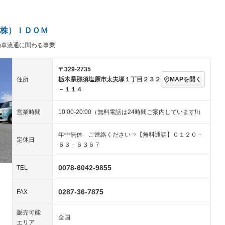
ビジュアル：-／DVD再
アルミホイール：14イ
生
ンチ
ングストップ
ドライブレコーダー
USB入力端子
－
ハーフレザーシート
キーレス
－
株）ＩＤＯＭ
クリーンディーゼル
センターデフロック
－
－
動車流通に関わる事業
セノンライト)
ポータブルナビ
バックカメラ
－
－
乗車
電動格納ミラー
－
スマートキー
ローダウン
－
〒329-2735
装備略号／用語解説
MAPを開く
住所
栃木県那須塩原市太夫塚１丁目２３２
ート
3列シート
ベンチシート
－
－１１４
ップシート
オットマン
電動格納サードシート
－
－
営業時間
10:00-20:00（無料電話は24時間ご案内しています!!）
スルー
後席モニター
電動リアゲート
－
－
年中無休 ご連絡ください⇒【無料通話】０１２０－
アコン
全周囲カメラ
サイドカメラ
－
－
定休日
６３－６３６７
ペンション
0078-6042-9855
TEL
装備略号／用語解説
0287-36-7875
FAX
販売可能
全国
エリア