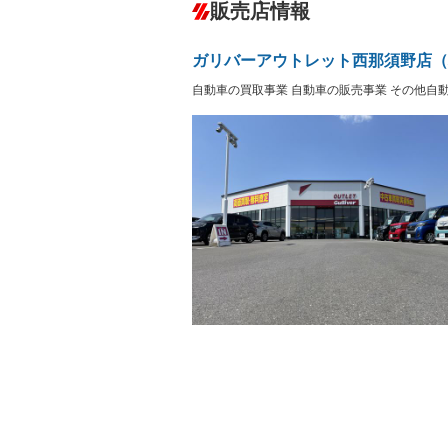
－
販売店情報
オーディオ
－
盗難防止システム
アイドリ
－
ヘッドライトウォッシャ
革シート
－
－
ガリバーアウトレット西那須野店（
ー
Bluetooth接続
100V電源
－
自動車の買取事業 自動車の販売事業 その他自
LEDヘッドランプ
HID(キ
－
－
レンタカーアップ
展示・試
－
－
ETC
エアロ
－
ランフラットタイヤ
パワーシ
－
－
フルフラットシート
チップア
－
－
シートヒーター
ウォーク
－
－
フロントカメラ
シートエ
－
－
ルーフレール
エアサス
－
－