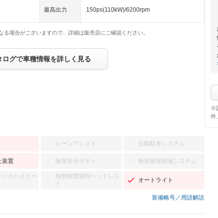
最高出力
150ps(110kW)/6200rpm
なる場合がございますので、詳細は販売店にご確認ください。
タログで車種情報を詳しく見る
※
件
レーンアシスト
自動駐車システム
－
－
止装置
衝突安全ボディ
衝突被害軽減システム
－
－
チックハイビー
頸部衝撃緩和ヘッドレス
オートライト
－
ト
装備略号／用語解説