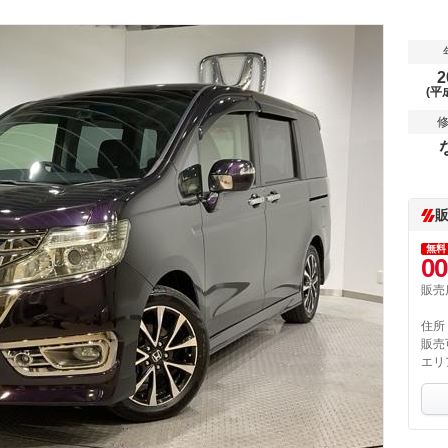
2
(平
無料
00
販売
住所
販売
エリ