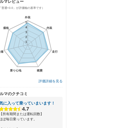
ルマレビュー
「普通=3.0」が評価軸の基準です）
外装
外装
5
5
4
4
価格
価格
内装
内装
3
3
2
2
1
1
装備
装備
走行
走行
乗り心地
乗り心地
燃費
燃費
評価詳細を見る
ルマのクチコミ
気に入って乗っていまいます！
4.7
【所有期間または運転回数】
ほぼ毎日乗っています。