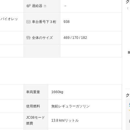
ク
過給器
－
（
クバイオレッ
車台番号下３桁
938
全体のサイズ
469 / 170 / 182
車両重量
1660kg
ク
使用燃料
無鉛レギュラーガソリン
JC08モード
13.8 km/リットル
燃費