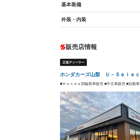
基本装備
外装・内装
エアバッグ：運転席/助手席
ABS
エアコン
カーナビ：メモリーナビ他
ダウンヒルアシストコントロール
－
販売店情報
オーディオ：CDまたはCDチェンジャー
サーバー
盗難防止システム
アイドリ
ヘッドライトウォッシャ
革シート
－
－
正規ディーラー
ー
Bluetooth接続
100V電源
－
－
LEDヘッドランプ
HID(キ
－
ホンダカーズ山梨 Ｕ－Ｓｅｌｅｃ
レンタカーアップ
展示・試
－
－
■Ｈｏｎｄａ四輪新車販売 ■中古車販売 ■自動
ETC
エアロ
－
ランフラットタイヤ
パワーシ
－
－
フルフラットシート
チップア
－
－
シートヒーター
ウォーク
－
－
フロントカメラ
シートエ
－
－