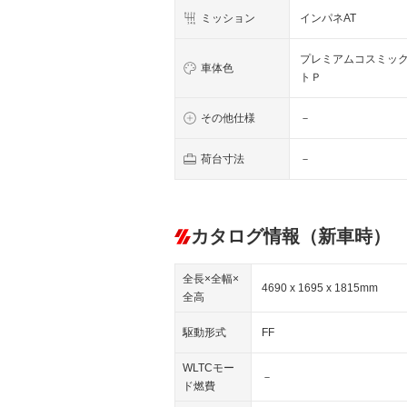
ミッション
インパネAT
プレミアムコスミッ
車体色
トＰ
その他仕様
－
荷台寸法
－
カタログ情報（新車時）
全長×全幅×
4690 x 1695 x 1815mm
全高
駆動形式
FF
WLTCモー
－
ド燃費