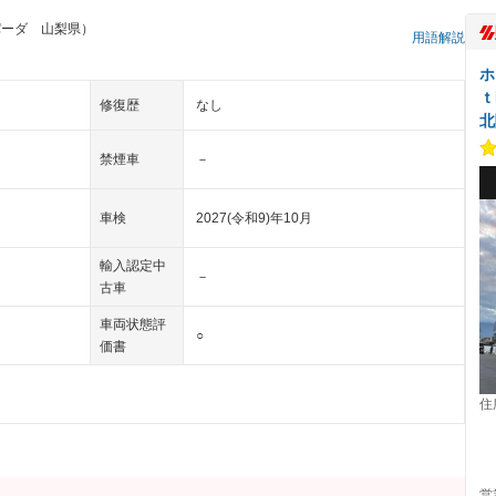
パーダ 山梨県）
用語解説
ホ
ｔ
修復歴
なし
北
禁煙車
－
車検
2027(令和9)年10月
輸入認定中
－
古車
車両状態評
○
価書
住
営