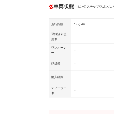
車両状態
（ホンダ ステップワゴンス
走行距離
7.9万km
登録済未使
－
用車
ワンオーナ
－
ー
記録簿
－
輸入経路
－
ディーラー
－
車