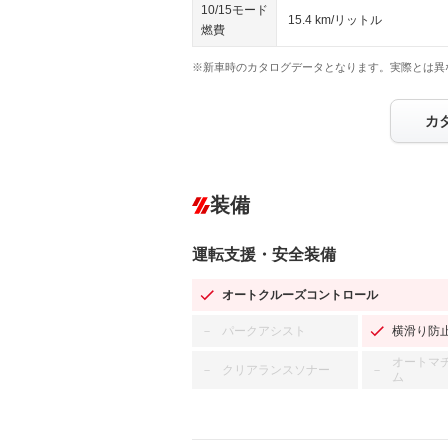
10/15モード
15.4 km/リットル
燃費
※新車時のカタログデータとなります。実際とは異
カ
装備
運転支援・安全装備
オートクルーズコントロール
パークアシスト
横滑り防
－
オートマ
クリアランスソナー
－
－
ム