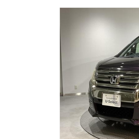
マガジン
車カタログ
自動車ローン
保険
レビュー
価格相場
教習所
用語集