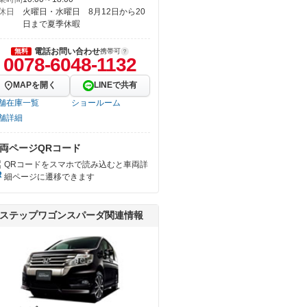
休日
火曜日・水曜日 8月12日から20
日まで夏季休暇
電話お問い合わせ
無料
携帯可
0078-6048-1132
MAPを開く
LINEで共有
舗在庫一覧
ショールーム
舗詳細
両ページQRコード
QRコードをスマホで読み込むと車両詳
細ページに遷移できます
ステップワゴンスパーダ関連情報