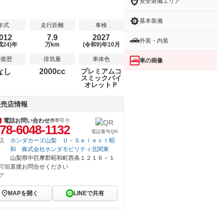
安全装備エリア
基本装備
年式
走行距離
車検
012
7.9
2027
外装・内装
成24)年
万km
(令和9)年10月
修復歴
排気量
車体色
車の画像
なし
2000cc
プレミアムコ
スミックバイ
オレットＰ
販売店情報
電話お問い合わせ
携帯可
78-6048-1132
電話番号QR
店
ホンダカーズ山梨 Ｕ－Ｓｅｌｅｃｔ昭
和 株式会社ホンダモビリティ北関東
山梨県中巨摩郡昭和町西条１２１６－１
可能
直接お問合せください
ア
MAPを開く
LINEで共有