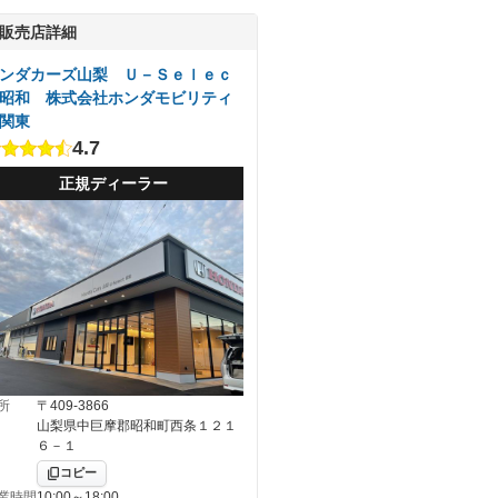
販売店詳細
ンダカーズ山梨 Ｕ－Ｓｅｌｅｃ
昭和 株式会社ホンダモビリティ
関東
4.7
正規ディーラー
所
〒409-3866
山梨県中巨摩郡昭和町西条１２１
６－１
コピー
業時間
10:00～18:00