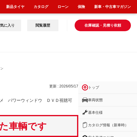
新品タイヤ
カタログ
ローン
保険
新車・中古車マガジン
気に入り
閲覧履歴
在庫確認・見積り依頼
ィン
更新 : 2026/05/17
トップ
車両状態
メ パワーウィンドウ ＤＶＤ視聴可
基本仕様
いた車輌です
カタログ情報（新車時）