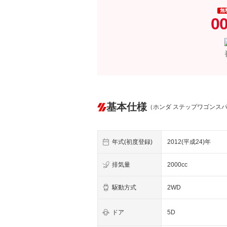
無
0
基本仕様
（ホンダ ステップワゴンス
年式(初度登録)
2012(平成24)年
排気量
2000cc
駆動方式
2WD
ドア
5D