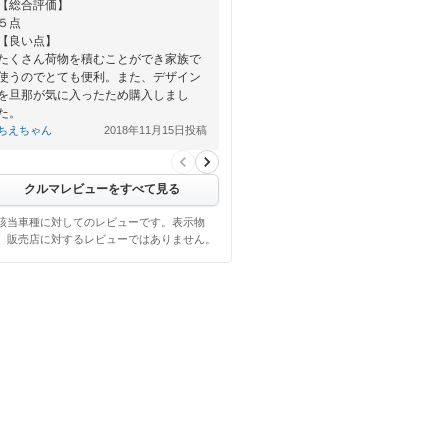
【総合評価】
５点
【良い点】
たくさん荷物を積むことができ家族で
使うのでとても便利。また、デザイン
を旦那が気に入ったため購入しまし
た。
ちえちゃん
2018年11月15日投稿
【悪い点】
クルマレビューをすべて見る
該当車種に対してのレビューです。表示物
、販売店に対するレビューではありません。