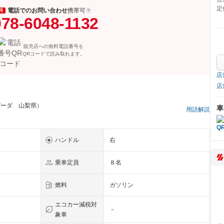
定
電話でのお問い合わせ
携帯可
料
078-6048-1132
販売店への無料電話番号を
QRコードで読み取れます。
店
店
パーダ 山梨県）
車
用語解説
ハンドル
右
乗車定員
８名
燃料
ガソリン
エコカー減税対
－
象車