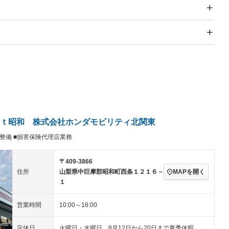
スライドドア：両面電動
サンルーフ
－
Wエアコン
リフトアップ
－
－
TV：フルセグ
パワーステアリング
パワーウィンドウ
／ミュージック
ビジュアル：-／DVD再
アルミホイール：アルミ
生
ホイール
ングストップ
ドライブレコーダー
USB入力端子
－
－
ハーフレザーシート
キーレス
－
クリーンディーゼル
センターデフロック
－
－
セノンライト)
ポータブルナビ
バックカメラ
－
ｔ昭和 株式会社ホンダモビリティ北関東
乗車
電動格納ミラー
車整備 ■損害保険代理店業務
スマートキー
ローダウン
－
装備略号／用語解説
ート
3列シート
ベンチシート
－
〒409-3866
MAPを開く
住所
山梨県中巨摩郡昭和町西条１２１６－
ップシート
オットマン
電動格納サードシート
－
－
１
スルー
後席モニター
電動リアゲート
－
－
営業時間
10:00～18:00
アコン
全周囲カメラ
サイドカメラ
－
－
定休日
火曜日・水曜日 8月12日から20日まで夏季休暇