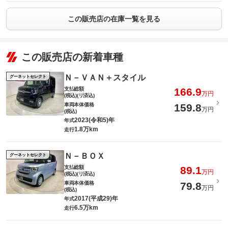
この販売店の在庫一覧を見る
この販売店の新着車種
Ｎ－ＶＡＮ＋スタイル
グーネットセレクト
支払総額
166.9
万円
(税込)(リ済込)
車両本体価格
159.8
万円
(税込)
2023(令和5)年
年式
1.8万km
走行
Ｎ－ＢＯＸ
グーネットセレクト
支払総額
89.1
万円
(税込)(リ済込)
車両本体価格
79.8
万円
(税込)
2017(平成29)年
年式
6.5万km
走行