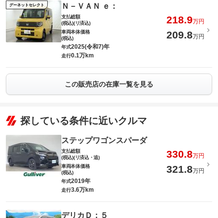
Ｎ－ＶＡＮ ｅ：
グーネットセレクト
支払総額
218.9
万円
(税込)(リ済込)
車両本体価格
209.8
万円
(税込)
2025(令和7)年
年式
0.1万km
走行
この販売店の在庫一覧を見る
探している条件に近いクルマ
ステップワゴンスパーダ
支払総額
330.8
万円
(税込)(リ済込・追)
車両本体価格
321.8
万円
(税込)
2019年
年式
3.6万km
走行
デリカＤ：５