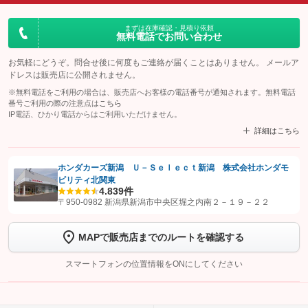
まずは在庫確認・見積り依頼
無料電話でお問い合わせ
お気軽にどうぞ。問合せ後に何度もご連絡が届くことはありません。 メールア
ドレスは販売店に公開されません。
※無料電話をご利用の場合は、販売店へお客様の電話番号が通知されます。無料電話
番号ご利用の際の注意点は
こちら
IP電話、ひかり電話からはご利用いただけません。
詳細はこちら
ホンダカーズ新潟 Ｕ－Ｓｅｌｅｃｔ新潟 株式会社ホンダモ
ビリティ北関東
【STEP1】
認証画面でグーネットを友だち追加してから「許可する」ボタンを押
4.8
39件
します
〒950-0982 新潟県新潟市中央区堀之内南２－１９－２２
【STEP2】
トーク画面で
ボタンをタップして問い合わせを
MAPで販売店までのルートを確認する
完了してください。
スマートフォンの位置情報をONにしてください
こちら