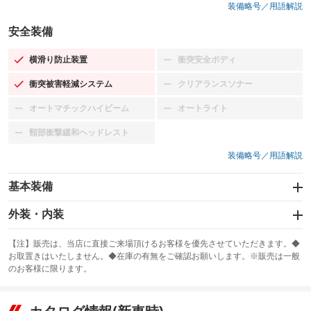
装備略号／用語解説
安全装備
横滑り防止装置
衝突安全ボディ
：装備あり
：装備なし
衝突被害軽減システム
クリアランスソナー
：装備あり
：装備なし
オートマチックハイビーム
オートライト
：装備なし
：装備なし
頸部衝撃緩和ヘッドレスト
：装備なし
装備略号／用語解説
基本装備
エアバッグ：運転席/助手席/サイド
外装・内装
：装備あり
スライドドア：両面電動
カーナビ：メモリーナビ他
：装備あり
：装備あり
【注】販売は、当店に直接ご来場頂けるお客様を優先させていただきます。◆
お取置きはいたしません。◆在庫の有無をご確認お願いします。※販売は一般
サンルーフ
ABS
TV：フルセグ
：装備なし
：装備あり
：装備あり
のお客様に限ります。
エアコン
Wエアコン
オーディオ：CDまたはCDチェンジャー
：装備あり
：装備あり
：装備あり
リフトアップ
パワーステアリング