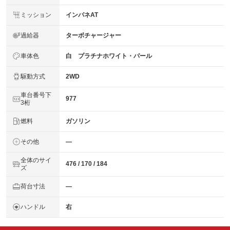
ミッション
インパネAT
過給器
ターボチャージャー
車体色
白 プラチナホワイト・パール
駆動方式
2WD
車台番号下
977
3桁
燃料
ガソリン
その他
―
全体のサイ
476 / 170 / 184
ズ
荷台寸法
―
ハンドル
右