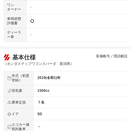
ワン
-
オーナー
車両状態
評価書
ディーラ
-
ー車
基本仕様
装備略号／用語解説
（ホンダステップワゴンスパーダ 新潟県）
年式（初度
2019(令和1)年
登録）
排気量
1500cc
乗車定員
７名
ドア
5D
エコカー減
－
税対象車