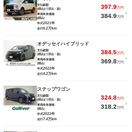
支払総額
397.9
万円
(税込)(リ済込・追)
車両本体価格
384.9
万円
(税込)
2021年
年式
6.2万km
走行
オデッセイハイブリッド
支払総額
384.5
万円
(税込)(リ済込・追)
車両本体価格
369.8
万円
(税込)
2022年
年式
4.2万km
走行
ステップワゴン
支払総額
324.8
万円
(税込)(リ済込・追)
車両本体価格
318.2
万円
(税込)
2022年
年式
7.4万km
走行