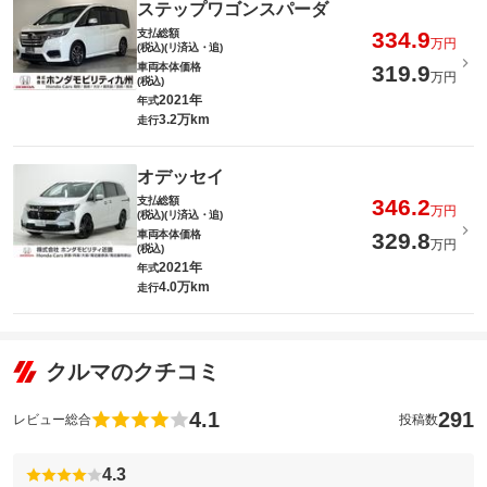
ステップワゴンスパーダ
支払総額
334.9
万円
(税込)(リ済込・追)
車両本体価格
319.9
万円
(税込)
2021年
年式
3.2万km
走行
オデッセイ
支払総額
346.2
万円
(税込)(リ済込・追)
車両本体価格
329.8
万円
(税込)
2021年
年式
4.0万km
走行
クルマのクチコミ
4.1
291
レビュー総合
投稿数
4.3