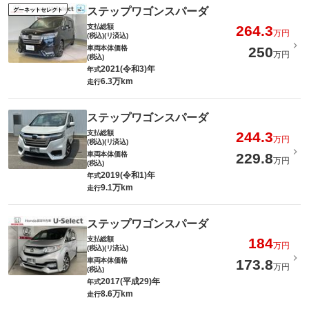
ステップワゴンスパーダ
グーネットセレクト
支払総額
264.3
万円
(税込)(リ済込)
車両本体価格
250
万円
(税込)
2021(令和3)年
年式
6.3万km
走行
ステップワゴンスパーダ
支払総額
244.3
万円
(税込)(リ済込)
車両本体価格
229.8
万円
(税込)
2019(令和1)年
年式
9.1万km
走行
ステップワゴンスパーダ
支払総額
184
万円
(税込)(リ済込)
車両本体価格
173.8
万円
(税込)
2017(平成29)年
年式
8.6万km
走行