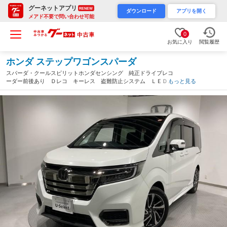
グーネットアプリ
RENEW
ダウンロード
アプリを開く
メアド不要で問い合わせ可能
0
お気に入り
閲覧履歴
ホンダ ステップワゴンスパーダ
スパーダ・クールスピリットホンダセンシング 純正ドライブレコ
ーダー前後あり Ｄレコ キーレス 盗難防止システム ＬＥＤヘ
もっと見る
ットライト 地デジフルセグ 衝突被害軽減 リアカメラ シート
Ｈ カーテンエアバック オートエアコン スマートキ－ Ｗエア
コン（新潟県）