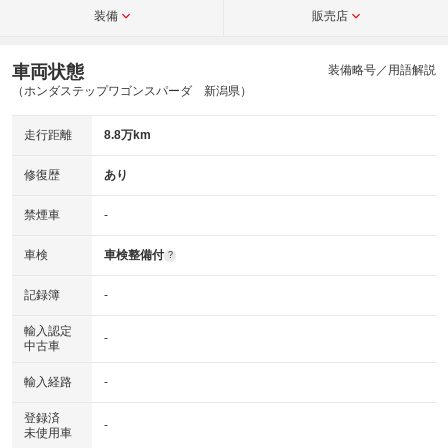
装備
販売店
車両状態
装備略号／用語解説
（ホンダステップワゴンスパーダ 新潟県）
走行距離
8.8万km
修復歴
あり
禁煙車
-
車検
車検整備付
?
記録簿
-
輸入認定
-
中古車
輸入経路
-
登録済
-
未使用車