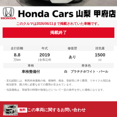
このクルマは2026/06/11まで掲載されていた車輛です。
掲載終了
走行距離
年式
修復歴
排気量
8.8
2019
1500
あり
万km
(令和1)年
cc
車検
車体色
車検整備付
白 プラチナホワイト・パール
支払総額には、車両本体価格の他、保険料、税金、登録等に伴う費用、リサイクル預託金
相当額等、購入時に必要な全ての費用が含まれています。
当該価格は、登録等の時期や地域などについて一定の条件を付した価格になります。
この車両に関するお問い合わせ
無料