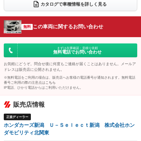
電動リアゲート
フロントカメラ
カタログで車種情報を詳しく見る
：装備なし
：装備なし
シートエアコン
全周囲カメラ
：装備なし
：装備なし
サイドカメラ
ルーフレール
この車両に関するお問い合わせ
：装備なし
無料
：装備なし
エアサスペンション
ヘッドライトウォッシャー
：装備なし
：装備なし
装備略号／用語解説
まずは在庫確認・見積り依頼
無料電話でお問い合わせ
お気軽にどうぞ。問合せ後に何度もご連絡が届くことはありません。メールア
ドレスは販売店に公開されません。
※無料電話をご利用の場合は、販売店へお客様の電話番号が通知されます。無料電話
番号ご利用の際の注意点は
こちら
IP電話、ひかり電話からはご利用いただけません。
販売店情報
正規ディーラー
ホンダカーズ新潟 Ｕ－Ｓｅｌｅｃｔ新潟 株式会社ホン
ダモビリティ北関東