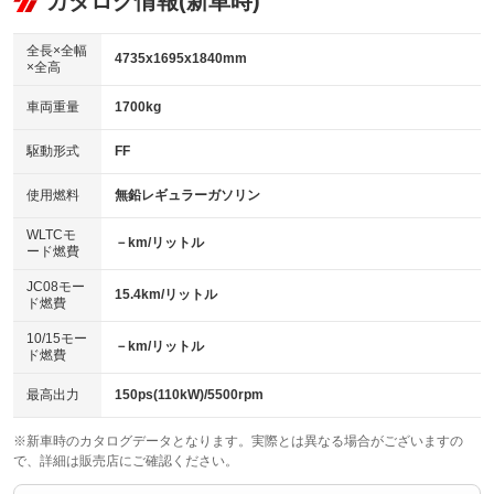
カタログ情報(新車時)
ビジュアル：-／DVD再生
：装備なし
：装備あり
：装備あり
ダウンヒルアシストコントロール
アルミホイール：アルミホイール
：装備なし
：装備あり
全長×全幅
4735x1695x1840mm
×全高
パワーウィンドウ
盗難防止システム
革シート
ハーフレザーシート
：装備あり
：装備あり
：装備なし
：装備なし
車両重量
1700kg
アイドリングストップ
ドライブレコーダー
キーレス
LEDヘッドランプ
：装備あり
：装備あり
：装備あり
：装備あり
USB入力端子
Bluetooth接続
駆動形式
FF
HID(キセノンライト)
ポータブルナビ
：装備なし
：装備なし
：装備なし
：装備なし
100V電源
クリーンディーゼル
バックカメラ
ETC
使用燃料
無鉛レギュラーガソリン
：装備なし
：装備なし
：装備あり
：装備あり
センターデフロック
エアロ
スマートキー
：装備なし
WLTCモ
：装備なし
：装備あり
－km/リットル
ード燃費
レンタカーアップ
展示・試乗車
ローダウン
ランフラットタイヤ
：装備なし
：装備なし
：装備なし
：装備なし
JC08モー
15.4km/リットル
ド燃費
電動格納ミラー
パワーシート
3列シート
：装備なし
：装備なし
：装備あり
10/15モー
装備略号／用語解説
－km/リットル
ベンチシート
フルフラットシート
ド燃費
：装備なし
：装備なし
チップアップシート
オットマン
：装備なし
：装備なし
最高出力
150ps(110kW)/5500rpm
電動格納サードシート
シートヒーター
：装備なし
：装備あり
※新車時のカタログデータとなります。実際とは異なる場合がございますの
で、詳細は販売店にご確認ください。
ウォークスルー
後席モニター
：装備あり
：装備なし