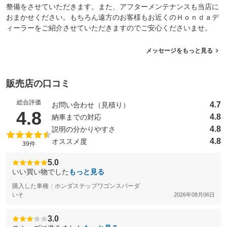
整備をさせていただきます。また、アフターメンテナンスも当店に
おまかせください。もちろん遠方のお客様もお近くのＨｏｎｄａデ
ィーラーをご紹介させていただきますのでご安心くださいませ。
メッセージをもっと見る
販売店の口コミ
総合評価
4.7
お問い合わせ（見積り）
（5点満点中）
4.8
4.8
納車までの対応
4.8
説明の分かりやすさ
4.8
オススメ度
39件
5.0
いい買い物でした
もっと見る
購入した車種：ホンダステップワゴンスパーダ
いそ
2026年08月06日
3.0