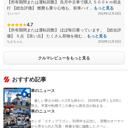
【所有期間または運転回数】 先月中古車で購入 ５００ｋｍ程走
行 【総合評価】 燃費も乗り心地も、前車ハイ...
もっと見る
ういパパ
2014年11月16日
4.7
【所有期間または運転回数】 ほぼ毎日乗っています。 【総合評
価】 ５点 【良い点】 たくさん荷物を積む...
もっと見る
ちえちゃん
2018年11月15日
クルマレビューをもっと見る
おすすめ記事
車のニュース
厳しい寒さが続いた2月も終わり、2026年は早くも3月に
突入。卒業や転職でこの春から新生活が始まる…
車のニュース
ホンダ「ステップワゴン」30周年を記念し、実際のオーナー
から寄せられた写真・映像を核に編集したスペシ…