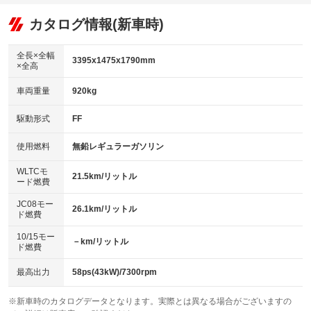
オーディオ：CDまたはCDチェンジャー／ミュージックサーバー
：装備あり
：装備なし
：装備あり
リフトアップ
パワーステアリング
カタログ情報(新車時)
ビジュアル：-／DVD再生
：装備なし
：装備あり
：装備あり
ダウンヒルアシストコントロール
アルミホイール：アルミホイール
：装備なし
：装備あり
全長×全幅
3395x1475x1790mm
×全高
パワーウィンドウ
盗難防止システム
革シート
ハーフレザーシート
：装備あり
：装備あり
：装備なし
：装備なし
車両重量
920kg
アイドリングストップ
ドライブレコーダー
キーレス
LEDヘッドランプ
：装備あり
：装備あり
：装備あり
：装備あり
USB入力端子
Bluetooth接続
駆動形式
FF
HID(キセノンライト)
ポータブルナビ
：装備なし
：装備あり
：装備なし
：装備なし
100V電源
クリーンディーゼル
バックカメラ
ETC
使用燃料
無鉛レギュラーガソリン
：装備なし
：装備なし
：装備あり
：装備あり
センターデフロック
エアロ
スマートキー
：装備なし
WLTCモ
：装備なし
：装備あり
21.5km/リットル
ード燃費
レンタカーアップ
展示・試乗車
ローダウン
ランフラットタイヤ
：装備なし
：装備あり
：装備なし
：装備なし
JC08モー
26.1km/リットル
ド燃費
電動格納ミラー
パワーシート
3列シート
：装備あり
：装備なし
：装備なし
10/15モー
装備略号／用語解説
－km/リットル
ベンチシート
フルフラットシート
ド燃費
：装備なし
：装備なし
チップアップシート
オットマン
：装備なし
：装備なし
最高出力
58ps(43kW)/7300rpm
電動格納サードシート
シートヒーター
：装備なし
：装備あり
※新車時のカタログデータとなります。実際とは異なる場合がございますの