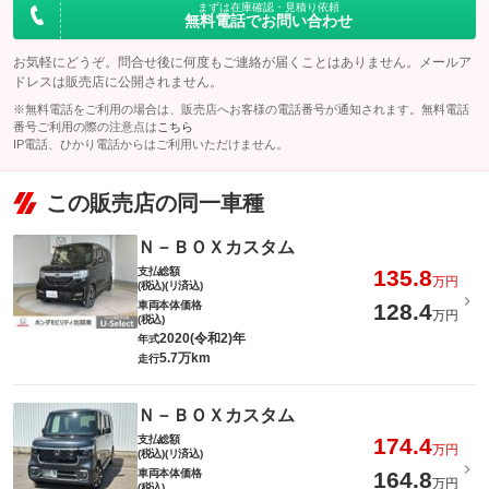
まずは在庫確認・見積り依頼
無料電話でお問い合わせ
お気軽にどうぞ。問合せ後に何度もご連絡が届くことはありません。メールア
ドレスは販売店に公開されません。
※無料電話をご利用の場合は、販売店へお客様の電話番号が通知されます。無料電話
番号ご利用の際の注意点は
こちら
IP電話、ひかり電話からはご利用いただけません。
この販売店の同一車種
Ｎ－ＢＯＸカスタム
支払総額
135.8
万円
(税込)(リ済込)
車両本体価格
128.4
万円
(税込)
2020(令和2)年
年式
5.7万km
走行
Ｎ－ＢＯＸカスタム
支払総額
174.4
万円
(税込)(リ済込)
車両本体価格
164.8
万円
(税込)