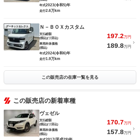
2023(令和5)年
年式
2.6万km
走行
Ｎ－ＢＯＸカスタム
グーネットセレクト
支払総額
197.2
万円
(税込)(リ済込)
車両本体価格
189.8
万円
(税込)
2024(令和6)年
年式
1.9万km
走行
この販売店の在庫一覧を見る
この販売店の新着車種
ヴェゼル
支払総額
170.7
万円
(税込)(リ済込)
車両本体価格
157.8
万円
(税込)
2017(平成29)年
年式