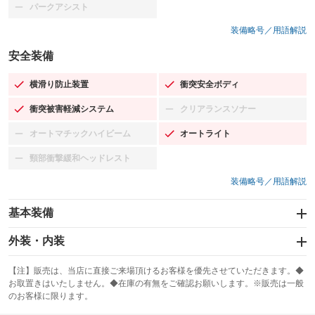
パークアシスト
：装備なし
装備略号／用語解説
安全装備
横滑り防止装置
衝突安全ボディ
：装備あり
：装備あり
衝突被害軽減システム
クリアランスソナー
：装備あり
：装備なし
オートマチックハイビーム
オートライト
：装備なし
：装備あり
頸部衝撃緩和ヘッドレスト
：装備なし
装備略号／用語解説
基本装備
エアバッグ：運転席/助手席/サイド
外装・内装
：装備あり
スライドドア：両側スライド・片側電動
カーナビ：メモリーナビ他
：装備あり
：装備あり
【注】販売は、当店に直接ご来場頂けるお客様を優先させていただきます。◆
お取置きはいたしません。◆在庫の有無をご確認お願いします。※販売は一般
サンルーフ
ABS
TV：フルセグ
：装備なし
：装備あり
：装備あり
のお客様に限ります。
エアコン
Wエアコン