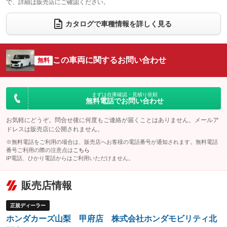
で、詳細は販売店にご確認ください。
ウォークスルー
後席モニター
：装備なし
：装備なし
電動リアゲート
フロントカメラ
カタログで車種情報を詳しく見る
：装備なし
：装備なし
シートエアコン
全周囲カメラ
：装備なし
：装備なし
サイドカメラ
ルーフレール
この車両に関するお問い合わせ
：装備なし
無料
：装備なし
エアサスペンション
ヘッドライトウォッシャー
：装備なし
：装備なし
装備略号／用語解説
まずは在庫確認・見積り依頼
無料電話でお問い合わせ
お気軽にどうぞ。問合せ後に何度もご連絡が届くことはありません。メールア
ドレスは販売店に公開されません。
※無料電話をご利用の場合は、販売店へお客様の電話番号が通知されます。無料電話
番号ご利用の際の注意点は
こちら
IP電話、ひかり電話からはご利用いただけません。
販売店情報
正規ディーラー
ホンダカーズ山梨 甲府店 株式会社ホンダモビリティ北