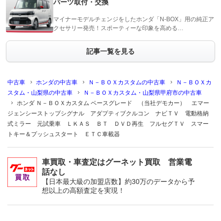
パーツ取付・交換
マイナーモデルチェンジをしたホンダ「N-BOX」用の純正ア
クセサリー発売！スポーティーな印象を高める…
記事一覧を見る
中古車
ホンダの中古車
Ｎ－ＢＯＸカスタムの中古車
Ｎ－ＢＯＸカ
スタム・山梨県の中古車
Ｎ－ＢＯＸカスタム・山梨県甲府市の中古車
ホンダ Ｎ－ＢＯＸカスタム ベースグレード （当社デモカー） エマー
ジェンシーストップシグナル アダプティブクルコン ナビＴＶ 電動格納
式ミラー 元試乗車 ＬＫＡＳ ＢＴ ＤＶＤ再生 フルセグＴＶ スマー
トキー＆プッシュスタート ＥＴＣ車載器
車買取・車査定はグーネット買取 営業電
話なし
【日本最大級の加盟店数】約30万のデータから予
想以上の高額査定を実現！