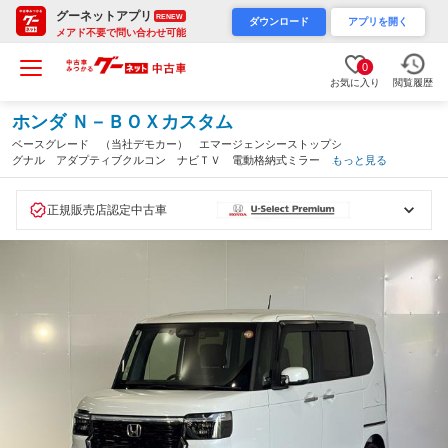
グーネットアプリ
RENEW
ダウンロード
アプリを開く
メアド不要で問い合わせ可能
0
お気に入り
閲覧履歴
ホンダ Ｎ－ＢＯＸカスタム
ベースグレード （当社デモカー） エマージェンシーストップシ
グナル アダプティブクルコン ナビＴＶ 電動格納式ミラー 元
もっと見る
試乗車 ＬＫＡＳ ＢＴ ＤＶＤ再生 フルセグＴＶ スマートキ
ー＆プッシュスタート ＥＴＣ車載器（山梨県）
正規販売店認定中古車