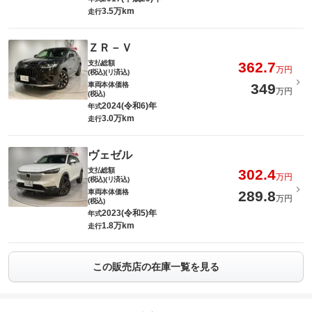
3.5万km
走行
ＺＲ－Ｖ
支払総額
362.7
万円
(税込)(リ済込)
車両本体価格
349
万円
(税込)
2024(令和6)年
年式
3.0万km
走行
ヴェゼル
支払総額
302.4
万円
(税込)(リ済込)
車両本体価格
289.8
万円
(税込)
2023(令和5)年
年式
1.8万km
走行
この販売店の在庫一覧を見る