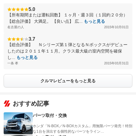
5.0
【所有期間または運転回数】 １ヶ月・週３回（１回約２０分）
【総合評価】 大満足。 【良い点】 広...
もっと見る
名古屋の人
2015年10月01日
3.7
【総合評価】 Ｎシリーズ第１弾となるＮボックスがデビュー
したのは２０１１年１１月。クラス最大級の室内空間を確保
し...
もっと見る
一条 孝
2015年03月31日
クルマレビューをもっと見る
おすすめ記事
パーツ取付・交換
ホンダ「N-BOX／N-BOXカスタム」用無限パーツ発売！特別
な1台を演出する個性的なパーツをライン…