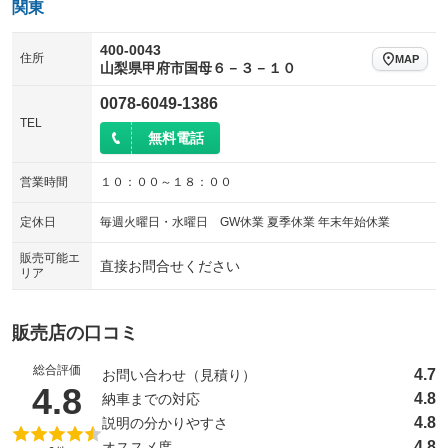
関東
400-0043
住所
MAP
山梨県甲府市国母６－３－１０
0078-6049-1386
TEL
無料電話
営業時間
１０：００～１８：００
定休日
毎週火曜日・水曜日 GW休業 夏季休業 年末年始休業
販売可能エ
直接お問合せください
リア
販売店の口コミ
総合評価
4.7
お問い合わせ（見積り）
（5点満点中）
4.8
4.8
納車までの対応
4.8
説明の分かりやすさ
4.8
オススメ度