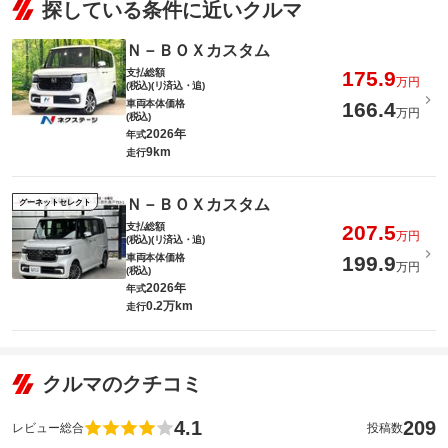
探している条件に近いクルマ
Ｎ－ＢＯＸカスタム
支払総額
175.9
万円
(税込)(リ済込・追)
車両本体価格
166.4
万円
(税込)
2026年
年式
9km
走行
Ｎ－ＢＯＸカスタム
グーネットセレクト
支払総額
207.5
万円
(税込)(リ済込・追)
車両本体価格
199.9
万円
(税込)
2026年
年式
0.2万km
走行
クルマのクチコミ
4.1
209
レビュー総合
投稿数