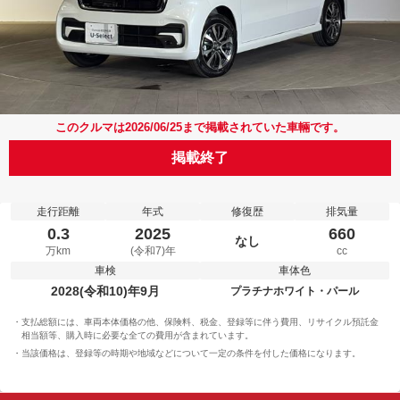
このクルマは2026/06/25まで掲載されていた車輛です。
掲載終了
走行距離
年式
修復歴
排気量
0.3
2025
660
なし
万km
(令和7)年
cc
車検
車体色
2028(令和10)年9月
プラチナホワイト・パール
支払総額には、車両本体価格の他、保険料、税金、登録等に伴う費用、リサイクル預託金
相当額等、購入時に必要な全ての費用が含まれています。
当該価格は、登録等の時期や地域などについて一定の条件を付した価格になります。