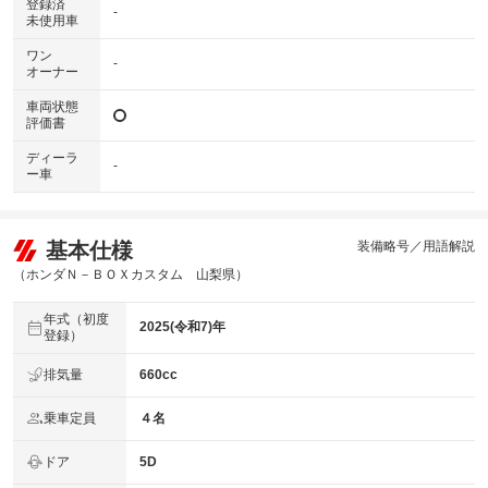
登録済
-
未使用車
ワン
-
オーナー
車両状態
評価書
ディーラ
-
ー車
基本仕様
装備略号／用語解説
（ホンダＮ－ＢＯＸカスタム 山梨県）
年式（初度
2025(令和7)年
登録）
排気量
660cc
乗車定員
４名
ドア
5D