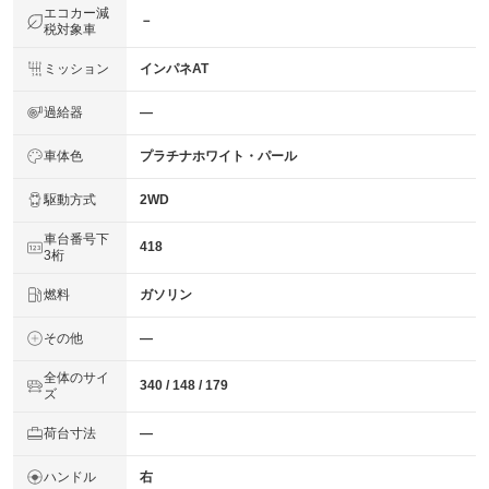
エコカー減
－
税対象車
ミッション
インパネAT
過給器
―
車体色
プラチナホワイト・パール
駆動方式
2WD
車台番号下
418
3桁
燃料
ガソリン
その他
―
全体のサイ
340 / 148 / 179
ズ
荷台寸法
―
ハンドル
右