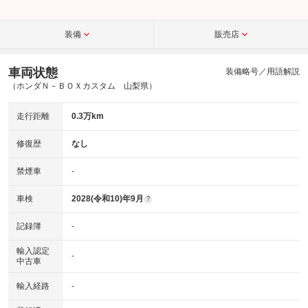
装備
販売店
車両状態
装備略号／用語解説
（ホンダＮ－ＢＯＸカスタム 山梨県）
走行距離
0.3万km
修復歴
なし
禁煙車
-
車検
2028(令和10)年9月
?
記録簿
-
輸入認定
-
中古車
輸入経路
-