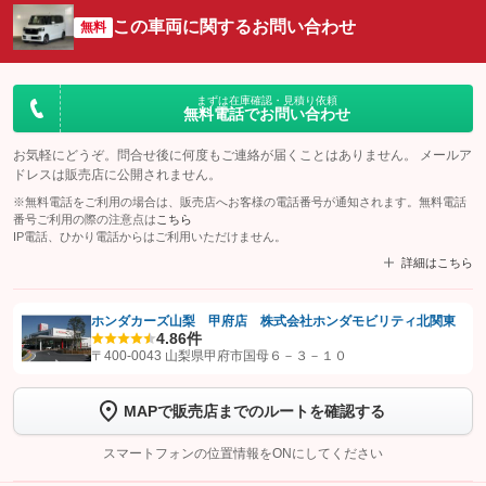
この車両に関するお問い合わせ
無料
まずは在庫確認・見積り依頼
無料電話でお問い合わせ
お気軽にどうぞ。問合せ後に何度もご連絡が届くことはありません。 メールア
ドレスは販売店に公開されません。
※無料電話をご利用の場合は、販売店へお客様の電話番号が通知されます。無料電話
番号ご利用の際の注意点は
こちら
IP電話、ひかり電話からはご利用いただけません。
詳細はこちら
ホンダカーズ山梨 甲府店 株式会社ホンダモビリティ北関東
4.8
6件
【STEP1】
認証画面でグーネットを友だち追加してから「許可する」ボタンを押
〒400-0043 山梨県甲府市国母６－３－１０
します
MAPで販売店までのルートを確認する
【STEP2】
トーク画面で
ボタンをタップして問い合わせを
完了してください。
スマートフォンの位置情報をONにしてください
こちら