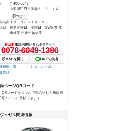
所
〒400-0043
山梨県甲府市国母６－３－１０
コピー
業時間
１０：００～１８：００
休日
毎週火曜日・水曜日 GW休業 夏
季休業 年末年始休業
電話お問い合わせ
無料
携帯可
0078-6049-1386
MAPを開く
LINEで共有
舗在庫一覧
ショールーム
舗詳細
両ページQRコード
QRコードをスマホで読み込むと車両詳
細ページに遷移できます
ヴェゼル関連情報