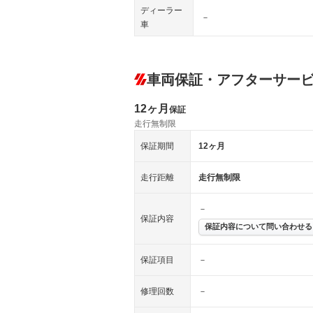
ディーラー
－
車
車両保証・アフターサー
12ヶ月
保証
走行無制限
保証期間
12ヶ月
走行距離
走行無制限
－
保証内容
保証内容について問い合わせる
保証項目
－
修理回数
－