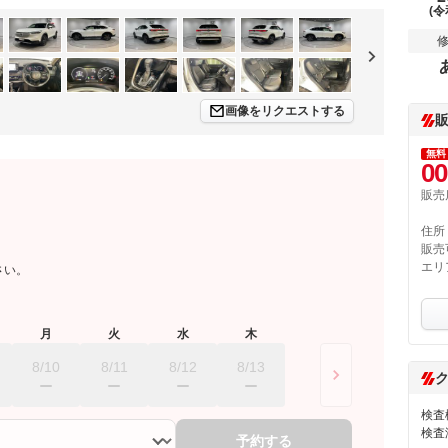
(令
画像をリクエストする
無料
00
販売
住所
販売
エリ
さい。
月
火
水
木
8/10
8/11
8/12
8/13
検査
検査
予約する