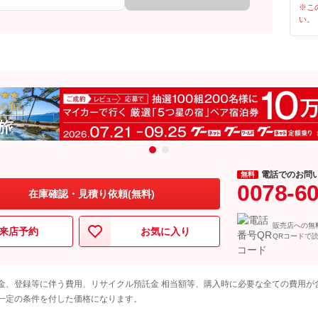
※こ
い。
電話でのお問
無料
0078-6
在庫確認・見積り依頼(無料)
販売店への無
来店予約
お気に入り
QRコードで
金、登録等に伴う費用、リサイクル預託金 相当額等、購入時に必要な全ての費用が
一定の条件を付した価格になります。