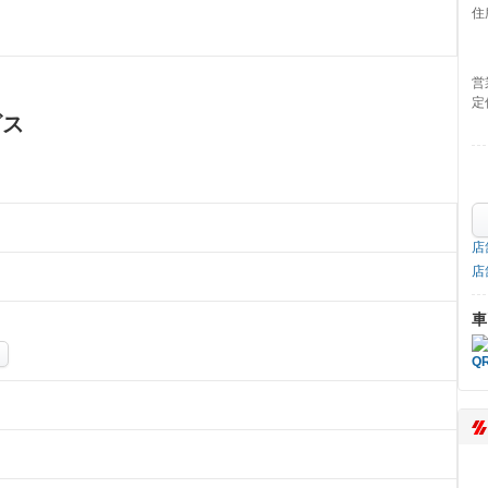
住
営
定
ビス
店
店
車