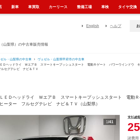
店
新車
車買取
カーリース
整備工場
車検
タイヤ交換
English
ヘルプ
お
Ｂ（山梨県）の中古車販売情報
ェゼル・山梨県の中古車
ヴェゼル・山梨県甲府市の中古車
ＬＥＤヘッドライ ＷエアＢ スマートキープッシュスタート 電動Ｒゲート パワーウインドウ 
フルセグテレビ ナビ＆ＴＶ
 ＬＥＤヘッドライ ＷエアＢ スマートキープッシュスタート 電動
ヒーター フルセグテレビ ナビ＆ＴＶ（山梨県）
支払総
1
/41
25
諸費用 