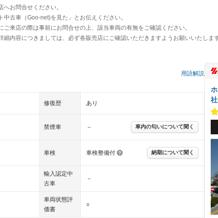
店へお問合せください。
古車（Goo-net)を見た」とお伝えください。
にご来店の際は事前にお問合せの上、該当車両の有無をご確認ください。
詳細内容につきましては、必ず各販売店にご確認いただきますようお願いいたしま
）
用語解説
ホ
社
修復歴
あり
禁煙車
－
車内の匂いについて聞く
車検
車検整備付
納期について聞く
輸入認定中
－
古車
車両状態評
○
価書