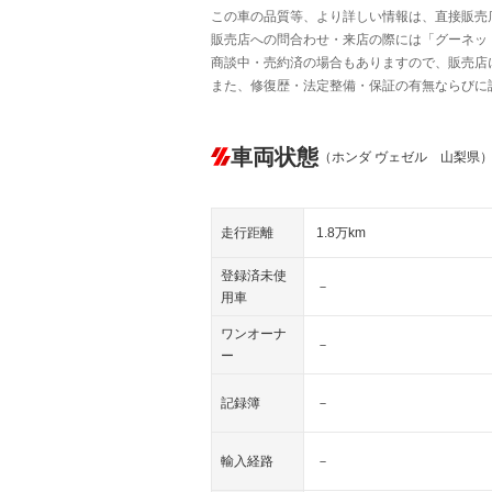
この車の品質等、より詳しい情報は、直接販売
販売店への問合わせ・来店の際には「グーネット中
商談中・売約済の場合もありますので、販売店
また、修復歴・法定整備・保証の有無ならびに
車両状態
（ホンダ ヴェゼル 山梨県
走行距離
1.8万km
登録済未使
－
用車
ワンオーナ
－
ー
記録簿
－
輸入経路
－