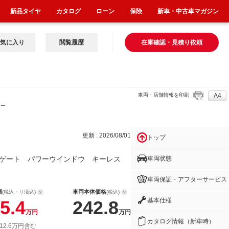
新品タイヤ
カタログ
ローン
保険
新車・中古車マガジン
気に入り
閲覧履歴
在庫確認・見積り依頼
車両・店舗情報を印刷
A4
キー
更新 : 2026/08/01
トップ
車両状態
Ｒゲート パワーウインドウ キーレス
車両保証・アフターサービス
額
車両本体価格
(税込・リ済込)
(税込)
基本仕様
5.4
242.8
万円
万円
カタログ情報（新車時）
12.6万円含む