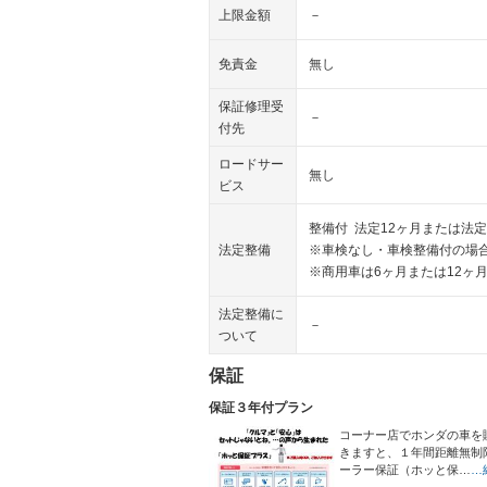
上限金額
－
免責金
無し
保証修理受
－
付先
ロードサー
無し
ビス
整備付 法定12ヶ月または法定
法定整備
※車検なし・車検整備付の場合
※商用車は6ヶ月または12ヶ
法定整備に
－
ついて
保証
保証３年付プラン
コーナー店でホンダの車を
きますと、１年間距離無制
ーラー保証（ホッと保…
…