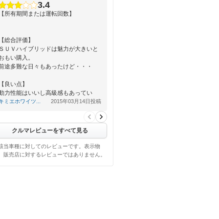
3.4
【所有期間または運転回数】
【総合評価】
ＳＵＶハイブリッドは魅力が大きいと
おもい購入。
前途多難な日々もあったけど・・・
【良い点】
動力性能はいいし高級感もあってい
い、
キミエホワイツ...
2015年03月14日投稿
とてもいい車。
【悪い点】
クルマレビューをすべて見る
最初…
該当車種に対してのレビューです。表示物
、販売店に対するレビューではありません。