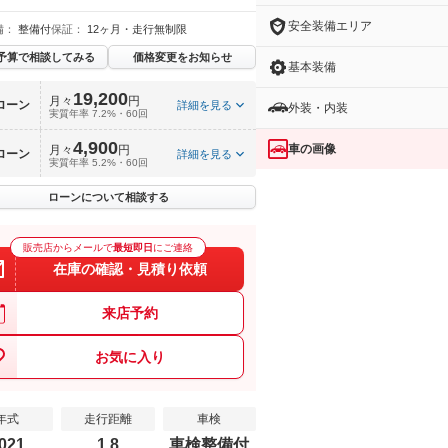
安全装備エリア
備：
整備付
保証：
12ヶ月・走行無制限
予算で相談してみる
価格変更をお知らせ
基本装備
19,200
月々
円
ローン
詳細を見る
外装・内装
実質年率 7.2%・60回
4,900
車の画像
月々
円
ローン
詳細を見る
実質年率 5.2%・60回
ローンについて相談する
販売店からメールで
最短即日
にご連絡
在庫の確認・見積り依頼
来店予約
お気に入り
年式
走行距離
車検
021
1.8
車検整備付