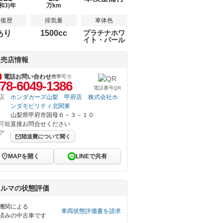
和3)年
万km
修復歴
排気量
車体色
あり
1500cc
プラチナホワ
イト・パール
販売店情報
電話お問い合わせ
携帯可
78-6049-1386
電話番号QR
店
ホンダカーズ山梨 甲府店 株式会社ホ
ンダモビリティ北関東
山梨県甲府市国母６－３－１０
可能
直接お問合せください
ア
陸送費について聞く
MAPを開く
LINEで共有
クルマの状態評価
機関による
車両状態評価書を請求
済みの中古車です