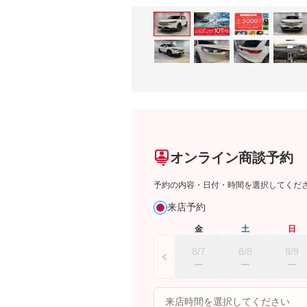
オンライン商談予約
予約の内容・日付・時間を選択してくだ
来店予約
金
土
日
8/7
8/8
8/9