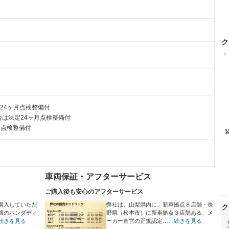
ク
（
24ヶ月点検整備付
は法定24ヶ月点検整備付
月点検整備付
車両保証・アフターサービス
ご購入後も安心のアフターサービス
購入していただ
弊社は、山梨県内に、新車拠点８店舗・長
ク
限のホンダディ
野県（松本市）に新車拠点３店舗ある、メ
続きを見る
ーカー直営の正規認定…
…続きを見る