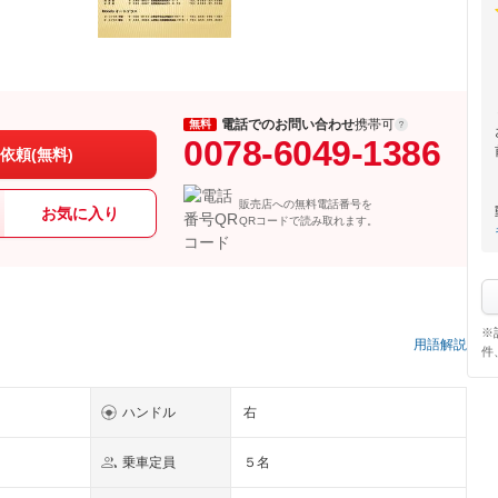
電話でのお問い合わせ
携帯可
無料
0078-6049-1386
依頼(無料)
販売店への無料電話番号を
お気に入り
QRコードで読み取れます。
※
）
用語解説
件
ハンドル
右
乗車定員
５名