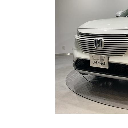
マガジン
車カタログ
自動車ローン
保険
レビュー
価格相場
教習所
用語集