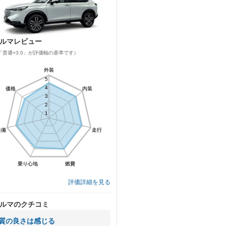
ルマレビュー
「普通=3.0」が評価軸の基準です）
外装
外装
5
5
4
4
価格
価格
内装
内装
3
3
2
2
1
1
装備
装備
走行
走行
乗り心地
乗り心地
燃費
燃費
評価詳細を見る
ルマのクチコミ
質の良さは感じる