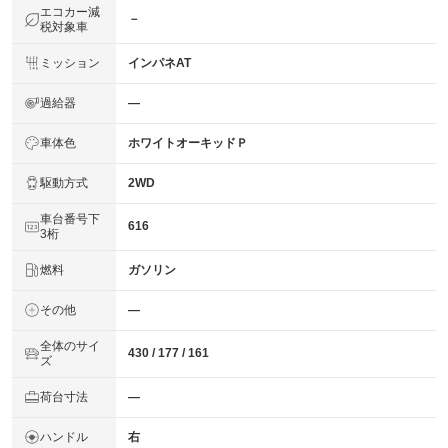
エコカー減
－
税対象車
ミッション
インパネAT
過給器
―
車体色
ホワイトオーキッドＰ
駆動方式
2WD
車台番号下
616
3桁
燃料
ガソリン
その他
―
全体のサイ
430 / 177 / 161
ズ
荷台寸法
―
ハンドル
右