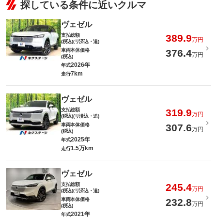
探している条件に近いクルマ
ヴェゼル
支払総額
389.9
万円
(税込)(リ済込・追)
車両本体価格
376.4
万円
(税込)
2026年
年式
7km
走行
ヴェゼル
支払総額
319.9
万円
(税込)(リ済込・追)
車両本体価格
307.6
万円
(税込)
2025年
年式
1.5万km
走行
ヴェゼル
支払総額
245.4
万円
(税込)(リ済込・追)
車両本体価格
232.8
万円
(税込)
2021年
年式