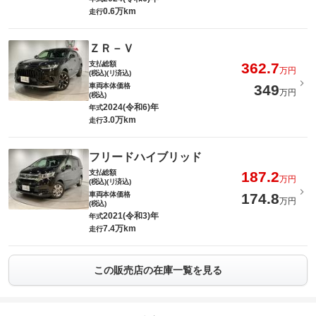
0.6万km
走行
ＺＲ－Ｖ
支払総額
362.7
万円
(税込)(リ済込)
車両本体価格
349
万円
(税込)
2024(令和6)年
年式
3.0万km
走行
フリードハイブリッド
支払総額
187.2
万円
(税込)(リ済込)
車両本体価格
174.8
万円
(税込)
2021(令和3)年
年式
7.4万km
走行
この販売店の在庫一覧を見る