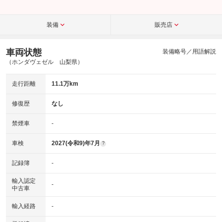
装備
販売店
車両状態
装備略号／用語解説
（ホンダヴェゼル 山梨県）
走行距離
11.1万km
修復歴
なし
禁煙車
-
車検
2027(令和9)年7月
?
記録簿
-
輸入認定
-
中古車
輸入経路
-