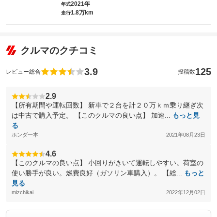
2021年
年式
1.8万km
走行
クルマのクチコミ
3.9
125
レビュー総合
投稿数
2.9
【所有期間や運転回数】 新車で２台を計２０万ｋｍ乗り継ぎ次
は中古で購入予定。 【このクルマの良い点】 加速...
もっと見
る
ホンダ一本
2021年08月23日
4.6
【このクルマの良い点】 小回りがきいて運転しやすい。荷室の
使い勝手が良い。燃費良好（ガソリン車購入）。 【総...
もっと
見る
mizchikai
2022年12月02日