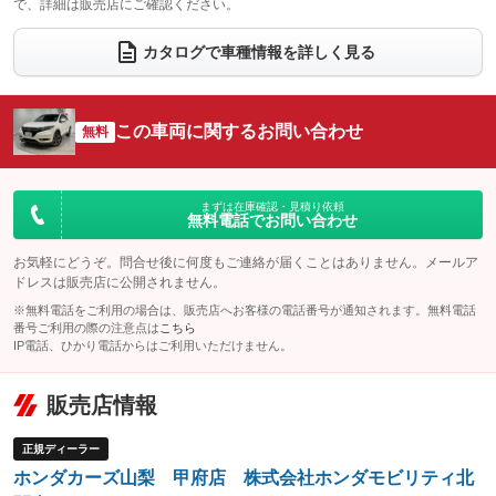
で、詳細は販売店にご確認ください。
ウォークスルー
後席モニター
：装備なし
：装備なし
電動リアゲート
フロントカメラ
カタログで車種情報を詳しく見る
：装備なし
：装備なし
シートエアコン
全周囲カメラ
：装備なし
：装備なし
サイドカメラ
ルーフレール
この車両に関するお問い合わせ
：装備なし
無料
：装備なし
エアサスペンション
ヘッドライトウォッシャー
：装備なし
：装備なし
装備略号／用語解説
まずは在庫確認・見積り依頼
無料電話でお問い合わせ
お気軽にどうぞ。問合せ後に何度もご連絡が届くことはありません。メールア
ドレスは販売店に公開されません。
※無料電話をご利用の場合は、販売店へお客様の電話番号が通知されます。無料電話
番号ご利用の際の注意点は
こちら
IP電話、ひかり電話からはご利用いただけません。
販売店情報
正規ディーラー
ホンダカーズ山梨 甲府店 株式会社ホンダモビリティ北