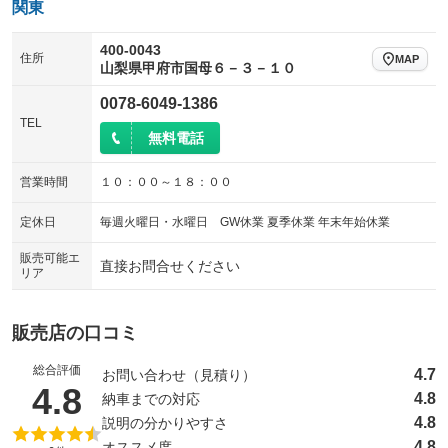
関東
400-0043
住所
MAP
山梨県甲府市国母６－３－１０
0078-6049-1386
TEL
無料電話
営業時間
１０：００～１８：００
定休日
毎週火曜日・水曜日 GW休業 夏季休業 年末年始休業
販売可能エ
直接お問合せください
リア
販売店の口コミ
総合評価
4.7
お問い合わせ（見積り）
（5点満点中）
4.8
4.8
納車までの対応
4.8
説明の分かりやすさ
4.8
オススメ度