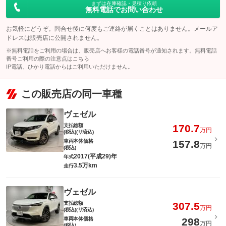
まずは在庫確認・見積り依頼
無料電話でお問い合わせ
お気軽にどうぞ。問合せ後に何度もご連絡が届くことはありません。メールア
ドレスは販売店に公開されません。
※無料電話をご利用の場合は、販売店へお客様の電話番号が通知されます。無料電話
番号ご利用の際の注意点は
こちら
IP電話、ひかり電話からはご利用いただけません。
この販売店の同一車種
ヴェゼル
支払総額
170.7
万円
(税込)(リ済込)
車両本体価格
157.8
万円
(税込)
2017(平成29)年
年式
3.5万km
走行
ヴェゼル
支払総額
307.5
万円
(税込)(リ済込)
車両本体価格
298
万円
(税込)