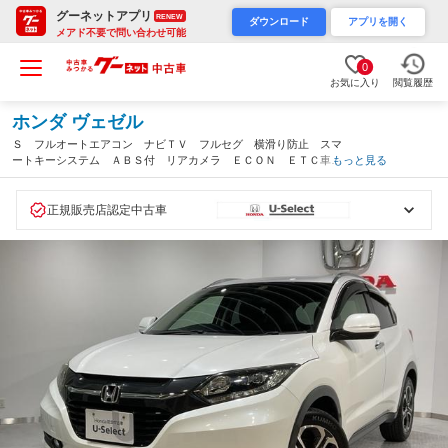
グーネットアプリ
RENEW
ダウンロード
アプリを開く
メアド不要で問い合わせ可能
0
お気に入り
閲覧履歴
ホンダ ヴェゼル
Ｓ フルオートエアコン ナビＴＶ フルセグ 横滑り防止 スマ
ートキーシステム ＡＢＳ付 リアカメラ ＥＣＯＮ ＥＴＣ車載
もっと見る
器 サイドエアバック ＬＥＤランプ イモビライザー パワーウ
インドウ エアバッグ（山梨県）
正規販売店認定中古車