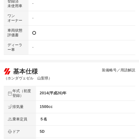
登録済
-
未使用車
ワン
-
オーナー
車両状態
評価書
ディーラ
-
ー車
基本仕様
装備略号／用語解説
（ホンダヴェゼル 山梨県）
年式（初度
2014(平成26)年
登録）
排気量
1500cc
乗車定員
５名
ドア
5D