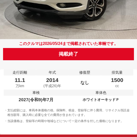
このクルマは2026/05/24まで掲載されていた車輛です。
掲載終了
走行距離
年式
修復歴
排気量
11.1
2014
1500
なし
万km
(平成26)年
cc
車検
車体色
2027(令和9)年7月
ホワイトオーキッドＰ
支払総額には、車両本体価格の他、保険料、税金、登録等に伴う費用、リサイクル預託金
相当額等、購入時に必要な全ての費用が含まれています。
当該価格は、登録等の時期や地域などについて一定の条件を付した価格になります。