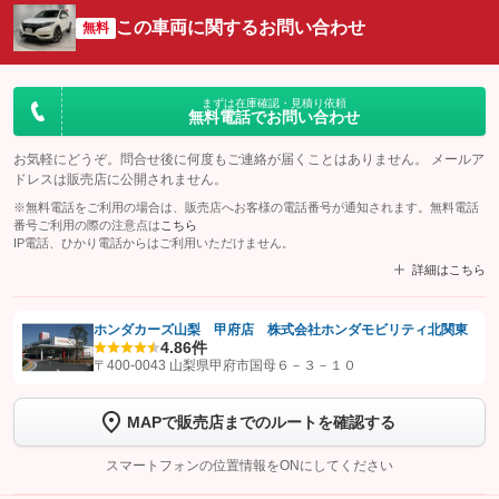
この車両に関するお問い合わせ
無料
まずは在庫確認・見積り依頼
無料電話でお問い合わせ
お気軽にどうぞ。問合せ後に何度もご連絡が届くことはありません。 メールア
ドレスは販売店に公開されません。
※無料電話をご利用の場合は、販売店へお客様の電話番号が通知されます。無料電話
番号ご利用の際の注意点は
こちら
IP電話、ひかり電話からはご利用いただけません。
詳細はこちら
ホンダカーズ山梨 甲府店 株式会社ホンダモビリティ北関東
4.8
6件
【STEP1】
認証画面でグーネットを友だち追加してから「許可する」ボタンを押
〒400-0043 山梨県甲府市国母６－３－１０
します
MAPで販売店までのルートを確認する
【STEP2】
トーク画面で
ボタンをタップして問い合わせを
完了してください。
スマートフォンの位置情報をONにしてください
こちら