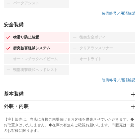
パークアシスト
：装備なし
装備略号／用語解説
安全装備
横滑り防止装置
衝突安全ボディ
：装備あり
：装備なし
衝突被害軽減システム
クリアランスソナー
：装備あり
：装備なし
オートマチックハイビーム
オートライト
：装備なし
：装備なし
頸部衝撃緩和ヘッドレスト
：装備なし
装備略号／用語解説
基本装備
エアバッグ：運転席/助手席/サイド
外装・内装
：装備あり
スライドドア
カーナビ：メモリーナビ他
：装備なし
：装備あり
【注】販売は、当店に直接ご来場頂けるお客様を優先させていただきます。◆
お取置きはいたしません。◆在庫の有無をご確認お願いします。※販売は一般
サンルーフ
ABS
TV：フルセグ
：装備なし
：装備あり
：装備あり
のお客様に限ります。
エアコン
Wエアコン