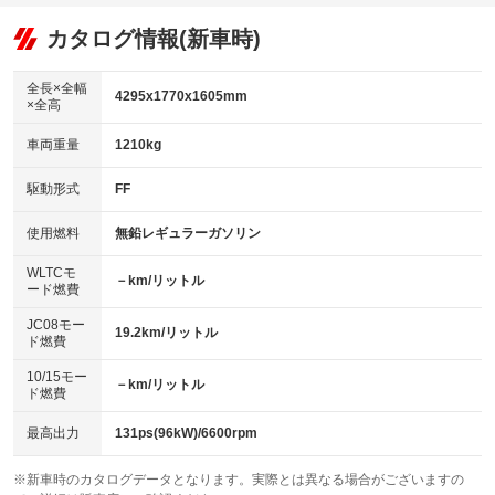
オーディオ：CDまたはCDチェンジャー
：装備あり
：装備なし
：装備あり
リフトアップ
パワーステアリング
カタログ情報(新車時)
ビジュアル
：装備なし
：装備あり
：装備なし
ダウンヒルアシストコントロール
アルミホイール：アルミホイール
：装備なし
：装備あり
全長×全幅
4295x1770x1605mm
×全高
パワーウィンドウ
盗難防止システム
革シート
ハーフレザーシート
：装備あり
：装備あり
：装備なし
：装備なし
車両重量
1210kg
アイドリングストップ
ドライブレコーダー
キーレス
LEDヘッドランプ
：装備あり
：装備なし
：装備あり
：装備あり
USB入力端子
Bluetooth接続
駆動形式
FF
HID(キセノンライト)
ポータブルナビ
：装備なし
：装備なし
：装備なし
：装備なし
100V電源
クリーンディーゼル
バックカメラ
ETC
使用燃料
無鉛レギュラーガソリン
：装備なし
：装備なし
：装備あり
：装備あり
センターデフロック
エアロ
スマートキー
：装備なし
WLTCモ
：装備なし
：装備あり
－km/リットル
ード燃費
レンタカーアップ
展示・試乗車
ローダウン
ランフラットタイヤ
：装備なし
：装備なし
：装備なし
：装備なし
JC08モー
19.2km/リットル
ド燃費
電動格納ミラー
パワーシート
3列シート
：装備なし
：装備なし
：装備なし
10/15モー
装備略号／用語解説
－km/リットル
ベンチシート
フルフラットシート
ド燃費
：装備なし
：装備なし
チップアップシート
オットマン
：装備なし
：装備なし
最高出力
131ps(96kW)/6600rpm
電動格納サードシート
シートヒーター
：装備なし
：装備あり
※新車時のカタログデータとなります。実際とは異なる場合がございますの