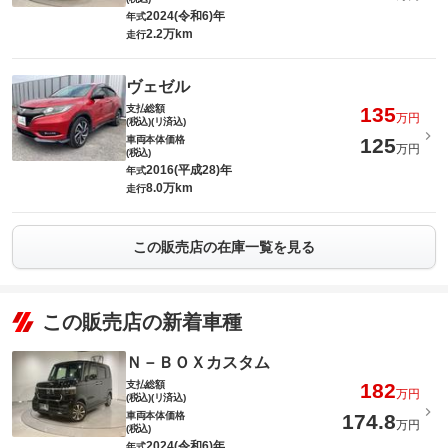
2024(令和6)年
年式
2.2万km
走行
ヴェゼル
支払総額
135
万円
(税込)(リ済込)
車両本体価格
125
万円
(税込)
2016(平成28)年
年式
8.0万km
走行
この販売店の在庫一覧を見る
この販売店の新着車種
Ｎ－ＢＯＸカスタム
支払総額
182
万円
(税込)(リ済込)
車両本体価格
174.8
万円
(税込)
2024(令和6)年
年式