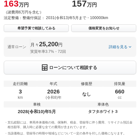
163
157
万円
万円
（諸費用6万円を含む）
法定整備：
整備付
保証：
2031(令和13)年5月まで・100000km
希望予算で相談してみる
価格変更をお知らせ
25,200
月々
円
通常ローン
詳細を見る
実質年率3.7%・72回
ローンについて相談する
走行距離
年式
修復歴
排気量
3
2026
660
なし
km
(令和8)年
cc
車検
車体色
2028(令和10)年5月
タフタホワイト３
支払総額には、車両本体価格の他、保険料、税金、登録等に伴う費用、リサイクル預託金
相当額等、購入時に必要な全ての費用が含まれています。
当該価格は、登録等の時期や地域などについて一定の条件を付した価格になります。