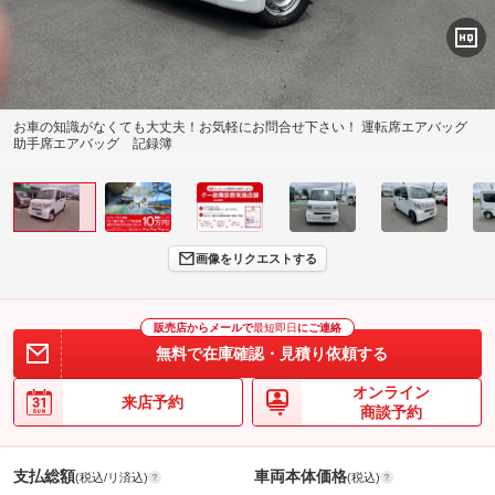
お車の知識がなくても大丈夫！お気軽にお問合せ下さい！ 運転席エアバッグ
助手席エアバッグ 記録簿
画像をリクエストする
販売店からメールで
最短即日
にご連絡
無料で在庫確認・見積り依頼する
オンライン
来店予約
商談予約
支払総額
車両本体価格
(税込/リ済込)
(税込)