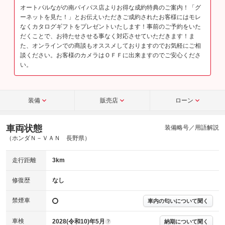
オートパルながの南バイパス店よりお得な成約特典のご案内！「グ
ーネットを見た！」とお伝えいただきご成約されたお客様にはモレ
なくカタログギフトをプレゼントいたします！事前のご予約をいた
だくことで、お待たせさせる事なく対応させていただきます！ま
た、オンラインでの商談もオススメしておりますのでお気軽にご相
談ください。お客様のカメラはＯＦＦに出来ますのでご安心くださ
い。
装備
販売店
ローン
車両状態
装備略号／用語解説
（ホンダＮ－ＶＡＮ 長野県）
走行距離
3km
修復歴
なし
禁煙車
車内の匂いについて聞く
車検
2028(令和10)年5月
納期について聞く
?