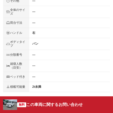
その他
―
全体のサイ
―
ズ
荷台寸法
―
ハンドル
右
ボディタイ
バン
プ
分類番号
―
就寝人数
―
（目安）
ベッド付き
―
積載可能量
2t未満
この車両に関するお問い合わせ
無料