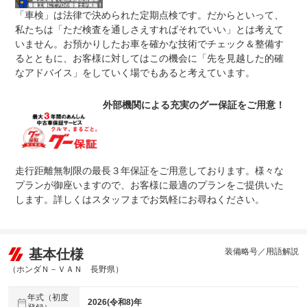
「車検」は法律で決められた定期点検です。だからといって、
整備付 法定12ヶ月または法定24ヶ月点検整備付
法定整備
※車検なし・車検整備付の場合は法定24ヶ月点検整備付
私たちは「ただ検査を通しさえすればそれでいい」とは考えて
※商用車は6ヶ月または12ヶ月点検整備付
いません。お預かりしたお車を確かな技術でチェック＆整備す
るとともに、お客様に対してはこの機会に「先を見越した的確
法定整備
ディーラーにて保証の継承の為の点検を実施します。
について
なアドバイス」をしていく場でもあると考えています。
外部機関による充実のグー保証をご用意！
走行距離無制限の最長３年保証をご用意しております。様々な
プランが御座いますので、お客様に最適のプランをご提供いた
します。詳しくはスタッフまでお気軽にお尋ねください。
基本仕様
装備略号／用語解説
（ホンダＮ－ＶＡＮ 長野県）
年式（初度
2026(令和8)年