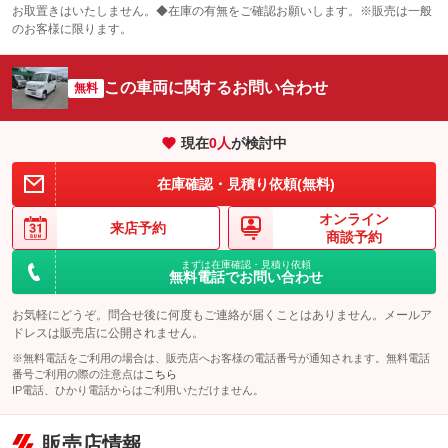
お取置きはいたしません。◆在庫の有無をご確認お願いします。※販売は一般
エアコン
Wエアコン
オーディオ
：装備あり
：装備なし
冷凍（超低温 -30℃以下）
冷蔵
：装備なし
：装備なし
：装備なし
のお客様に限ります。
リフトアップ
パワーステアリング
ビジュアル
：装備なし
：装備あり
保冷
低床
：装備なし
：装備なし
：装備なし
ダウンヒルアシストコントロール
この車両に関するお問い合わせ
アルミホイール
：装備なし
無料
全低床（フルフラットロー）
高床
：装備なし
：装備なし
：装備なし
パワーウィンドウ
盗難防止システム
革シート
ハーフレザーシート
：装備あり
：装備あり
装備略号／用語解説
：装備なし
：装備なし
現在
0
人
が検討中
アイドリングストップ
ドライブレコーダー
キーレス
LEDヘッドランプ
：装備あり
：装備なし
：装備あり
：装備なし
在庫確認・見積り依頼(無料)
USB入力端子
Bluetooth接続
HID(キセノンライト)
ポータブルナビ
：装備なし
：装備なし
：装備なし
：装備なし
オンライン
100V電源
クリーンディーゼル
バックカメラ
ETC
来店予約
：装備なし
：装備なし
：装備なし
：装備なし
商談予約
センターデフロック
エアロ
スマートキー
：装備なし
まずは在庫確認・見積り依頼
：装備なし
：装備あり
無料電話でお問い合わせ
ラジコン付き
フックイン付き
ローダウン
ランフラットタイヤ
：装備なし
：装備なし
：装備なし
：装備なし
お気軽にどうぞ。問合せ後に何度もご連絡が届くことはありません。メールア
アームロール
垂直式
パワーシート
3列シート
：装備なし
：装備なし
ドレスは販売店に公開されません。
：装備なし
：装備なし
※無料電話をご利用の場合は、販売店へお客様の電話番号が通知されます。無料電話
アーム式
後輪ダブル
ベンチシート
フルフラットシート
：装備なし
：装備なし
：装備なし
：装備あり
番号ご利用の際の注意点は
こちら
IP電話、ひかり電話からはご利用いただけません。
三方開
ラッシングレール
チップアップシート
オットマン
：装備なし
：装備なし
：装備なし
：装備なし
サイドドア
三転ダンプ
電動格納サードシート
シートヒーター
：装備なし
：装備なし
販売店情報
：装備なし
：装備なし