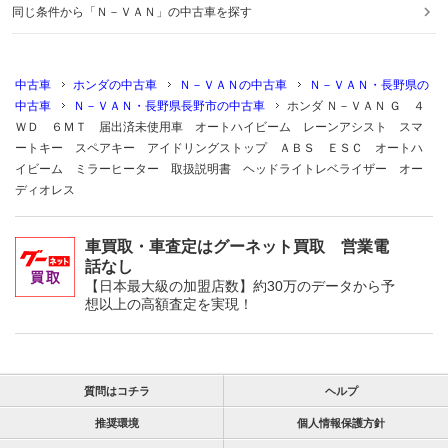
同じ条件から「Ｎ－ＶＡＮ」の中古車を探す
中古車
ホンダの中古車
Ｎ－ＶＡＮの中古車
Ｎ－ＶＡＮ・長野県の
中古車
Ｎ－ＶＡＮ・長野県長野市の中古車
ホンダ Ｎ－ＶＡＮ Ｇ ４
ＷＤ ６ＭＴ 届出済未使用車 オートハイビーム レーンアシスト スマ
ートキー スペアキー アイドリングストップ ＡＢＳ ＥＳＣ オートハ
イビーム ミラーヒーター 取扱説明書 ヘッドライトレベライザー オー
ディオレス
車買取・車査定はグーネット買取 営業電
話なし
【日本最大級の加盟店数】約30万のデータから予
想以上の高額査定を実現！
質問はコチラ
ヘルプ
推奨環境
個人情報保護方針