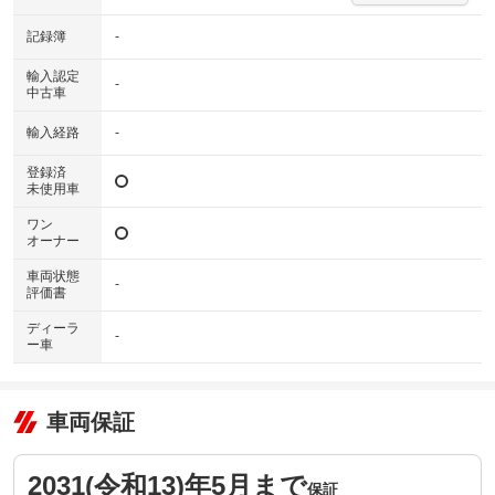
記録簿
-
輸入認定
-
中古車
輸入経路
-
登録済
未使用車
ワン
オーナー
車両状態
-
評価書
ディーラ
-
ー車
車両保証
2031(令和13)年5月まで
保証