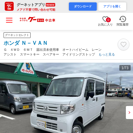
グーネットアプリ
RENEW
ダウンロード
アプリを開く
メアド不要で問い合わせ可能
0
お気に入り
閲覧履歴
グーネットセレクト
ホンダ Ｎ－ＶＡＮ
Ｇ ４ＷＤ ６ＭＴ 届出済未使用車 オートハイビーム レーン
アシスト スマートキー スペアキー アイドリングストップ Ａ
もっと見る
ＢＳ ＥＳＣ オートハイビーム ミラーヒーター 取扱説明書
ヘッドライトレベライザー オーディオレス（長野県）
1
/73