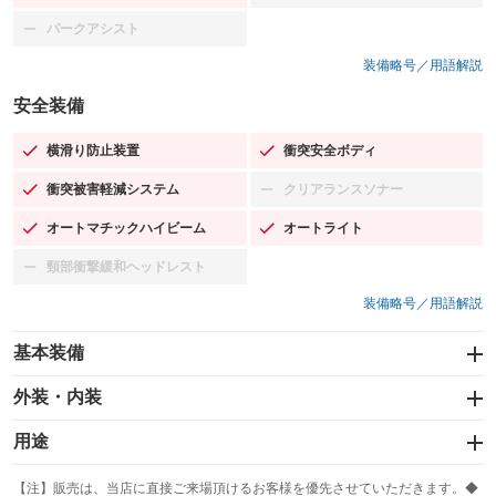
パークアシスト
：装備なし
装備略号／用語解説
安全装備
横滑り防止装置
衝突安全ボディ
：装備あり
：装備あり
衝突被害軽減システム
クリアランスソナー
：装備あり
：装備なし
オートマチックハイビーム
オートライト
：装備あり
：装備あり
頸部衝撃緩和ヘッドレスト
：装備なし
装備略号／用語解説
基本装備
エアバッグ：運転席/助手席
外装・内装
：装備あり
スライドドア：両面
カーナビ
：装備あり
用途
：装備なし
サンルーフ
ABS
TV
：装備なし
：装備あり
冷凍（中温 -5℃）
冷凍（低温 -20℃）
：装備なし
：装備なし
：装備なし
【注】販売は、当店に直接ご来場頂けるお客様を優先させていただきます。◆