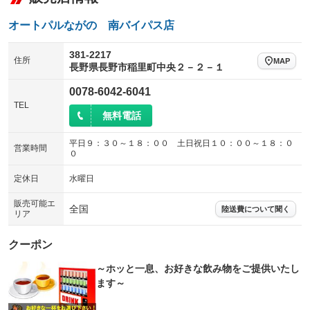
荷台幌付き
クラッチレス
ウォークスルー
後席モニター
：装備なし
：装備なし
：装備なし
：装備なし
オートパルながの 南バイパス店
ヒッチメンバー
坂道発進補助装置
電動リアゲート
フロントカメラ
：装備なし
：装備なし
：装備なし
：装備なし
381-2217
住所
レンタカーアップ
展示・試乗車
MAP
シートエアコン
全周囲カメラ
：装備なし
：装備なし
長野県長野市稲里町中央２－２－１
：装備なし
：装備なし
電動格納ミラー
サイドカメラ
ルーフレール
：装備なし
0078-6042-6041
：装備なし
：装備なし
TEL
装備略号／用語解説
エアサスペンション
ヘッドライトウォッシャー
無料電話
：装備なし
：装備なし
装備略号／用語解説
平日９：３０～１８：００ 土日祝日１０：００～１８：０
営業時間
０
定休日
水曜日
販売可能エ
全国
陸送費について聞く
リア
クーポン
～ホッと一息、お好きな飲み物をご提供いたし
ます～