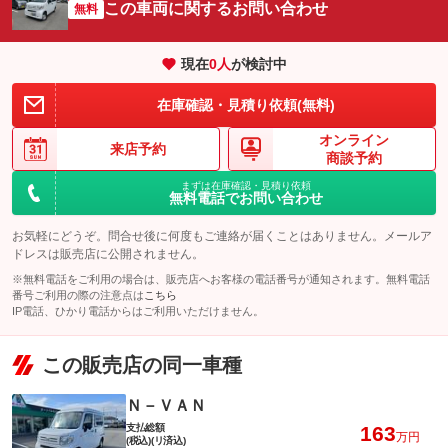
この車両に関するお問い合わせ
無料
現在
0
人
が検討中
在庫確認・見積り依頼(無料)
オンライン
来店予約
商談予約
まずは在庫確認・見積り依頼
無料電話でお問い合わせ
お気軽にどうぞ。問合せ後に何度もご連絡が届くことはありません。メールア
ドレスは販売店に公開されません。
※無料電話をご利用の場合は、販売店へお客様の電話番号が通知されます。無料電話
番号ご利用の際の注意点は
こちら
IP電話、ひかり電話からはご利用いただけません。
この販売店の同一車種
Ｎ－ＶＡＮ
支払総額
163
万円
(税込)(リ済込)