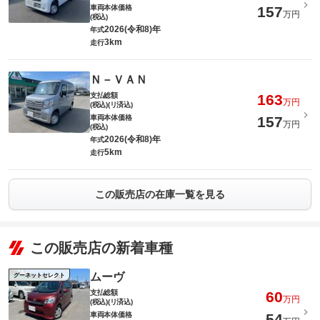
車両本体価格
157
万円
(税込)
2026(令和8)年
年式
3km
走行
Ｎ－ＶＡＮ
支払総額
163
万円
(税込)(リ済込)
車両本体価格
157
万円
(税込)
2026(令和8)年
年式
5km
走行
この販売店の在庫一覧を見る
この販売店の新着車種
ムーヴ
グーネットセレクト
支払総額
60
万円
(税込)(リ済込)
車両本体価格
54