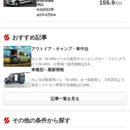
車両本体価格
155.9
万円
(税込)
2022年
年式
5.4万km
走行
おすすめ記事
アウトドア・キャンプ・車中泊
ホンダ・N-VANベースの新型キャンピングカー「リビングラ
イド N-VAN」が登場！販売価格は3,4…
車種別・最新情報
ホンダの軽商用バン「N-VAN」を一部改良し、3月20日より
発売！メーカー希望小売価格は1,498,…
記事一覧を見る
その他の条件から探す