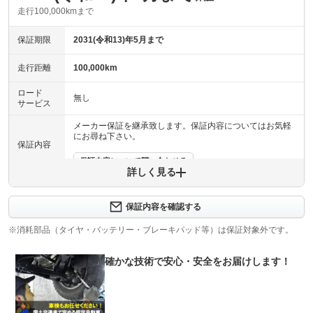
走行100,000kmまで
保証期限
2031(令和13)年5月まで
走行距離
100,000km
ロード
無し
サービス
メーカー保証を継承致します。保証内容についてはお気軽
にお尋ね下さい。
保証内容
保証内容について問い合わせる
詳しく見る
保証項目
-
保証内容を確認する
修理回数
-
※消耗部品（タイヤ・バッテリー・ブレーキパッド等）は保証対象外です。
上限金額
-
確かな技術で安心・安全をお届けします！
免責金
無し
保証修理
-
受付先