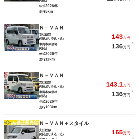
(税込)
2026年
年式
5km
走行
Ｎ－ＶＡＮ
支払総額
143
万円
(税込)(リ済込・追)
車両本体価格
136
万円
(税込)
2026年
年式
11km
走行
Ｎ－ＶＡＮ
支払総額
143.1
万円
(税込)(リ済込・追)
車両本体価格
136
万円
(税込)
2026年
年式
103km
走行
Ｎ－ＶＡＮ＋スタイル
支払総額
165
万円
(税込)(リ済込・追)