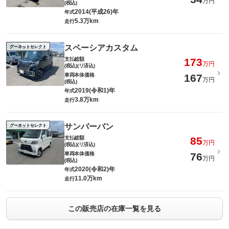
万円
(税込)
2014(平成26)年
年式
5.3万km
走行
スペーシアカスタム
グーネットセレクト
支払総額
173
万円
(税込)(リ済込)
車両本体価格
167
万円
(税込)
2019(令和1)年
年式
3.8万km
走行
サンバーバン
グーネットセレクト
支払総額
85
万円
(税込)(リ済込)
車両本体価格
76
万円
(税込)
2020(令和2)年
年式
11.0万km
走行
この販売店の在庫一覧を見る