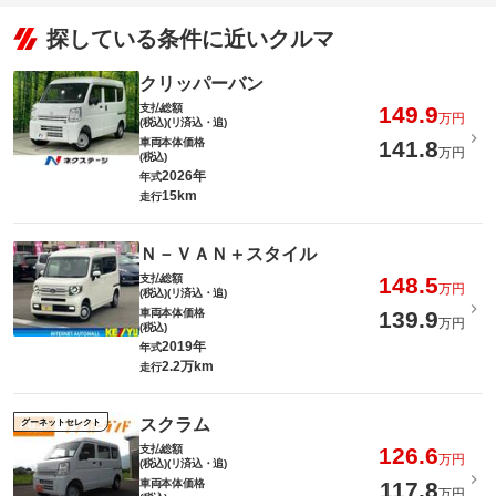
探している条件に近いクルマ
クリッパーバン
支払総額
149.9
万円
(税込)(リ済込・追)
車両本体価格
141.8
万円
(税込)
2026年
年式
15km
走行
Ｎ－ＶＡＮ＋スタイル
支払総額
148.5
万円
(税込)(リ済込・追)
車両本体価格
139.9
万円
(税込)
2019年
年式
2.2万km
走行
スクラム
グーネットセレクト
支払総額
126.6
万円
(税込)(リ済込・追)
車両本体価格
117.8
万円