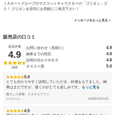
ＪＡオートグループのマスコットキャラクターの「ゴリタン」ゴ
リ！ ゴリタンを目印にお気軽にご来店下さい！
メッセージをもっと見る
販売店の口コミ
総合評価
4.9
お問い合わせ（見積り）
（5点満点中）
4.9
4.9
納車までの対応
4.8
説明の分かりやすさ
5.0
オススメ度
28件
5.0
とても分かりやすく説明していただき、好感をもてました。納
車はまだですが、届くのがとても楽しみです。
もっと見る
購入した車種：スズキエブリイ
りえちゃん
2026年03月14日
4.5