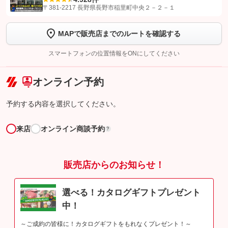
【STEP1】
認証画面でグーネットを友だち追加してから「許可する」ボタンを押
〒381-2217 長野県長野市稲里町中央２－２－１
します
MAPで販売店までのルートを確認する
【STEP2】
トーク画面で
ボタンをタップして問い合わせを
完了してください。
スマートフォンの位置情報をONにしてください
こちら
オンライン予約
予約する内容を選択してください。
来店
オンライン商談予約
?
販売店からのお知らせ！
選べる！カタログギフトプレゼント
中！
～ご成約の皆様に！カタログギフトをもれなくプレゼント！～