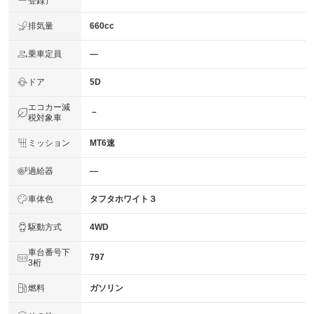
登録）
排気量
660cc
乗車定員
―
ドア
5D
エコカー減
－
税対象車
ミッション
MT6速
過給器
―
車体色
タフタホワイト３
駆動方式
4WD
車台番号下
797
3桁
燃料
ガソリン