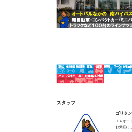
ルーフレール
エアサス
－
－
スタッフ
ゴリタン
ＪＡオー
お気軽に