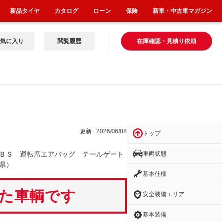
新品タイヤ
カタログ
ローン
保険
新車・中古車マガジン
気に入り
閲覧履歴
在庫確認・見積り依頼
ッ
更新 : 2026/06/08
トップ
車両状態
ＢＳ 運転席エアバッグ テールゲート
県）
基本仕様
いた車輌です
安全装備エリア
基本装備