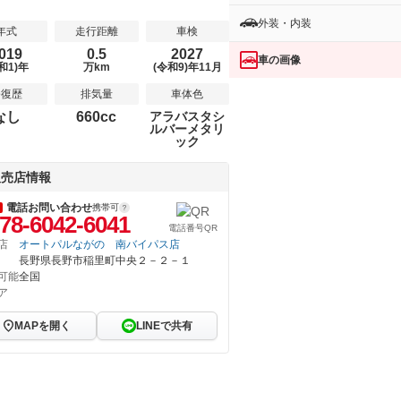
外装・内装
年式
走行距離
車検
019
0.5
2027
車の画像
和1)年
万km
(令和9)年11月
修復歴
排気量
車体色
なし
660cc
アラバスタシ
ルバーメタリ
ック
販売店情報
電話お問い合わせ
携帯可
78-6042-6041
電話番号QR
店
オートパルながの 南バイパス店
長野県長野市稲里町中央２－２－１
可能
全国
ア
MAPを開く
LINEで共有