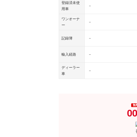
登録済未使
－
用車
ワンオーナ
－
ー
記録簿
－
輸入経路
－
ディーラー
－
車
無
00