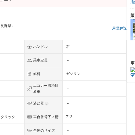
店
販
 長野県）
用語解説
ハンドル
右
乗車定員
－
車
燃料
ガソリン
エコカー減税対
－
象車
過給器
－
メタリック
車台番号下３桁
713
全体のサイズ
－