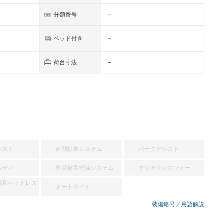
分類番号
－
ベッド付き
－
荷台寸法
－
シスト
自動駐車システム
パークアシスト
－
－
ボディ
衝突被害軽減システム
クリアランスソナー
－
－
緩和ヘッドレス
オートライト
－
装備略号／用語解説