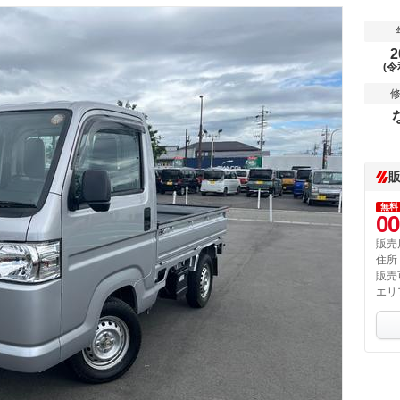
2
(令
無料
00
販売
住所
販売
エリ