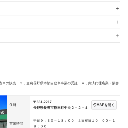
スライドドア
サンルーフ
－
－
Wエアコン
リフトアップ
－
－
TV
－
パワーステアリング
パワーウィンドウ
－ビジュアル
アルミホイール
－
－
冷凍（超低温 -30℃以
 -20℃）
冷蔵
－
－
下）
ングストップ
ドライブレコーダー
USB入力端子
－
－
ハーフレザーシート
キーレス
－
全低床（フルフラットロ
高床
－
－
クリーンディーゼル
センターデフロック
－
－
ー）
セノンライト)
ポータブルナビ
バックカメラ
－
－
乗車
電動格納ミラー
ラジコン付き
－
－
装備略号／用語解説
スマートキー
ローダウン
－
－
古車の販売 ３，全農長野県本部自動車事業の受託 ４，共済代理店業・損害
ール
垂直式
アーム式
－
－
ート
3列シート
ベンチシート
－
－
ラッシングレール
サイドドア
－
－
ップシート
オットマン
電動格納サードシート
－
－
〒381-2217
MAPを開く
住所
き
クラッチレス
ヒッチメンバー
－
－
長野県長野市稲里町中央２－２－１
スルー
後席モニター
電動リアゲート
－
－
平日９：３０～１８：００ 土日祝日１０：００～１
アコン
全周囲カメラ
サイドカメラ
－
－
営業時間
８：００