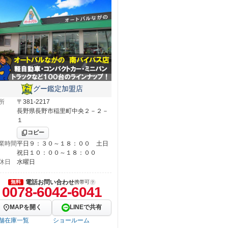
グー鑑定加盟店
所
〒381-2217
長野県長野市稲里町中央２－２－
１
コピー
業時間
平日９：３０～１８：００ 土日
祝日１０：００～１８：００
休日
水曜日
電話お問い合わせ
無料
携帯可
0078-6042-6041
MAPを開く
LINEで共有
舗在庫一覧
ショールーム