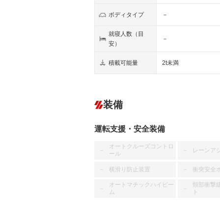
ボディタイプ
－
就寝人数（目
－
安）
積載可能量
2t未満
装備
運転支援・安全装備
オートクルーズコントロ
レーンア
－
－
ール
横滑り防止装置
衝突安全
－
－
オートマチックハイビー
頸部衝撃
－
－
ム
ト