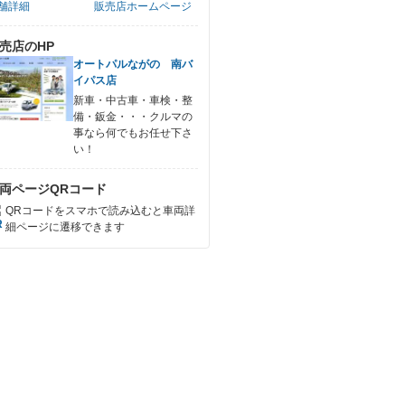
舗詳細
販売店ホームページ
売店のHP
オートパルながの 南バ
イパス店
新車・中古車・車検・整
備・鈑金・・・クルマの
事なら何でもお任せ下さ
い！
両ページQRコード
QRコードをスマホで読み込むと車両詳
細ページに遷移できます