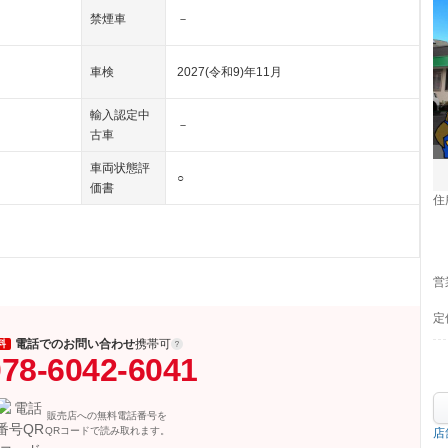
禁煙車
－
車検
2027(令和9)年11月
輸入認定中
－
古車
車両状態評
○
価書
住
営
定
電話でのお問い合わせ
携帯可
料
78-6042-6041
販売店への無料電話番号を
QRコードで読み取れます。
店