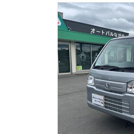
マガジン
車カタログ
自動車ローン
保険
レビュー
価格相場
教習所
用語集