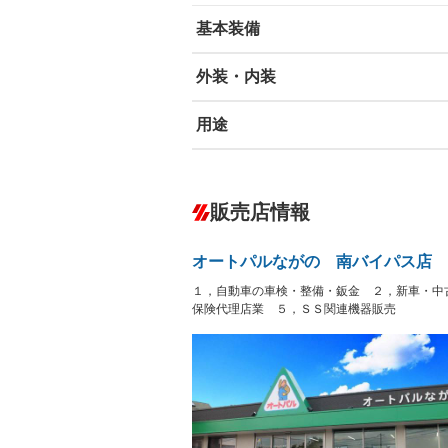
基本装備
外装・内装
エアバッグ：運転席
ABS
エアコン
用途
カーナビ
－
ダウンヒルアシストコントロール
－
オーディオ
－
冷凍（中温 -5℃）
冷凍（低温
－
－
盗難防止システム
アイドリ
－
－
ヘッドライトウォッシャ
革シート
－
－
販売店情報
ー
保冷
低床
－
－
Bluetooth接続
100V電源
－
－
LEDヘッドランプ
HID(キ
－
－
オートパルながの 南バイパス店
レンタカーアップ
展示・試
－
－
ETC
エアロ
－
－
１，自動車の車検・整備・鈑金 ２，新車・中
フックイン付き
アームロ
－
－
保険代理店業 ５，ＳＳ関連機器販売
ランフラットタイヤ
パワーシ
－
－
後輪ダブル
三方開
－
フルフラットシート
チップア
－
－
三転ダンプ
荷台幌付
－
－
シートヒーター
ウォーク
－
－
坂道発進補助装置
－
フロントカメラ
シートエ
－
－