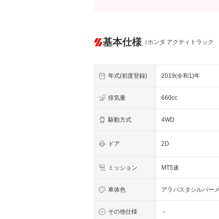
基本仕様
（ホンダ アクティトラック
年式(初度登録)
2019(令和1)年
排気量
660cc
駆動方式
4WD
ドア
2D
ミッション
MT5速
車体色
アラバスタシルバー
その他仕様
－