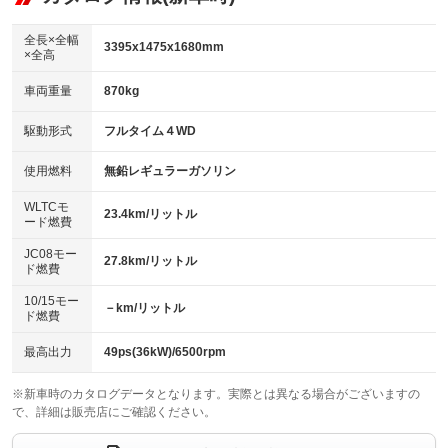
：装備なし
ダウンヒルアシストコントロール
アルミホイール：15インチ
：装備あり
：装備あり
全長×全幅
3395x1475x1680mm
×全高
パワーウィンドウ
盗難防止システム
革シート
ハーフレザーシート
：装備あり
：装備あり
：装備なし
：装備なし
車両重量
870kg
アイドリングストップ
ドライブレコーダー
キーレス
LEDヘッドランプ
：装備あり
：装備なし
：装備あり
：装備あり
USB入力端子
Bluetooth接続
駆動形式
フルタイム４WD
HID(キセノンライト)
ポータブルナビ
：装備なし
：装備なし
：装備なし
：装備なし
100V電源
クリーンディーゼル
バックカメラ
ETC
使用燃料
無鉛レギュラーガソリン
：装備なし
：装備なし
：装備なし
：装備なし
センターデフロック
エアロ
スマートキー
：装備なし
WLTCモ
：装備なし
：装備あり
23.4km/リットル
ード燃費
レンタカーアップ
展示・試乗車
ローダウン
ランフラットタイヤ
：装備なし
：装備なし
：装備なし
：装備なし
JC08モー
27.8km/リットル
ド燃費
電動格納ミラー
パワーシート
3列シート
：装備あり
：装備なし
：装備なし
10/15モー
装備略号／用語解説
－km/リットル
ベンチシート
フルフラットシート
ド燃費
：装備なし
：装備なし
チップアップシート
オットマン
：装備なし
：装備なし
最高出力
49ps(36kW)/6500rpm
電動格納サードシート
シートヒーター
：装備なし
：装備あり
※新車時のカタログデータとなります。実際とは異なる場合がございますの
で、詳細は販売店にご確認ください。
ウォークスルー
後席モニター
：装備なし
：装備なし