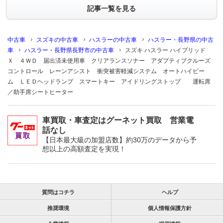
記事一覧を見る
中古車
スズキの中古車
ハスラーの中古車
ハスラー・長野県の中古
車
ハスラー・長野県長野市の中古車
スズキ ハスラー ハイブリッド
Ｘ ４ＷＤ 届出済未使用車 クリアランスソナー アダプティブクルーズ
コントロール レーンアシスト 衝突被害軽減システム オートハイビー
ム ＬＥＤヘッドランプ スマートキー アイドリングストップ 運転席
／助手席シートヒーター
車買取・車査定はグーネット買取 営業電
話なし
【日本最大級の加盟店数】約30万のデータから予
想以上の高額査定を実現！
質問はコチラ
ヘルプ
推奨環境
個人情報保護方針