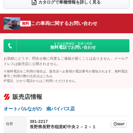
電動リアゲート
フロントカメラ
カタログで車種情報を詳しく見る
：装備なし
：装備なし
シートエアコン
全周囲カメラ
：装備なし
：装備なし
サイドカメラ
ルーフレール
この車両に関するお問い合わせ
：装備なし
無料
：装備なし
エアサスペンション
ヘッドライトウォッシャー
：装備なし
：装備なし
装備略号／用語解説
まずは在庫確認・見積り依頼
無料電話でお問い合わせ
お気軽にどうぞ。問合せ後に何度もご連絡が届くことはありません。メールア
ドレスは販売店に公開されません。
※無料電話をご利用の場合は、販売店へお客様の電話番号が通知されます。無料電話
番号ご利用の際の注意点は
こちら
IP電話、ひかり電話からはご利用いただけません。
販売店情報
オートパルながの 南バイパス店
381-2217
住所
MAP
長野県長野市稲里町中央２－２－１