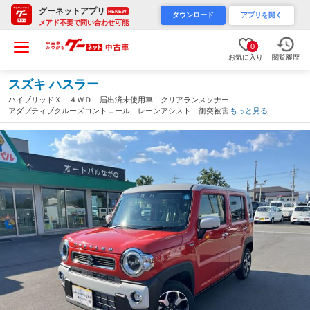
グーネットアプリ
RENEW
ダウンロード
アプリを開く
メアド不要で問い合わせ可能
0
お気に入り
閲覧履歴
スズキ ハスラー
ハイブリッドＸ ４ＷＤ 届出済未使用車 クリアランスソナー
アダプティブクルーズコントロール レーンアシスト 衝突被害軽
もっと見る
減システム オートハイビーム ＬＥＤヘッドランプ スマートキ
ー アイドリングストップ 運転席／助手席シートヒーター（長
野県）