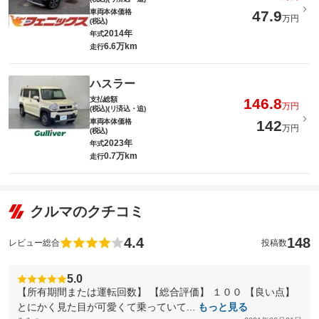
車両本体価格
47.9
万円
(税込)
2014年
年式
6.6万km
走行
ハスラー
支払総額
146.8
万円
(税込)(リ済込・追)
車両本体価格
142
万円
(税込)
2023年
年式
0.7万km
走行
クルマのクチコミ
4.4
148
レビュー総合
投稿数
5.0
【所有期間または運転回数】 【総合評価】 １００ 【良い点】
とにかく見た目が可愛くて乗っていて...
もっと見る