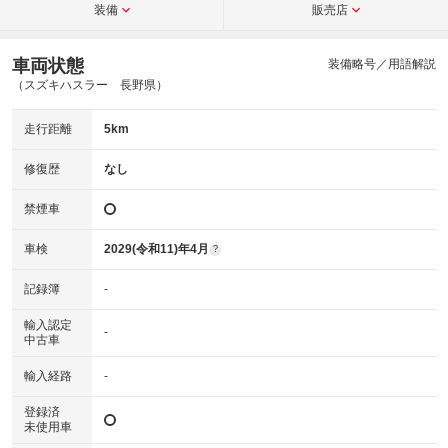
装備
販売店
車両状態
装備略号／用語解説
（スズキハスラー 長野県）
走行距離
5km
修復歴
なし
禁煙車
車検
2029(令和11)年4月
?
記録簿
-
輸入認定
-
中古車
輸入経路
-
登録済
未使用車