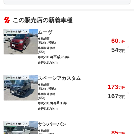
この販売店の新着車種
ムーヴ
グーネットセレクト
支払総額
60
万円
(税込)(リ済込)
車両本体価格
54
万円
(税込)
2014(平成26)年
年式
5.3万km
走行
スペーシアカスタム
グーネットセレクト
支払総額
173
万円
(税込)(リ済込)
車両本体価格
167
万円
(税込)
2019(令和1)年
年式
3.8万km
走行
サンバーバン
グーネットセレクト
支払総額
85
万円