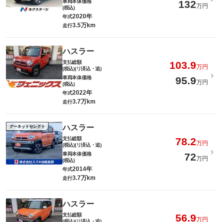
車両本体価格
132
万円
(税込)
2020年
年式
3.5万km
走行
ハスラー
支払総額
103.9
万円
(税込)(リ済込・追)
車両本体価格
95.9
万円
(税込)
2022年
年式
3.7万km
走行
ハスラー
グーネットセレクト
支払総額
78.2
万円
(税込)(リ済込・追)
車両本体価格
72
万円
(税込)
2014年
年式
3.7万km
走行
ハスラー
支払総額
56.9
万円
(税込)(リ済込・追)