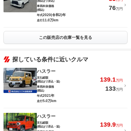
(税込)(リ済込)
車両本体価格
76
万円
(税込)
2020(令和2)年
年式
11.0万km
走行
この販売店の在庫一覧を見る
探している条件に近いクルマ
ハスラー
支払総額
139.1
万円
(税込)(リ済込・追)
車両本体価格
133
万円
(税込)
2021年
年式
5.0万km
走行
ハスラー
支払総額
139.9
万円
(税込)(リ済込・追)