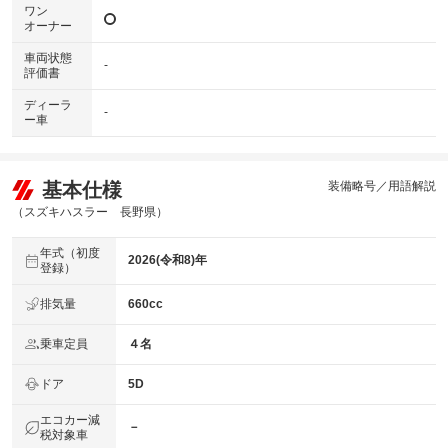
ワン
オーナー
車両状態
-
評価書
ディーラ
-
ー車
基本仕様
装備略号／用語解説
（スズキハスラー 長野県）
年式（初度
2026(令和8)年
登録）
排気量
660cc
乗車定員
４名
ドア
5D
エコカー減
－
税対象車