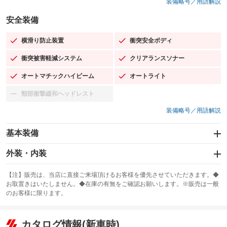
装備略号／用語解説
安全装備
横滑り防止装置
衝突安全ボディ
：装備あり
：装備あり
衝突被害軽減システム
クリアランスソナー
：装備あり
：装備あり
オートマチックハイビーム
オートライト
：装備あり
：装備あり
頸部衝撃緩和ヘッドレスト
：装備なし
装備略号／用語解説
基本装備
エアバッグ：運転席/助手席
外装・内装
：装備あり
スライドドア
カーナビ
：装備なし
：装備なし
【注】販売は、当店に直接ご来場頂けるお客様を優先させていただきます。◆
お取置きはいたしません。◆在庫の有無をご確認お願いします。※販売は一般
サンルーフ
ABS
TV
：装備なし
：装備あり
：装備なし
のお客様に限ります。
エアコン
Wエアコン
オーディオ
：装備あり
：装備なし
：装備なし
リフトアップ
パワーステアリング
カタログ情報(新車時)
ビジュアル
：装備なし
：装備あり