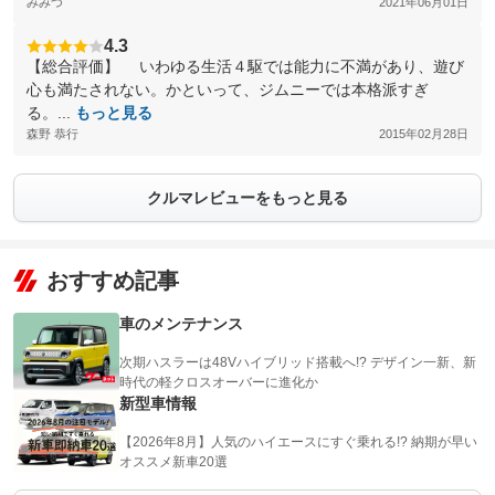
みみつ
2021年06月01日
4.3
【総合評価】 いわゆる生活４駆では能力に不満があり、遊び
心も満たされない。かといって、ジムニーでは本格派すぎ
る。...
もっと見る
森野 恭行
2015年02月28日
クルマレビューをもっと見る
おすすめ記事
車のメンテナンス
次期ハスラーは48Vハイブリッド搭載へ!? デザイン一新、新
時代の軽クロスオーバーに進化か
新型車情報
【2026年8月】人気のハイエースにすぐ乗れる!? 納期が早い
オススメ新車20選