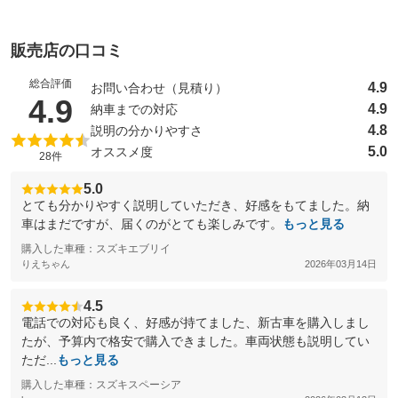
販売店の口コミ
総合評価
4.9
お問い合わせ（見積り）
（5点満点中）
4.9
4.9
納車までの対応
4.8
説明の分かりやすさ
5.0
オススメ度
28件
5.0
とても分かりやすく説明していただき、好感をもてました。納
車はまだですが、届くのがとても楽しみです。
もっと見る
購入した車種：スズキエブリイ
りえちゃん
2026年03月14日
4.5
電話での対応も良く、好感が持てました、新古車を購入しまし
たが、予算内で格安で購入できました。車両状態も説明してい
ただ...
もっと見る
購入した車種：スズキスペーシア