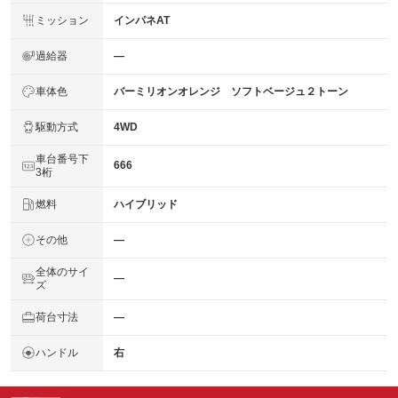
ミッション
インパネAT
過給器
―
車体色
バーミリオンオレンジ ソフトベージュ２トーン
駆動方式
4WD
車台番号下
666
3桁
燃料
ハイブリッド
その他
―
全体のサイ
―
ズ
荷台寸法
―
ハンドル
右