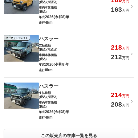
万円
(税込)(リ済込)
車両本体価格
163
万円
(税込)
2026(令和8)年
年式
4km
走行
ハスラー
グーネットセレクト
支払総額
218
万円
(税込)(リ済込)
車両本体価格
212
万円
(税込)
2026(令和8)年
年式
8km
走行
ハスラー
支払総額
214
万円
(税込)(リ済込)
車両本体価格
208
万円
(税込)
2026(令和8)年
年式
4km
走行
この販売店の在庫一覧を見る