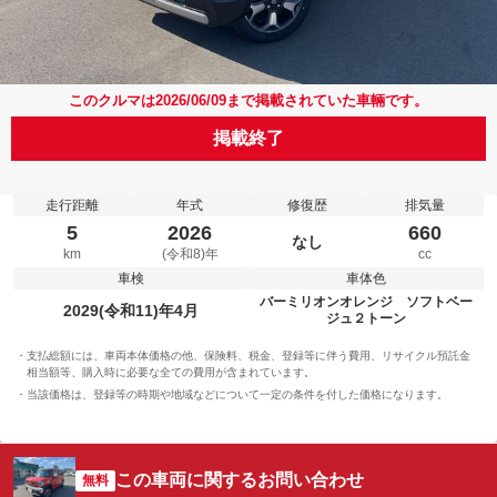
このクルマは2026/06/09まで掲載されていた車輛です。
掲載終了
走行距離
年式
修復歴
排気量
5
2026
660
なし
km
(令和8)年
cc
車検
車体色
バーミリオンオレンジ ソフトベー
2029(令和11)年4月
ジュ２トーン
支払総額には、車両本体価格の他、保険料、税金、登録等に伴う費用、リサイクル預託金
相当額等、購入時に必要な全ての費用が含まれています。
当該価格は、登録等の時期や地域などについて一定の条件を付した価格になります。
この車両に関するお問い合わせ
無料