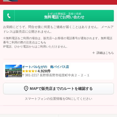
まずは在庫確認・見積り依頼
無料電話でお問い合わせ
お気軽にどうぞ。問合せ後に何度もご連絡が届くことはありません。 メールア
ドレスは販売店に公開されません。
※無料電話をご利用の場合は、販売店へお客様の電話番号が通知されます。無料電話
番号ご利用の際の注意点は
こちら
IP電話、ひかり電話からはご利用いただけません。
詳細はこちら
オートパルながの 南バイパス店
4.9
28件
【STEP1】
認証画面でグーネットを友だち追加してから「許可する」ボタンを押
〒381-2217 長野県長野市稲里町中央２－２－１
します
MAPで販売店までのルートを確認する
【STEP2】
トーク画面で
ボタンをタップして問い合わせを
完了してください。
スマートフォンの位置情報をONにしてください
こちら