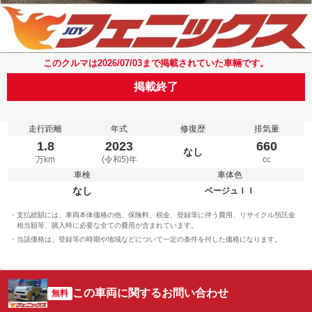
このクルマは2026/07/03まで掲載されていた車輛です。
掲載終了
走行距離
年式
修復歴
排気量
1.8
2023
660
なし
万km
(令和5)年
cc
車検
車体色
なし
ベージュＩＩ
支払総額には、車両本体価格の他、保険料、税金、登録等に伴う費用、リサイクル預託金
相当額等、購入時に必要な全ての費用が含まれています。
当該価格は、登録等の時期や地域などについて一定の条件を付した価格になります。
この車両に関するお問い合わせ
無料