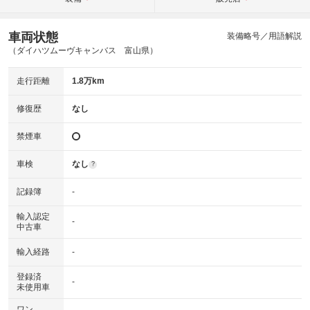
車両状態
装備略号／用語解説
（ダイハツムーヴキャンバス 富山県）
走行距離
1.8万km
修復歴
なし
禁煙車
車検
なし
?
記録簿
-
輸入認定
-
中古車
輸入経路
-
登録済
-
未使用車
ワン