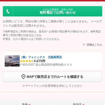
まずは在庫確認・見積り依頼
無料電話でお問い合わせ
お気軽にどうぞ。問合せ後に何度もご連絡が届くことはありません。 メールア
ドレスは販売店に公開されません。
※無料電話をご利用の場合は、販売店へお客様の電話番号が通知されます。無料電話
番号ご利用の際の注意点は
こちら
IP電話、ひかり電話からはご利用いただけません。
詳細はこちら
（株）フェニックス 北陸高岡店
4.6
75件
【STEP1】
認証画面でグーネットを友だち追加してから「許可する」ボタンを押
〒933-0327 富山県高岡市柴野内島５３３
します
MAPで販売店までのルートを確認する
【STEP2】
トーク画面で
ボタンをタップして問い合わせを
完了してください。
スマートフォンの位置情報をONにしてください
こちら
装備
販売店