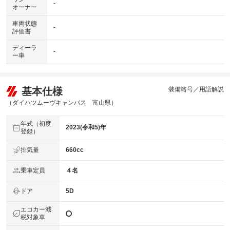
-
オーナー
車両状態
-
評価書
ディーラ
-
ー車
基本仕様
装備略号／用語解説
（ダイハツムーヴキャンバス 富山県）
年式（初度
2023(令和5)年
登録）
排気量
660cc
乗車定員
４名
ドア
5D
エコカー減
税対象車