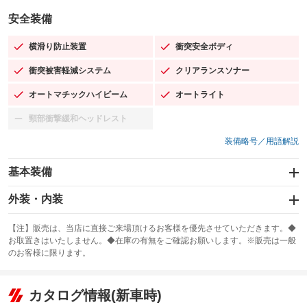
安全装備
横滑り防止装置
衝突安全ボディ
：装備あり
：装備あり
衝突被害軽減システム
クリアランスソナー
：装備あり
：装備あり
オートマチックハイビーム
オートライト
：装備あり
：装備あり
頸部衝撃緩和ヘッドレスト
：装備なし
装備略号／用語解説
基本装備
エアバッグ：運転席/助手席/サイド
外装・内装
：装備あり
スライドドア：両面電動
カーナビ：メモリーナビ他
：装備あり
：装備あり
【注】販売は、当店に直接ご来場頂けるお客様を優先させていただきます。◆
お取置きはいたしません。◆在庫の有無をご確認お願いします。※販売は一般
サンルーフ
ABS
TV：フルセグ
：装備なし
：装備あり
：装備あり
のお客様に限ります。
エアコン
Wエアコン
オーディオ：CDまたはCDチェンジャー
：装備あり
：装備なし
：装備あり
リフトアップ
パワーステアリング
カタログ情報(新車時)
ビジュアル：-／DVD再生
：装備なし
：装備あり
：装備あり