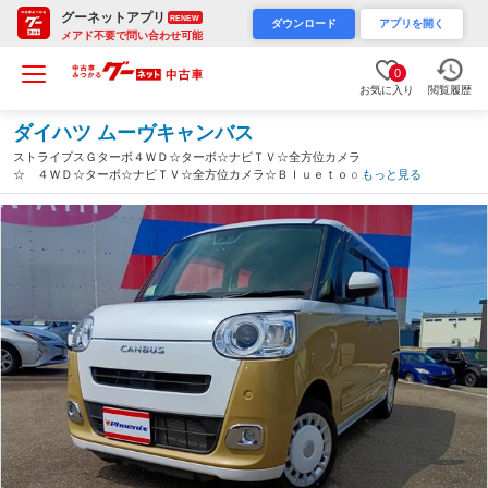
グーネットアプリ
RENEW
ダウンロード
アプリを開く
メアド不要で問い合わせ可能
0
お気に入り
閲覧履歴
ダイハツ ムーヴキャンバス
ストライプスＧターボ４ＷＤ☆ターボ☆ナビＴＶ☆全方位カメラ
☆ ４ＷＤ☆ターボ☆ナビＴＶ☆全方位カメラ☆Ｂｌｕｅｔｏｏｔ
もっと見る
ｈ☆両側予約電動ドア☆スマートアシスト☆アダプティブクルーズ
コントロール☆前席シートヒーター☆全方位ＵＶカット☆禁煙車☆
ＥＴＣ２．０☆試乗ＯＫ☆（富山県）