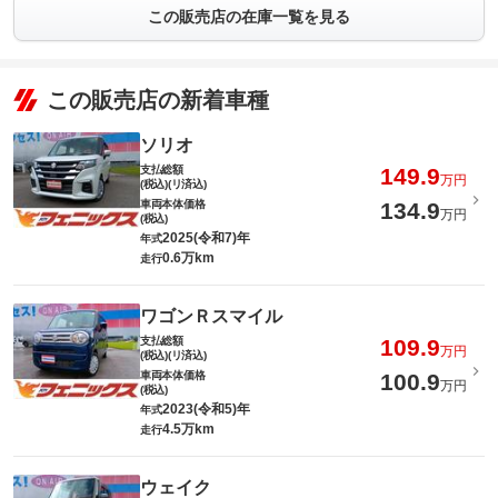
この販売店の在庫一覧を見る
この販売店の新着車種
ソリオ
支払総額
149.9
万円
(税込)(リ済込)
車両本体価格
134.9
万円
(税込)
2025(令和7)年
年式
0.6万km
走行
ワゴンＲスマイル
支払総額
109.9
万円
(税込)(リ済込)
車両本体価格
100.9
万円
(税込)
2023(令和5)年
年式
4.5万km
走行
ウェイク