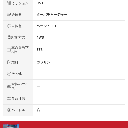
ミッション
CVT
過給器
ターボチャージャー
車体色
ベージュＩＩ
駆動方式
4WD
車台番号下
772
3桁
燃料
ガソリン
その他
―
全体のサイ
―
ズ
荷台寸法
―
ハンドル
右