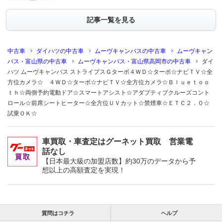
記事一覧を見る
中古車
ダイハツの中古車
ムーヴキャンバスの中古車
ムーヴキャン
バス・富山県の中古車
ムーヴキャンバス・富山県高岡市の中古車
ダイ
ハツ ムーヴキャンバス ストライプスＧターボ４ＷＤ☆ターボ☆ナビＴＶ☆全
方位カメラ☆ ４ＷＤ☆ターボ☆ナビＴＶ☆全方位カメラ☆Ｂｌｕｅｔｏｏ
ｔｈ☆両側予約電動ドア☆スマートアシスト☆アダプティブクルーズコント
ロール☆前席シートヒーター☆全方位ＵＶカット☆禁煙車☆ＥＴＣ２．０☆
試乗ＯＫ☆
車買取・車査定はグーネット買取 営業電
話なし
【日本最大級の加盟店数】約30万のデータから予
想以上の高額査定を実現！
質問はコチラ
ヘルプ