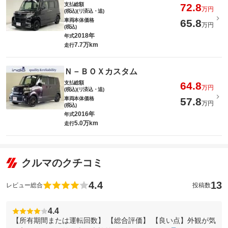
支払総額
72.8
万円
(税込)(リ済込・追)
車両本体価格
65.8
万円
(税込)
2018年
年式
7.7万km
走行
Ｎ－ＢＯＸカスタム
支払総額
64.8
万円
(税込)(リ済込・追)
車両本体価格
57.8
万円
(税込)
2016年
年式
5.0万km
走行
クルマのクチコミ
4.4
13
レビュー総合
投稿数
4.4
【所有期間または運転回数】 【総合評価】 【良い点】外観が気