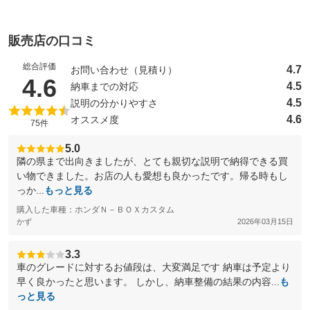
販売店の口コミ
総合評価
4.7
お問い合わせ（見積り）
（5点満点中）
4.6
4.5
納車までの対応
4.5
説明の分かりやすさ
4.6
オススメ度
75件
5.0
隣の県まで出向きましたが、とても親切な説明で納得できる買
い物できました。お店の人も愛想も良かったです。帰る時もし
っか...
もっと見る
購入した車種：ホンダＮ－ＢＯＸカスタム
かず
2026年03月15日
3.3
車のグレードに対するお値段は、大変満足です 納車は予定より
早く良かったと思います。 しかし、納車整備の結果の内容...
も
っと見る