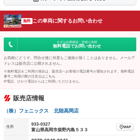
シートエアコン
全周囲カメラ
：装備なし
：装備なし
サイドカメラ
ルーフレール
この車両に関するお問い合わせ
：装備なし
無料
：装備なし
エアサスペンション
ヘッドライトウォッシャー
：装備なし
：装備なし
装備略号／用語解説
まずは在庫確認・見積り依頼
無料電話でお問い合わせ
お気軽にどうぞ。問合せ後に何度もご連絡が届くことはありません。メールア
ドレスは販売店に公開されません。
※無料電話をご利用の場合は、販売店へお客様の電話番号が通知されます。無料電話
番号ご利用の際の注意点は
こちら
IP電話、ひかり電話からはご利用いただけません。
販売店情報
（株）フェニックス 北陸高岡店
933-0327
住所
MAP
富山県高岡市柴野内島５３３