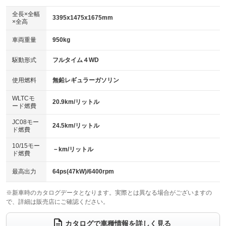
ダウンヒルアシストコントロール
アルミホイール
：装備なし
：装備なし
全長×全幅
3395x1475x1675mm
×全高
パワーウィンドウ
盗難防止システム
革シート
ハーフレザーシート
：装備あり
：装備あり
：装備なし
：装備なし
車両重量
950kg
アイドリングストップ
ドライブレコーダー
キーレス
LEDヘッドランプ
：装備あり
：装備なし
：装備あり
：装備あり
USB入力端子
Bluetooth接続
駆動形式
フルタイム４WD
HID(キセノンライト)
ポータブルナビ
：装備なし
：装備あり
：装備なし
：装備なし
100V電源
クリーンディーゼル
バックカメラ
ETC
使用燃料
無鉛レギュラーガソリン
：装備なし
：装備なし
：装備あり
：装備あり
センターデフロック
エアロ
スマートキー
：装備なし
WLTCモ
：装備なし
：装備あり
20.9km/リットル
ード燃費
レンタカーアップ
展示・試乗車
ローダウン
ランフラットタイヤ
：装備なし
：装備なし
：装備なし
：装備なし
JC08モー
24.5km/リットル
ド燃費
電動格納ミラー
パワーシート
3列シート
：装備あり
：装備なし
：装備なし
10/15モー
装備略号／用語解説
－km/リットル
ベンチシート
フルフラットシート
ド燃費
：装備あり
：装備あり
チップアップシート
オットマン
：装備なし
：装備なし
最高出力
64ps(47kW)/6400rpm
電動格納サードシート
シートヒーター
：装備なし
：装備あり
※新車時のカタログデータとなります。実際とは異なる場合がございますの
で、詳細は販売店にご確認ください。
ウォークスルー
後席モニター
：装備なし
：装備なし
電動リアゲート
フロントカメラ
カタログで車種情報を詳しく見る
：装備なし
：装備なし