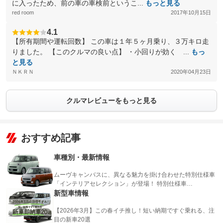
に入ったため、前の車の車検前というこ...
もっと見る
red room
2017年10月15日
4.1
【所有期間や運転回数】 この車は１年５ヶ月乗り、３万キロ走
りました。 【このクルマの良い点】 ・小回りが効く ...
もっ
と見る
ＮＫＲＮ
2020年04月23日
クルマレビューをもっと見る
おすすめ記事
車種別・最新情報
ムーヴキャンバスに、異なる魅力を掛け合わせた特別仕様車
「インテリアセレクション」が登場！ 特別仕様車…
新型車情報
【2026年3月】この春イチ推し！短い納期ですぐ乗れる、注
目の新車20選