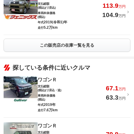
支払総額
113.9
万円
(税込)(リ済込)
車両本体価格
104.9
万円
(税込)
2019(令和1)年
年式
5.2万km
走行
この販売店の在庫一覧を見る
探している条件に近いクルマ
ワゴンＲ
支払総額
67.1
万円
(税込)(リ済込・追)
車両本体価格
63.3
万円
(税込)
2019年
年式
7.6万km
走行
ワゴンＲ
支払総額