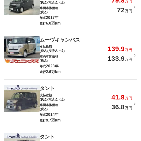
79.8
万円
(税込)(リ済込・追)
車両本体価格
72
万円
(税込)
2017年
年式
6.0万km
走行
ムーヴキャンバス
支払総額
139.9
万円
(税込)(リ済込・追)
車両本体価格
133.9
万円
(税込)
2023年
年式
2.6万km
走行
タント
支払総額
41.8
万円
(税込)(リ済込・追)
車両本体価格
36.8
万円
(税込)
2014年
年式
9.7万km
走行
タント