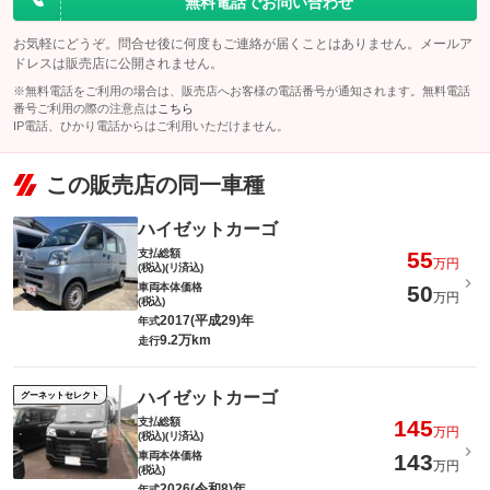
無料電話でお問い合わせ
お気軽にどうぞ。問合せ後に何度もご連絡が届くことはありません。メールア
ドレスは販売店に公開されません。
※無料電話をご利用の場合は、販売店へお客様の電話番号が通知されます。無料電話
番号ご利用の際の注意点は
こちら
IP電話、ひかり電話からはご利用いただけません。
この販売店の同一車種
ハイゼットカーゴ
支払総額
55
万円
(税込)(リ済込)
車両本体価格
50
万円
(税込)
2017(平成29)年
年式
9.2万km
走行
ハイゼットカーゴ
グーネットセレクト
支払総額
145
万円
(税込)(リ済込)
車両本体価格
143
万円
(税込)
2026(令和8)年
年式