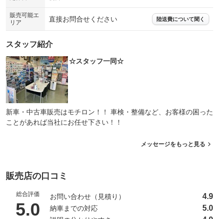
販売可能エ
直接お問合せください
陸送費について聞く
リア
スタッフ紹介
☆スタッフ一同☆
新車・中古車販売はモチロン！！ 車検・整備など、お客様の困った
ことがあれば当社にお任せ下さい！！
メッセージをもっと見る
販売店の口コミ
総合評価
4.9
お問い合わせ（見積り）
（5点満点中）
5.0
5.0
納車までの対応