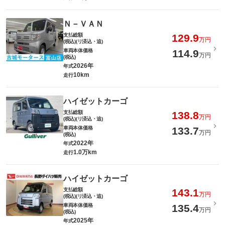
Ｎ－ＶＡＮ
支払総額
129.9
万円
(税込)(リ済込・追)
車両本体価格
114.9
万円
(税込)
2026年
年式
10km
走行
ハイゼットカーゴ
支払総額
138.8
万円
(税込)(リ済込・追)
車両本体価格
133.7
万円
(税込)
2022年
年式
1.0万km
走行
ハイゼットカーゴ
支払総額
143.1
万円
(税込)(リ済込・追)
車両本体価格
135.4
万円
(税込)
2025年
年式