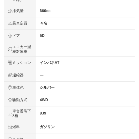
排気量
660cc
乗車定員
４名
ドア
5D
エコカー減
－
税対象車
ミッション
インパネAT
過給器
―
車体色
シルバー
駆動方式
4WD
車台番号下
839
3桁
燃料
ガソリン