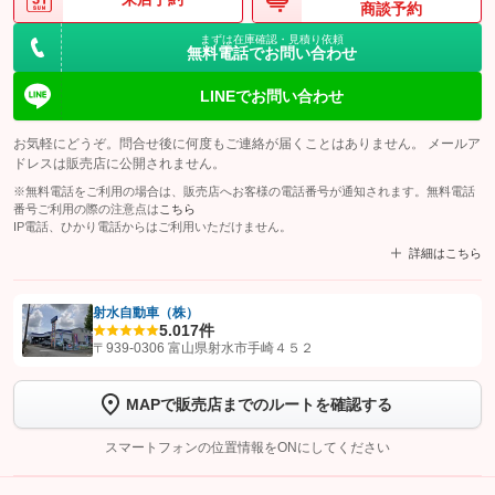
商談予約
まずは在庫確認・見積り依頼
無料電話でお問い合わせ
LINEでお問い合わせ
お気軽にどうぞ。問合せ後に何度もご連絡が届くことはありません。 メールア
ドレスは販売店に公開されません。
※無料電話をご利用の場合は、販売店へお客様の電話番号が通知されます。無料電話
番号ご利用の際の注意点は
こちら
IP電話、ひかり電話からはご利用いただけません。
詳細はこちら
射水自動車（株）
5.0
17件
【STEP1】
認証画面でグーネットを友だち追加してから「許可する」ボタンを押
〒939-0306 富山県射水市手崎４５２
します
MAPで販売店までのルートを確認する
【STEP2】
トーク画面で
ボタンをタップして問い合わせを
完了してください。
スマートフォンの位置情報をONにしてください
こちら