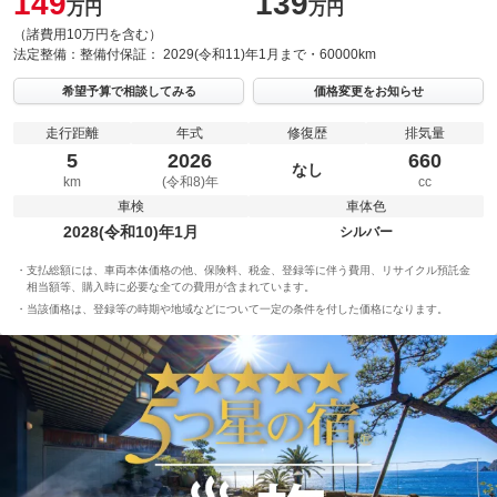
149
139
万円
万円
（諸費用10万円を含む）
法定整備：
整備付
保証：
2029(令和11)年1月まで・60000km
希望予算で相談してみる
価格変更をお知らせ
走行距離
年式
修復歴
排気量
5
2026
660
なし
km
(令和8)年
cc
車検
車体色
2028(令和10)年1月
シルバー
支払総額には、車両本体価格の他、保険料、税金、登録等に伴う費用、リサイクル預託金
相当額等、購入時に必要な全ての費用が含まれています。
当該価格は、登録等の時期や地域などについて一定の条件を付した価格になります。