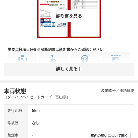
詳細は鑑定書をご確認ください。
修復歴
診断書を見る
※グー鑑定は保証サービスではございません。購入時は必ず現車をご確認
下さい。
※実際にお渡しするコンディションチェックシートにつきましては、形式
および表示項目が異なる場合がございます。
※グー鑑定の評価はあくまでも記載している鑑定日の鑑定結果となりま
す。車両情報等の詳細は各販売店へお問い合わせ下さい。
主要点検項目(例) ※診断結果は診断書からご確認ください
エンジン
トランス
パワー
HV/PHV/EV
詳しく見る
ミッション
ステアリング
車両状態
ABS
エアーバッグ
先進安全装備
その他
装備略号／用語解説
（ダイハツハイゼットカーゴ 富山県）
※異常がある場合は主要点検項目が赤色になり、異常と表記されます。
※車に装備されていない項目は「-」と表記されます
走行距離
5km
※グー故障診断は保証サービスではございません。購入時は必ず現車をご
確認下さい。
※実際にお渡しする故障診断書につきましては、形式および表示項目が異
修復歴
なし
なる場合がございます。
※グー故障診断書はあくまでも実施時点での診断結果となります。将来に
禁煙車
-
車内の匂いについて聞く