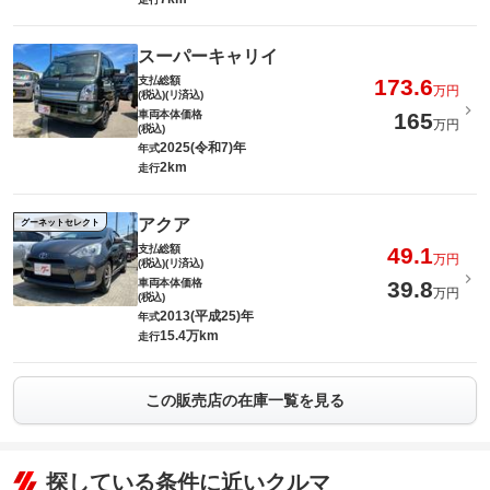
スーパーキャリイ
支払総額
173.6
万円
(税込)(リ済込)
車両本体価格
165
万円
(税込)
2025(令和7)年
年式
2km
走行
アクア
グーネットセレクト
支払総額
49.1
万円
(税込)(リ済込)
車両本体価格
39.8
万円
(税込)
2013(平成25)年
年式
15.4万km
走行
この販売店の在庫一覧を見る
探している条件に近いクルマ