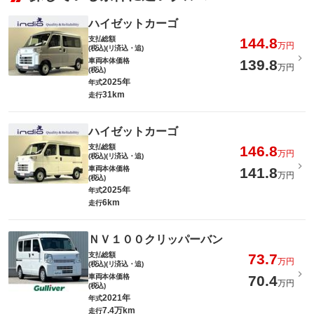
ハイゼットカーゴ
支払総額
144.8
万円
(税込)(リ済込・追)
車両本体価格
139.8
万円
(税込)
2025年
年式
31km
走行
ハイゼットカーゴ
支払総額
146.8
万円
(税込)(リ済込・追)
車両本体価格
141.8
万円
(税込)
2025年
年式
6km
走行
ＮＶ１００クリッパーバン
支払総額
73.7
万円
(税込)(リ済込・追)
車両本体価格
70.4
万円
(税込)
2021年
年式
7.4万km
走行