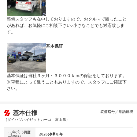
保証修理
-
受付先
整備付 法定12ヶ月または法定24ヶ月点検整備付
整備スタッフも在中しておりますので、おクルマで困ったこと
法定整備
※車検なし・車検整備付の場合は法定24ヶ月点検整備付
※商用車は6ヶ月または12ヶ月点検整備付
があれば、お気軽にご相談下さい♪小さなことでも対応致しま
す。
納車前点検・整備は、厳しい基準に適合し、外部診断機な
法定整備
ど充実の設備を備えた当社サービス工場において、国家資
について
格を取得したサービススタッフが入念に点検整備を実施致
基本保証
します。
基本保証は当社３ヶ月・３０００ｋｍの保証をしております。
※車種によって違うこともありますので、スタッフにご確認下
さい。
基本仕様
装備略号／用語解説
（ダイハツハイゼットカーゴ 富山県）
年式（初度
2026(令和8)年
登録）