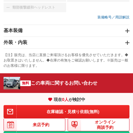
頸部衝撃緩和ヘッドレスト
：装備なし
装備略号／用語解説
基本装備
エアバッグ：運転席
外装・内装
：装備あり
スライドドア：両面
カーナビ
：装備あり
：装備なし
【注】販売は、当店に直接ご来場頂けるお客様を優先させていただきます。◆
お取置きはいたしません。◆在庫の有無をご確認お願いします。※販売は一般
サンルーフ
ABS
TV
：装備なし
：装備なし
：装備なし
のお客様に限ります。
エアコン
Wエアコン
オーディオ
：装備あり
：装備なし
：装備なし
この車両に関するお問い合わせ
リフトアップ
パワーステアリング
無料
ビジュアル
：装備なし
：装備あり
：装備なし
ダウンヒルアシストコントロール
アルミホイール
：装備なし
：装備なし
現在
0
人
が検討中
パワーウィンドウ
盗難防止システム
革シート
ハーフレザーシート
：装備あり
：装備なし
：装備なし
：装備なし
在庫確認・見積り依頼(無料)
アイドリングストップ
ドライブレコーダー
キーレス
LEDヘッドランプ
：装備なし
：装備なし
：装備あり
：装備なし
オンライン
USB入力端子
Bluetooth接続
来店予約
HID(キセノンライト)
ポータブルナビ
：装備なし
：装備なし
商談予約
：装備なし
：装備なし