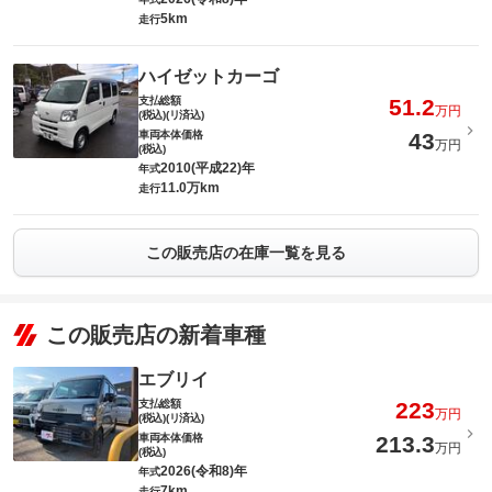
5km
走行
ハイゼットカーゴ
支払総額
51.2
万円
(税込)(リ済込)
車両本体価格
43
万円
(税込)
2010(平成22)年
年式
11.0万km
走行
この販売店の在庫一覧を見る
この販売店の新着車種
エブリイ
支払総額
223
万円
(税込)(リ済込)
車両本体価格
213.3
万円
(税込)
2026(令和8)年
年式
7km
走行