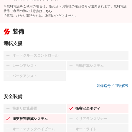
※無料電話をご利用の場合は、販売店へお客様の電話番号が通知されます。無料電話
番号ご利用の際の注意点は
こちら
IP電話、ひかり電話からはご利用いただけません。
装備
運転支援
オートクルーズコントロール
：装備なし
レーンアシスト
自動駐車システム
：装備なし
：装備なし
パークアシスト
：装備なし
装備略号／用語解説
安全装備
横滑り防止装置
衝突安全ボディ
：装備なし
：装備あり
衝突被害軽減システム
クリアランスソナー
：装備あり
：装備なし
オートマチックハイビーム
オートライト
：装備なし
：装備なし