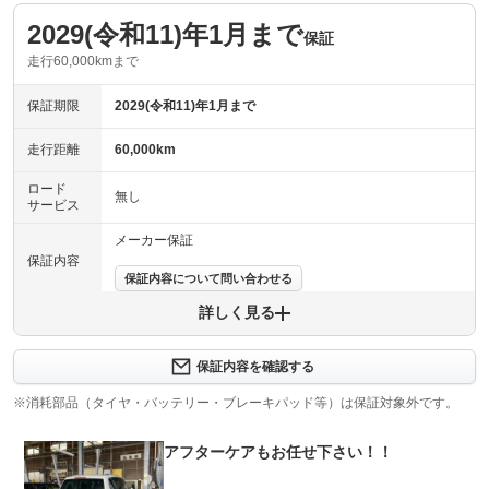
2029(令和11)年1月まで
保証
走行60,000kmまで
保証期限
2029(令和11)年1月まで
走行距離
60,000km
ロード
無し
サービス
メーカー保証
保証内容
保証内容について問い合わせる
詳しく見る
保証項目
-
修理回数
-
保証内容を確認する
※消耗部品（タイヤ・バッテリー・ブレーキパッド等）は保証対象外です。
上限金額
-
アフターケアもお任せ下さい！！
免責金
無し