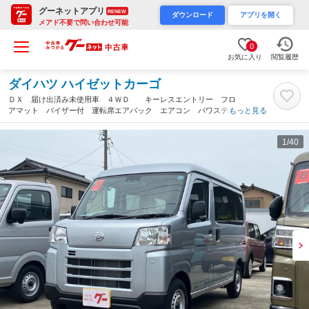
グーネットアプリ
RENEW
ダウンロード
アプリを開く
メアド不要で問い合わせ可能
0
お気に入り
閲覧履歴
ダイハツ ハイゼットカーゴ
ＤＸ 届け出済み未使用車 ４ＷＤ キーレスエントリー フロ
アマット バイザー付 運転席エアバック エアコン パワステ
もっと見る
パワーウィンドウ（富山県）
1
/40