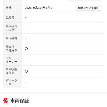
わたり車両状態を担保するものではありませんので、車両情報等の詳細は
各販売店へお問い合わせ下さい。
車検
2028(令和10)年1月
納期について聞く
?
記録簿
-
輸入認定
-
中古車
輸入経路
-
登録済
未使用車
ワン
-
オーナー
車両状態
評価書
ディーラ
-
ー車
車両保証