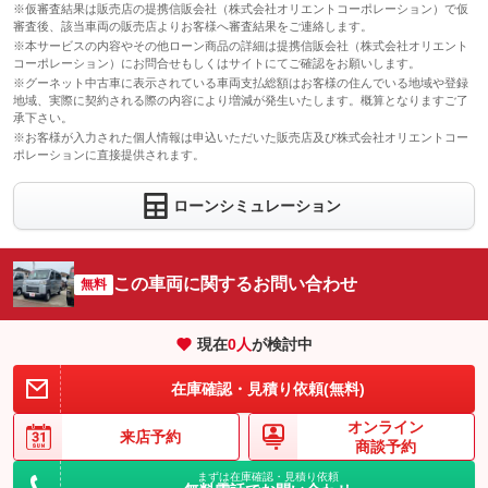
※仮審査結果は販売店の提携信販会社（株式会社オリエントコーポレーション）で仮
審査後、該当車両の販売店よりお客様へ審査結果をご連絡します。
※本サービスの内容やその他ローン商品の詳細は提携信販会社（株式会社オリエント
コーポレーション）にお問合せもしくはサイトにてご確認をお願いします。
※グーネット中古車に表示されている車両支払総額はお客様の住んでいる地域や登録
地域、実際に契約される際の内容により増減が発生いたします。概算となりますご了
承下さい。
※お客様が入力された個人情報は申込いただいた販売店及び株式会社オリエントコー
ポレーションに直接提供されます。
ローンシミュレーション
この車両に関するお問い合わせ
無料
現在
0
人
が検討中
在庫確認・見積り依頼(無料)
オンライン
来店予約
商談予約
まずは在庫確認・見積り依頼