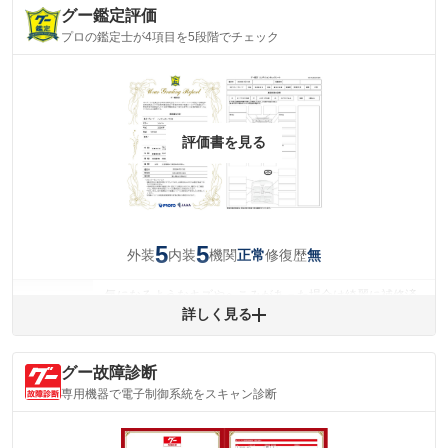
グー鑑定評価
プロの鑑定士が4項目を5段階でチェック
評価書を見る
5
5
外装
内装
機関
修復歴
正常
無
気になるようなキズやへこみがあった場合は綺麗に補修済
みですが、 小さなキズやヘコミが残っている場合もありま
詳しく見る
外装
す。
(車両外装)
キズ・へこみについて問い合わせる
グー故障診断
内装
気になる汚れ等がない綺麗な室内を保っています。
専用機器で電子制御系統をスキャン診断
(内装状態)
主要機関に不具合はありません。
機関