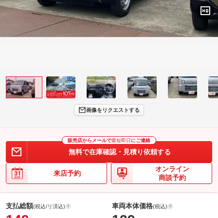
画像をリクエストする
販売店からメールで
最短即日
にご連絡
無料で在庫確認・見積り依頼する
オンライン
来店予約
商談予約
支払総額
車両本体価格
(税込/リ済込)
(税込)