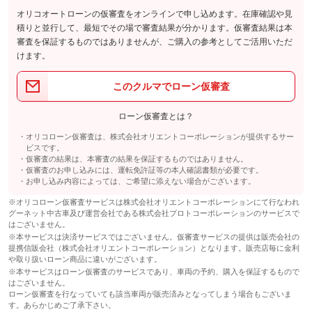
オリコオートローンの仮審査をオンラインで申し込めます。在庫確認や見
積りと並行して、最短でその場で審査結果が分かります。仮審査結果は本
審査を保証するものではありませんが、ご購入の参考としてご活用いただ
けます。
このクルマでローン仮審査
ローン仮審査とは？
オリコローン仮審査は、株式会社オリエントコーポレーションが提供するサー
ビスです。
仮審査の結果は、本審査の結果を保証するものではありません。
仮審査のお申し込みには、運転免許証等の本人確認書類が必要です。
お申し込み内容によっては、ご希望に添えない場合がございます。
※オリコローン仮審査サービスは株式会社オリエントコーポレーションにて行なわれ
グーネット中古車及び運営会社である株式会社プロトコーポレーションのサービスで
はございません。
※本サービスは決済サービスではございません。仮審査サービスの提供は販売会社の
提携信販会社（株式会社オリエントコーポレーション）となります。販売店毎に金利
や取り扱いローン商品に違いがございます。
※本サービスはローン仮審査のサービスであり、車両の予約、購入を保証するもので
はございません。
ローン仮審査を行なっていても該当車両が販売済みとなってしまう場合もございま
す。あらかじめご了承下さい。