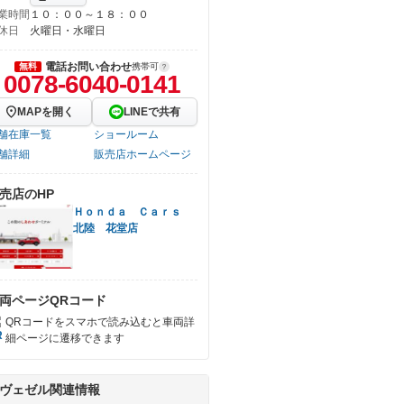
業時間
１０：００～１８：００
休日
火曜日・水曜日
電話お問い合わせ
無料
携帯可
0078-6040-0141
MAPを開く
LINEで共有
舗在庫一覧
ショールーム
舗詳細
販売店ホームページ
売店のHP
Ｈｏｎｄａ Ｃａｒｓ
北陸 花堂店
両ページQRコード
QRコードをスマホで読み込むと車両詳
細ページに遷移できます
ヴェゼル関連情報