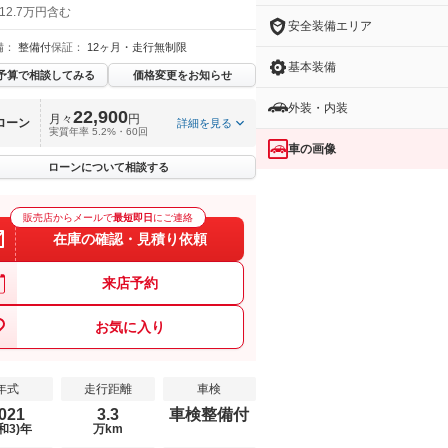
12.7万円含む
安全装備エリア
備：
整備付
保証：
12ヶ月・走行無制限
基本装備
予算で相談してみる
価格変更をお知らせ
外装・内装
22,900
月々
円
ローン
詳細を見る
実質年率 5.2%・60回
車の画像
ローンについて相談する
販売店からメールで
最短即日
にご連絡
在庫の確認・見積り依頼
来店予約
お気に入り
年式
走行距離
車検
021
3.3
車検整備付
和3)年
万km