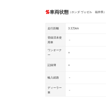
車両状態
（ホンダ ヴェゼル 福井県
走行距離
3.3万km
登録済未使
－
用車
ワンオーナ
○
ー
記録簿
○
輸入経路
－
ディーラー
－
車