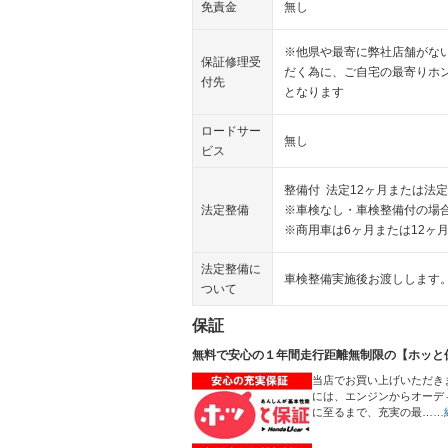
免責金
無し
※他県や最寄に弊社店舗がな
保証修理受
だく為に、ご自宅の最寄りホ
付先
となります
ロードサー
無し
ビス
整備付 法定12ヶ月または法定
法定整備
※車検なし・車検整備付の場合
※商用車は6ヶ月または12ヶ
法定整備に
車検整備実施後お渡しします
ついて
保証
無料で安心の１年間走行距離無制限の【ホッと
当店でお買い上げいただき
には、エンジンからオーデ
に至るまで、充実の最…
…