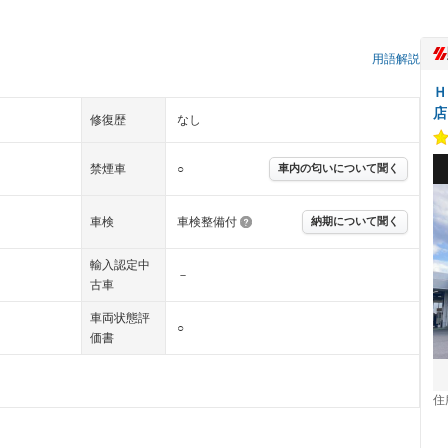
）
用語解説
Ｈ
店
修復歴
なし
禁煙車
○
車内の匂いについて聞く
車検
車検整備付
納期について聞く
輸入認定中
－
古車
車両状態評
○
価書
住