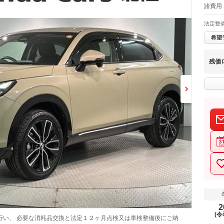
諸費用 
法定整
希望
残価
2
(令
行い、 必要な消耗品交換と法定１２ヶ月点検又は車検整備後にご納