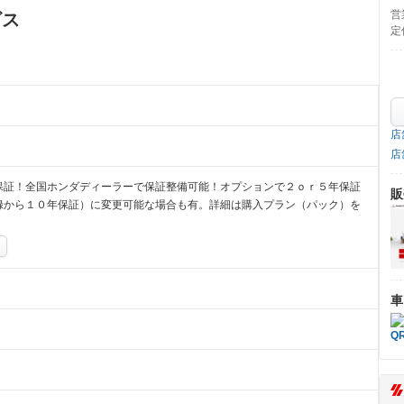
営
ビス
定
店
店
保証！全国ホンダディーラーで保証整備可能！オプションで２ｏｒ５年保証
販
録から１０年保証）に変更可能な場合も有。詳細は購入プラン（パック）を
車