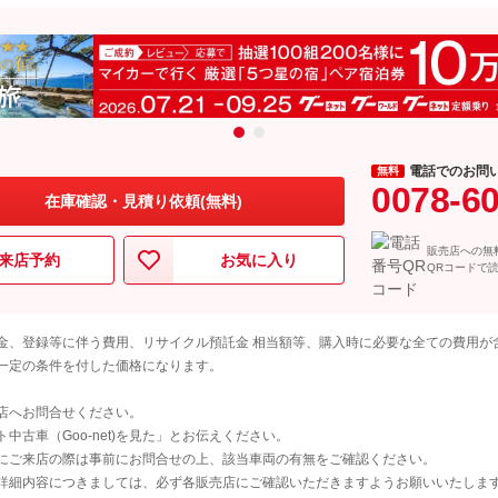
電話でのお問
無料
0078-6
在庫確認・見積り依頼(無料)
販売店への無
来店予約
お気に入り
QRコードで
金、登録等に伴う費用、リサイクル預託金 相当額等、購入時に必要な全ての費用が
一定の条件を付した価格になります。
店へお問合せください。
古車（Goo-net)を見た」とお伝えください。
にご来店の際は事前にお問合せの上、該当車両の有無をご確認ください。
詳細内容につきましては、必ず各販売店にご確認いただきますようお願いいたしま