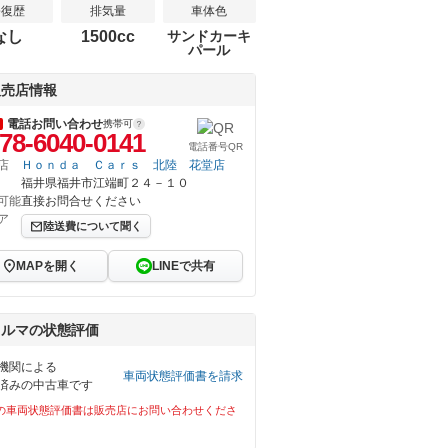
修復歴
排気量
車体色
なし
1500cc
サンドカーキ
パール
販売店情報
電話お問い合わせ
携帯可
78-6040-0141
電話番号QR
店
Ｈｏｎｄａ Ｃａｒｓ 北陸 花堂店
福井県福井市江端町２４－１０
可能
直接お問合せください
ア
陸送費について聞く
MAPを開く
LINEで共有
クルマの状態評価
機関による
車両状態評価書を請求
済みの中古車です
の車両状態評価書は販売店にお問い合わせくださ