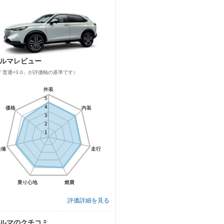
ルマレビュー
「普通=3.0」が評価軸の基準です）
外装
外装
5
5
4
4
価格
価格
内装
内装
3
3
2
2
1
1
装備
装備
走行
走行
乗り心地
乗り心地
燃費
燃費
評価詳細を見る
ルマのクチコミ