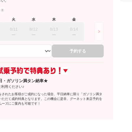
さい。
約
火
水
木
金
8/11
8/12
8/13
8/14
予約する
日・ガソリン満タン納車★
ご利用ください♪
をされたお客様がご成約になった場合、平日納車に限り「ガソリン満タ
いただく成約特典となります。この機会に是非、グーネット来店予約を
ムーズにご案内も可能です！