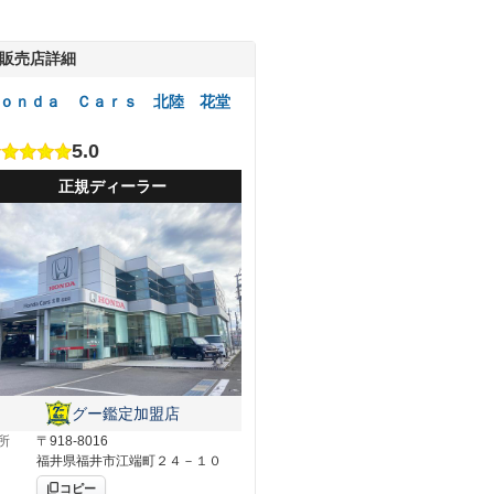
販売店詳細
ｏｎｄａ Ｃａｒｓ 北陸 花堂
5.0
正規ディーラー
グー鑑定加盟店
所
〒918-8016
福井県福井市江端町２４－１０
コピー