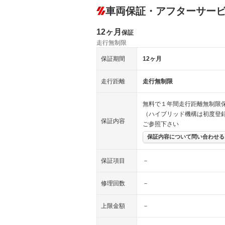
車両保証・アフターサー
12ヶ月
保証
走行無制限
保証期間
12ヶ月
走行距離
走行無制限
無料で１年間走行距離無制限
（ハイブリッド機構は初度登
保証内容
ご参照下さい
保証内容について問い合わせる
保証項目
－
修理回数
－
上限金額
－