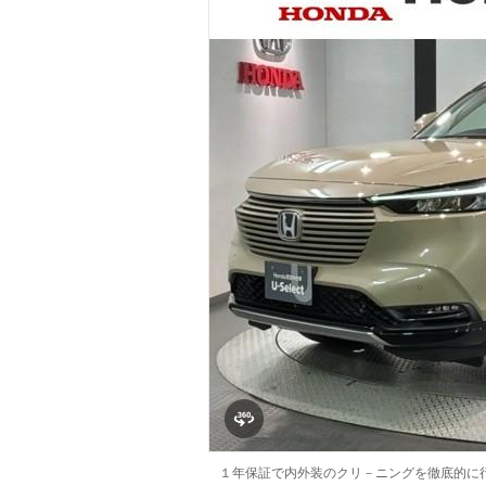
マガジン
車カタログ
自動車ローン
保険
レビュー
価格相場
教習所
用語集
１年保証で内外装のクリ－ニングを徹底的に