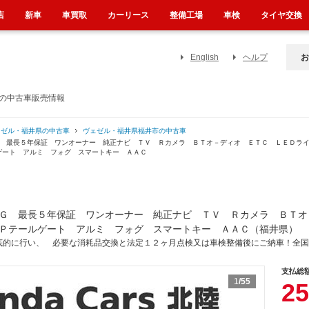
店
新車
車買取
カーリース
整備工場
車検
タイヤ交換
English
ヘルプ
お
）の中古車販売情報
ェゼル・福井県の中古車
ヴェゼル・福井県福井市の中古車
Ｇ 最長５年保証 ワンオーナー 純正ナビ ＴＶ Ｒカメラ ＢＴオ－ディオ ＥＴＣ ＬＥＤラ
ゲート アルミ フォグ スマートキー ＡＡＣ
Ｇ 最長５年保証 ワンオーナー 純正ナビ ＴＶ Ｒカメラ ＢＴオ
Ｐテールゲート アルミ フォグ スマートキー ＡＡＣ（福井県）
底的に行い、 必要な消耗品交換と法定１２ヶ月点検又は車検整備後にご納車！全国
支払総
1
/55
25