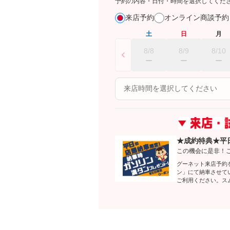
予約の内容・日付・時間を選択してくだ
来店予約
オンライン商談予
土
日
月
8/8
8/9
8/10
★成約特典★平
この機会に是非！
グーネット来店予約
ン」にて納車させて
ご利用ください。ス