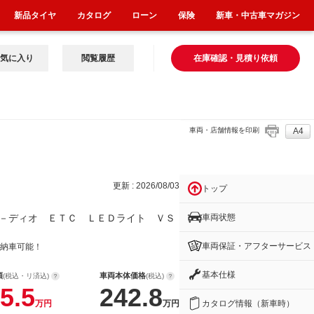
新品タイヤ
カタログ
ローン
保険
新車・中古車マガジン
気に入り
閲覧履歴
在庫確認・見積り依頼
車両・店舗情報を印刷
A4
イ
更新 : 2026/08/03
トップ
車両状態
－ディオ ＥＴＣ ＬＥＤライト ＶＳ
車両保証・アフターサービス
納車可能！
基本仕様
額
車両本体価格
(税込・リ済込)
(税込)
5.5
242.8
カタログ情報（新車時）
万円
万円