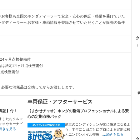
いお客様も全国のホンダディーラーで安全・安心の保証・整備を受けていた
ンダディーラーへお客様・車両情報を登録させていただくことが販売の条件
ク
（
24ヶ月点検整備付
は法定24ヶ月点検整備付
月点検整備付
。必要な消耗品は交換してからお渡しします。
車両保証・アフターサービス
保証】付！
【まかせチャオ】ホンダの整備プロフェッショナルによる安
心の定期点検パック
ましたおクルマ
ィオやカーナビ
愛車のコンディションが常に快適になるよ
続きを見る
う、半年に１回ごとにプロによる定期点検
とエンジンオイル交換…
…続きを見る
ク