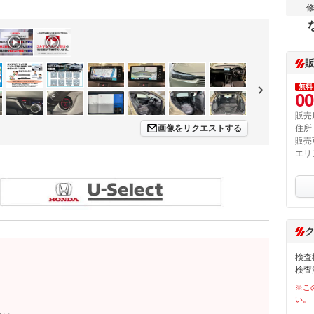
無料
00
販売
画像をリクエストする
住所
販売
エリ
検査
検査
※こ
い。