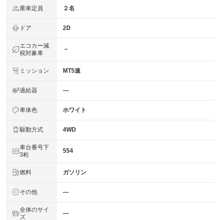
乗車定員
２名
ドア
2D
エコカー減
－
税対象車
ミッション
MT5速
過給器
―
車体色
ホワイト
駆動方式
4WD
車台番号下
554
3桁
燃料
ガソリン
その他
―
全体のサイ
―
ズ