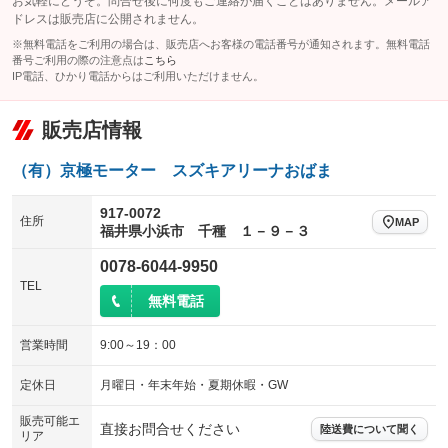
お気軽にどうぞ。問合せ後に何度もご連絡が届くことはありません。メールア
レンタカーアップ
展示・試乗車
ドレスは販売店に公開されません。
ローダウン
ランフラットタイヤ
：装備なし
：装備なし
：装備なし
：装備なし
※無料電話をご利用の場合は、販売店へお客様の電話番号が通知されます。無料電話
電動格納ミラー
パワーシート
3列シート
：装備なし
番号ご利用の際の注意点は
こちら
：装備なし
：装備なし
IP電話、ひかり電話からはご利用いただけません。
装備略号／用語解説
ベンチシート
フルフラットシート
：装備なし
：装備なし
販売店情報
チップアップシート
オットマン
：装備なし
：装備なし
電動格納サードシート
シートヒーター
：装備なし
：装備なし
（有）京極モーター スズキアリーナおばま
ウォークスルー
後席モニター
：装備なし
：装備なし
917-0072
住所
MAP
福井県小浜市 千種 １－９－３
電動リアゲート
フロントカメラ
：装備なし
：装備なし
0078-6044-9950
シートエアコン
全周囲カメラ
：装備なし
：装備なし
TEL
無料電話
サイドカメラ
ルーフレール
：装備なし
：装備なし
エアサスペンション
ヘッドライトウォッシャー
：装備なし
：装備なし
営業時間
9:00～19：00
装備略号／用語解説
定休日
月曜日・年末年始・夏期休暇・GW
販売可能エ
直接お問合せください
陸送費について聞く
リア