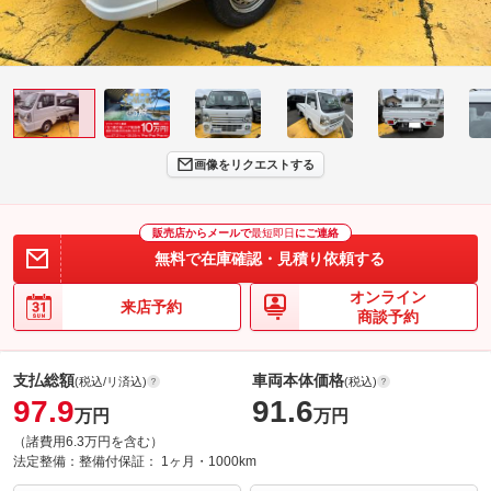
画像をリクエストする
販売店からメールで
最短即日
にご連絡
無料で在庫確認・見積り依頼する
オンライン
来店予約
商談予約
支払総額
車両本体価格
(税込/リ済込)
(税込)
97.9
91.6
万円
万円
（諸費用6.3万円を含む）
法定整備：
整備付
保証：
1ヶ月・1000km