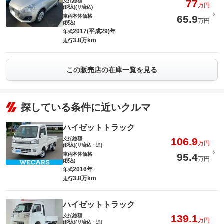
支払総額
77
万円
(税込)(リ済込)
車両本体価格
65.9
万円
(税込)
2017(平成29)年
年式
3.8万km
走行
この販売店の在庫一覧を見る
探している条件に近いクルマ
ハイゼットトラック
支払総額
106.9
万円
(税込)(リ済込・追)
車両本体価格
95.4
万円
(税込)
2016年
年式
3.8万km
走行
ハイゼットトラック
支払総額
139.1
万円
(税込)(リ済込・追)