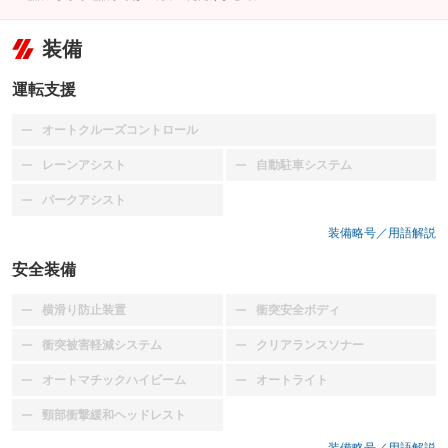
装備
運転支援
オートクルーズコントロール
：装備なし
レーンアシスト
自動駐車システム
：装備なし
：装備なし
パークアシスト
：装備なし
装備略号／用語解説
安全装備
横滑り防止装置
衝突安全ボディ
：装備なし
：装備なし
衝突被害軽減システム
クリアランスソナー
：装備なし
：装備なし
オートマチックハイビーム
オートライト
：装備なし
：装備なし
頸部衝撃緩和ヘッドレスト
：装備なし