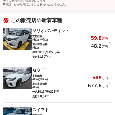
番号ご利用の際の注意点は
こちら
IP電話、ひかり電話からはご利用いただけません。
この販売店の新着車種
ソリオバンディット
支払総額
59.8
万円
(税込)(リ済込)
車両本体価格
48.2
万円
(税込)
2016(平成28)年
年式
11.5万km
走行
ＧＳ Ｆ
支払総額
598
万円
(税込)(リ済込)
車両本体価格
577.5
万円
(税込)
2016(平成28)年
年式
7.8万km
走行
スイフト