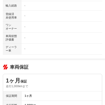
輸入経路
-
登録済
-
未使用車
ワン
-
オーナー
車両状態
-
評価書
ディーラ
-
ー車
車両保証
1ヶ月
保証
走行1,000kmまで
保証期間
1ヶ月