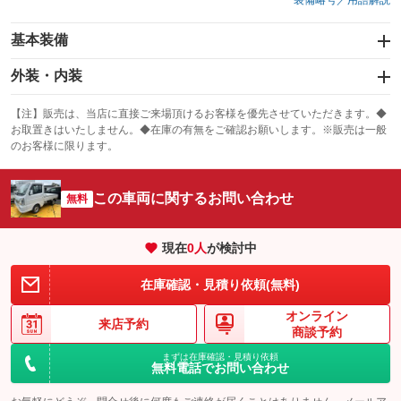
装備略号／用語解説
基本装備
エアバッグ
外装・内装
：装備なし
スライドドア
カーナビ
：装備なし
：装備なし
【注】販売は、当店に直接ご来場頂けるお客様を優先させていただきます。◆
お取置きはいたしません。◆在庫の有無をご確認お願いします。※販売は一般
サンルーフ
ABS
TV
：装備なし
：装備なし
：装備なし
のお客様に限ります。
エアコン
Wエアコン
オーディオ
：装備なし
：装備なし
：装備なし
この車両に関するお問い合わせ
リフトアップ
パワーステアリング
無料
ビジュアル
：装備なし
：装備なし
：装備なし
ダウンヒルアシストコントロール
アルミホイール
：装備なし
：装備なし
現在
0
人
が検討中
パワーウィンドウ
盗難防止システム
革シート
ハーフレザーシート
：装備なし
：装備なし
：装備なし
：装備なし
在庫確認・見積り依頼(無料)
アイドリングストップ
ドライブレコーダー
キーレス
LEDヘッドランプ
：装備なし
：装備なし
：装備なし
：装備なし
オンライン
USB入力端子
Bluetooth接続
来店予約
HID(キセノンライト)
ポータブルナビ
：装備なし
：装備なし
商談予約
：装備なし
：装備なし
100V電源
クリーンディーゼル
まずは在庫確認・見積り依頼
バックカメラ
ETC
：装備なし
：装備なし
：装備なし
：装備なし
無料電話でお問い合わせ
センターデフロック
エアロ
スマートキー
：装備なし
：装備なし
：装備なし