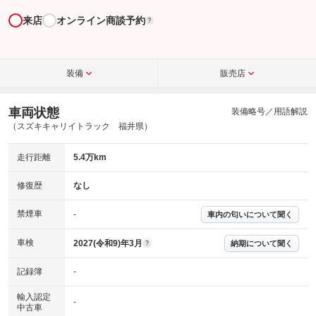
来店
オンライン商談予約
?
装備
販売店
車両状態
装備略号／用語解説
（スズキキャリイトラック 福井県）
走行距離
5.4万km
修復歴
なし
禁煙車
-
車内の匂いについて聞く
車検
2027(令和9)年3月
納期について聞く
?
記録簿
-
輸入認定
-
中古車