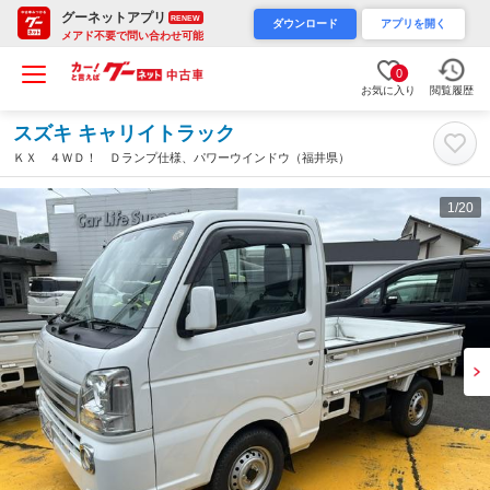
グーネットアプリ
RENEW
ダウンロード
アプリを開く
メアド不要で問い合わせ可能
0
お気に入り
閲覧履歴
スズキ キャリイトラック
ＫＸ ４ＷＤ！ Ｄランプ仕様、パワーウインドウ（福井県）
1
/20