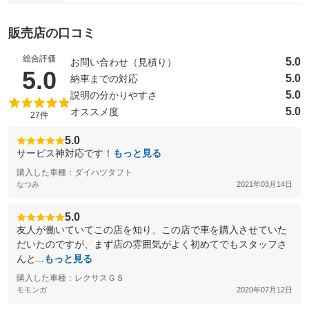
販売店の口コミ
総合評価
5.0
お問い合わせ（見積り）
（5点満点中）
5.0
5.0
納車までの対応
5.0
説明の分かりやすさ
5.0
オススメ度
27件
5.0
サービス神対応です！
もっと見る
購入した車種：ダイハツタフト
なつみ
2021年03月14日
5.0
友人が働いていてこの店を知り、この店で車を購入させていた
だいたのですが、まず店の雰囲気がよく初めてでもスタッフさ
んと...
もっと見る
購入した車種：レクサスＧＳ
モモンガ
2020年07月12日