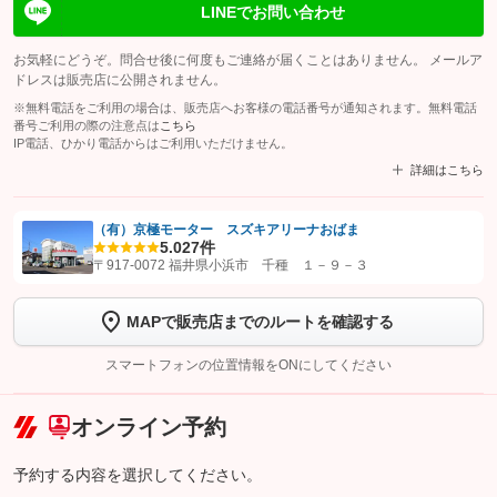
LINEでお問い合わせ
お気軽にどうぞ。問合せ後に何度もご連絡が届くことはありません。 メールア
ドレスは販売店に公開されません。
※無料電話をご利用の場合は、販売店へお客様の電話番号が通知されます。無料電話
番号ご利用の際の注意点は
こちら
IP電話、ひかり電話からはご利用いただけません。
詳細はこちら
（有）京極モーター スズキアリーナおばま
5.0
27件
【STEP1】
認証画面でグーネットを友だち追加してから「許可する」ボタンを押
〒917-0072 福井県小浜市 千種 １－９－３
します
MAPで販売店までのルートを確認する
【STEP2】
トーク画面で
ボタンをタップして問い合わせを
完了してください。
スマートフォンの位置情報をONにしてください
こちら
オンライン予約
予約する内容を選択してください。