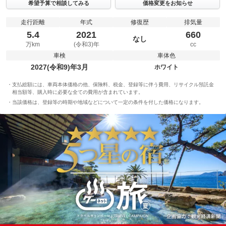
希望予算で相談してみる
価格変更をお知らせ
走行距離
年式
修復歴
排気量
5.4
2021
660
なし
万km
(令和3)年
cc
車検
車体色
2027(令和9)年3月
ホワイト
支払総額には、車両本体価格の他、保険料、税金、登録等に伴う費用、リサイクル預託金
相当額等、購入時に必要な全ての費用が含まれています。
当該価格は、登録等の時期や地域などについて一定の条件を付した価格になります。