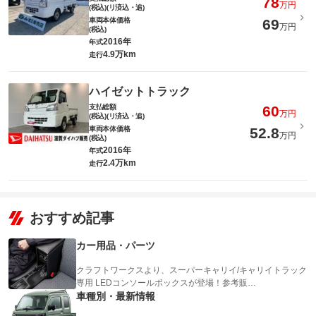
78
万円
(税込)(リ済込・追)
車両本体価格
69
万円
(税込)
2016年
年式
4.9万km
走行
ハイゼットトラック
支払総額
60
万円
(税込)(リ済込・追)
車両本体価格
52.8
万円
(税込)
2016年
年式
2.4万km
走行
おすすめ記事
カー用品・パーツ
クラフトワークスより、スーパーキャリイ/キャリイトラック
専用 LEDコンソールボックスが登場！参考販…
車種別・最新情報