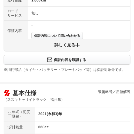
走行距離
1,000km
ロード
無し
サービス
-
保証内容
保証内容について問い合わせる
詳しく見る
保証項目
-
修理回数
-
保証内容を確認する
※消耗部品（タイヤ・バッテリー・ブレーキパッド等）は保証対象外です。
上限金額
-
免責金
無し
基本仕様
装備略号／用語解説
保証修理
-
受付先
（スズキキャリイトラック 福井県）
整備付 法定12ヶ月または法定24ヶ月点検整備付
年式（初度
法定整備
※車検なし・車検整備付の場合は法定24ヶ月点検整備付
2021(令和3)年
登録）
※商用車は6ヶ月または12ヶ月点検整備付
法定整備
排気量
660cc
-
について