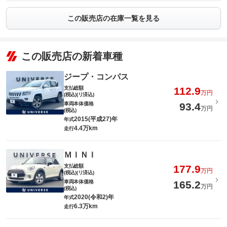
この販売店の在庫一覧を見る
この販売店の新着車種
ジープ・コンパス
支払総額
112.9
万円
(税込)(リ済込)
車両本体価格
93.4
万円
(税込)
2015(平成27)年
年式
4.4万km
走行
ＭＩＮＩ
支払総額
177.9
万円
(税込)(リ済込)
車両本体価格
165.2
万円
(税込)
2020(令和2)年
年式
6.3万km
走行