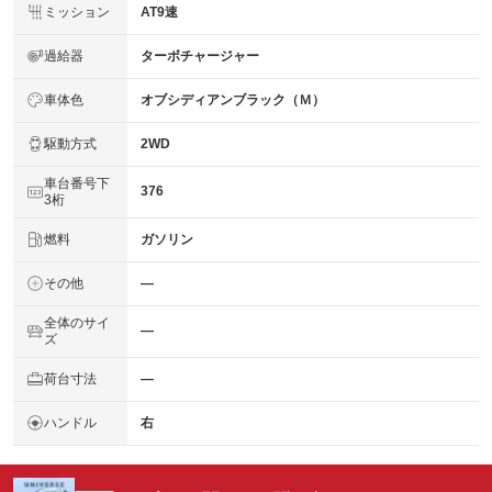
ミッション
AT9速
過給器
ターボチャージャー
車体色
オブシディアンブラック（Ｍ）
駆動方式
2WD
車台番号下
376
3桁
燃料
ガソリン
その他
―
全体のサイ
―
ズ
荷台寸法
―
ハンドル
右