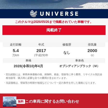
このクルマは2026/05/26まで掲載されていた車輛です。
掲載終了
走行距離
年式
修復歴
排気量
5.4
2017
2000
なし
万km
(平成29)年
cc
車検
車体色
2028(令和10)年4月
オブシディアンブラック（Ｍ）
支払総額には、車両本体価格の他、保険料、税金、登録等に伴う費用、リサイクル預託金
相当額等、購入時に必要な全ての費用が含まれています。
当該価格は、登録等の時期や地域などについて一定の条件を付した価格になります。
この車両に関するお問い合わせ
無料