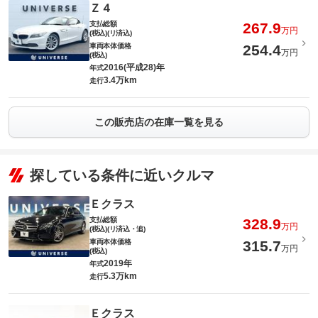
Ｚ４
支払総額
267.9
万円
(税込)(リ済込)
車両本体価格
254.4
万円
(税込)
2016(平成28)年
年式
3.4万km
走行
この販売店の在庫一覧を見る
探している条件に近いクルマ
Ｅクラス
支払総額
328.9
万円
(税込)(リ済込・追)
車両本体価格
315.7
万円
(税込)
2019年
年式
5.3万km
走行
Ｅクラス