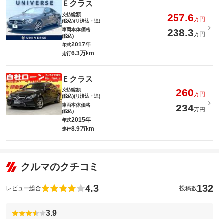
Ｅクラス
支払総額
257.6
万円
(税込)(リ済込・追)
車両本体価格
238.3
万円
(税込)
2017年
年式
6.3万km
走行
Ｅクラス
支払総額
260
万円
(税込)(リ済込・追)
車両本体価格
234
万円
(税込)
2015年
年式
8.9万km
走行
クルマのクチコミ
4.3
132
レビュー総合
投稿数
3.9