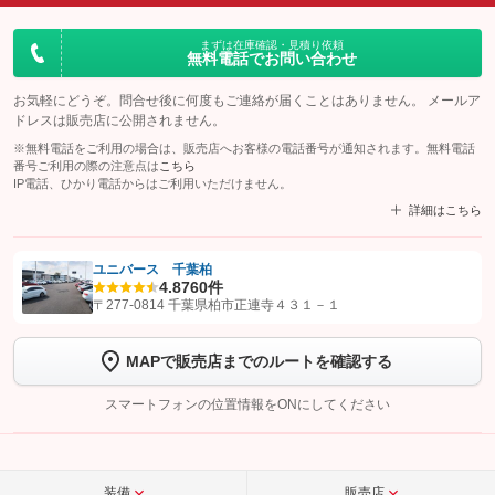
まずは在庫確認・見積り依頼
無料電話でお問い合わせ
お気軽にどうぞ。問合せ後に何度もご連絡が届くことはありません。 メールア
ドレスは販売店に公開されません。
※無料電話をご利用の場合は、販売店へお客様の電話番号が通知されます。無料電話
番号ご利用の際の注意点は
こちら
IP電話、ひかり電話からはご利用いただけません。
詳細はこちら
ユニバース 千葉柏
4.8
760件
【STEP1】
認証画面でグーネットを友だち追加してから「許可する」ボタンを押
〒277-0814 千葉県柏市正連寺４３１－１
します
MAPで販売店までのルートを確認する
【STEP2】
トーク画面で
ボタンをタップして問い合わせを
完了してください。
スマートフォンの位置情報をONにしてください
こちら
装備
販売店