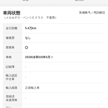
車両状態
装備略号／用語解説
（メルセデス・ベンツＥクラス 千葉県）
走行距離
5.4万km
修復歴
なし
禁煙車
車検
2028(令和10)年4月
?
記録簿
-
輸入認定
-
中古車
輸入経路
正規輸入車
登録済
-
未使用車
ワン