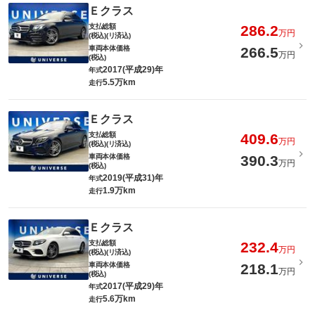
Ｅクラス
支払総額
286.2
万円
(税込)(リ済込)
車両本体価格
266.5
万円
(税込)
2017(平成29)年
年式
5.5万km
走行
Ｅクラス
支払総額
409.6
万円
(税込)(リ済込)
車両本体価格
390.3
万円
(税込)
2019(平成31)年
年式
1.9万km
走行
Ｅクラス
支払総額
232.4
万円
(税込)(リ済込)
車両本体価格
218.1
万円
(税込)
2017(平成29)年
年式
5.6万km
走行