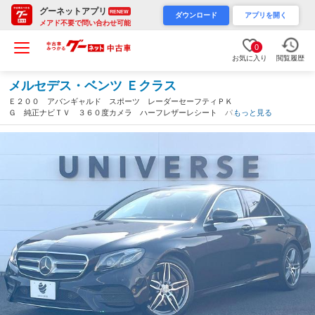
グーネットアプリ
RENEW
ダウンロード
アプリを開く
メアド不要で問い合わせ可能
0
お気に入り
閲覧履歴
メルセデス・ベンツ Ｅクラス
Ｅ２００ アバンギャルド スポーツ レーダーセーフティＰＫ
Ｇ 純正ナビＴＶ ３６０度カメラ ハーフレザーレシート パワ
もっと見る
ーシート・ヒーター マルチビームＬＥＤヘッドライト 純正１９
インチアルミ パーキングパイロット ＥＴＣ 禁煙車（千葉県）