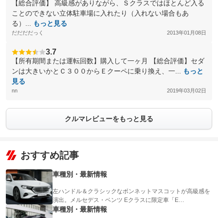
【総合評価】 高級感がありながら、Ｓクラスではほとんど入る
ことのできない立体駐車場に入れたり（入れない場合もあ
る）...
もっと見る
だだだだっく
2013年01月08日
3.7
【所有期間または運転回数】購入して一ヶ月 【総合評価】セダ
ンは大きいかとＣ３００からＥクーペに乗り換え、一...
もっと
見る
nn
2019年03月02日
クルマレビューをもっと見る
おすすめ記事
車種別・最新情報
左ハンドル＆クラシックなボンネットマスコットが高級感を
演出。メルセデス・ベンツ Eクラスに限定車「E…
車種別・最新情報