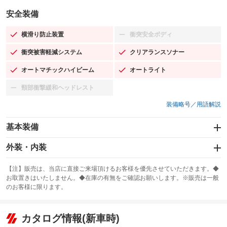
安全装備
横滑り防止装置
衝突安全ボディ
：装備あり
：装備なし
衝突被害軽減システム
クリアランスソナー
：装備あり
：装備あり
オートマチックハイビーム
オートライト
：装備あり
：装備あり
頸部衝撃緩和ヘッドレスト
：装備なし
装備略号／用語解説
基本装備
エアバッグ：運転席/助手席/サイド
外装・内装
：装備あり
スライドドア
カーナビ：HDDナビ
：装備なし
：装備あり
【注】販売は、当店に直接ご来場頂けるお客様を優先させていただきます。◆
お取置きはいたしません。◆在庫の有無をご確認お願いします。※販売は一般
サンルーフ
ABS
TV：フルセグ
：装備なし
：装備あり
：装備あり
のお客様に限ります。
エアコン
Wエアコン
オーディオ：ミュージックサーバー
：装備あり
：装備なし
：装備あり
リフトアップ
パワーステアリング
カタログ情報(新車時)
ビジュアル
：装備なし
：装備あり
：装備なし