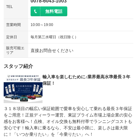
0078-6043-1003
TEL
無料電話
営業時間
10:00～19:00
定休日
毎月第三水曜日（祝日除く）
販売可能エ
直接お問合せください
リア
スタッフ紹介
輸入車を楽しむために♪業界最高水準最長３年
保証！
３１８項目の幅広い保証範囲で愛車を安心して乗れる最長３年保証
をご用意！正規ディーラー運営、東証プライム市場上場企業の安心
感をお客様へ！点検、オイル交換も無料付帯でランニングコストも
安心です！輸入車に乗るなら、不安は最小限に、楽しさは最大限
に！「いつか乗りたい」を「今乗りたい」へ！