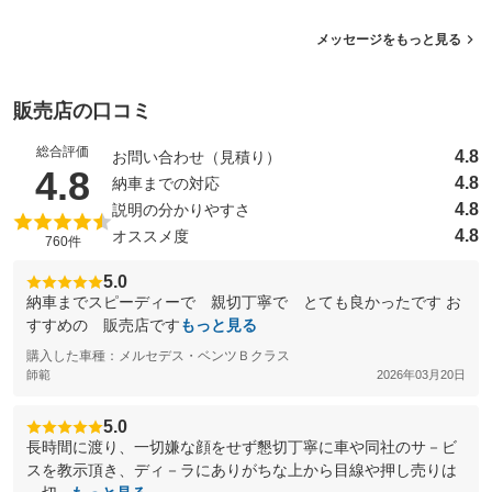
メッセージをもっと見る
販売店の口コミ
総合評価
4.8
お問い合わせ（見積り）
（5点満点中）
4.8
4.8
納車までの対応
4.8
説明の分かりやすさ
4.8
オススメ度
760件
5.0
納車までスピーディーで 親切丁寧で とても良かったです お
すすめの 販売店です
もっと見る
購入した車種：メルセデス・ベンツＢクラス
師範
2026年03月20日
5.0
長時間に渡り、一切嫌な顔をせず懇切丁寧に車や同社のサ－ビ
スを教示頂き、ディ－ラにありがちな上から目線や押し売りは