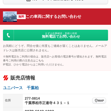
シートエアコン
全周囲カメラ
：装備なし
：装備あり
サイドカメラ
ルーフレール
この車両に関するお問い合わせ
：装備あり
無料
：装備なし
エアサスペンション
ヘッドライトウォッシャー
：装備なし
：装備なし
装備略号／用語解説
まずは在庫確認・見積り依頼
無料電話でお問い合わせ
お気軽にどうぞ。問合せ後に何度もご連絡が届くことはありません。メールア
ドレスは販売店に公開されません。
※無料電話をご利用の場合は、販売店へお客様の電話番号が通知されます。無料電話
番号ご利用の際の注意点は
こちら
IP電話、ひかり電話からはご利用いただけません。
販売店情報
ユニバース 千葉柏
277-0814
住所
MAP
千葉県柏市正連寺４３１－１