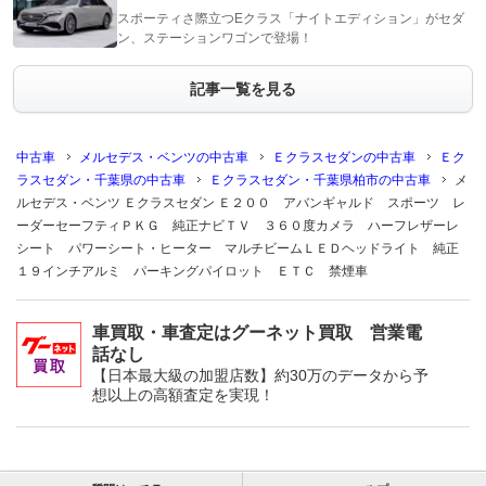
スポーティさ際立つEクラス「ナイトエディション」がセダ
ン、ステーションワゴンで登場！
記事一覧を見る
中古車
メルセデス・ベンツの中古車
Ｅクラスセダンの中古車
Ｅク
ラスセダン・千葉県の中古車
Ｅクラスセダン・千葉県柏市の中古車
メ
ルセデス・ベンツ Ｅクラスセダン Ｅ２００ アバンギャルド スポーツ レ
ーダーセーフティＰＫＧ 純正ナビＴＶ ３６０度カメラ ハーフレザーレ
シート パワーシート・ヒーター マルチビームＬＥＤヘッドライト 純正
１９インチアルミ パーキングパイロット ＥＴＣ 禁煙車
車買取・車査定はグーネット買取 営業電
話なし
【日本最大級の加盟店数】約30万のデータから予
想以上の高額査定を実現！