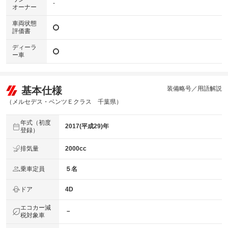
-
オーナー
車両状態
評価書
ディーラ
ー車
基本仕様
装備略号／用語解説
（メルセデス・ベンツＥクラス 千葉県）
年式（初度
2017(平成29)年
登録）
排気量
2000cc
乗車定員
５名
ドア
4D
エコカー減
－
税対象車