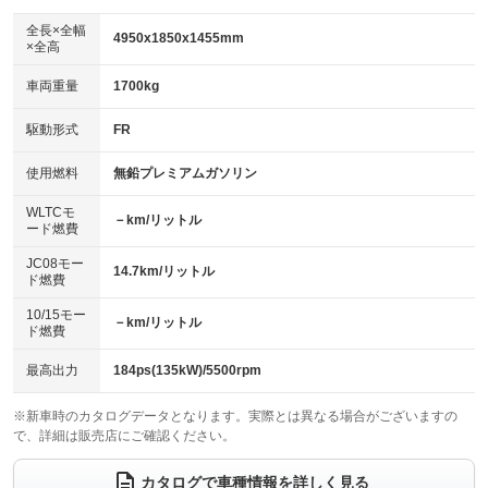
ダウンヒルアシストコントロール
アルミホイール：19インチ
：装備なし
：装備あり
全長×全幅
4950x1850x1455mm
×全高
パワーウィンドウ
盗難防止システム
革シート
ハーフレザーシート
：装備あり
：装備あり
：装備なし
：装備あり
車両重量
1700kg
アイドリングストップ
ドライブレコーダー
キーレス
LEDヘッドランプ
：装備あり
：装備なし
：装備あり
：装備あり
USB入力端子
Bluetooth接続
駆動形式
FR
HID(キセノンライト)
ポータブルナビ
：装備あり
：装備あり
：装備なし
：装備なし
100V電源
クリーンディーゼル
バックカメラ
ETC2.0
使用燃料
無鉛プレミアムガソリン
：装備なし
：装備なし
：装備あり
：装備あり
センターデフロック
エアロ
スマートキー
：装備なし
WLTCモ
：装備なし
：装備あり
－km/リットル
ード燃費
レンタカーアップ
展示・試乗車
ローダウン
ランフラットタイヤ
：装備なし
：装備なし
：装備なし
：装備なし
JC08モー
14.7km/リットル
ド燃費
電動格納ミラー
パワーシート
3列シート
：装備あり
：装備あり
：装備なし
10/15モー
装備略号／用語解説
－km/リットル
ベンチシート
フルフラットシート
ド燃費
：装備なし
：装備なし
チップアップシート
オットマン
：装備なし
：装備なし
最高出力
184ps(135kW)/5500rpm
電動格納サードシート
シートヒーター
：装備なし
：装備あり
※新車時のカタログデータとなります。実際とは異なる場合がございますの
で、詳細は販売店にご確認ください。
ウォークスルー
後席モニター
：装備なし
：装備なし
電動リアゲート
フロントカメラ
カタログで車種情報を詳しく見る
：装備なし
：装備あり