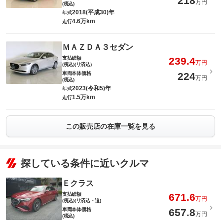
218
万円
(税込)
2018(平成30)年
年式
4.6万km
走行
ＭＡＺＤＡ３セダン
支払総額
239.4
万円
(税込)(リ済込)
車両本体価格
224
万円
(税込)
2023(令和5)年
年式
1.5万km
走行
この販売店の在庫一覧を見る
探している条件に近いクルマ
Ｅクラス
支払総額
671.6
万円
(税込)(リ済込・追)
車両本体価格
657.8
万円
(税込)