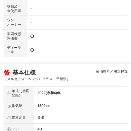
登録済
-
未使用車
ワン
-
オーナー
車両状態
評価書
ディーラ
ー車
基本仕様
装備略号／用語解説
（メルセデス・ベンツＥクラス 千葉県）
年式（初度
2022(令和4)年
登録）
排気量
1500cc
乗車定員
５名
ドア
4D