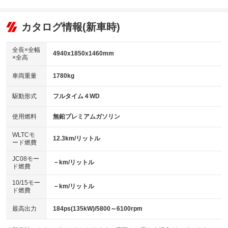
エアコン
Wエアコン
オーディオ：ミュージックプレイヤー接続可
：装備あり
：装備なし
：装備あり
リフトアップ
パワーステアリング
カタログ情報(新車時)
ビジュアル
：装備なし
：装備あり
：装備なし
ダウンヒルアシストコントロール
アルミホイール：アルミホイール
：装備なし
：装備あり
全長×全幅
4940x1850x1460mm
×全高
パワーウィンドウ
盗難防止システム
革シート
ハーフレザーシート
：装備あり
：装備あり
：装備あり
：装備なし
車両重量
1780kg
アイドリングストップ
ドライブレコーダー
キーレス
LEDヘッドランプ
：装備あり
：装備なし
：装備あり
：装備あり
USB入力端子
Bluetooth接続
駆動形式
フルタイム４WD
HID(キセノンライト)
ポータブルナビ
：装備なし
：装備あり
：装備なし
：装備なし
100V電源
クリーンディーゼル
バックカメラ
ETC
使用燃料
無鉛プレミアムガソリン
：装備なし
：装備なし
：装備あり
：装備あり
センターデフロック
エアロ
スマートキー
：装備なし
WLTCモ
：装備あり
：装備あり
12.3km/リットル
ード燃費
レンタカーアップ
展示・試乗車
ローダウン
ランフラットタイヤ
：装備なし
：装備なし
：装備なし
：装備なし
JC08モー
－km/リットル
ド燃費
電動格納ミラー
パワーシート
3列シート
：装備なし
：装備あり
：装備なし
10/15モー
装備略号／用語解説
－km/リットル
ベンチシート
フルフラットシート
ド燃費
：装備なし
：装備なし
チップアップシート
オットマン
：装備なし
：装備なし
最高出力
184ps(135kW)/5800～6100rpm
電動格納サードシート
シートヒーター
：装備なし
：装備あり