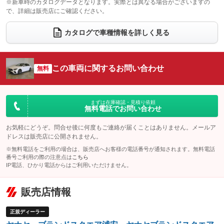
※新車時のカタログデータとなります。実際とは異なる場合がございますの
で、詳細は販売店にご確認ください。
ウォークスルー
後席モニター
：装備なし
：装備なし
電動リアゲート
フロントカメラ
カタログで車種情報を詳しく見る
：装備あり
：装備あり
シートエアコン
全周囲カメラ
：装備なし
：装備あり
サイドカメラ
ルーフレール
この車両に関するお問い合わせ
：装備あり
無料
：装備なし
エアサスペンション
ヘッドライトウォッシャー
：装備なし
：装備なし
装備略号／用語解説
まずは在庫確認・見積り依頼
無料電話でお問い合わせ
お気軽にどうぞ。問合せ後に何度もご連絡が届くことはありません。メールア
ドレスは販売店に公開されません。
※無料電話をご利用の場合は、販売店へお客様の電話番号が通知されます。無料電話
番号ご利用の際の注意点は
こちら
IP電話、ひかり電話からはご利用いただけません。
販売店情報
正規ディーラー