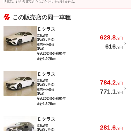
IP電話、ひかり電話からはご利用いただけません。
この販売店の同一車種
Ｅクラス
支払総額
628.8
万円
(税込)(リ済込)
車両本体価格
616
万円
(税込)
2024(令和6)年
年式
1.9万km
走行
Ｅクラス
支払総額
784.2
万円
(税込)(リ済込)
車両本体価格
771.1
万円
(税込)
2024(令和6)年
年式
1.5万km
走行
Ｅクラス
支払総額
281.6
万円
(税込)(リ済込)