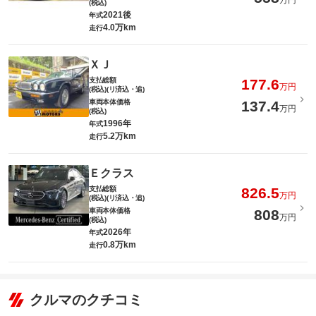
万円
(税込)
2021後
年式
4.0万km
走行
ＸＪ
支払総額
177.6
万円
(税込)(リ済込・追)
車両本体価格
137.4
万円
(税込)
1996年
年式
5.2万km
走行
Ｅクラス
支払総額
826.5
万円
(税込)(リ済込・追)
車両本体価格
808
万円
(税込)
2026年
年式
0.8万km
走行
クルマのクチコミ