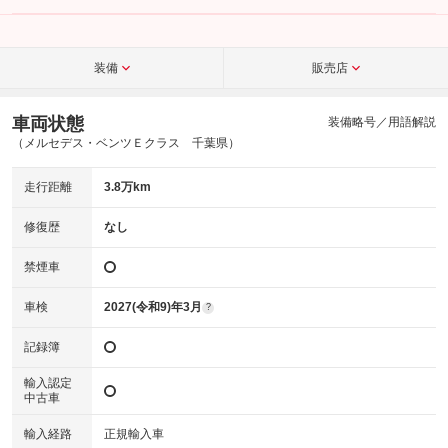
装備
販売店
車両状態
装備略号／用語解説
（メルセデス・ベンツＥクラス 千葉県）
走行距離
3.8万km
修復歴
なし
禁煙車
車検
2027(令和9)年3月
?
記録簿
輸入認定
中古車
輸入経路
正規輸入車