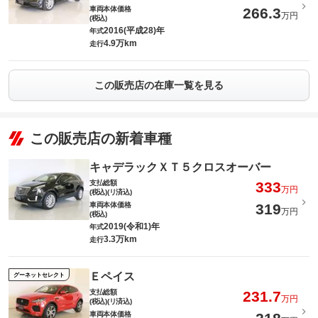
車両本体価格
266.3
万円
(税込)
2016(平成28)年
年式
4.9万km
走行
この販売店の在庫一覧を見る
この販売店の新着車種
キャデラックＸＴ５クロスオーバー
支払総額
333
万円
(税込)(リ済込)
車両本体価格
319
万円
(税込)
2019(令和1)年
年式
3.3万km
走行
Ｅペイス
グーネットセレクト
支払総額
231.7
万円
(税込)(リ済込)
車両本体価格