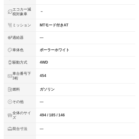
エコカー減
－
税対象車
ミッション
MTモード付きAT
過給器
―
車体色
ポーラーホワイト
駆動方式
4WD
車台番号下
454
3桁
燃料
ガソリン
その他
―
全体のサイ
494 / 185 / 146
ズ
荷台寸法
―