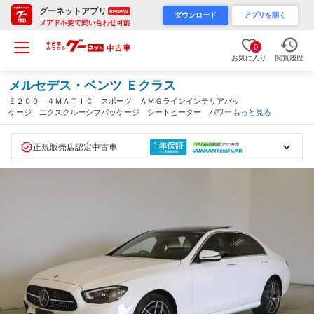
グーネットアプリ
RENEW
ダウンロード
アプリを開く
メアド不要で問い合わせ可能
0
お気に入り
閲覧履歴
メルセデス・ベンツ Ｅクラス
Ｅ２００ ４ＭＡＴＩＣ スポーツ ＡＭＧラインインテリアパッ
ケージ エクスクルーシブパッケージ シートヒーター パワーシ
もっと見る
ート トランクスルー フロアマット コネクテッド機能 ナビ
音楽プレーヤー接続 Ｂｌｕｅｔｏｏｔｈ接続 ＴＶ（千葉県）
正規販売店認定中古車