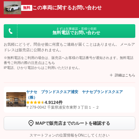
この車両に関するお問い合わせ
無料
まずは在庫確認・見積り依頼
無料電話でお問い合わせ
お気軽にどうぞ。問合せ後に何度もご連絡が届くことはありません。 メールア
ドレスは販売店に公開されません。
※無料電話をご利用の場合は、販売店へお客様の電話番号が通知されます。無料電話
番号ご利用の際の注意点は
こちら
IP電話、ひかり電話からはご利用いただけません。
詳細はこちら
ヤナセ ブランドスクエア浦安 ヤナセブランドスクエア
（株）
【STEP1】
認証画面でグーネットを友だち追加してから「許可する」ボタンを押
4.9
124件
します
〒279-0042 千葉県浦安市東野３丁目１－２
【STEP2】
トーク画面で
ボタンをタップして問い合わせを
MAPで販売店までのルートを確認する
完了してください。
スマートフォンの位置情報をONにしてください
こちら