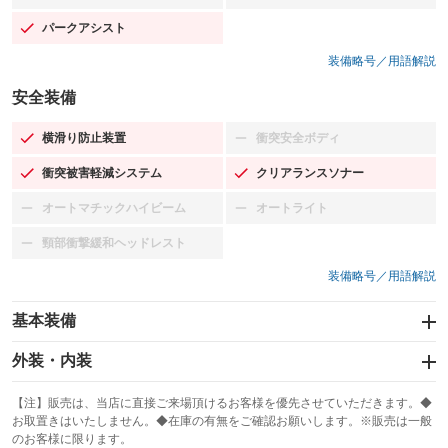
パークアシスト
：装備あり
装備略号／用語解説
安全装備
横滑り防止装置
衝突安全ボディ
：装備あり
：装備なし
衝突被害軽減システム
クリアランスソナー
：装備あり
：装備あり
オートマチックハイビーム
オートライト
：装備なし
：装備なし
頸部衝撃緩和ヘッドレスト
：装備なし
装備略号／用語解説
基本装備
エアバッグ：運転席/助手席/サイド
外装・内装
：装備あり
スライドドア
カーナビ：HDDナビ
：装備なし
：装備あり
【注】販売は、当店に直接ご来場頂けるお客様を優先させていただきます。◆
お取置きはいたしません。◆在庫の有無をご確認お願いします。※販売は一般
サンルーフ
ABS
TV：フルセグ
：装備あり
：装備あり
：装備あり
のお客様に限ります。