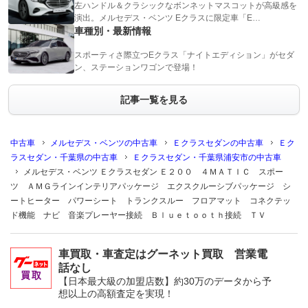
左ハンドル＆クラシックなボンネットマスコットが高級感を
演出。メルセデス・ベンツ Eクラスに限定車「E…
車種別・最新情報
スポーティさ際立つEクラス「ナイトエディション」がセダ
ン、ステーションワゴンで登場！
記事一覧を見る
中古車
メルセデス・ベンツの中古車
Ｅクラスセダンの中古車
Ｅク
ラスセダン・千葉県の中古車
Ｅクラスセダン・千葉県浦安市の中古車
メルセデス・ベンツ Ｅクラスセダン Ｅ２００ ４ＭＡＴＩＣ スポー
ツ ＡＭＧラインインテリアパッケージ エクスクルーシブパッケージ シ
ートヒーター パワーシート トランクスルー フロアマット コネクテッ
ド機能 ナビ 音楽プレーヤー接続 Ｂｌｕｅｔｏｏｔｈ接続 ＴＶ
車買取・車査定はグーネット買取 営業電
話なし
【日本最大級の加盟店数】約30万のデータから予
想以上の高額査定を実現！