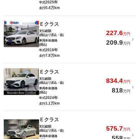
2025年
年式
0.4万km
走行
Ｅクラス
支払総額
227.6
万円
(税込)(リ済込・追)
車両本体価格
209.9
万円
(税込)
2018年
年式
7.9万km
走行
Ｅクラス
支払総額
834.4
万円
(税込)(リ済込・追)
車両本体価格
818
万円
(税込)
2024年
年式
1.1万km
走行
Ｅクラス
支払総額
575.7
万円
(税込)(リ済込・追)
車両本体価格
558