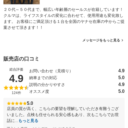
２０代～５０代まで、幅広い年齢層のセールスが在籍しています！
クルマは、ライフスタイルの変化に合わせて、使用用途も変化致し
ます。 お客様にご満足頂ける１台を全国のヤナセ在庫の中からご提
案させて頂きます！！
メッセージをもっと見る
販売店の口コミ
総合評価
4.9
お問い合わせ（見積り）
（5点満点中）
4.9
5.0
納車までの対応
4.9
説明の分かりやすさ
5.0
オススメ度
124件
5.0
店員の質が高く、こちらの要望を理解していただき有難うござ
いました。点検も任せられる安心感もあり、次もこちらでお世
話に...
もっと見る