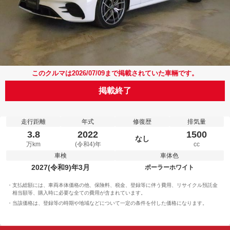
このクルマは2026/07/09まで掲載されていた車輛です。
掲載終了
走行距離
年式
修復歴
排気量
3.8
2022
1500
なし
万km
(令和4)年
cc
車検
車体色
2027(令和9)年3月
ポーラーホワイト
支払総額には、車両本体価格の他、保険料、税金、登録等に伴う費用、リサイクル預託金
相当額等、購入時に必要な全ての費用が含まれています。
当該価格は、登録等の時期や地域などについて一定の条件を付した価格になります。