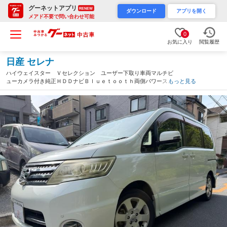
グーネットアプリ
RENEW
ダウンロード
アプリを開く
メアド不要で問い合わせ可能
0
お気に入り
閲覧履歴
日産 セレナ
ハイウェイスター Ｖセレクション ユーザー下取り車両マルチビ
ューカメラ付き純正ＨＤＤナビＢｌｕｅｔｏｏｔｈ両側パワースラ
もっと見る
イドドア前後ドライブレコーダースマートキー２つ直近令和８年４
月１２ヶ月点検実施済み（東京都）