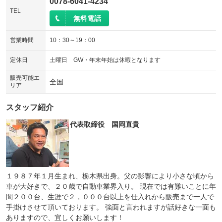
0078-6041-4234
TEL
無料電話
営業時間
10：30～19：00
定休日
土曜日 GW・年末年始は休暇となります
販売可能エ
全国
リア
スタッフ紹介
代表取締役 国岡直貴
１９８７年１月生まれ、栃木県出身。父の影響により小さな頃から
車が大好きで、２０歳で自動車業界入り。 現在では有難いことに年
間２００台、生涯で２，０００台以上を仕入れから販売まで一人で
手掛けさせて頂いております。 強面と言われますが話好きな一面も
ありますので、宜しくお願いします！