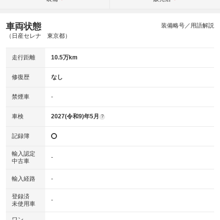
車両状態
装備略号／用語解説
（日産セレナ 東京都）
走行距離
10.5万km
修復歴
なし
禁煙車
-
車検
2027(令和9)年5月
?
記録簿
輸入認定
-
中古車
輸入経路
-
登録済
-
未使用車
ワン