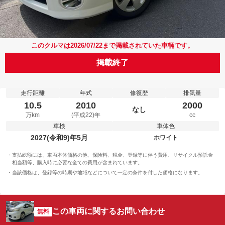
このクルマは2026/07/22まで掲載されていた車輛です。
掲載終了
走行距離
年式
修復歴
排気量
10.5
2010
2000
なし
万km
(平成22)年
cc
車検
車体色
2027(令和9)年5月
ホワイト
支払総額には、車両本体価格の他、保険料、税金、登録等に伴う費用、リサイクル預託金
相当額等、購入時に必要な全ての費用が含まれています。
当該価格は、登録等の時期や地域などについて一定の条件を付した価格になります。
この車両に関するお問い合わせ
無料