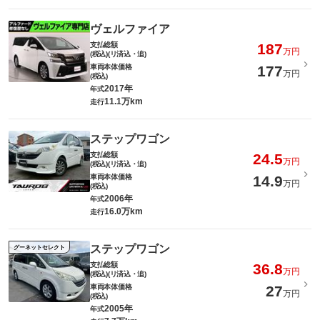
ヴェルファイア
支払総額
187
万円
(税込)(リ済込・追)
車両本体価格
177
万円
(税込)
2017年
年式
11.1万km
走行
ステップワゴン
支払総額
24.5
万円
(税込)(リ済込・追)
車両本体価格
14.9
万円
(税込)
2006年
年式
16.0万km
走行
ステップワゴン
グーネットセレクト
支払総額
36.8
万円
(税込)(リ済込・追)
車両本体価格
27
万円
(税込)
2005年
年式