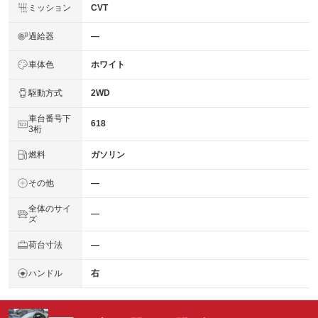
ミッション
CVT
過給器
―
車体色
ホワイト
駆動方式
2WD
車台番号下
618
3桁
燃料
ガソリン
その他
―
全体のサイ
―
ズ
荷台寸法
―
ハンドル
右