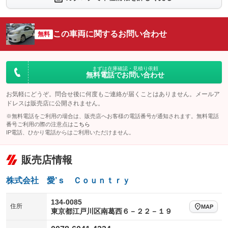
：装備なし
：装備あり
シートエアコン
全周囲カメラ
：装備なし
：装備あり
この車両に関するお問い合わせ
サイドカメラ
無料
ルーフレール
：装備あり
：装備なし
エアサスペンション
ヘッドライトウォッシャー
：装備なし
：装備なし
装備略号／用語解説
まずは在庫確認・見積り依頼
無料電話でお問い合わせ
お気軽にどうぞ。問合せ後に何度もご連絡が届くことはありません。メールア
ドレスは販売店に公開されません。
※無料電話をご利用の場合は、販売店へお客様の電話番号が通知されます。無料電話
番号ご利用の際の注意点は
こちら
IP電話、ひかり電話からはご利用いただけません。
販売店情報
株式会社 愛’ｓ Ｃｏｕｎｔｒｙ
134-0085
住所
MAP
東京都江戸川区南葛西６－２２－１９