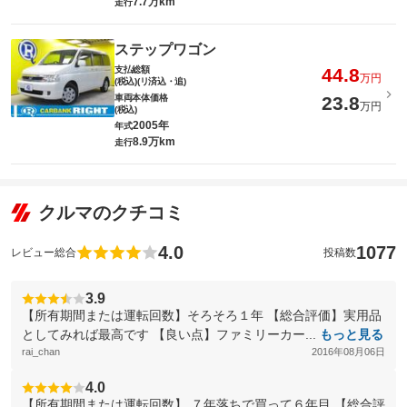
7.7万km
走行
ステップワゴン
支払総額
44.8
万円
(税込)(リ済込・追)
車両本体価格
23.8
万円
(税込)
2005年
年式
8.9万km
走行
クルマのクチコミ
4.0
1077
レビュー総合
投稿数
3.9
【所有期間または運転回数】そろそろ１年 【総合評価】実用品
としてみれば最高です 【良い点】ファミリーカー...
もっと見る
rai_chan
2016年08月06日
4.0
【所有期間または運転回数】 ７年落ちで買って６年目 【総合評