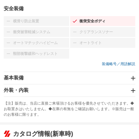
安全装備
横滑り防止装置
衝突安全ボディ
：装備なし
：装備あり
衝突被害軽減システム
クリアランスソナー
：装備なし
：装備なし
オートマチックハイビーム
オートライト
：装備なし
：装備なし
頸部衝撃緩和ヘッドレスト
：装備なし
装備略号／用語解説
基本装備
エアバッグ：運転席/助手席
外装・内装
：装備あり
スライドドア：両面電動
カーナビ：HDDナビ
：装備あり
：装備あり
【注】販売は、当店に直接ご来場頂けるお客様を優先させていただきます。◆
お取置きはいたしません。◆在庫の有無をご確認お願いします。※販売は一般
サンルーフ
ABS
TV：フルセグ
：装備なし
：装備あり
：装備あり
のお客様に限ります。
エアコン
Wエアコン
オーディオ：CDまたはCDチェンジャー／ミュージックプレイヤー接続
：装備なし
：装備あり
：装備あり
可／ミュージックサーバー
リフトアップ
パワーステアリング
カタログ情報(新車時)
：装備なし
：装備あり
ビジュアル：-／DVD再生
：装備あり