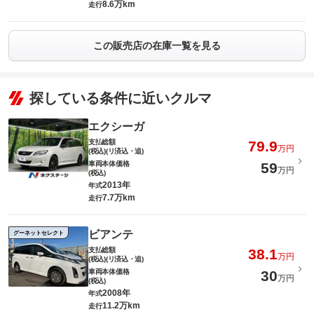
8.6万km
走行
この販売店の在庫一覧を見る
探している条件に近いクルマ
エクシーガ
支払総額
79.9
万円
(税込)(リ済込・追)
車両本体価格
59
万円
(税込)
2013年
年式
7.7万km
走行
ビアンテ
グーネットセレクト
支払総額
38.1
万円
(税込)(リ済込・追)
車両本体価格
30
万円
(税込)
2008年
年式
11.2万km
走行