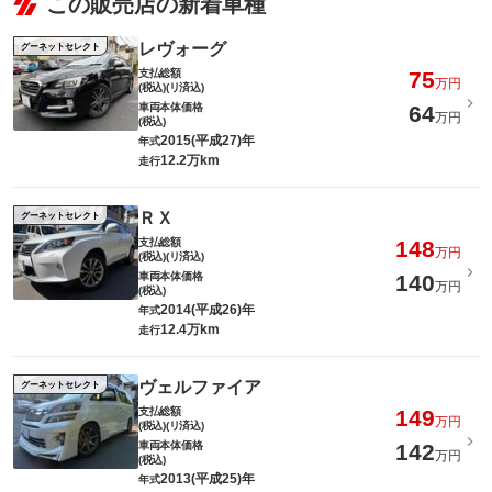
この販売店の新着車種
レヴォーグ
グーネットセレクト
支払総額
75
万円
(税込)(リ済込)
車両本体価格
64
万円
(税込)
2015(平成27)年
年式
12.2万km
走行
ＲＸ
グーネットセレクト
支払総額
148
万円
(税込)(リ済込)
車両本体価格
140
万円
(税込)
2014(平成26)年
年式
12.4万km
走行
ヴェルファイア
グーネットセレクト
支払総額
149
万円
(税込)(リ済込)
車両本体価格
142
万円
(税込)
2013(平成25)年
年式