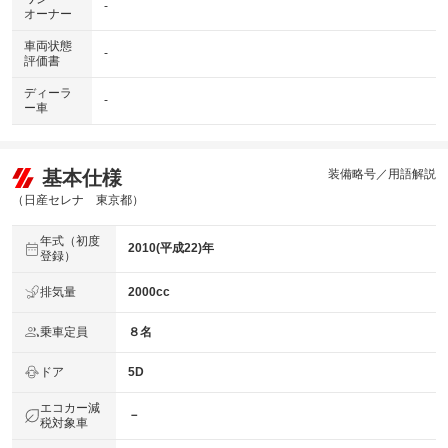
-
オーナー
車両状態
-
評価書
ディーラ
-
ー車
基本仕様
装備略号／用語解説
（日産セレナ 東京都）
年式（初度
2010(平成22)年
登録）
排気量
2000cc
乗車定員
８名
ドア
5D
エコカー減
－
税対象車