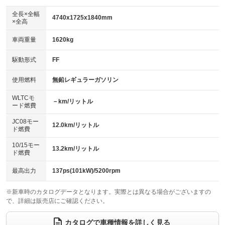
ダウンヒルアシストコントロール
：装備なし
アルミホイール：16インチ
全長×全幅
：装備あり
4740x1725x1840mm
×全高
パワーウィンドウ
盗難防止システム
：装備あり
：装備あり
革シート
ハーフレザーシート
：装備なし
：装備なし
車両重量
1620kg
アイドリングストップ
ドライブレコーダー
：装備なし
：装備あり
キーレス
LEDヘッドランプ
：装備あり
：装備なし
USB入力端子
Bluetooth接続
駆動形式
FF
：装備なし
：装備あり
HID(キセノンライト)
ポータブルナビ
：装備あり
：装備なし
100V電源
クリーンディーゼル
使用燃料
無鉛レギュラーガソリン
：装備なし
：装備なし
バックカメラ
ETC
：装備あり
：装備あり
センターデフロック
：装備なし
WLTCモ
エアロ
スマートキー
－km/リットル
：装備なし
：装備あり
ード燃費
レンタカーアップ
展示・試乗車
：装備なし
：装備なし
ローダウン
ランフラットタイヤ
：装備なし
：装備なし
JC08モー
12.0km/リットル
ド燃費
電動格納ミラー
：装備あり
パワーシート
3列シート
：装備なし
：装備あり
10/15モー
装備略号／用語解説
13.2km/リットル
ド燃費
ベンチシート
フルフラットシート
：装備なし
：装備あり
チップアップシート
オットマン
最高出力
137ps(101kW)/5200rpm
：装備なし
：装備なし
電動格納サードシート
シートヒーター
：装備なし
：装備なし
※新車時のカタログデータとなります。実際とは異なる場合がございますの
で、詳細は販売店にご確認ください。
ウォークスルー
後席モニター
：装備あり
：装備なし
カタログで車種情報を詳しく見る
電動リアゲート
フロントカメラ