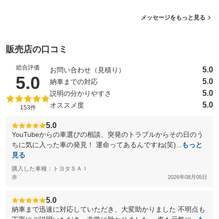
メッセージをもっと見る
販売店の口コミ
総合評価
5.0
お問い合わせ（見積り）
（5点満点中）
5.0
5.0
納車までの対応
5.0
説明の分かりやすさ
5.0
オススメ度
153件
5.0
YouTubeからの車選びの相談、突発のトラブルからその日のう
ちに気に入った車の発見！ 運命ってあるんですね(笑)...
もっと
見る
購入した車種：トヨタＳＡＩ
赤
2026年08月05日
5.0
納車まで迅速に対応していただき、大変助かりました 不明点も