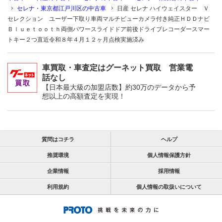
セレナ・東京都江戸川区の中古車
日産 セレナ ハイウェイスター Ｖ
セレクション ユーザー下取り車両マルチビューカメラ付き純正ＨＤＤナビ
Ｂｌｕｅｔｏｏｔｈ両側パワースライドドア前後ドライブレコーダースマー
トキー２つ直近令和８年４月１２ヶ月点検実施済み
車買取・車査定はグーネット買取 営業電
話なし
【日本最大級の加盟店数】約30万のデータから予
想以上の高額査定を実現！
質問はコチラ
ヘルプ
推奨環境
個人情報保護方針
企業情報
採用情報
利用規約
個人情報の取扱いについて