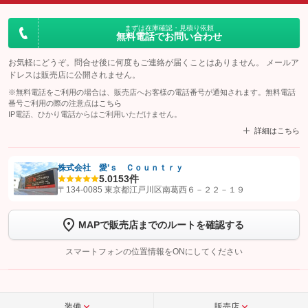
まずは在庫確認・見積り依頼
無料電話でお問い合わせ
お気軽にどうぞ。問合せ後に何度もご連絡が届くことはありません。 メールア
ドレスは販売店に公開されません。
※無料電話をご利用の場合は、販売店へお客様の電話番号が通知されます。無料電話
番号ご利用の際の注意点は
こちら
IP電話、ひかり電話からはご利用いただけません。
詳細はこちら
株式会社 愛’ｓ Ｃｏｕｎｔｒｙ
5.0
153件
【STEP1】
認証画面でグーネットを友だち追加してから「許可する」ボタンを押
〒134-0085 東京都江戸川区南葛西６－２２－１９
します
MAPで販売店までのルートを確認する
【STEP2】
トーク画面で
ボタンをタップして問い合わせを
完了してください。
スマートフォンの位置情報をONにしてください
こちら
装備
販売店