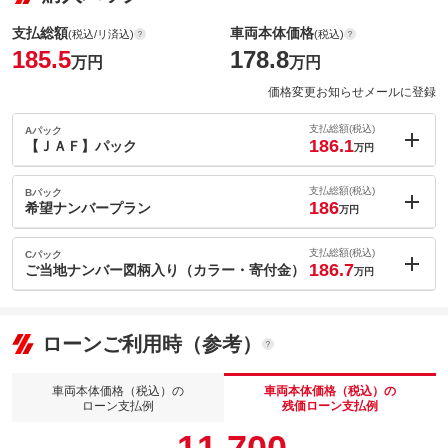
支払総額
車両本体価格
(税込/リ済込)
(税込)
185.5
178.8
万円
万円
価格変更お知らせメールに登録
支払総額(税込)
Aパック
186.1
【ＪＡＦ】パック
万円
内：オプシ
0.6
ョン価格
支払総額(税込)
Bパック
万円
186
(税込)
希望ナンバープラン
万円
車両本体価
178.8
万円
内：オプシ
格
0.5
ョン価格
支払総額(税込)
Cパック
万円
186.7
(税込)
ご当地ナンバー図柄入り（カラー・寄付金）
万円
車両本体価
178.8
万円
内：オプシ
格
1.2
ョン価格
万円
(税込)
パック内容
ローンご利用時（参考）
車両本体価
178.8
万円
■万一のトラブル・アクシデントの時に２４時間３６５日、現場に
格
駆けつけます。バッテリーあがりや、キーの閉じ込みにも対応し
車両本体価格（税込）の
車両本体価格（税込）の
ております。 安心してドライブをお楽しみください
パック内容
ローン支払例
残価ローン支払例
■万一のトラブル・アクシデントの時に２４時間３６５日、現場に
お車のナンバーをお好きな数字・思い出の数字に！希望ナンバー
駆け付けます。バッテリー上がりや、キーの閉じ込みにも対応し
備考
を取得するパックです。（人気の番号は抽選になることがござい