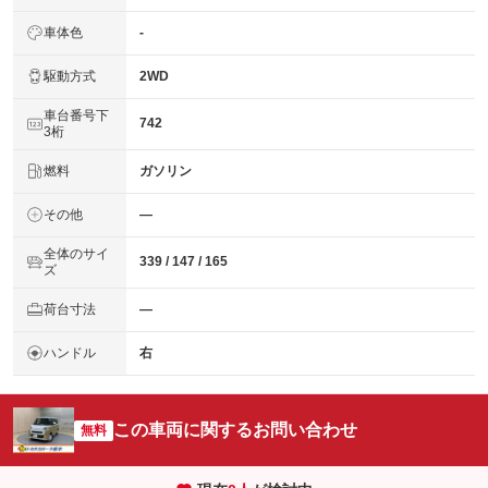
車体色
‐
駆動方式
2WD
車台番号下
742
3桁
燃料
ガソリン
その他
―
全体のサイ
339 / 147 / 165
ズ
荷台寸法
―
ハンドル
右
この車両に関するお問い合わせ
無料