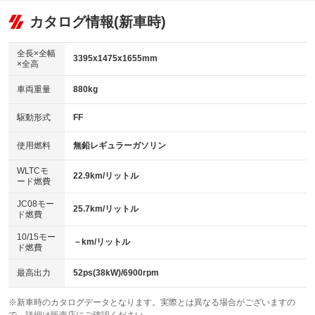
：装備あり
可
リフトアップ
パワーステアリング
カタログ情報(新車時)
：装備なし
：装備あり
ビジュアル：-／DVD再生
：装備あり
ダウンヒルアシストコントロール
：装備なし
アルミホイール
全長×全幅
：装備なし
3395x1475x1655mm
×全高
パワーウィンドウ
盗難防止システム
：装備あり
：装備あり
革シート
ハーフレザーシート
：装備なし
：装備なし
車両重量
880kg
アイドリングストップ
ドライブレコーダー
：装備あり
：装備なし
キーレス
LEDヘッドランプ
：装備あり
：装備あり
USB入力端子
Bluetooth接続
駆動形式
FF
：装備なし
：装備あり
HID(キセノンライト)
ポータブルナビ
：装備なし
：装備なし
100V電源
クリーンディーゼル
使用燃料
無鉛レギュラーガソリン
：装備なし
：装備なし
バックカメラ
ETC
：装備あり
：装備なし
センターデフロック
：装備なし
WLTCモ
エアロ
スマートキー
22.9km/リットル
：装備なし
：装備あり
ード燃費
レンタカーアップ
展示・試乗車
：装備なし
：装備なし
ローダウン
ランフラットタイヤ
：装備なし
：装備なし
JC08モー
25.7km/リットル
ド燃費
電動格納ミラー
：装備あり
パワーシート
3列シート
：装備なし
：装備なし
10/15モー
装備略号／用語解説
－km/リットル
ド燃費
ベンチシート
フルフラットシート
：装備あり
：装備なし
チップアップシート
オットマン
最高出力
52ps(38kW)/6900rpm
：装備なし
：装備なし
電動格納サードシート
シートヒーター
：装備なし
：装備あり
※新車時のカタログデータとなります。実際とは異なる場合がございますの