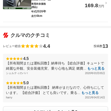
車両本体価格
169.8
万円
(税込)
2026年
年式
4km
走行
クルマのクチコミ
4.4
13
レビュー総合
投稿数
4.5
【所有期間または運転回数】納車待ち 【総合評価】キュートで
綺麗な外観、安全装備充実、乗り心地も満足 燃費...
もっと見る
シェルティのパパ
2020年03月05日
5.0
【所有期間または運転回数】 納車がまだなので、心待ちにして
います。 【総合評価】 とても良いです。乗る...
もっと見る
harry
2021年04月14日