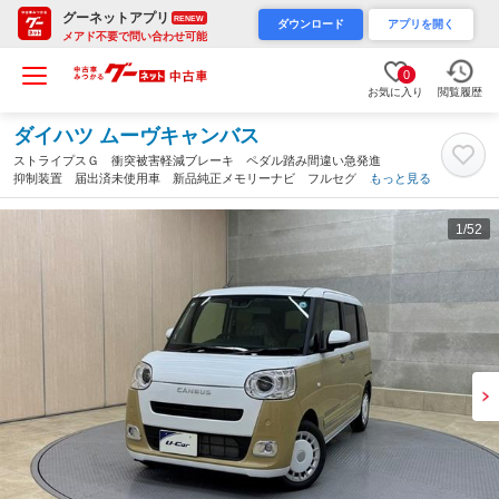
グーネットアプリ
RENEW
ダウンロード
アプリを開く
メアド不要で問い合わせ可能
0
お気に入り
閲覧履歴
ダイハツ ムーヴキャンバス
ストライプスＧ 衝突被害軽減ブレーキ ペダル踏み間違い急発進
抑制装置 届出済未使用車 新品純正メモリーナビ フルセグ Ｂ
もっと見る
ｌｕｅｔｏｏｔｈ シートヒーター ベンチシート 両側電動スラ
イド 全周囲カメラ オートエアコン（栃木県）
1
/52