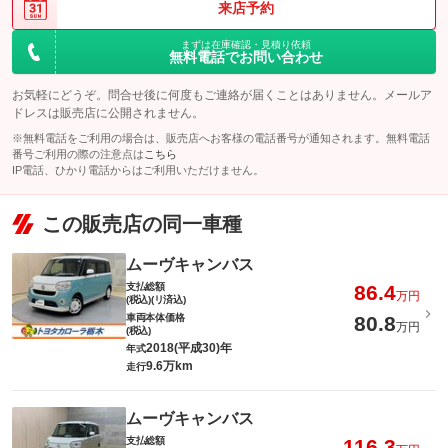
来店予約
まずは在庫確認・見積り依頼
無料電話でお問い合わせ
お気軽にどうぞ。問合せ後に何度もご連絡が届くことはありません。メールア
ドレスは販売店に公開されません。
※無料電話をご利用の場合は、販売店へお客様の電話番号が通知されます。無料電話
番号ご利用の際の注意点は
こちら
IP電話、ひかり電話からはご利用いただけません。
この販売店の同一車種
ムーヴキャンバス
支払総額
86.4
万円
(税込)(リ済込)
車両本体価格
80.8
万円
(税込)
2018(平成30)年
年式
9.6万km
走行
ムーヴキャンバス
支払総額
116.3