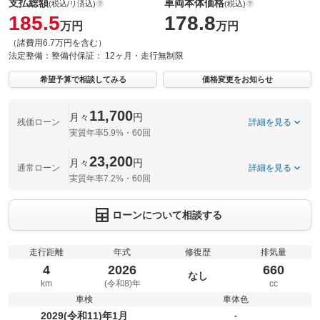
支払総額
車両本体価格
(税込/リ済込)
(税込)
185.5
178.8
万円
万円
（諸費用6.7万円を含む）
法定整備：
整備付
保証：
12ヶ月・走行無制限
希望予算で相談してみる
価格変更をお知らせ
11,700
月々
円
残価ローン
詳細を見る
実質年率5.9%・60回
23,200
月々
円
通常ローン
詳細を見る
実質年率7.2%・60回
ローンについて相談する
走行距離
年式
修復歴
排気量
4
2026
660
なし
km
(令和8)年
cc
車検
車体色
2029(令和11)年1月
‐