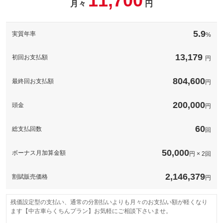
11,700
ております。安心してドライブをお楽しみください。
月々
円
ます。また、ご当地ナンバー、字光式ナンバーの場合別途費用が
パック内容
発生いたします。）
・令和５年１０月２３日に栃木県にもご当地ナンバー（図柄入
お車のナンバーをお好きな数字・思い出の数字に！希望ナンバー
り）が交付となりました！（宇都宮 那須 とちぎ） ・日
このパックの見積もり依頼（無料）
5.9
を取得するパックです。（人気の番号は抽選になることがござい
実質年率
%
光限定ご当地ナンバー（図柄入り）も交付されております！（日
備考
ます。また、ご当地ナンバー、字光式ナンバーの場合別途費用が
光市・塩谷町限定）
発生いたします。）
13,179
・令和５年１０月２３日に栃木県にもご当地ナンバー（図柄入
初回お支払額
円
り）が交付となりました！（宇都宮 那須 とちぎ） ・那須
備考
限定ご当地ナンバー（図柄入り）も交付されております！（那須
このパックの見積もり依頼（無料）
塩原市 大田原市 那須町）
804,600
最終回お支払額
円
200,000
頭金
円
このパックの見積もり依頼（無料）
60
総支払回数
回
50,000
ボーナス月加算金額
円 × 2回
2,146,379
割賦販売価格
円
残価設定型の支払い、通常の分割払いよりも月々のお支払い額が軽くなり
ます【中古車らくちんプラン】お気軽にご相談下さいませ。