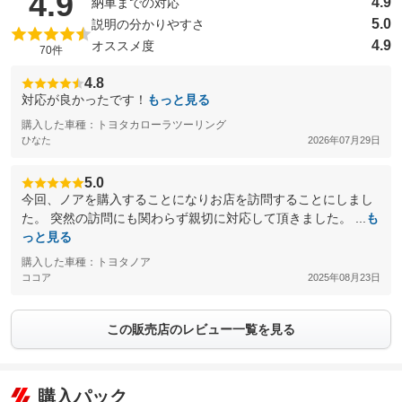
（5点満点中）
4.9
4.9
納車までの対応
5.0
説明の分かりやすさ
4.9
オススメ度
70件
4.8
対応が良かったです！
もっと見る
購入した車種：トヨタカローラツーリング
ひなた
2026年07月29日
5.0
今回、ノアを購入することになりお店を訪問することにしまし
た。 突然の訪問にも関わらず親切に対応して頂きました。 ...
も
っと見る
購入した車種：トヨタノア
ココア
2025年08月23日
この販売店のレビュー一覧を見る
購入パック