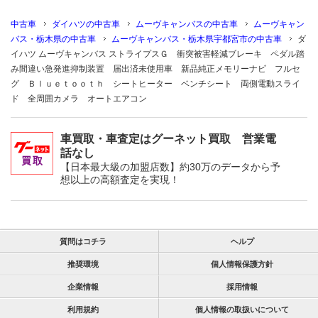
中古車
ダイハツの中古車
ムーヴキャンバスの中古車
ムーヴキャン
バス・栃木県の中古車
ムーヴキャンバス・栃木県宇都宮市の中古車
ダ
イハツ ムーヴキャンバス ストライプスＧ 衝突被害軽減ブレーキ ペダル踏
み間違い急発進抑制装置 届出済未使用車 新品純正メモリーナビ フルセ
グ Ｂｌｕｅｔｏｏｔｈ シートヒーター ベンチシート 両側電動スライ
ド 全周囲カメラ オートエアコン
車買取・車査定はグーネット買取 営業電
話なし
【日本最大級の加盟店数】約30万のデータから予
想以上の高額査定を実現！
質問はコチラ
ヘルプ
推奨環境
個人情報保護方針
企業情報
採用情報
利用規約
個人情報の取扱いについて