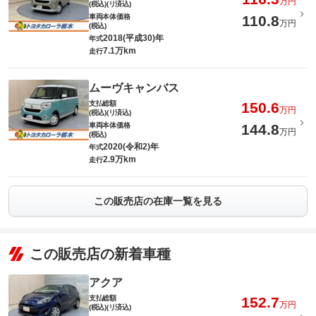
万円
(税込)(リ済込)
車両本体価格
110.8
万円
(税込)
2018(平成30)年
年式
7.1万km
走行
ムーヴキャンバス
支払総額
150.6
万円
(税込)(リ済込)
車両本体価格
144.8
万円
(税込)
2020(令和2)年
年式
2.9万km
走行
この販売店の在庫一覧を見る
この販売店の新着車種
アクア
支払総額
152.7
万円
(税込)(リ済込)