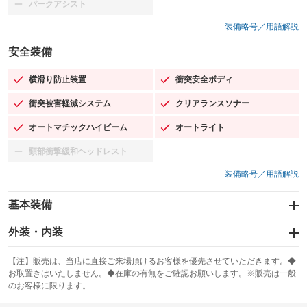
パークアシスト
：装備なし
装備略号／用語解説
安全装備
横滑り防止装置
衝突安全ボディ
：装備あり
：装備あり
衝突被害軽減システム
クリアランスソナー
：装備あり
：装備あり
オートマチックハイビーム
オートライト
：装備あり
：装備あり
頸部衝撃緩和ヘッドレスト
：装備なし
装備略号／用語解説
基本装備
エアバッグ：運転席/助手席/サイド
外装・内装
：装備あり
スライドドア：両面電動
カーナビ：メモリーナビ他
：装備あり
：装備あり
【注】販売は、当店に直接ご来場頂けるお客様を優先させていただきます。◆
お取置きはいたしません。◆在庫の有無をご確認お願いします。※販売は一般
サンルーフ
ABS
TV：フルセグ
：装備なし
：装備あり
：装備あり
のお客様に限ります。
エアコン
Wエアコン
オーディオ：CDまたはCDチェンジャー／ミュージックプレイヤー接続
：装備あり
：装備なし