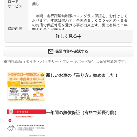
ロード
無し
サービス
１年間：走行距離無制限のロングラン保証を、お付けして
おります。年式は問わず、全国約５，０００ヶ所のトヨタ
のお店で保証修理を受ける事が出来ます。更に有料で２年
保証内容
間の延長も出来ます。
詳しく見る
保証内容について問い合わせる
計60項目
保証内容を確認する
保証項目
約６０項目・５０００部品が対象のロングラン保証。全国
約５０００か所で保証修理可能です。
※消耗部品（タイヤ・バッテリー・ブレーキパッド等）は保証対象外です。
修理回数
無制限
新しいお車の『乗り方』始めました！
上限金額
車両本体価格
免責金
無し
保証修理
-
受付先
一年間の無償保証（有料で延長可能）
整備付 法定12ヶ月または法定24ヶ月点検整備付
法定整備
※車検なし・車検整備付の場合は法定24ヶ月点検整備付
※商用車は6ヶ月または12ヶ月点検整備付