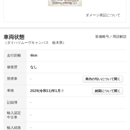
ダメージ表記について
車両状態
装備略号／用語解説
（ダイハツムーヴキャンバス 栃木県）
走行距離
4km
修復歴
なし
禁煙車
-
車内の匂いについて聞く
車検
2029(令和11)年1月
納期について聞く
?
記録簿
-
輸入認定
-
中古車
輸入経路
-