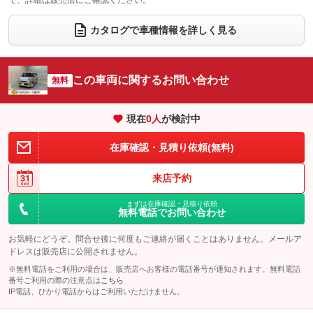
で、詳細は販売店にご確認ください。
ウォークスルー
後席モニター
：装備なし
：装備なし
カタログで車種情報を詳しく見る
電動リアゲート
フロントカメラ
：装備なし
：装備あり
シートエアコン
全周囲カメラ
：装備なし
：装備あり
この車両に関するお問い合わせ
サイドカメラ
無料
ルーフレール
：装備あり
：装備なし
エアサスペンション
ヘッドライトウォッシャー
：装備なし
：装備なし
現在
0
人
が検討中
装備略号／用語解説
在庫確認・見積り依頼(無料)
来店予約
まずは在庫確認・見積り依頼
無料電話でお問い合わせ
お気軽にどうぞ。問合せ後に何度もご連絡が届くことはありません。メールア
ドレスは販売店に公開されません。
※無料電話をご利用の場合は、販売店へお客様の電話番号が通知されます。無料電話
番号ご利用の際の注意点は
こちら
IP電話、ひかり電話からはご利用いただけません。