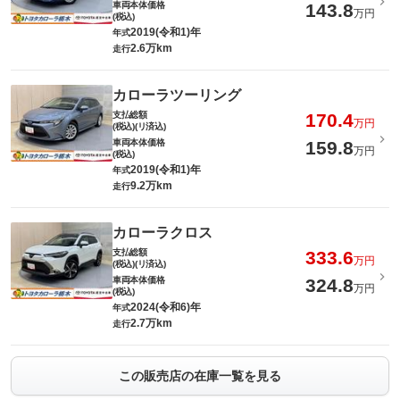
車両本体価格
143.8
万円
(税込)
2019(令和1)年
年式
2.6万km
走行
カローラツーリング
支払総額
170.4
万円
(税込)(リ済込)
車両本体価格
159.8
万円
(税込)
2019(令和1)年
年式
9.2万km
走行
カローラクロス
支払総額
333.6
万円
(税込)(リ済込)
車両本体価格
324.8
万円
(税込)
2024(令和6)年
年式
2.7万km
走行
この販売店の在庫一覧を見る