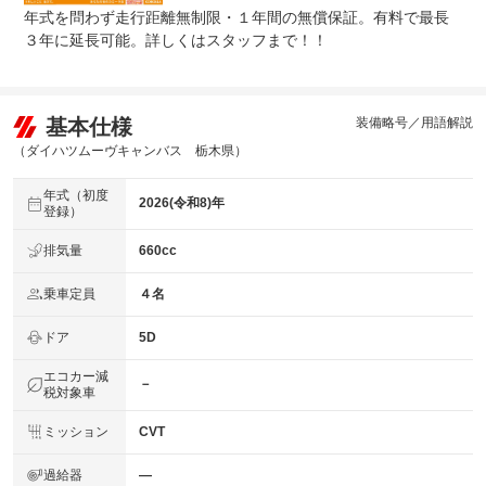
法定整備
納車前点検整備：納車までに自社工場で入念な点検整備を
年式を問わず走行距離無制限・１年間の無償保証。有料で最長
について
実施いたします。
３年に延長可能。詳しくはスタッフまで！！
基本仕様
装備略号／用語解説
（ダイハツムーヴキャンバス 栃木県）
年式（初度
2026(令和8)年
登録）
排気量
660cc
乗車定員
４名
ドア
5D
エコカー減
－
税対象車
ミッション
CVT
過給器
―