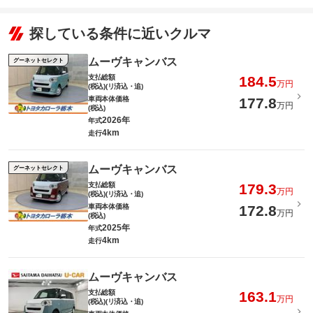
探している条件に近いクルマ
ムーヴキャンバス
グーネットセレクト
支払総額
184.5
万円
(税込)(リ済込・追)
車両本体価格
177.8
万円
(税込)
2026年
年式
4km
走行
ムーヴキャンバス
グーネットセレクト
支払総額
179.3
万円
(税込)(リ済込・追)
車両本体価格
172.8
万円
(税込)
2025年
年式
4km
走行
ムーヴキャンバス
支払総額
163.1
万円
(税込)(リ済込・追)