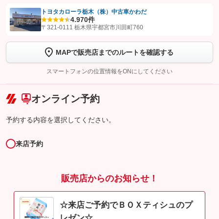
トヨタカローラ栃木（株）中古車かわだ
4.9
70件
【STEP1】
認証画面でグーネットを友だち追加してから「許可する」ボタンを押
〒321-0111 栃木県宇都宮市川田町760
します
MAPで販売店までのルートを確認する
【STEP2】
トーク画面で
ボタンをタップして問い合わせを
完了してください。
スマートフォンの位置情報をONにしてください
こちら
オンライン予約
予約する内容を選択してください。
来店予約
販売店からのお知らせ！
☆来店ご予約でＢＯＸティシュのプ
レゼン☆