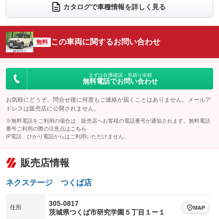
電動リアゲート
フロントカメラ
カタログで車種情報を詳しく見る
：装備なし
：装備なし
シートエアコン
全周囲カメラ
：装備なし
：装備なし
サイドカメラ
ルーフレール
この車両に関するお問い合わせ
：装備なし
無料
：装備なし
エアサスペンション
ヘッドライトウォッシャー
：装備なし
：装備なし
装備略号／用語解説
まずは在庫確認・見積り依頼
無料電話でお問い合わせ
お気軽にどうぞ。問合せ後に何度もご連絡が届くことはありません。メールア
ドレスは販売店に公開されません。
※無料電話をご利用の場合は、販売店へお客様の電話番号が通知されます。無料電話
番号ご利用の際の注意点は
こちら
IP電話、ひかり電話からはご利用いただけません。
販売店情報
ネクステージ つくば店
305-0817
住所
MAP
茨城県つくば市研究学園５丁目１ー１