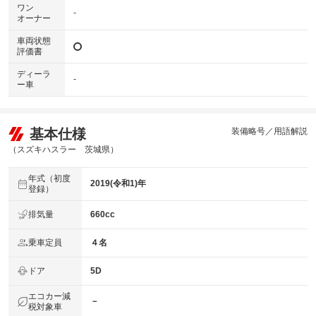
ワン
-
オーナー
車両状態
評価書
ディーラ
-
ー車
基本仕様
装備略号／用語解説
（スズキハスラー 茨城県）
年式（初度
2019(令和1)年
登録）
排気量
660cc
乗車定員
４名
ドア
5D
エコカー減
－
税対象車