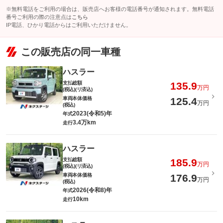
※無料電話をご利用の場合は、販売店へお客様の電話番号が通知されます。無料電話
番号ご利用の際の注意点は
こちら
IP電話、ひかり電話からはご利用いただけません。
この販売店の同一車種
ハスラー
支払総額
135.9
万円
(税込)(リ済込)
車両本体価格
125.4
万円
(税込)
2023(令和5)年
年式
3.4万km
走行
ハスラー
支払総額
185.9
万円
(税込)(リ済込)
車両本体価格
176.9
万円
(税込)
2026(令和8)年
年式
10km
走行