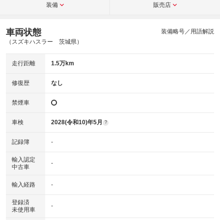
装備
販売店
車両状態
装備略号／用語解説
（スズキハスラー 茨城県）
走行距離
1.5万km
修復歴
なし
禁煙車
車検
2028(令和10)年5月
?
記録簿
-
輸入認定
-
中古車
輸入経路
-
登録済
-
未使用車