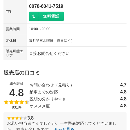
0078-6041-7519
TEL
無料電話
営業時間
10:00～20:00
定休日
毎月第三水曜日（祝日除く）
販売可能エ
直接お問合せください
リア
販売店の口コミ
総合評価
4.7
お問い合わせ（見積り）
（5点満点中）
4.8
4.8
納車までの対応
4.8
説明の分かりやすさ
4.8
オススメ度
831件
3.8
お若い担当者さんでしたが、一生懸命対応してくださいまし
た。 納車が楽しみです。
もっと見る