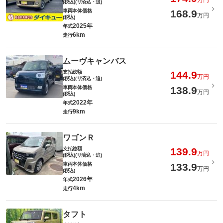
万円
(税込)(リ済込・追)
車両本体価格
168.9
万円
(税込)
2025年
年式
6km
走行
ムーヴキャンバス
支払総額
144.9
万円
(税込)(リ済込・追)
車両本体価格
138.9
万円
(税込)
2022年
年式
9km
走行
ワゴンＲ
支払総額
139.9
万円
(税込)(リ済込・追)
車両本体価格
133.9
万円
(税込)
2026年
年式
4km
走行
タフト