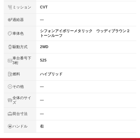
ミッション
CVT
過給器
―
シフォンアイボリーメタリック ウッディブラウン２
車体色
トーンルーフ
駆動方式
2WD
車台番号下
525
3桁
燃料
ハイブリッド
その他
―
全体のサイ
―
ズ
荷台寸法
―
ハンドル
右