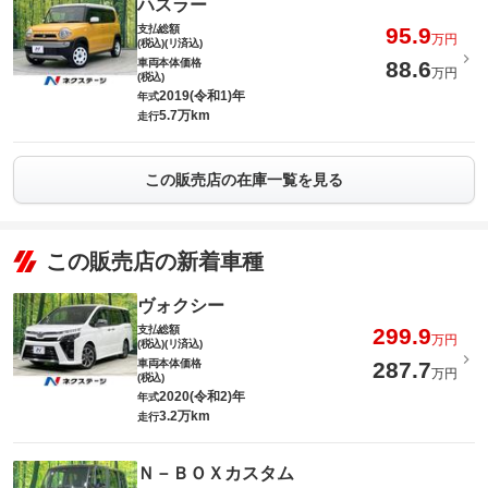
ハスラー
支払総額
95.9
万円
(税込)(リ済込)
車両本体価格
88.6
万円
(税込)
2019(令和1)年
年式
5.7万km
走行
この販売店の在庫一覧を見る
この販売店の新着車種
ヴォクシー
支払総額
299.9
万円
(税込)(リ済込)
車両本体価格
287.7
万円
(税込)
2020(令和2)年
年式
3.2万km
走行
Ｎ－ＢＯＸカスタム