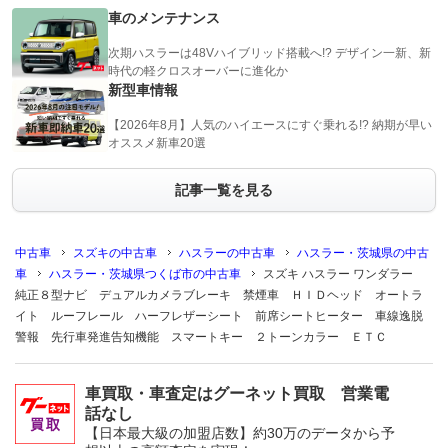
車のメンテナンス
次期ハスラーは48Vハイブリッド搭載へ!? デザイン一新、新
時代の軽クロスオーバーに進化か
新型車情報
【2026年8月】人気のハイエースにすぐ乗れる!? 納期が早い
オススメ新車20選
記事一覧を見る
中古車
スズキの中古車
ハスラーの中古車
ハスラー・茨城県の中古
車
ハスラー・茨城県つくば市の中古車
スズキ ハスラー ワンダラー
純正８型ナビ デュアルカメラブレーキ 禁煙車 ＨＩＤヘッド オートラ
イト ルーフレール ハーフレザーシート 前席シートヒーター 車線逸脱
警報 先行車発進告知機能 スマートキー ２トーンカラー ＥＴＣ
車買取・車査定はグーネット買取 営業電
話なし
【日本最大級の加盟店数】約30万のデータから予