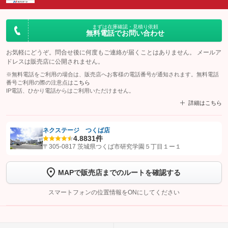
まずは在庫確認・見積り依頼
無料電話でお問い合わせ
お気軽にどうぞ。問合せ後に何度もご連絡が届くことはありません。 メールア
ドレスは販売店に公開されません。
※無料電話をご利用の場合は、販売店へお客様の電話番号が通知されます。無料電話
番号ご利用の際の注意点は
こちら
IP電話、ひかり電話からはご利用いただけません。
詳細はこちら
ネクステージ つくば店
4.8
831件
【STEP1】
認証画面でグーネットを友だち追加してから「許可する」ボタンを押
〒305-0817 茨城県つくば市研究学園５丁目１ー１
します
MAPで販売店までのルートを確認する
【STEP2】
トーク画面で
ボタンをタップして問い合わせを
完了してください。
スマートフォンの位置情報をONにしてください
こちら