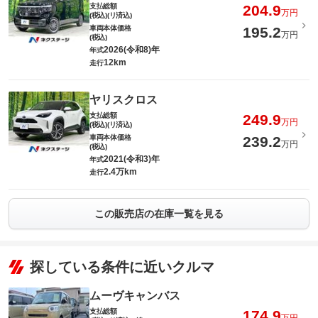
支払総額
204.9
万円
(税込)(リ済込)
車両本体価格
195.2
万円
(税込)
2026(令和8)年
年式
12km
走行
ヤリスクロス
支払総額
249.9
万円
(税込)(リ済込)
車両本体価格
239.2
万円
(税込)
2021(令和3)年
年式
2.4万km
走行
この販売店の在庫一覧を見る
探している条件に近いクルマ
ムーヴキャンバス
支払総額
174.9