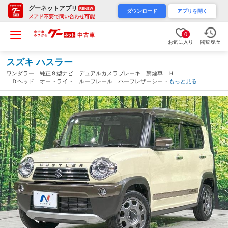
グーネットアプリ
RENEW
ダウンロード
アプリを開く
メアド不要で問い合わせ可能
0
お気に入り
閲覧履歴
スズキ ハスラー
ワンダラー 純正８型ナビ デュアルカメラブレーキ 禁煙車 Ｈ
ＩＤヘッド オートライト ルーフレール ハーフレザーシート
もっと見る
前席シートヒーター 車線逸脱警報 先行車発進告知機能 スマー
トキー ２トーンカラー ＥＴＣ（茨城県）