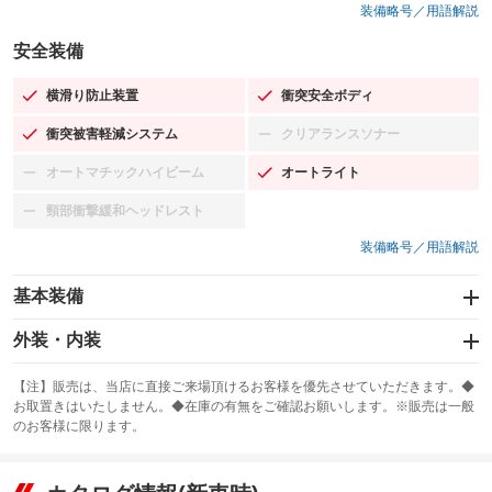
装備略号／用語解説
安全装備
横滑り防止装置
衝突安全ボディ
：装備あり
：装備あり
衝突被害軽減システム
クリアランスソナー
：装備あり
：装備なし
オートマチックハイビーム
オートライト
：装備なし
：装備あり
頸部衝撃緩和ヘッドレスト
：装備なし
装備略号／用語解説
基本装備
エアバッグ：運転席/助手席
外装・内装
：装備あり
スライドドア
カーナビ：SDナビ
：装備なし
：装備あり
【注】販売は、当店に直接ご来場頂けるお客様を優先させていただきます。◆
お取置きはいたしません。◆在庫の有無をご確認お願いします。※販売は一般
サンルーフ
ABS
TV：フルセグ
：装備なし
：装備あり
：装備あり
のお客様に限ります。
エアコン
Wエアコン
オーディオ：CDまたはCDチェンジャー
：装備あり
：装備なし
：装備あり
リフトアップ
パワーステアリング