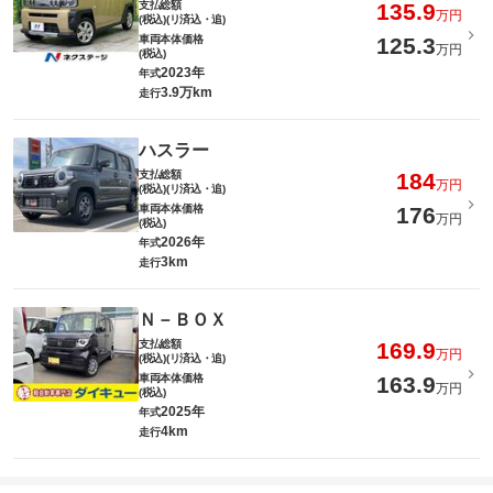
支払総額
135.9
万円
(税込)(リ済込・追)
車両本体価格
125.3
万円
(税込)
2023年
年式
3.9万km
走行
ハスラー
支払総額
184
万円
(税込)(リ済込・追)
車両本体価格
176
万円
(税込)
2026年
年式
3km
走行
Ｎ－ＢＯＸ
支払総額
169.9
万円
(税込)(リ済込・追)
車両本体価格
163.9
万円
(税込)
2025年
年式
4km
走行