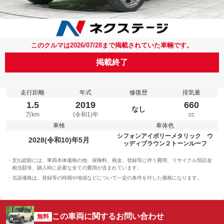
このクルマは2026/07/28まで掲載されていた車輛です。
掲載終了
走行距離
年式
修復歴
排気量
1.5
2019
660
なし
万km
(令和1)年
cc
車検
車体色
シフォンアイボリーメタリック ウ
2028(令和10)年5月
ッディブラウン２トーンルーフ
支払総額には、車両本体価格の他、保険料、税金、登録等に伴う費用、リサイクル預託金
相当額等、購入時に必要な全ての費用が含まれています。
当該価格は、登録等の時期や地域などについて一定の条件を付した価格になります。
この車両に関するお問い合わせ
無料