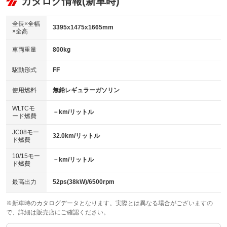
カタログ情報(新車時)
ビジュアル：-／DVD再生
：装備なし
：装備あり
：装備あり
ダウンヒルアシストコントロール
アルミホイール
：装備なし
：装備なし
全長×全幅
3395x1475x1665mm
×全高
パワーウィンドウ
盗難防止システム
革シート
ハーフレザーシート
：装備あり
：装備あり
：装備なし
：装備あり
車両重量
800kg
アイドリングストップ
ドライブレコーダー
キーレス
LEDヘッドランプ
：装備あり
：装備なし
：装備あり
：装備なし
USB入力端子
Bluetooth接続
駆動形式
FF
HID(キセノンライト)
ポータブルナビ
：装備なし
：装備あり
：装備あり
：装備なし
100V電源
クリーンディーゼル
バックカメラ
ETC
使用燃料
無鉛レギュラーガソリン
：装備なし
：装備なし
：装備なし
：装備あり
センターデフロック
エアロ
スマートキー
：装備なし
WLTCモ
：装備なし
：装備あり
－km/リットル
ード燃費
レンタカーアップ
展示・試乗車
ローダウン
ランフラットタイヤ
：装備なし
：装備なし
：装備なし
：装備なし
JC08モー
32.0km/リットル
ド燃費
電動格納ミラー
パワーシート
3列シート
：装備あり
：装備なし
：装備なし
10/15モー
装備略号／用語解説
－km/リットル
ベンチシート
フルフラットシート
ド燃費
：装備なし
：装備なし
チップアップシート
オットマン
：装備なし
：装備なし
最高出力
52ps(38kW)/6500rpm
電動格納サードシート
シートヒーター
：装備なし
：装備あり
※新車時のカタログデータとなります。実際とは異なる場合がございますの
で、詳細は販売店にご確認ください。
ウォークスルー
後席モニター
：装備なし
：装備なし