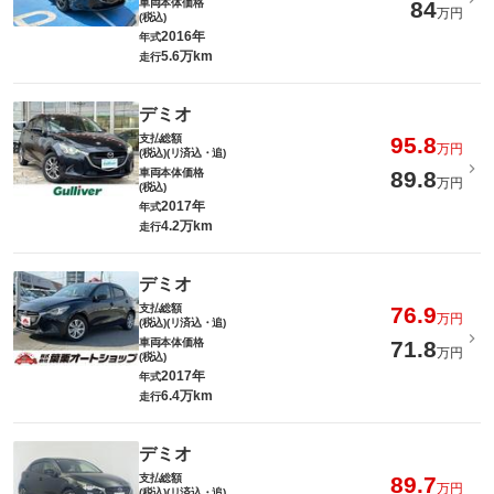
車両本体価格
84
万円
(税込)
2016年
年式
5.6万km
走行
デミオ
支払総額
95.8
万円
(税込)(リ済込・追)
車両本体価格
89.8
万円
(税込)
2017年
年式
4.2万km
走行
デミオ
支払総額
76.9
万円
(税込)(リ済込・追)
車両本体価格
71.8
万円
(税込)
2017年
年式
6.4万km
走行
デミオ
支払総額
89.7
万円
(税込)(リ済込・追)