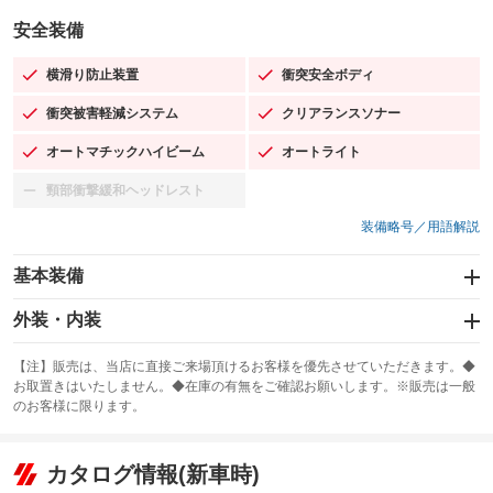
安全装備
横滑り防止装置
衝突安全ボディ
：装備あり
：装備あり
衝突被害軽減システム
クリアランスソナー
：装備あり
：装備あり
オートマチックハイビーム
オートライト
：装備あり
：装備あり
頸部衝撃緩和ヘッドレスト
：装備なし
装備略号／用語解説
基本装備
エアバッグ：運転席/助手席/サイド
外装・内装
：装備あり
スライドドア
カーナビ：SDナビ
：装備なし
：装備あり
【注】販売は、当店に直接ご来場頂けるお客様を優先させていただきます。◆
お取置きはいたしません。◆在庫の有無をご確認お願いします。※販売は一般
サンルーフ
ABS
TV：フルセグ
：装備なし
：装備あり
：装備あり
のお客様に限ります。
エアコン
Wエアコン
オーディオ：CDまたはCDチェンジャー
：装備あり
：装備なし
：装備あり
リフトアップ
パワーステアリング
カタログ情報(新車時)
ビジュアル：-／DVD再生
：装備なし
：装備あり
：装備あり