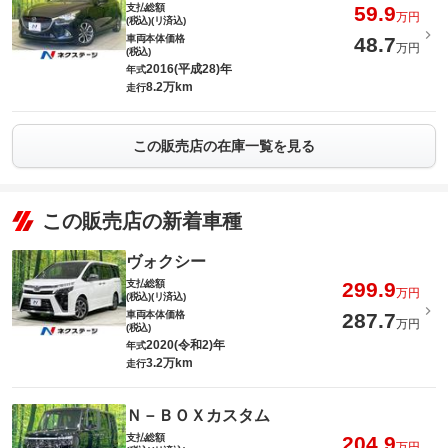
支払総額
59.9
万円
(税込)(リ済込)
車両本体価格
48.7
万円
(税込)
2016(平成28)年
年式
8.2万km
走行
この販売店の在庫一覧を見る
この販売店の新着車種
ヴォクシー
支払総額
299.9
万円
(税込)(リ済込)
車両本体価格
287.7
万円
(税込)
2020(令和2)年
年式
3.2万km
走行
Ｎ－ＢＯＸカスタム
支払総額
204.9
万円