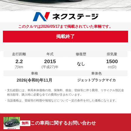
このクルマは2026/05/17まで掲載されていた車輛です。
掲載終了
走行距離
年式
修復歴
排気量
2.2
2015
1500
なし
万km
(平成27)年
cc(D)
車検
車体色
2026(令和8)年11月
ジェットブラックマイカ
支払総額には、車両本体価格の他、保険料、税金、登録等に伴う費用、リサイクル預託金
相当額等、購入時に必要な全ての費用が含まれています。
当該価格は、登録等の時期や地域などについて一定の条件を付した価格になります。
この車両に関するお問い合わせ
無料