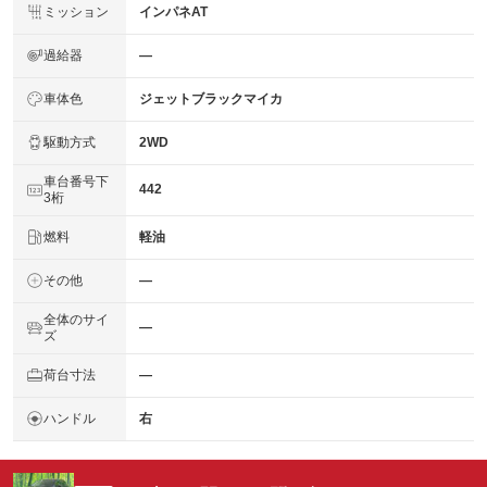
ミッション
インパネAT
過給器
―
車体色
ジェットブラックマイカ
駆動方式
2WD
車台番号下
442
3桁
燃料
軽油
その他
―
全体のサイ
―
ズ
荷台寸法
―
ハンドル
右