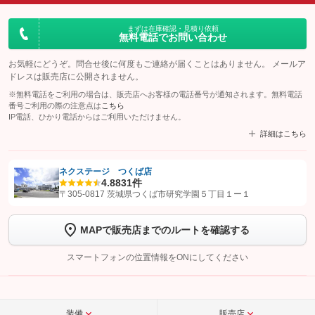
まずは在庫確認・見積り依頼
無料電話でお問い合わせ
お気軽にどうぞ。問合せ後に何度もご連絡が届くことはありません。 メールア
ドレスは販売店に公開されません。
※無料電話をご利用の場合は、販売店へお客様の電話番号が通知されます。無料電話
番号ご利用の際の注意点は
こちら
IP電話、ひかり電話からはご利用いただけません。
詳細はこちら
ネクステージ つくば店
4.8
831件
【STEP1】
認証画面でグーネットを友だち追加してから「許可する」ボタンを押
〒305-0817 茨城県つくば市研究学園５丁目１ー１
します
MAPで販売店までのルートを確認する
【STEP2】
トーク画面で
ボタンをタップして問い合わせを
完了してください。
スマートフォンの位置情報をONにしてください
こちら
装備
販売店