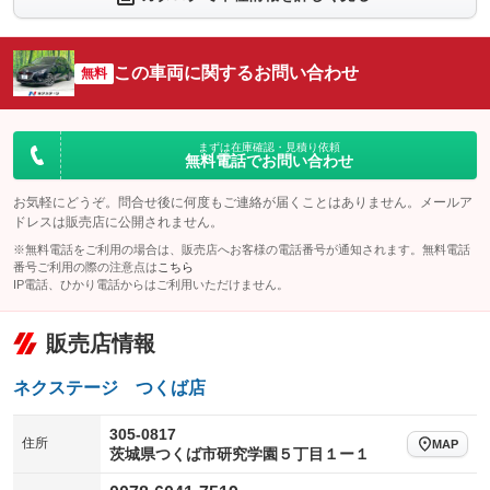
シートエアコン
全周囲カメラ
：装備なし
：装備なし
サイドカメラ
ルーフレール
この車両に関するお問い合わせ
：装備なし
無料
：装備なし
エアサスペンション
ヘッドライトウォッシャー
：装備なし
：装備なし
装備略号／用語解説
まずは在庫確認・見積り依頼
無料電話でお問い合わせ
お気軽にどうぞ。問合せ後に何度もご連絡が届くことはありません。メールア
ドレスは販売店に公開されません。
※無料電話をご利用の場合は、販売店へお客様の電話番号が通知されます。無料電話
番号ご利用の際の注意点は
こちら
IP電話、ひかり電話からはご利用いただけません。
販売店情報
ネクステージ つくば店
305-0817
住所
MAP
茨城県つくば市研究学園５丁目１ー１