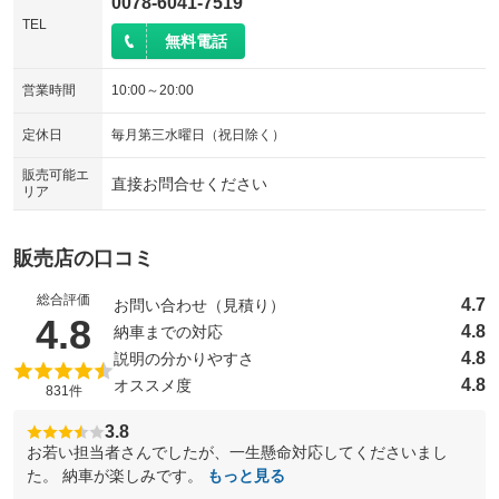
0078-6041-7519
TEL
無料電話
営業時間
10:00～20:00
定休日
毎月第三水曜日（祝日除く）
販売可能エ
直接お問合せください
リア
販売店の口コミ
総合評価
4.7
お問い合わせ（見積り）
（5点満点中）
4.8
4.8
納車までの対応
4.8
説明の分かりやすさ
4.8
オススメ度
831件
3.8
お若い担当者さんでしたが、一生懸命対応してくださいまし
た。 納車が楽しみです。
もっと見る