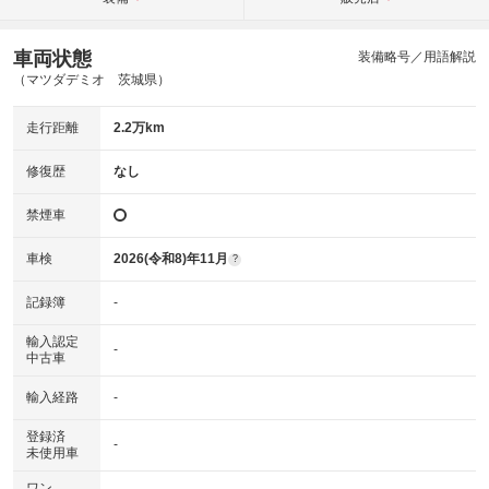
車両状態
装備略号／用語解説
（マツダデミオ 茨城県）
走行距離
2.2万km
修復歴
なし
禁煙車
車検
2026(令和8)年11月
?
記録簿
-
輸入認定
-
中古車
輸入経路
-
登録済
-
未使用車
ワン