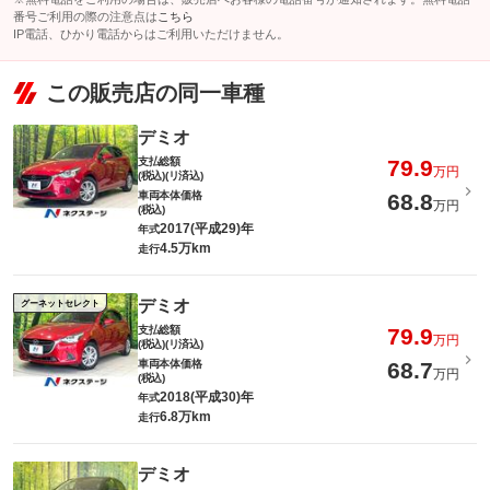
番号ご利用の際の注意点は
こちら
IP電話、ひかり電話からはご利用いただけません。
この販売店の同一車種
デミオ
支払総額
79.9
万円
(税込)(リ済込)
車両本体価格
68.8
万円
(税込)
2017(平成29)年
年式
4.5万km
走行
デミオ
グーネットセレクト
支払総額
79.9
万円
(税込)(リ済込)
車両本体価格
68.7
万円
(税込)
2018(平成30)年
年式
6.8万km
走行
デミオ