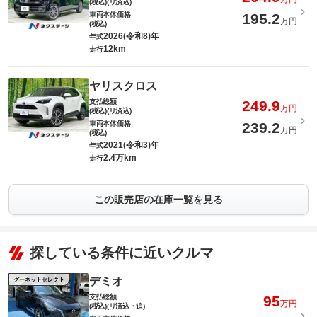
(税込)(リ済込)
車両本体価格
195.2
万円
(税込)
2026(令和8)年
年式
12km
走行
ヤリスクロス
支払総額
249.9
万円
(税込)(リ済込)
車両本体価格
239.2
万円
(税込)
2021(令和3)年
年式
2.4万km
走行
この販売店の在庫一覧を見る
探している条件に近いクルマ
デミオ
グーネットセレクト
支払総額
95
万円
(税込)(リ済込・追)