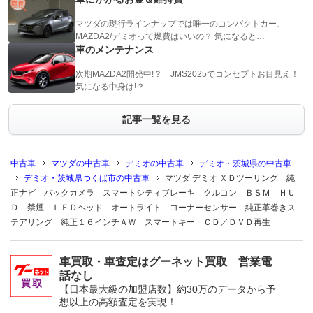
マツダの現行ラインナップでは唯一のコンパクトカー、
MAZDA2/デミオって燃費はいいの？ 気になると…
車のメンテナンス
次期MAZDA2開発中!？ JMS2025でコンセプトお目見え！
気になる中身は!？
記事一覧を見る
中古車
マツダの中古車
デミオの中古車
デミオ・茨城県の中古車
デミオ・茨城県つくば市の中古車
マツダ デミオ ＸＤツーリング 純
正ナビ バックカメラ スマートシティブレーキ クルコン ＢＳＭ ＨＵ
Ｄ 禁煙 ＬＥＤヘッド オートライト コーナーセンサー 純正革巻きス
テアリング 純正１６インチＡＷ スマートキー ＣＤ／ＤＶＤ再生
車買取・車査定はグーネット買取 営業電
話なし
【日本最大級の加盟店数】約30万のデータから予
想以上の高額査定を実現！