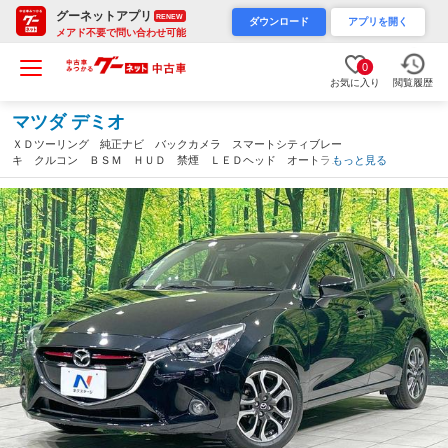
グーネットアプリ
RENEW
ダウンロード
アプリを開く
メアド不要で問い合わせ可能
0
お気に入り
閲覧履歴
マツダ デミオ
ＸＤツーリング 純正ナビ バックカメラ スマートシティブレー
キ クルコン ＢＳＭ ＨＵＤ 禁煙 ＬＥＤヘッド オートライ
もっと見る
ト コーナーセンサー 純正革巻きステアリング 純正１６インチ
ＡＷ スマートキー ＣＤ／ＤＶＤ再生（茨城県）