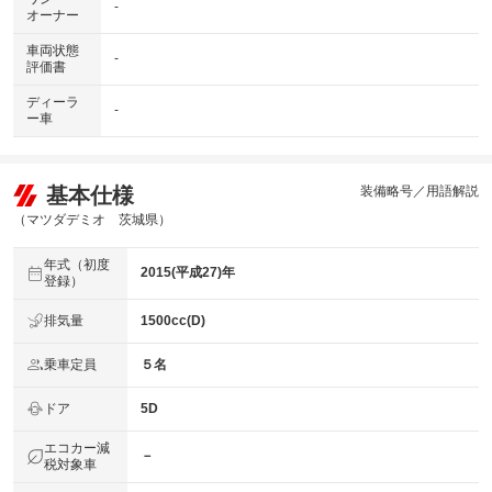
-
オーナー
車両状態
-
評価書
ディーラ
-
ー車
基本仕様
装備略号／用語解説
（マツダデミオ 茨城県）
年式（初度
2015(平成27)年
登録）
排気量
1500cc(D)
乗車定員
５名
ドア
5D
エコカー減
－
税対象車