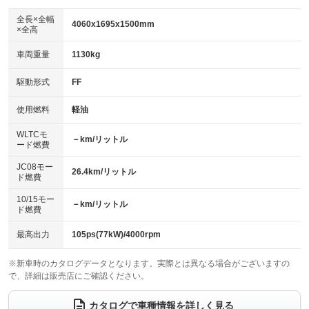
ダウンヒルアシストコントロール
アルミホイール：16インチ
：装備なし
：装備あり
全長×全幅
4060x1695x1500mm
×全高
パワーウィンドウ
盗難防止システム
革シート
ハーフレザーシート
：装備あり
：装備あり
：装備なし
：装備なし
車両重量
1130kg
アイドリングストップ
ドライブレコーダー
キーレス
LEDヘッドランプ
：装備あり
：装備なし
：装備あり
：装備あり
USB入力端子
Bluetooth接続
駆動形式
FF
HID(キセノンライト)
ポータブルナビ
：装備なし
：装備あり
：装備なし
：装備なし
100V電源
クリーンディーゼル
バックカメラ
ETC
使用燃料
軽油
：装備なし
：装備なし
：装備あり
：装備なし
センターデフロック
エアロ
スマートキー
：装備なし
WLTCモ
：装備なし
：装備あり
－km/リットル
ード燃費
レンタカーアップ
展示・試乗車
ローダウン
ランフラットタイヤ
：装備なし
：装備なし
：装備なし
：装備なし
JC08モー
26.4km/リットル
ド燃費
電動格納ミラー
パワーシート
3列シート
：装備あり
：装備なし
：装備なし
10/15モー
装備略号／用語解説
－km/リットル
ベンチシート
フルフラットシート
ド燃費
：装備なし
：装備なし
チップアップシート
オットマン
：装備なし
：装備なし
最高出力
105ps(77kW)/4000rpm
電動格納サードシート
シートヒーター
：装備なし
：装備なし
※新車時のカタログデータとなります。実際とは異なる場合がございますの
で、詳細は販売店にご確認ください。
ウォークスルー
後席モニター
：装備なし
：装備なし
電動リアゲート
フロントカメラ
カタログで車種情報を詳しく見る
：装備なし
：装備なし