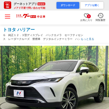
グーネットアプリ
RENEW
ダウンロード
アプリを開く
メアド不要で問い合わせ可能
0
お気に入り
閲覧履歴
トヨタ ハリアー
Ｇ 純正１２．３型ディスプレイ バックカメラ セーフティセン
ス レーダークルーズ 禁煙車 デジタルインナーミラー ハンズ
もっと見る
フリーパワーバックドア パワーシート ＥＴＣ２．０ ドラレ
コ Ｂｌｕｅｔｏｏｔｈ再生（栃木県）