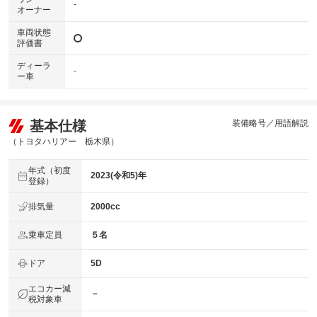
-
オーナー
車両状態
評価書
ディーラ
-
ー車
基本仕様
装備略号／用語解説
（トヨタハリアー 栃木県）
年式（初度
2023(令和5)年
登録）
排気量
2000cc
乗車定員
５名
ドア
5D
エコカー減
－
税対象車