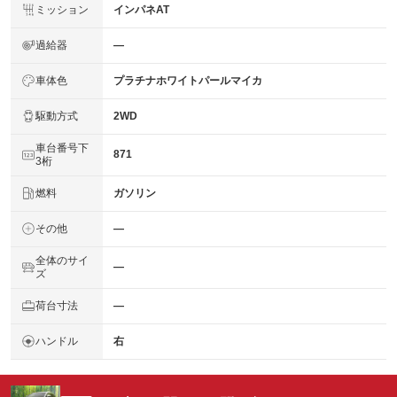
ミッション
インパネAT
過給器
―
車体色
プラチナホワイトパールマイカ
駆動方式
2WD
車台番号下
871
3桁
燃料
ガソリン
その他
―
全体のサイ
―
ズ
荷台寸法
―
ハンドル
右