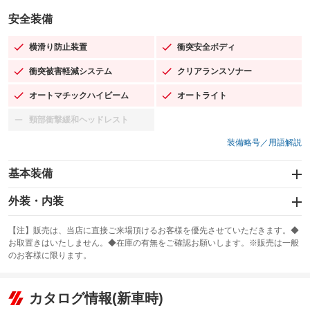
安全装備
横滑り防止装置
衝突安全ボディ
：装備あり
：装備あり
衝突被害軽減システム
クリアランスソナー
：装備あり
：装備あり
オートマチックハイビーム
オートライト
：装備あり
：装備あり
頸部衝撃緩和ヘッドレスト
：装備なし
装備略号／用語解説
基本装備
エアバッグ：運転席/助手席/サイド
外装・内装
：装備あり
スライドドア
カーナビ
：装備なし
：装備なし
【注】販売は、当店に直接ご来場頂けるお客様を優先させていただきます。◆
お取置きはいたしません。◆在庫の有無をご確認お願いします。※販売は一般
サンルーフ
ABS
TV：フルセグ
：装備なし
：装備あり
：装備あり
のお客様に限ります。
エアコン
Wエアコン
オーディオ
：装備あり
：装備なし
：装備なし
リフトアップ
パワーステアリング
カタログ情報(新車時)
ビジュアル
：装備なし
：装備あり
：装備なし