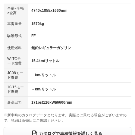
ダウンヒルアシストコントロール
アルミホイール：18インチ
：装備なし
：装備あり
全長×全幅
4740x1855x1660mm
×全高
パワーウィンドウ
盗難防止システム
革シート
ハーフレザーシート
：装備あり
：装備あり
：装備なし
：装備あり
車両重量
1570kg
アイドリングストップ
ドライブレコーダー
キーレス
LEDヘッドランプ
：装備なし
：装備あり
：装備あり
：装備あり
USB入力端子
Bluetooth接続
駆動形式
FF
HID(キセノンライト)
ポータブルナビ
：装備あり
：装備あり
：装備なし
：装備なし
100V電源
クリーンディーゼル
バックカメラ
ETC2.0
使用燃料
無鉛レギュラーガソリン
：装備なし
：装備なし
：装備あり
：装備あり
センターデフロック
エアロ
スマートキー
：装備なし
WLTCモ
：装備なし
：装備あり
15.4km/リットル
ード燃費
レンタカーアップ
展示・試乗車
ローダウン
ランフラットタイヤ
：装備なし
：装備なし
：装備なし
：装備なし
JC08モー
－km/リットル
ド燃費
電動格納ミラー
パワーシート
3列シート
：装備あり
：装備あり
：装備なし
10/15モー
装備略号／用語解説
－km/リットル
ベンチシート
フルフラットシート
ド燃費
：装備なし
：装備なし
チップアップシート
オットマン
：装備なし
：装備なし
最高出力
171ps(126kW)/6600rpm
電動格納サードシート
シートヒーター
：装備なし
：装備なし
※新車時のカタログデータとなります。実際とは異なる場合がございますの
で、詳細は販売店にご確認ください。
ウォークスルー
後席モニター
：装備なし
：装備なし
電動リアゲート
フロントカメラ
カタログで車種情報を詳しく見る
：装備あり
：装備なし