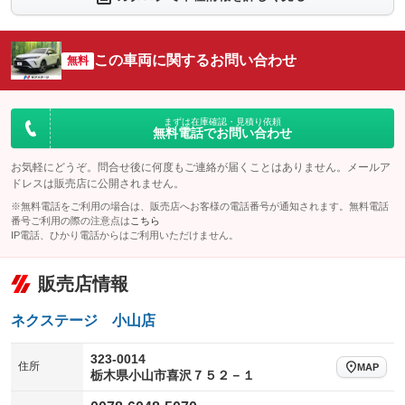
シートエアコン
全周囲カメラ
：装備なし
：装備なし
サイドカメラ
ルーフレール
この車両に関するお問い合わせ
：装備なし
無料
：装備なし
エアサスペンション
ヘッドライトウォッシャー
：装備なし
：装備なし
装備略号／用語解説
まずは在庫確認・見積り依頼
無料電話でお問い合わせ
お気軽にどうぞ。問合せ後に何度もご連絡が届くことはありません。メールア
ドレスは販売店に公開されません。
※無料電話をご利用の場合は、販売店へお客様の電話番号が通知されます。無料電話
番号ご利用の際の注意点は
こちら
IP電話、ひかり電話からはご利用いただけません。
販売店情報
ネクステージ 小山店
323-0014
住所
MAP
栃木県小山市喜沢７５２－１