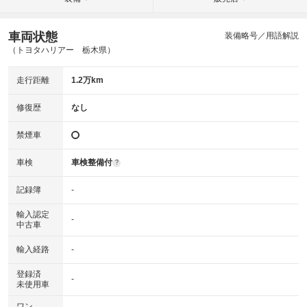
車両状態
装備略号／用語解説
（トヨタハリアー 栃木県）
走行距離
1.2万km
修復歴
なし
禁煙車
車検
車検整備付
?
記録簿
-
輸入認定
-
中古車
輸入経路
-
登録済
-
未使用車
ワン