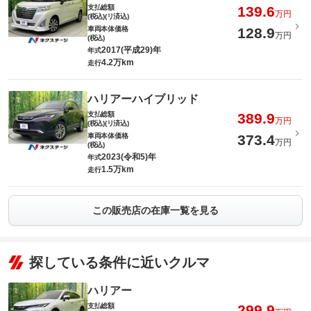
支払総額
139.6
万円
(税込)(リ済込)
車両本体価格
128.9
万円
(税込)
2017(平成29)年
年式
4.2万km
走行
ハリアーハイブリッド
支払総額
389.9
万円
(税込)(リ済込)
車両本体価格
373.4
万円
(税込)
2023(令和5)年
年式
1.5万km
走行
この販売店の在庫一覧を見る
探している条件に近いクルマ
ハリアー
支払総額
299.9