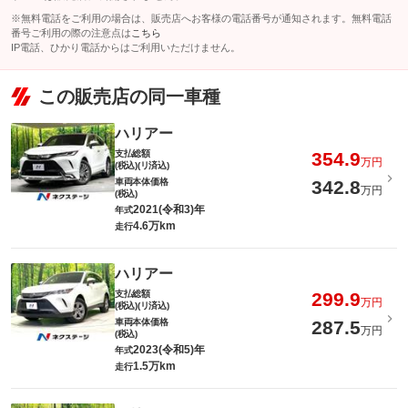
※無料電話をご利用の場合は、販売店へお客様の電話番号が通知されます。無料電話
番号ご利用の際の注意点は
こちら
IP電話、ひかり電話からはご利用いただけません。
この販売店の同一車種
ハリアー
支払総額
354.9
万円
(税込)(リ済込)
車両本体価格
342.8
万円
(税込)
2021(令和3)年
年式
4.6万km
走行
ハリアー
支払総額
299.9
万円
(税込)(リ済込)
車両本体価格
287.5
万円
(税込)
2023(令和5)年
年式
1.5万km
走行