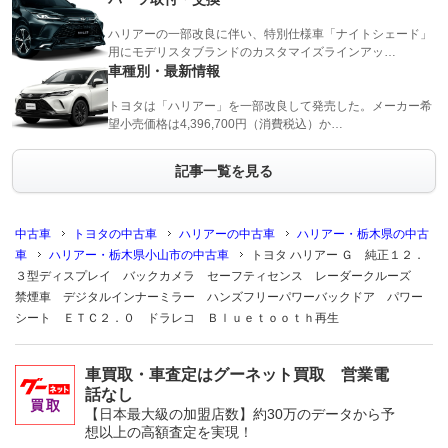
ハリアーの一部改良に伴い、特別仕様車「ナイトシェード」
用にモデリスタブランドのカスタマイズラインアッ…
車種別・最新情報
トヨタは「ハリアー」を一部改良して発売した。メーカー希
望小売価格は4,396,700円（消費税込）か…
記事一覧を見る
中古車
トヨタの中古車
ハリアーの中古車
ハリアー・栃木県の中古
車
ハリアー・栃木県小山市の中古車
トヨタ ハリアー Ｇ 純正１２．
３型ディスプレイ バックカメラ セーフティセンス レーダークルーズ
禁煙車 デジタルインナーミラー ハンズフリーパワーバックドア パワー
シート ＥＴＣ２．０ ドラレコ Ｂｌｕｅｔｏｏｔｈ再生
車買取・車査定はグーネット買取 営業電
話なし
【日本最大級の加盟店数】約30万のデータから予
想以上の高額査定を実現！