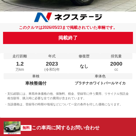
このクルマは2026/05/23まで掲載されていた車輛です。
掲載終了
走行距離
年式
修復歴
排気量
1.2
2023
2000
なし
万km
(令和5)年
cc
車検
車体色
車検整備付
プラチナホワイトパールマイカ
支払総額には、車両本体価格の他、保険料、税金、登録等に伴う費用、リサイクル預託金
相当額等、購入時に必要な全ての費用が含まれています。
当該価格は、登録等の時期や地域などについて一定の条件を付した価格になります。
この車両に関するお問い合わせ
無料