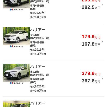
万円
(税込)(リ済込・追)
車両本体価格
282.5
万円
(税込)
2023年
年式
6.0万km
走行
ハリアー
支払総額
179.9
万円
(税込)(リ済込・追)
車両本体価格
167.8
万円
(税込)
2016年
年式
5.3万km
走行
ハリアー
支払総額
379.9
万円
(税込)(リ済込・追)
車両本体価格
367.6
万円
(税込)
2025年
年式
0.9万km
走行
ハリアー