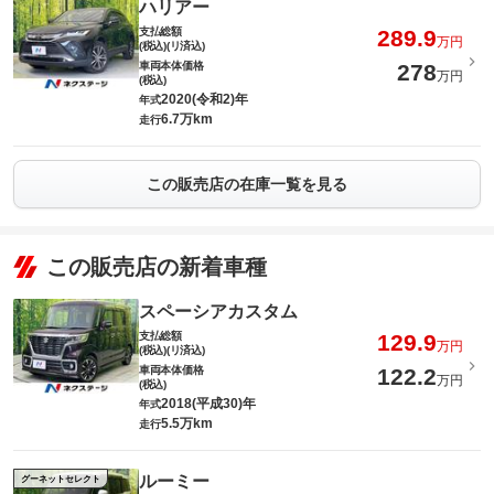
ハリアー
支払総額
289.9
万円
(税込)(リ済込)
車両本体価格
278
万円
(税込)
2020(令和2)年
年式
6.7万km
走行
この販売店の在庫一覧を見る
この販売店の新着車種
スペーシアカスタム
支払総額
129.9
万円
(税込)(リ済込)
車両本体価格
122.2
万円
(税込)
2018(平成30)年
年式
5.5万km
走行
ルーミー
グーネットセレクト