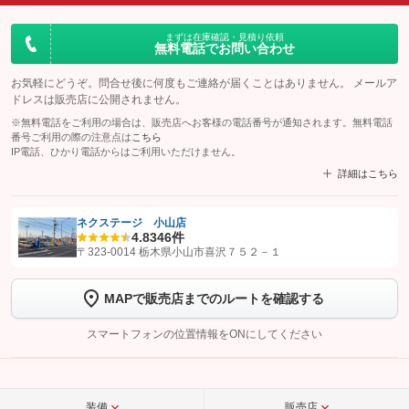
まずは在庫確認・見積り依頼
無料電話でお問い合わせ
お気軽にどうぞ。問合せ後に何度もご連絡が届くことはありません。 メールア
ドレスは販売店に公開されません。
※無料電話をご利用の場合は、販売店へお客様の電話番号が通知されます。無料電話
番号ご利用の際の注意点は
こちら
IP電話、ひかり電話からはご利用いただけません。
詳細はこちら
ネクステージ 小山店
4.8
346件
【STEP1】
認証画面でグーネットを友だち追加してから「許可する」ボタンを押
〒323-0014 栃木県小山市喜沢７５２－１
します
MAPで販売店までのルートを確認する
【STEP2】
トーク画面で
ボタンをタップして問い合わせを
完了してください。
スマートフォンの位置情報をONにしてください
こちら
装備
販売店