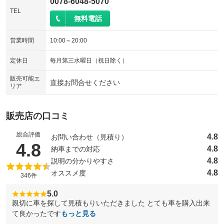
0078-6048-5070
TEL
無料電話
営業時間
10:00～20:00
定休日
毎月第三水曜日（祝日除く）
販売可能エ
直接お問合せください
リア
販売店の口コミ
総合評価
4.8
お問い合わせ（見積り）
（5点満点中）
4.8
4.8
納車までの対応
4.8
説明の分かりやすさ
4.8
オススメ度
346件
5.0
親切に車を探して見積もりいただきました とても車を購入出来
て良かったです
もっと見る